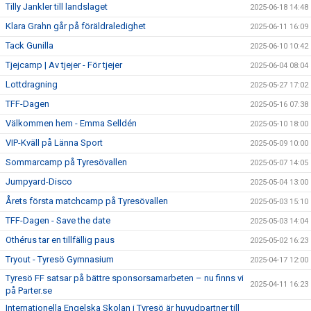
Tilly Jankler till landslaget
2025-06-18 14:48
Klara Grahn går på föräldraledighet
2025-06-11 16:09
Tack Gunilla
2025-06-10 10:42
Tjejcamp | Av tjejer - För tjejer
2025-06-04 08:04
Lottdragning
2025-05-27 17:02
TFF-Dagen
2025-05-16 07:38
Välkommen hem - Emma Selldén
2025-05-10 18:00
VIP-Kväll på Länna Sport
2025-05-09 10:00
Sommarcamp på Tyresövallen
2025-05-07 14:05
Jumpyard-Disco
2025-05-04 13:00
Årets första matchcamp på Tyresövallen
2025-05-03 15:10
TFF-Dagen - Save the date
2025-05-03 14:04
Othérus tar en tillfällig paus
2025-05-02 16:23
Tryout - Tyresö Gymnasium
2025-04-17 12:00
Tyresö FF satsar på bättre sponsorsamarbeten – nu finns vi
2025-04-11 16:23
på Parter.se
Internationella Engelska Skolan i Tyresö är huvudpartner till