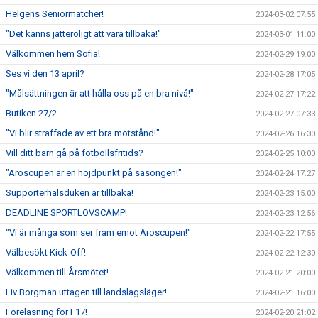
Helgens Seniormatcher!
2024-03-02 07:55
"Det känns jätteroligt att vara tillbaka!"
2024-03-01 11:00
Välkommen hem Sofia!
2024-02-29 19:00
Ses vi den 13 april?
2024-02-28 17:05
"Målsättningen är att hålla oss på en bra nivå!"
2024-02-27 17:22
Butiken 27/2
2024-02-27 07:33
"Vi blir straffade av ett bra motstånd!"
2024-02-26 16:30
Vill ditt barn gå på fotbollsfritids?
2024-02-25 10:00
"Aroscupen är en höjdpunkt på säsongen!"
2024-02-24 17:27
Supporterhalsduken är tillbaka!
2024-02-23 15:00
DEADLINE SPORTLOVSCAMP!
2024-02-23 12:56
"Vi är många som ser fram emot Aroscupen!"
2024-02-22 17:55
Välbesökt Kick-Off!
2024-02-22 12:30
Välkommen till Årsmötet!
2024-02-21 20:00
Liv Borgman uttagen till landslagsläger!
2024-02-21 16:00
Föreläsning för F17!
2024-02-20 21:02