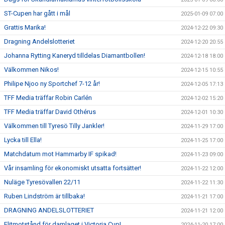
ST-Cupen har gått i mål
2025-01-09 07:00
Grattis Marika!
2024-12-22 09:30
Dragning Andelslotteriet
2024-12-20 20:55
Johanna Rytting Kaneryd tilldelas Diamantbollen!
2024-12-18 18:00
Välkommen Nikos!
2024-12-15 10:55
Philipe Njoo ny Sportchef 7-12 år!
2024-12-05 17:13
TFF Media träffar Robin Carlén
2024-12-02 15:20
TFF Media träffar David Othérus
2024-12-01 10:30
Välkommen till Tyresö Tilly Jankler!
2024-11-29 17:00
Lycka till Ella!
2024-11-25 17:00
Matchdatum mot Hammarby IF spikad!
2024-11-23 09:00
Vår insamling för ekonomiskt utsatta fortsätter!
2024-11-22 12:00
Nuläge Tyresövallen 22/11
2024-11-22 11:30
Ruben Lindström är tillbaka!
2024-11-21 17:00
DRAGNING ANDELSLOTTERIET
2024-11-21 12:00
Elitmotstånd för damlaget i Victoria Cup!
2024-11-20 17:00