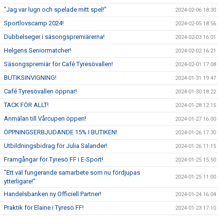
"Jag var lugn och spelade mitt spel!"
2024-02-06 18:30
Sportlovscamp 2024!
2024-02-05 18:56
Dubbelseger i säsongspremiärerna!
2024-02-03 16:01
Helgens Seniormatcher!
2024-02-02 16:21
Säsongspremiär för Café Tyresövallen!
2024-02-01 17:08
BUTIKSINVIGNING!
2024-01-31 19:47
Café Tyresövallen öppnar!
2024-01-30 18:22
TACK FÖR ALLT!
2024-01-28 12:15
Anmälan till Vårcupen öppen!
2024-01-27 16:00
ÖPPNINGSERBJUDANDE 15% I BUTIKEN!
2024-01-26 17:30
Utbildningsbidrag för Julia Salander!
2024-01-26 11:15
Framgångar för Tyresö FF i E-Sport!
2024-01-25 15:50
"Ett väl fungerande samarbete som nu fördjupas
2024-01-25 11:00
ytterligare!"
Handelsbanken ny Officiell Partner!
2024-01-24 16:04
Praktik för Elaine i Tyresö FF!
2024-01-23 17:10