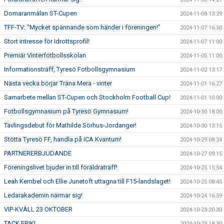
Domaranmälan ST-Cupen
2024-11-08 13:29
TFF-TV: "Mycket spännande som händer i föreningen!"
2024-11-07 16:50
Stort intresse för Idrottsprofil!
2024-11-07 11:00
Premiär Vinterfotbollsskolan
2024-11-05 11:00
Informationsträff, Tyresö Fotbollsgymnasium
2024-11-02 13:17
Nästa vecka börjar Träna Mera - vinter
2024-11-01 16:27
Samarbete mellan ST-Cupen och Stockholm Football Cup!
2024-11-01 10:00
Fotbollsgymnasium på Tyresö Gymnasium!
2024-10-30 18:00
Tävlingsdebut för Mathilde Sörhus-Jordanger!
2024-10-30 13:15
Stötta Tyresö FF, handla på ICA Kvantum!
2024-10-29 08:24
PARTNERERBJUDANDE
2024-10-27 09:15
Föreningslivet bjuder in till föräldraträff!
2024-10-25 15:54
Leah Kembel och Ellie Junetoft uttagna till F15-landslaget!
2024-10-25 08:45
Ledarakademin närmar sig!
2024-10-24 16:59
VIP-KVÄLL 23 OKTOBER
2024-10-23 20:30
TACK ERIK!
2024-10-23 18:30