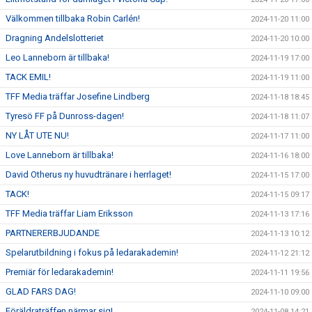
Välkommen tillbaka Robin Carlén!
2024-11-20 11:00
Dragning Andelslotteriet
2024-11-20 10:00
Leo Lanneborn är tillbaka!
2024-11-19 17:00
TACK EMIL!
2024-11-19 11:00
TFF Media träffar Josefine Lindberg
2024-11-18 18:45
Tyresö FF på Dunross-dagen!
2024-11-18 11:07
NY LÅT UTE NU!
2024-11-17 11:00
Love Lanneborn är tillbaka!
2024-11-16 18:00
David Otherus ny huvudtränare i herrlaget!
2024-11-15 17:00
TACK!
2024-11-15 09:17
TFF Media träffar Liam Eriksson
2024-11-13 17:16
PARTNERERBJUDANDE
2024-11-13 10:12
Spelarutbildning i fokus på ledarakademin!
2024-11-12 21:12
Premiär för ledarakademin!
2024-11-11 19:56
GLAD FARS DAG!
2024-11-10 09:00
Föräldraträffen närmar sig!
2024-11-08 14:21