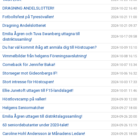
DRAGNING ANDELSLOTTERI!
2024-10-22 16:40
Fotbollsfest på Tyresövallen!
2024-10-21 11:00
Dragning Andelslotteriet
2024-10-21 09:37
Emilia Ågren och Tuva Swanberg uttagna till
2024-10-17 09:58
distriktssamling!
Du har väl kommit ihåg att anmäla dig till Höstcupen?
2024-10-09 15:10
Vimmelbilder från helgens Föreningsavslutning!
2024-10-08 16:15
Comeback för Jennifer Bakai!
2024-10-07 15:34
Storseger mot Gideonbergs IF!
2024-10-06 16:32
Stort intresse för Höstcupen!
2024-10-03 17:33
Ellie Junetoft uttagen till F15-landslaget!
2024-10-01 11:46
Höstlovscamp på vallen!
2024-09-30 12:00
Helgens Seniormatcher
2024-09-27 18:00
Emilia Ågren uttagen till distriktslagssamling!
2024-09-26 20:00
63 seniordebutanter under 2020-talet!
2024-09-26 15:19
Caroline Hohl Andersson är Månadens Ledare!
2024-09-25 18:00