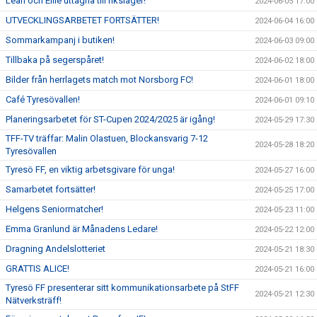
Leah och Ellie uttagna till riksläger!
2024-06-05 17:00
UTVECKLINGSARBETET FORTSÄTTER!
2024-06-04 16:00
Sommarkampanj i butiken!
2024-06-03 09:00
Tillbaka på segerspåret!
2024-06-02 18:00
Bilder från herrlagets match mot Norsborg FC!
2024-06-01 18:00
Café Tyresövallen!
2024-06-01 09:10
Planeringsarbetet för ST-Cupen 2024/2025 är igång!
2024-05-29 17:30
TFF-TV träffar: Malin Olastuen, Blockansvarig 7-12
2024-05-28 18:20
Tyresövallen
Tyresö FF, en viktig arbetsgivare för unga!
2024-05-27 16:00
Samarbetet fortsätter!
2024-05-25 17:00
Helgens Seniormatcher!
2024-05-23 11:00
Emma Granlund är Månadens Ledare!
2024-05-22 12:00
Dragning Andelslotteriet
2024-05-21 18:30
GRATTIS ALICE!
2024-05-21 16:00
Tyresö FF presenterar sitt kommunikationsarbete på StFF
2024-05-21 12:30
Nätverksträff!