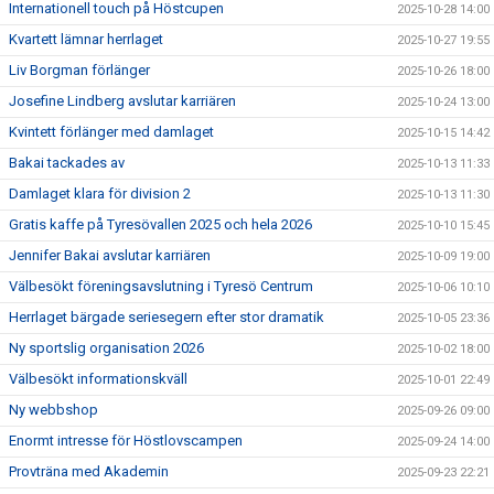
Internationell touch på Höstcupen
2025-10-28 14:00
Kvartett lämnar herrlaget
2025-10-27 19:55
Liv Borgman förlänger
2025-10-26 18:00
Josefine Lindberg avslutar karriären
2025-10-24 13:00
Kvintett förlänger med damlaget
2025-10-15 14:42
Bakai tackades av
2025-10-13 11:33
Damlaget klara för division 2
2025-10-13 11:30
Gratis kaffe på Tyresövallen 2025 och hela 2026
2025-10-10 15:45
Jennifer Bakai avslutar karriären
2025-10-09 19:00
Välbesökt föreningsavslutning i Tyresö Centrum
2025-10-06 10:10
Herrlaget bärgade seriesegern efter stor dramatik
2025-10-05 23:36
Ny sportslig organisation 2026
2025-10-02 18:00
Välbesökt informationskväll
2025-10-01 22:49
Ny webbshop
2025-09-26 09:00
Enormt intresse för Höstlovscampen
2025-09-24 14:00
Provträna med Akademin
2025-09-23 22:21