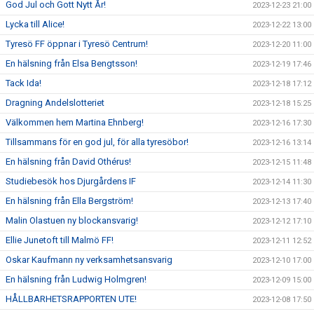
God Jul och Gott Nytt År!
2023-12-23 21:00
Lycka till Alice!
2023-12-22 13:00
Tyresö FF öppnar i Tyresö Centrum!
2023-12-20 11:00
En hälsning från Elsa Bengtsson!
2023-12-19 17:46
Tack Ida!
2023-12-18 17:12
Dragning Andelslotteriet
2023-12-18 15:25
Välkommen hem Martina Ehnberg!
2023-12-16 17:30
Tillsammans för en god jul, för alla tyresöbor!
2023-12-16 13:14
En hälsning från David Othérus!
2023-12-15 11:48
Studiebesök hos Djurgårdens IF
2023-12-14 11:30
En hälsning från Ella Bergström!
2023-12-13 17:40
Malin Olastuen ny blockansvarig!
2023-12-12 17:10
Ellie Junetoft till Malmö FF!
2023-12-11 12:52
Oskar Kaufmann ny verksamhetsansvarig
2023-12-10 17:00
En hälsning från Ludwig Holmgren!
2023-12-09 15:00
HÅLLBARHETSRAPPORTEN UTE!
2023-12-08 17:50