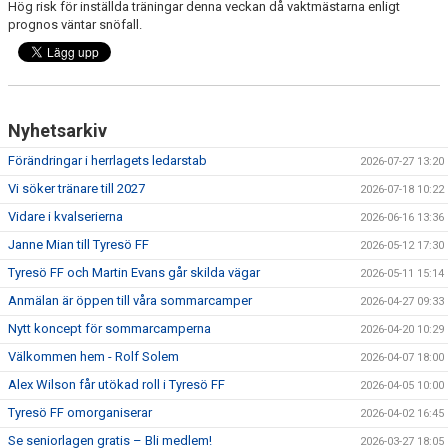
Hög risk för inställda träningar denna veckan då vaktmästarna enligt
prognos väntar snöfall.
Nyhetsarkiv
Förändringar i herrlagets ledarstab
2026-07-27 13:20
Vi söker tränare till 2027
2026-07-18 10:22
Vidare i kvalserierna
2026-06-16 13:36
Janne Mian till Tyresö FF
2026-05-12 17:30
Tyresö FF och Martin Evans går skilda vägar
2026-05-11 15:14
Anmälan är öppen till våra sommarcamper
2026-04-27 09:33
Nytt koncept för sommarcamperna
2026-04-20 10:29
Välkommen hem - Rolf Solem
2026-04-07 18:00
Alex Wilson får utökad roll i Tyresö FF
2026-04-05 10:00
Tyresö FF omorganiserar
2026-04-02 16:45
Se seniorlagen gratis – Bli medlem!
2026-03-27 18:05