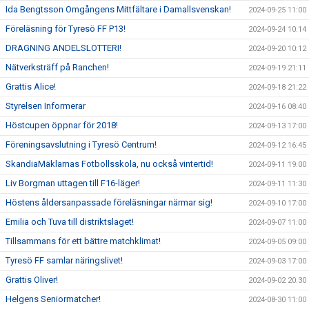
Ida Bengtsson Omgångens Mittfältare i Damallsvenskan!
2024-09-25 11:00
Föreläsning för Tyresö FF P13!
2024-09-24 10:14
DRAGNING ANDELSLOTTERI!
2024-09-20 10:12
Nätverksträff på Ranchen!
2024-09-19 21:11
Grattis Alice!
2024-09-18 21:22
Styrelsen Informerar
2024-09-16 08:40
Höstcupen öppnar för 2018!
2024-09-13 17:00
Föreningsavslutning i Tyresö Centrum!
2024-09-12 16:45
SkandiaMäklarnas Fotbollsskola, nu också vintertid!
2024-09-11 19:00
Liv Borgman uttagen till F16-läger!
2024-09-11 11:30
Höstens åldersanpassade föreläsningar närmar sig!
2024-09-10 17:00
Emilia och Tuva till distriktslaget!
2024-09-07 11:00
Tillsammans för ett bättre matchklimat!
2024-09-05 09:00
Tyresö FF samlar näringslivet!
2024-09-03 17:00
Grattis Oliver!
2024-09-02 20:30
Helgens Seniormatcher!
2024-08-30 11:00