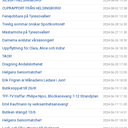
SILVER I HELSINGBORG!
2024-08-04 19:30
CUPRAPPORT FRÅN HELSINGBORG!
2024-08-02 12:38
Feriejobbare på Tyresövallen!
2024-08-01 13:30
Trevlig sommar önskar Sportkontoret!
2024-06-28 16:30
Mästarmöte på Tyresövallen!
2024-06-27 11:30
Damerna avslutar vårsäsongen!
2024-06-26 18:30
Uppflyttning för Clara, Alice och Indra!
2024-06-24 18:30
TACK!
2024-06-22 15:00
Dragning Andelslotteriet
2024-06-20 17:00
Helgens Seniormatcher!
2024-06-20 12:00
Erik Frigren är Månadens Ledare i Juni!
2024-06-19 18:00
Butiksöppet till 26/6!
2024-06-19 11:00
TFF-TV träffar: Philipe Njoo, Blockansvarig 7-12 Strandplan
2024-06-18 17:30
Emil Kaufmann ny verksamhetsansvarig!
2024-06-17 11:00
Butiken stängd 13/6
2024-06-13 14:51
Helgens Seniormatcher!
2024-06-07 18:00