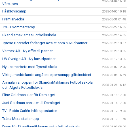
2025-04-04 16:00
Vårcupen
Påsklovscamp
2025-04-03 10:18
Premiärvecka
2025-03-31 01:48
TYBO Sommarcamp
2025-03-27 16:55
Skandiamäklarnas Fotbollsskola
2025-03-26 14:05
Tyresö Bostäder förlänger avtalet som huvudpartner
2025-03-20 13:37
Värmex AB - Ny officiell partner
2025-03-20 13:35
LW Sverige AB - Ny huvudpartner
2025-03-17 13:55
Nytt samarbete med Tyresö skola
2025-03-07 12:26
Viktigt meddelande angående personuppgiftsincident
2025-02-05 16:39
Anmälan är öppen för SkandiaMäklarnas Fotbollsskola
2025-01-26 16:12
och Älgots Fotbollslekis
Elise Goldman klar för Damlaget
2025-01-15 17:00
Juni Goldman ansluter till Damlaget
2025-01-14 17:00
TV - Robin Carlén inför uppstarten
2025-01-12 19:25
Träna Mera startar upp
2025-01-10 11:30
Dags för Skandiamäklarnas vinterfotbollsskola
2025-01-09 08:00