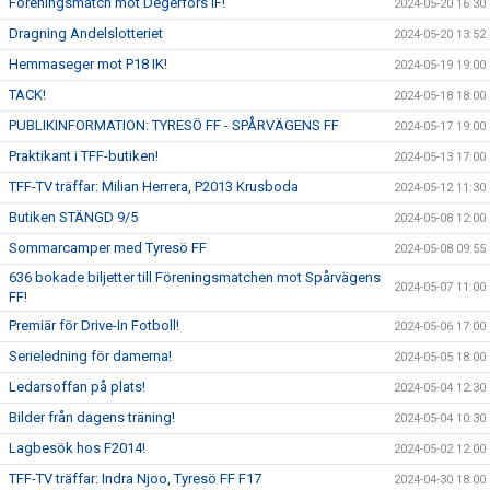
Föreningsmatch mot Degerfors IF!
2024-05-20 16:30
Dragning Andelslotteriet
2024-05-20 13:52
Hemmaseger mot P18 IK!
2024-05-19 19:00
TACK!
2024-05-18 18:00
PUBLIKINFORMATION: TYRESÖ FF - SPÅRVÄGENS FF
2024-05-17 19:00
Praktikant i TFF-butiken!
2024-05-13 17:00
TFF-TV träffar: Milian Herrera, P2013 Krusboda
2024-05-12 11:30
Butiken STÄNGD 9/5
2024-05-08 12:00
Sommarcamper med Tyresö FF
2024-05-08 09:55
636 bokade biljetter till Föreningsmatchen mot Spårvägens
2024-05-07 11:00
FF!
Premiär för Drive-In Fotboll!
2024-05-06 17:00
Serieledning för damerna!
2024-05-05 18:00
Ledarsoffan på plats!
2024-05-04 12:30
Bilder från dagens träning!
2024-05-04 10:30
Lagbesök hos F2014!
2024-05-02 12:00
TFF-TV träffar: Indra Njoo, Tyresö FF F17
2024-04-30 18:00