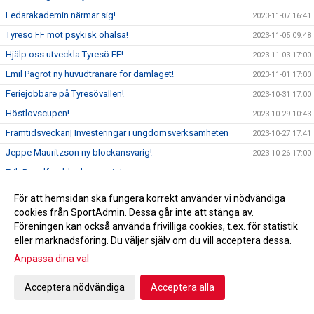
Ledarakademin närmar sig!
2023-11-07 16:41
Tyresö FF mot psykisk ohälsa!
2023-11-05 09:48
Hjälp oss utveckla Tyresö FF!
2023-11-03 17:00
Emil Pagrot ny huvudtränare för damlaget!
2023-11-01 17:00
Feriejobbare på Tyresövallen!
2023-10-31 17:00
Höstlovscupen!
2023-10-29 10:43
Framtidsveckan| Investeringar i ungdomsverksamheten
2023-10-27 17:41
Jeppe Mauritzson ny blockansvarig!
2023-10-26 17:00
Erik Barrulf ny blockansvarig!
2023-10-25 17:00
Philipe Njoo ny blockansvarig!
2023-10-24 17:00
För att hemsidan ska fungera korrekt använder vi nödvändiga
Ny sportslig organisation 2024!
cookies från SportAdmin. Dessa går inte att stänga av.
2023-10-23 17:00
Föreningen kan också använda frivilliga cookies, t.ex. för statistik
Höstlovscamp på Tyresövallen!
2023-10-23 10:30
eller marknadsföring. Du väljer själv om du vill acceptera dessa.
FRAMTIDSVECKAN!
2023-10-22 19:30
Anpassa dina val
TFF-arkivet: Kvalklassikern mot IK Oddevold!
2023-10-20 07:30
Acceptera nödvändiga
Acceptera alla
FOTBOLLSSKOLAN 2024!
2023-10-19 17:00
Vinnare Tipspromenad
2023-10-18 16:25