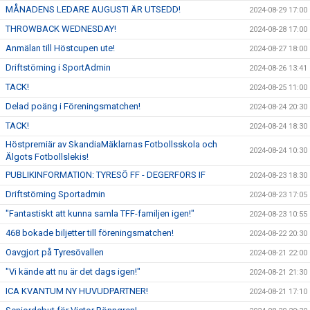
MÅNADENS LEDARE AUGUSTI ÄR UTSEDD!
2024-08-29 17:00
THROWBACK WEDNESDAY!
2024-08-28 17:00
Anmälan till Höstcupen ute!
2024-08-27 18:00
Driftstörning i SportAdmin
2024-08-26 13:41
TACK!
2024-08-25 11:00
Delad poäng i Föreningsmatchen!
2024-08-24 20:30
TACK!
2024-08-24 18:30
Höstpremiär av SkandiaMäklarnas Fotbollsskola och
2024-08-24 10:30
Älgots Fotbollslekis!
PUBLIKINFORMATION: TYRESÖ FF - DEGERFORS IF
2024-08-23 18:30
Driftstörning Sportadmin
2024-08-23 17:05
"Fantastiskt att kunna samla TFF-familjen igen!"
2024-08-23 10:55
468 bokade biljetter till föreningsmatchen!
2024-08-22 20:30
Oavgjort på Tyresövallen
2024-08-21 22:00
"Vi kände att nu är det dags igen!"
2024-08-21 21:30
ICA KVANTUM NY HUVUDPARTNER!
2024-08-21 17:10