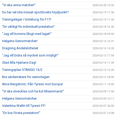
"Vi ska vinna matcher!"
2024-02-20 16:56
Du har väl inte missat sportlovets höjdpunkt?
2024-02-19 17:30
Träningsläger i Göteborg för F17!
2024-02-19 11:00
"En väldigt fin individuell prestation"
2024-02-18 16:30
"Jag vill komma långt med laget!"
2024-02-18 09:40
Helgens Seniormatcher!
2024-02-16 16:31
Dragning Andelslotteriet
2024-02-16 14:20
"Jag vill bidra så mycket som möjligt!"
2024-02-15 17:04
Glad Alla Hjärtans Dag!
2024-02-14 11:34
Träningsplan STÄNGD 13/2
2024-02-13 15:20
Bra värdemätare för seniorlagen
2024-02-12 18:00
Alice Bergström, från Tyresö mot Europa!
2024-02-11 10:00
"Vi ska utvecklas och ha kul tillsammans!"
2024-02-09 17:00
Helgens Seniormatcher
2024-02-09 10:17
Valentina Wallin till Tyresö FF!
2024-02-07 20:00
"En bra första prestation!"
2024-02-07 15:08