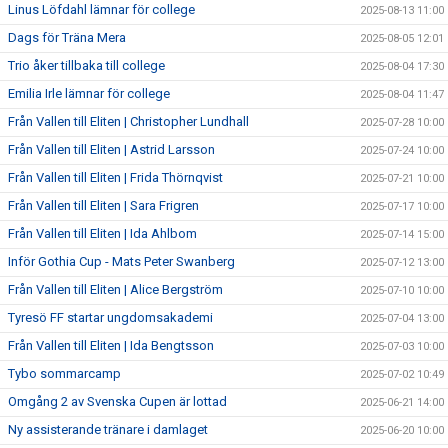
Linus Löfdahl lämnar för college
2025-08-13 11:00
Dags för Träna Mera
2025-08-05 12:01
Trio åker tillbaka till college
2025-08-04 17:30
Emilia Irle lämnar för college
2025-08-04 11:47
Från Vallen till Eliten | Christopher Lundhall
2025-07-28 10:00
Från Vallen till Eliten | Astrid Larsson
2025-07-24 10:00
Från Vallen till Eliten | Frida Thörnqvist
2025-07-21 10:00
Från Vallen till Eliten | Sara Frigren
2025-07-17 10:00
Från Vallen till Eliten | Ida Ahlbom
2025-07-14 15:00
Inför Gothia Cup - Mats Peter Swanberg
2025-07-12 13:00
Från Vallen till Eliten | Alice Bergström
2025-07-10 10:00
Tyresö FF startar ungdomsakademi
2025-07-04 13:00
Från Vallen till Eliten | Ida Bengtsson
2025-07-03 10:00
Tybo sommarcamp
2025-07-02 10:49
Omgång 2 av Svenska Cupen är lottad
2025-06-21 14:00
Ny assisterande tränare i damlaget
2025-06-20 10:00