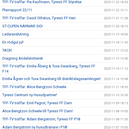
TFF-TV träffar: Pia Kaufmann, Tyresö FF Styrelse
2023-11-22 18:03
Planrapport 22/11
2023-11-22 15:11
TFF-TV träffar: David Othérus, Tyresö FF Herr
2023-11-21 17:28
ST-CUPEN NÄRMAR SIG!
2023-11-20 18:10
Ledaravslutning
2023-11-19 18:00
En rödgul jul!
2023-11-18 11:45
TACK!
2023-11-17 13:22
Dragning Andelslotteriet
2023-11-15 13:30
TFF-TV träffar: Emilia Åberg & Tuva Swanberg, Tyresö FF
2023-11-14 11:12
F14
Emilia Ågren och Tuva Swanberg till distriktslagssamlingen!
2023-11-14 10:48
TFF-TV träffar: Alice Bengtzon Scheele
2023-11-11 18:55
Tyresö Centrum ny Huvudpartner!
2023-11-10 16:00
TFF-TV träffar: Emil Pagrot, Tyresö FF Dam
2023-11-09 18:13
Alice Bengtzon Scheele till Tyresö FF Dam!
2023-11-08 19:00
TFF-TV träffar: Adam Bergström, Tyresö FF P18
2023-11-08 11:00
Adam Bergström ny huvudtränare i P18!
2023-11-07 19:00