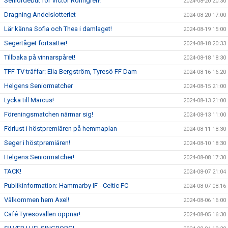
Seniordebut för Victor Rönngren!
2024-08-20 20:30
Dragning Andelslotteriet
2024-08-20 17:00
Lär känna Sofia och Thea i damlaget!
2024-08-19 15:00
Segertåget fortsätter!
2024-08-18 20:33
Tillbaka på vinnarspåret!
2024-08-18 18:30
TFF-TV träffar: Ella Bergström, Tyresö FF Dam
2024-08-16 16:20
Helgens Seniormatcher
2024-08-15 21:00
Lycka till Marcus!
2024-08-13 21:00
Föreningsmatchen närmar sig!
2024-08-13 11:00
Förlust i höstpremiären på hemmaplan
2024-08-11 18:30
Seger i höstpremiären!
2024-08-10 18:30
Helgens Seniormatcher!
2024-08-08 17:30
TACK!
2024-08-07 21:04
Publikinformation: Hammarby IF - Celtic FC
2024-08-07 08:16
Välkommen hem Axel!
2024-08-06 16:00
Café Tyresövallen öppnar!
2024-08-05 16:30