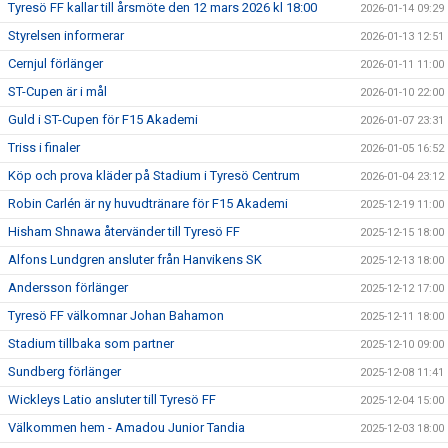
Tyresö FF kallar till årsmöte den 12 mars 2026 kl 18:00
2026-01-14 09:29
Styrelsen informerar
2026-01-13 12:51
Cernjul förlänger
2026-01-11 11:00
ST-Cupen är i mål
2026-01-10 22:00
Guld i ST-Cupen för F15 Akademi
2026-01-07 23:31
Triss i finaler
2026-01-05 16:52
Köp och prova kläder på Stadium i Tyresö Centrum
2026-01-04 23:12
Robin Carlén är ny huvudtränare för F15 Akademi
2025-12-19 11:00
Hisham Shnawa återvänder till Tyresö FF
2025-12-15 18:00
Alfons Lundgren ansluter från Hanvikens SK
2025-12-13 18:00
Andersson förlänger
2025-12-12 17:00
Tyresö FF välkomnar Johan Bahamon
2025-12-11 18:00
Stadium tillbaka som partner
2025-12-10 09:00
Sundberg förlänger
2025-12-08 11:41
Wickleys Latio ansluter till Tyresö FF
2025-12-04 15:00
Välkommen hem - Amadou Junior Tandia
2025-12-03 18:00