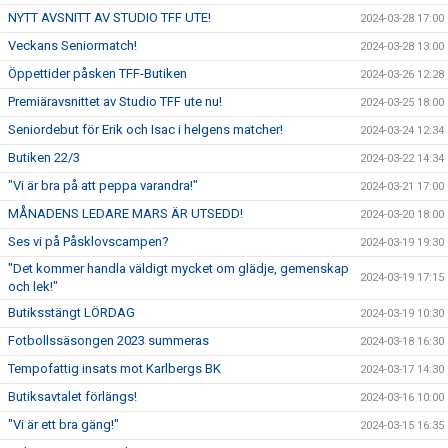
NYTT AVSNITT AV STUDIO TFF UTE!
2024-03-28 17:00
Veckans Seniormatch!
2024-03-28 13:00
Öppettider påsken TFF-Butiken
2024-03-26 12:28
Premiäravsnittet av Studio TFF ute nu!
2024-03-25 18:00
Seniordebut för Erik och Isac i helgens matcher!
2024-03-24 12:34
Butiken 22/3
2024-03-22 14:34
"Vi är bra på att peppa varandra!"
2024-03-21 17:00
MÅNADENS LEDARE MARS ÄR UTSEDD!
2024-03-20 18:00
Ses vi på Påsklovscampen?
2024-03-19 19:30
"Det kommer handla väldigt mycket om glädje, gemenskap
2024-03-19 17:15
och lek!"
Butiksstängt LÖRDAG
2024-03-19 10:30
Fotbollssäsongen 2023 summeras
2024-03-18 16:30
Tempofattig insats mot Karlbergs BK
2024-03-17 14:30
Butiksavtalet förlängs!
2024-03-16 10:00
"Vi är ett bra gäng!"
2024-03-15 16:35