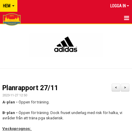
HEM
LOGGA IN
TYRESÖ FF
NYHETER
KALENDER
MATCHER
KONTAKT
Planrapport 27/11
<
>
2023-11-27 12:50
A-plan -
Öppen för träning.
B-plan -
Öppen för träning. Dock fruset underlag med risk för halka, vi
avråder från att träna pga skaderisk.
Veckoprognos: