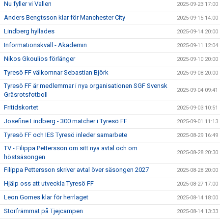
Nu fyller vi Vallen
2025-09-23 17:00
Anders Bengtsson klar för Manchester City
2025-09-15 14:00
Lindberg hyllades
2025-09-14 20:00
Informationskväll - Akademin
2025-09-11 12:04
Nikos Gkoulios förlänger
2025-09-10 20:00
Tyresö FF välkomnar Sebastian Björk
2025-09-08 20:00
Tyresö FF är medlemmar i nya organisationen SGF Svensk
2025-09-04 09:41
Gräsrotsfotboll
Fritidskortet
2025-09-03 10:51
Josefine Lindberg - 300 matcher i Tyresö FF
2025-09-01 11:13
Tyresö FF och IES Tyresö inleder samarbete
2025-08-29 16:49
TV - Filippa Pettersson om sitt nya avtal och om
2025-08-28 20:30
höstsäsongen
Filippa Pettersson skriver avtal över säsongen 2027
2025-08-28 20:00
Hjälp oss att utveckla Tyresö FF
2025-08-27 17:00
Leon Gomes klar för herrlaget
2025-08-14 18:00
Storfrämmat på Tjejcampen
2025-08-14 13:33