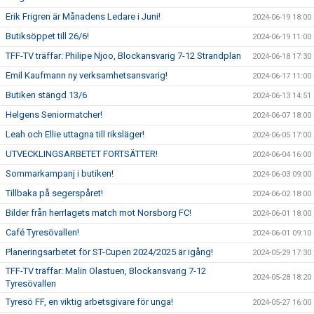
Erik Frigren är Månadens Ledare i Juni!
2024-06-19 18:00
Butiksöppet till 26/6!
2024-06-19 11:00
TFF-TV träffar: Philipe Njoo, Blockansvarig 7-12 Strandplan
2024-06-18 17:30
Emil Kaufmann ny verksamhetsansvarig!
2024-06-17 11:00
Butiken stängd 13/6
2024-06-13 14:51
Helgens Seniormatcher!
2024-06-07 18:00
Leah och Ellie uttagna till riksläger!
2024-06-05 17:00
UTVECKLINGSARBETET FORTSÄTTER!
2024-06-04 16:00
Sommarkampanj i butiken!
2024-06-03 09:00
Tillbaka på segerspåret!
2024-06-02 18:00
Bilder från herrlagets match mot Norsborg FC!
2024-06-01 18:00
Café Tyresövallen!
2024-06-01 09:10
Planeringsarbetet för ST-Cupen 2024/2025 är igång!
2024-05-29 17:30
TFF-TV träffar: Malin Olastuen, Blockansvarig 7-12
2024-05-28 18:20
Tyresövallen
Tyresö FF, en viktig arbetsgivare för unga!
2024-05-27 16:00