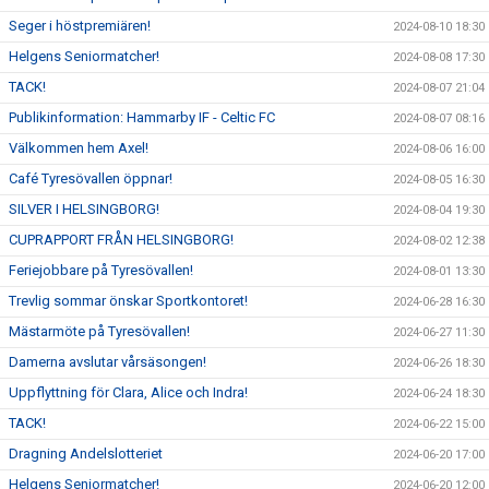
Seger i höstpremiären!
2024-08-10 18:30
Helgens Seniormatcher!
2024-08-08 17:30
TACK!
2024-08-07 21:04
Publikinformation: Hammarby IF - Celtic FC
2024-08-07 08:16
Välkommen hem Axel!
2024-08-06 16:00
Café Tyresövallen öppnar!
2024-08-05 16:30
SILVER I HELSINGBORG!
2024-08-04 19:30
CUPRAPPORT FRÅN HELSINGBORG!
2024-08-02 12:38
Feriejobbare på Tyresövallen!
2024-08-01 13:30
Trevlig sommar önskar Sportkontoret!
2024-06-28 16:30
Mästarmöte på Tyresövallen!
2024-06-27 11:30
Damerna avslutar vårsäsongen!
2024-06-26 18:30
Uppflyttning för Clara, Alice och Indra!
2024-06-24 18:30
TACK!
2024-06-22 15:00
Dragning Andelslotteriet
2024-06-20 17:00
Helgens Seniormatcher!
2024-06-20 12:00