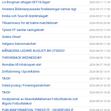
Liv Borgman uttagen till F16-läger!
2024-09-11 11:30
Höstens åldersanpassade föreläsningar närmar sig!
2024-09-10 17:00
Emilia och Tuva till distriktslaget!
2024-09-07 11:00
Tillsammans för ett bättre matchklimat!
2024-09-05 09:00
Tyresö FF samlar näringslivet!
2024-09-03 17:00
Grattis Oliver!
2024-09-02 20:30
Helgens Seniormatcher!
2024-08-30 11:00
MÅNADENS LEDARE AUGUSTI ÄR UTSEDD!
2024-08-29 17:00
THROWBACK WEDNESDAY!
2024-08-28 17:00
Anmälan till Höstcupen ute!
2024-08-27 18:00
Driftstörning i SportAdmin
2024-08-26 13:41
TACK!
2024-08-25 11:00
Delad poäng i Föreningsmatchen!
2024-08-24 20:30
TACK!
2024-08-24 18:30
Höstpremiär av SkandiaMäklarnas Fotbollsskola och
2024-08-24 10:30
Älgots Fotbollslekis!
PUBLIKINFORMATION: TYRESÖ FF - DEGERFORS IF
2024-08-23 18:30