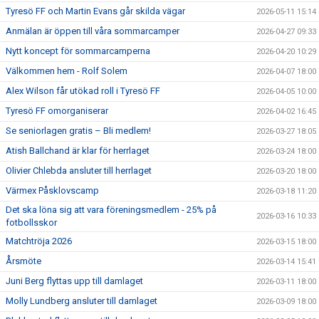
Tyresö FF och Martin Evans går skilda vägar
2026-05-11 15:14
Anmälan är öppen till våra sommarcamper
2026-04-27 09:33
Nytt koncept för sommarcamperna
2026-04-20 10:29
Välkommen hem - Rolf Solem
2026-04-07 18:00
Alex Wilson får utökad roll i Tyresö FF
2026-04-05 10:00
Tyresö FF omorganiserar
2026-04-02 16:45
Se seniorlagen gratis – Bli medlem!
2026-03-27 18:05
Atish Ballchand är klar för herrlaget
2026-03-24 18:00
Olivier Chlebda ansluter till herrlaget
2026-03-20 18:00
Värmex Påsklovscamp
2026-03-18 11:20
Det ska löna sig att vara föreningsmedlem - 25% på
2026-03-16 10:33
fotbollsskor
Matchtröja 2026
2026-03-15 18:00
Årsmöte
2026-03-14 15:41
Juni Berg flyttas upp till damlaget
2026-03-11 18:00
Molly Lundberg ansluter till damlaget
2026-03-09 18:00