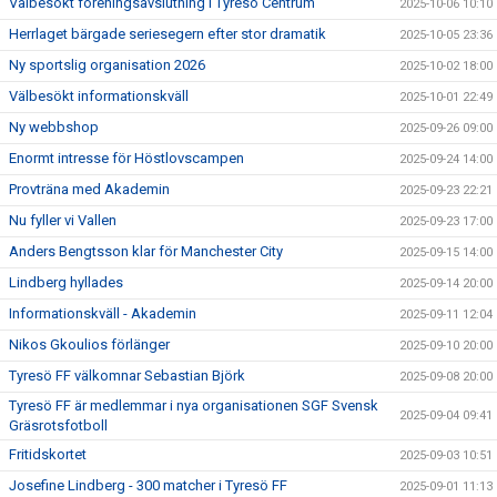
Välbesökt föreningsavslutning i Tyresö Centrum
2025-10-06 10:10
Herrlaget bärgade seriesegern efter stor dramatik
2025-10-05 23:36
Ny sportslig organisation 2026
2025-10-02 18:00
Välbesökt informationskväll
2025-10-01 22:49
Ny webbshop
2025-09-26 09:00
Enormt intresse för Höstlovscampen
2025-09-24 14:00
Provträna med Akademin
2025-09-23 22:21
Nu fyller vi Vallen
2025-09-23 17:00
Anders Bengtsson klar för Manchester City
2025-09-15 14:00
Lindberg hyllades
2025-09-14 20:00
Informationskväll - Akademin
2025-09-11 12:04
Nikos Gkoulios förlänger
2025-09-10 20:00
Tyresö FF välkomnar Sebastian Björk
2025-09-08 20:00
Tyresö FF är medlemmar i nya organisationen SGF Svensk
2025-09-04 09:41
Gräsrotsfotboll
Fritidskortet
2025-09-03 10:51
Josefine Lindberg - 300 matcher i Tyresö FF
2025-09-01 11:13