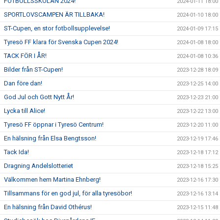
FOTBOLLSSKOLAN 2024!
2024-01-11 18:00
SPORTLOVSCAMPEN ÄR TILLBAKA!
2024-01-10 18:00
ST-Cupen, en stor fotbollsupplevelse!
2024-01-09 17:15
Tyresö FF klara för Svenska Cupen 2024!
2024-01-08 18:00
TACK FÖR I ÅR!
2024-01-08 10:36
Bilder från ST-Cupen!
2023-12-28 18:09
Dan före dan!
2023-12-25 14:00
God Jul och Gott Nytt År!
2023-12-23 21:00
Lycka till Alice!
2023-12-22 13:00
Tyresö FF öppnar i Tyresö Centrum!
2023-12-20 11:00
En hälsning från Elsa Bengtsson!
2023-12-19 17:46
Tack Ida!
2023-12-18 17:12
Dragning Andelslotteriet
2023-12-18 15:25
Välkommen hem Martina Ehnberg!
2023-12-16 17:30
Tillsammans för en god jul, för alla tyresöbor!
2023-12-16 13:14
En hälsning från David Othérus!
2023-12-15 11:48