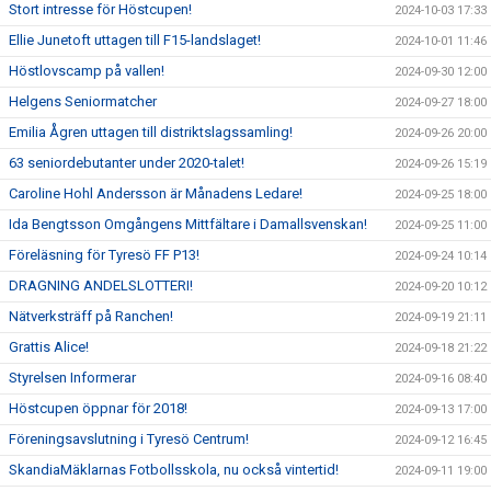
Stort intresse för Höstcupen!
2024-10-03 17:33
Ellie Junetoft uttagen till F15-landslaget!
2024-10-01 11:46
Höstlovscamp på vallen!
2024-09-30 12:00
Helgens Seniormatcher
2024-09-27 18:00
Emilia Ågren uttagen till distriktslagssamling!
2024-09-26 20:00
63 seniordebutanter under 2020-talet!
2024-09-26 15:19
Caroline Hohl Andersson är Månadens Ledare!
2024-09-25 18:00
Ida Bengtsson Omgångens Mittfältare i Damallsvenskan!
2024-09-25 11:00
Föreläsning för Tyresö FF P13!
2024-09-24 10:14
DRAGNING ANDELSLOTTERI!
2024-09-20 10:12
Nätverksträff på Ranchen!
2024-09-19 21:11
Grattis Alice!
2024-09-18 21:22
Styrelsen Informerar
2024-09-16 08:40
Höstcupen öppnar för 2018!
2024-09-13 17:00
Föreningsavslutning i Tyresö Centrum!
2024-09-12 16:45
SkandiaMäklarnas Fotbollsskola, nu också vintertid!
2024-09-11 19:00