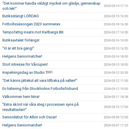
"Det kommer handla väldigt mycket om glädje, gemenskap
2024-03-19 17:15
och lek!"
Butiksstängt LÖRDAG
2024-03-19 10:30
Fotbollssäsongen 2023 summeras
2024-03-18 16:30
Tempofattig insats mot Karlbergs BK
2024-03-17 14:30
Butiksavtalet förlängs!
2024-03-16 10:00
"Vi är ett bra gäng!"
2024-03-15 16:35
Helgens Seniormatcher!
2024-03-14 18:00
Stort intresse för Vårcupen!
2024-03-13 18:00
Inspelningsdag av Studio TFF!
2024-03-12 20:30
"Det känns jättekul att vara tillbaka på vallen!"
2024-03-12 11:00
En hälsning från Stockholms Fotbollsförbund
2024-03-12 10:00
Välkommen hem Nina!
2024-03-11 18:28
"Extra skönt när våra steg i processen syns på
2024-03-10 17:00
resultattavlan!"
Seniordebut för Albin och Oscar!
2024-03-09 12:00
Helgens Seniormatcher!
2024-03-07 17:29