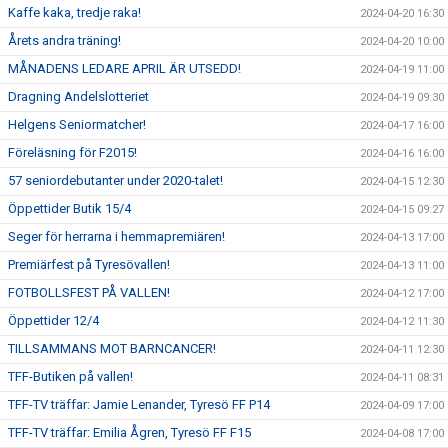
Kaffe kaka, tredje raka!
2024-04-20 16:30
Årets andra träning!
2024-04-20 10:00
MÅNADENS LEDARE APRIL ÄR UTSEDD!
2024-04-19 11:00
Dragning Andelslotteriet
2024-04-19 09:30
Helgens Seniormatcher!
2024-04-17 16:00
Föreläsning för F2015!
2024-04-16 16:00
57 seniordebutanter under 2020-talet!
2024-04-15 12:30
Öppettider Butik 15/4
2024-04-15 09:27
Seger för herrarna i hemmapremiären!
2024-04-13 17:00
Premiärfest på Tyresövallen!
2024-04-13 11:00
FOTBOLLSFEST PÅ VALLEN!
2024-04-12 17:00
Öppettider 12/4
2024-04-12 11:30
TILLSAMMANS MOT BARNCANCER!
2024-04-11 12:30
TFF-Butiken på vallen!
2024-04-11 08:31
TFF-TV träffar: Jamie Lenander, Tyresö FF P14
2024-04-09 17:00
TFF-TV träffar: Emilia Ågren, Tyresö FF F15
2024-04-08 17:00