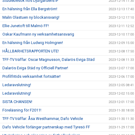
Studiebesök hos Djurgårdens IF
2023-12-14 11:30
En hälsning från Ella Bergström!
2023-12-13 17:40
Malin Olastuen ny blockansvarig!
2023-12-12 17:10
Ellie Junetoft till Malmö FF!
2023-12-11 12:52
Oskar Kaufmann ny verksamhetsansvarig
2023-12-10 17:00
En hälsning från Ludwig Holmgren!
2023-12-09 15:00
HÅLLBARHETSRAPPORTEN UTE!
2023-12-08 17:50
TFF-TV träffar: Oscar Magnusson, Dalarös Eviga Städ
2023-12-08 11:33
Dalarös Eviga Städ ny Officiell Partner!
2023-12-07 17:00
Profilfritids verksamhet fortsätter!
2023-12-06 17:00
Ledaravslutning!
2023-12-05 08:41
Ledaravslutning!
2023-12-02 15:00
SISTA CHANSEN!
2023-12-01 17:00
Föreläsning för F2011!
2023-11-30 18:00
TFF-TV träffar: Åsa Westhammar, Dafo Vehicle
2023-11-30 11:30
Dafo Vehicle förlänger partnerskap med Tyresö FF
2023-11-29 17:00