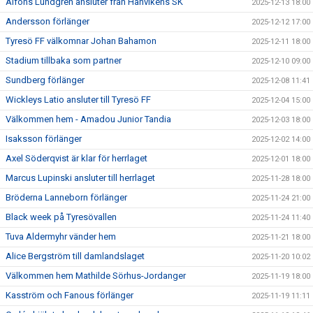
Alfons Lundgren ansluter från Hanvikens SK
2025-12-13 18:00
Andersson förlänger
2025-12-12 17:00
Tyresö FF välkomnar Johan Bahamon
2025-12-11 18:00
Stadium tillbaka som partner
2025-12-10 09:00
Sundberg förlänger
2025-12-08 11:41
Wickleys Latio ansluter till Tyresö FF
2025-12-04 15:00
Välkommen hem - Amadou Junior Tandia
2025-12-03 18:00
Isaksson förlänger
2025-12-02 14:00
Axel Söderqvist är klar för herrlaget
2025-12-01 18:00
Marcus Lupinski ansluter till herrlaget
2025-11-28 18:00
Bröderna Lanneborn förlänger
2025-11-24 21:00
Black week på Tyresövallen
2025-11-24 11:40
Tuva Aldermyhr vänder hem
2025-11-21 18:00
Alice Bergström till damlandslaget
2025-11-20 10:02
Välkommen hem Mathilde Sörhus-Jordanger
2025-11-19 18:00
Kasström och Fanous förlänger
2025-11-19 11:11