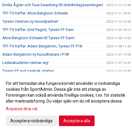
Emilia Ågren och Tuva Swanberg till distriktslagssamlingen!
2023-11-14 10:48
TFF-TV träffar: Alice Bengtzon Scheele
2023-11-11 18:55
Tyresö Centrum ny Huvudpartner!
2023-11-10 16:00
TFF-TV träffar: Emil Pagrot, Tyresö FF Dam
2023-11-09 18:13
Alice Bengtzon Scheele till Tyresö FF Dam!
2023-11-08 19:00
TFF-TV träffar: Adam Bergström, Tyresö FF P18
2023-11-08 11:00
Adam Bergström ny huvudtränare i P18!
2023-11-07 19:00
Ledarakademin närmar sig!
2023-11-07 16:41
Tyresö FF mot psykisk ohälsa!
2023-11-05 09:48
Hjälp oss utveckla Tyresö FF!
2023-11-03 17:00
För att hemsidan ska fungera korrekt använder vi nödvändiga
Emil Pagrot ny huvudtränare för damlaget!
2023-11-01 17:00
cookies från SportAdmin. Dessa går inte att stänga av.
Föreningen kan också använda frivilliga cookies, t.ex. för statistik
Feriejobbare på Tyresövallen!
2023-10-31 17:00
eller marknadsföring. Du väljer själv om du vill acceptera dessa.
Höstlovscupen!
2023-10-29 10:43
Anpassa dina val
Framtidsveckan| Investeringar i ungdomsverksamheten
2023-10-27 17:41
Jeppe Mauritzson ny blockansvarig!
Acceptera nödvändiga
Acceptera alla
2023-10-26 17:00
Erik Barrulf ny blockansvarig!
2023-10-25 17:00