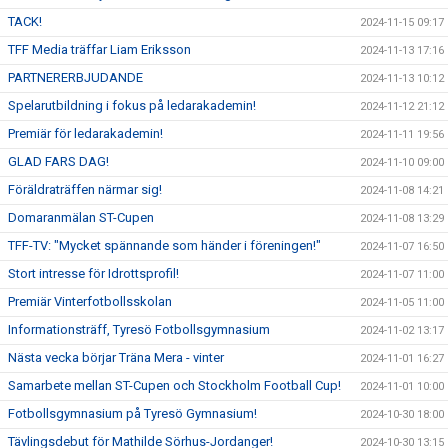
TACK!
2024-11-15 09:17
TFF Media träffar Liam Eriksson
2024-11-13 17:16
PARTNERERBJUDANDE
2024-11-13 10:12
Spelarutbildning i fokus på ledarakademin!
2024-11-12 21:12
Premiär för ledarakademin!
2024-11-11 19:56
GLAD FARS DAG!
2024-11-10 09:00
Föräldraträffen närmar sig!
2024-11-08 14:21
Domaranmälan ST-Cupen
2024-11-08 13:29
TFF-TV: "Mycket spännande som händer i föreningen!"
2024-11-07 16:50
Stort intresse för Idrottsprofil!
2024-11-07 11:00
Premiär Vinterfotbollsskolan
2024-11-05 11:00
Informationsträff, Tyresö Fotbollsgymnasium
2024-11-02 13:17
Nästa vecka börjar Träna Mera - vinter
2024-11-01 16:27
Samarbete mellan ST-Cupen och Stockholm Football Cup!
2024-11-01 10:00
Fotbollsgymnasium på Tyresö Gymnasium!
2024-10-30 18:00
Tävlingsdebut för Mathilde Sörhus-Jordanger!
2024-10-30 13:15