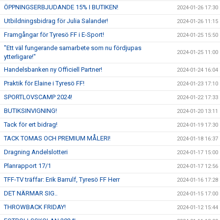
ÖPPNINGSERBJUDANDE 15% I BUTIKEN!
2024-01-26 17:30
Utbildningsbidrag för Julia Salander!
2024-01-26 11:15
Framgångar för Tyresö FF i E-Sport!
2024-01-25 15:50
"Ett väl fungerande samarbete som nu fördjupas
2024-01-25 11:00
ytterligare!"
Handelsbanken ny Officiell Partner!
2024-01-24 16:04
Praktik för Elaine i Tyresö FF!
2024-01-23 17:10
SPORTLOVSCAMP 2024!
2024-01-22 17:33
BUTIKSINVIGNING!
2024-01-20 13:11
Tack för ert bidrag!
2024-01-19 17:30
TACK TOMAS OCH PREMIUM MÅLERI!
2024-01-18 16:37
Dragning Andelslotteri
2024-01-17 15:00
Planrapport 17/1
2024-01-17 12:56
TFF-TV träffar: Erik Barrulf, Tyresö FF Herr
2024-01-16 17:28
DET NÄRMAR SIG..
2024-01-15 17:00
THROWBACK FRIDAY!
2024-01-12 15:44