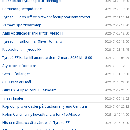
Blakkestad flyttas upp till damlaget
2026-03-05 18:00
Försäsongserbjudande
2026-02-20 13:08
Tyresö FF och Office Network återupptar samarbetet
2026-02-11 11:14
Värmex Sportlovscamp
2026-01-29 14:20
Anis Abdulkader är klar för Tyresö FF
2026-01-28 18:00
Tyresö FF välkomnar Oliver Romano
2026-01-26 18:00
Klubbchef till Tyresö FF
2026-01-21 15:45
Tyresö FF kallar till årsmöte den 12 mars 2026 kl 18:00
2026-01-14 09:29
Styrelsen informerar
2026-01-13 12:51
Cernjul förlänger
2026-01-11 11:00
ST-Cupen är i mål
2026-01-10 22:00
Guld i ST-Cupen för F15 Akademi
2026-01-07 23:31
Triss i finaler
2026-01-05 16:52
Köp och prova kläder på Stadium i Tyresö Centrum
2026-01-04 23:12
Robin Carlén är ny huvudtränare för F15 Akademi
2025-12-19 11:00
Hisham Shnawa återvänder till Tyresö FF
2025-12-15 18:00