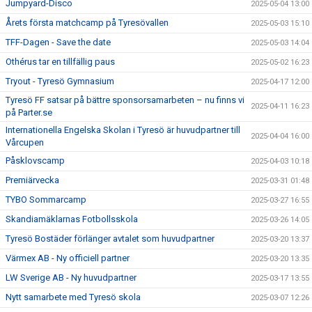
Jumpyard-Disco
2025-05-04 13:00
Årets första matchcamp på Tyresövallen
2025-05-03 15:10
TFF-Dagen - Save the date
2025-05-03 14:04
Othérus tar en tillfällig paus
2025-05-02 16:23
Tryout - Tyresö Gymnasium
2025-04-17 12:00
Tyresö FF satsar på bättre sponsorsamarbeten – nu finns vi
2025-04-11 16:23
på Parter.se
Internationella Engelska Skolan i Tyresö är huvudpartner till
2025-04-04 16:00
Vårcupen
Påsklovscamp
2025-04-03 10:18
Premiärvecka
2025-03-31 01:48
TYBO Sommarcamp
2025-03-27 16:55
Skandiamäklarnas Fotbollsskola
2025-03-26 14:05
Tyresö Bostäder förlänger avtalet som huvudpartner
2025-03-20 13:37
Värmex AB - Ny officiell partner
2025-03-20 13:35
LW Sverige AB - Ny huvudpartner
2025-03-17 13:55
Nytt samarbete med Tyresö skola
2025-03-07 12:26