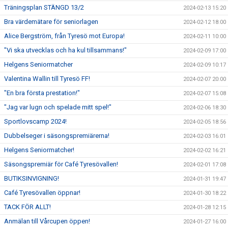
Träningsplan STÄNGD 13/2
2024-02-13 15:20
Bra värdemätare för seniorlagen
2024-02-12 18:00
Alice Bergström, från Tyresö mot Europa!
2024-02-11 10:00
"Vi ska utvecklas och ha kul tillsammans!"
2024-02-09 17:00
Helgens Seniormatcher
2024-02-09 10:17
Valentina Wallin till Tyresö FF!
2024-02-07 20:00
"En bra första prestation!"
2024-02-07 15:08
"Jag var lugn och spelade mitt spel!"
2024-02-06 18:30
Sportlovscamp 2024!
2024-02-05 18:56
Dubbelseger i säsongspremiärerna!
2024-02-03 16:01
Helgens Seniormatcher!
2024-02-02 16:21
Säsongspremiär för Café Tyresövallen!
2024-02-01 17:08
BUTIKSINVIGNING!
2024-01-31 19:47
Café Tyresövallen öppnar!
2024-01-30 18:22
TACK FÖR ALLT!
2024-01-28 12:15
Anmälan till Vårcupen öppen!
2024-01-27 16:00