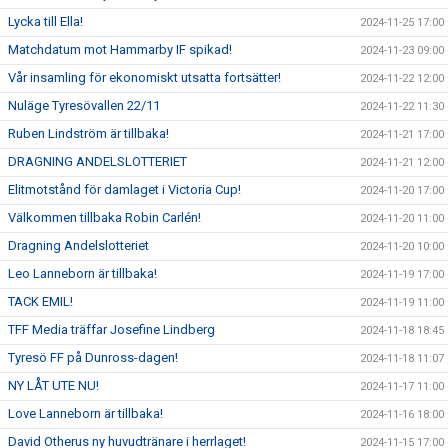
Lycka till Ella!
2024-11-25 17:00
Matchdatum mot Hammarby IF spikad!
2024-11-23 09:00
Vår insamling för ekonomiskt utsatta fortsätter!
2024-11-22 12:00
Nuläge Tyresövallen 22/11
2024-11-22 11:30
Ruben Lindström är tillbaka!
2024-11-21 17:00
DRAGNING ANDELSLOTTERIET
2024-11-21 12:00
Elitmotstånd för damlaget i Victoria Cup!
2024-11-20 17:00
Välkommen tillbaka Robin Carlén!
2024-11-20 11:00
Dragning Andelslotteriet
2024-11-20 10:00
Leo Lanneborn är tillbaka!
2024-11-19 17:00
TACK EMIL!
2024-11-19 11:00
TFF Media träffar Josefine Lindberg
2024-11-18 18:45
Tyresö FF på Dunross-dagen!
2024-11-18 11:07
NY LÅT UTE NU!
2024-11-17 11:00
Love Lanneborn är tillbaka!
2024-11-16 18:00
David Otherus ny huvudtränare i herrlaget!
2024-11-15 17:00