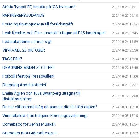
Stötta Tyresö FF, handla på ICA Kvantum!
2024-10-29 08:24
PARTNERERBJUDANDE
2024-10-27 09:15
Föreningslivet bjuder in till föräldraträff!
2024-10-25 15:54
Leah Kembel och Ellie Junetoft uttagna till F15-landslaget!
2024-10-25 08:45
Ledarakademin närmar sig!
2024-10-24 16:59
VIP-KVÄLL 23 OKTOBER
2024-10-23 20:30
TACK ERIK!
2024-10-23 18:30
DRAGNING ANDELSLOTTERI!
2024-10-22 16:40
Fotbollsfest på Tyresövallen!
2024-10-21 11:00
Dragning Andelslotteriet
2024-10-21 09:37
Emilia Ågren och Tuva Swanberg uttagna till
2024-10-17 09:58
distriktssamling!
Du har väl kommit ihåg att anmäla dig till Höstcupen?
2024-10-09 15:10
Vimmelbilder från helgens Föreningsavslutning!
2024-10-08 16:15
Comeback för Jennifer Bakai!
2024-10-07 15:34
Storseger mot Gideonbergs IF!
2024-10-06 16:32