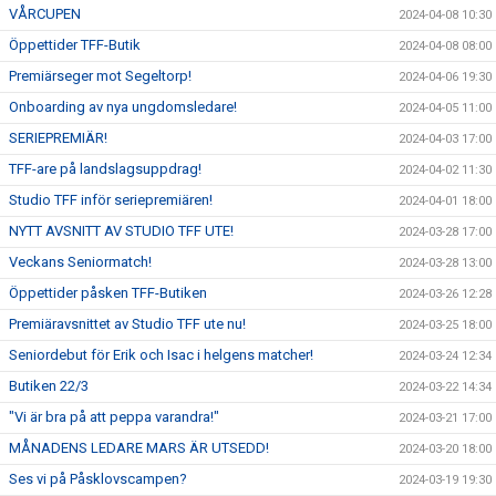
VÅRCUPEN
2024-04-08 10:30
Öppettider TFF-Butik
2024-04-08 08:00
Premiärseger mot Segeltorp!
2024-04-06 19:30
Onboarding av nya ungdomsledare!
2024-04-05 11:00
SERIEPREMIÄR!
2024-04-03 17:00
TFF-are på landslagsuppdrag!
2024-04-02 11:30
Studio TFF inför seriepremiären!
2024-04-01 18:00
NYTT AVSNITT AV STUDIO TFF UTE!
2024-03-28 17:00
Veckans Seniormatch!
2024-03-28 13:00
Öppettider påsken TFF-Butiken
2024-03-26 12:28
Premiäravsnittet av Studio TFF ute nu!
2024-03-25 18:00
Seniordebut för Erik och Isac i helgens matcher!
2024-03-24 12:34
Butiken 22/3
2024-03-22 14:34
"Vi är bra på att peppa varandra!"
2024-03-21 17:00
MÅNADENS LEDARE MARS ÄR UTSEDD!
2024-03-20 18:00
Ses vi på Påsklovscampen?
2024-03-19 19:30