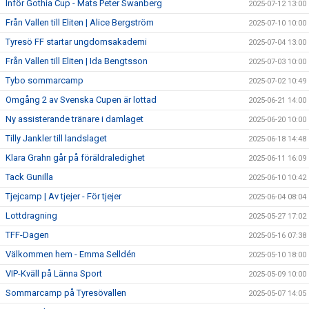
Inför Gothia Cup - Mats Peter Swanberg
2025-07-12 13:00
Från Vallen till Eliten | Alice Bergström
2025-07-10 10:00
Tyresö FF startar ungdomsakademi
2025-07-04 13:00
Från Vallen till Eliten | Ida Bengtsson
2025-07-03 10:00
Tybo sommarcamp
2025-07-02 10:49
Omgång 2 av Svenska Cupen är lottad
2025-06-21 14:00
Ny assisterande tränare i damlaget
2025-06-20 10:00
Tilly Jankler till landslaget
2025-06-18 14:48
Klara Grahn går på föräldraledighet
2025-06-11 16:09
Tack Gunilla
2025-06-10 10:42
Tjejcamp | Av tjejer - För tjejer
2025-06-04 08:04
Lottdragning
2025-05-27 17:02
TFF-Dagen
2025-05-16 07:38
Välkommen hem - Emma Selldén
2025-05-10 18:00
VIP-Kväll på Länna Sport
2025-05-09 10:00
Sommarcamp på Tyresövallen
2025-05-07 14:05