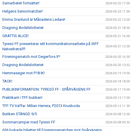
Samarbetet fortsätter!
2024-05-25 17:00
Helgens Seniormatcher!
2024-05-23 11:00
Emma Granlund är Månadens Ledare!
2024-05-22 12:00
Dragning Andelslotteriet
2024-05-21 18:30
GRATTIS ALICE!
2024-05-21 16:00
Tyresö FF presenterar sitt kommunikationsarbete på StFF
2024-05-21 12:30
Nätverksträff!
Föreningsmatch mot Degerfors IF!
2024-05-20 16:30
Dragning Andelslotteriet
2024-05-20 13:52
Hemmaseger mot P18 IK!
2024-05-19 19:00
TACK!
2024-05-18 18:00
PUBLIKINFORMATION: TYRESÖ FF - SPÅRVÄGENS FF
2024-05-17 19:00
Praktikant i TFF-butiken!
2024-05-13 17:00
TFF-TV träffar: Milian Herrera, P2013 Krusboda
2024-05-12 11:30
Butiken STÄNGD 9/5
2024-05-08 12:00
Sommarcamper med Tyresö FF
2024-05-08 09:55
636 bokade biljetter till Föreningsmatchen mot Spårvägens