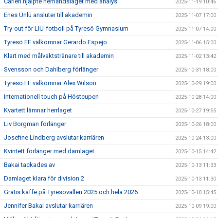
Carlén hjälpte herrlandslaget med analys
2025-11-19 10:46
Enes Ünlü ansluter till akademin
2025-11-07 17:00
Try-out för LIU-fotboll på Tyresö Gymnasium
2025-11-07 14:00
Tyresö FF välkomnar Gerardo Espejo
2025-11-06 15:00
Klart med målvaktstränare till akademin
2025-11-02 13:42
Svensson och Dahlberg förlänger
2025-10-31 18:00
Tyresö FF välkomnar Alex Wilson
2025-10-29 19:00
Internationell touch på Höstcupen
2025-10-28 14:00
Kvartett lämnar herrlaget
2025-10-27 19:55
Liv Borgman förlänger
2025-10-26 18:00
Josefine Lindberg avslutar karriären
2025-10-24 13:00
Kvintett förlänger med damlaget
2025-10-15 14:42
Bakai tackades av
2025-10-13 11:33
Damlaget klara för division 2
2025-10-13 11:30
Gratis kaffe på Tyresövallen 2025 och hela 2026
2025-10-10 15:45
Jennifer Bakai avslutar karriären
2025-10-09 19:00