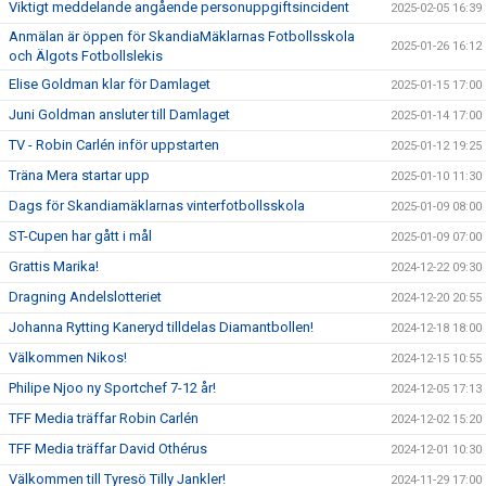
Viktigt meddelande angående personuppgiftsincident
2025-02-05 16:39
Anmälan är öppen för SkandiaMäklarnas Fotbollsskola
2025-01-26 16:12
och Älgots Fotbollslekis
Elise Goldman klar för Damlaget
2025-01-15 17:00
Juni Goldman ansluter till Damlaget
2025-01-14 17:00
TV - Robin Carlén inför uppstarten
2025-01-12 19:25
Träna Mera startar upp
2025-01-10 11:30
Dags för Skandiamäklarnas vinterfotbollsskola
2025-01-09 08:00
ST-Cupen har gått i mål
2025-01-09 07:00
Grattis Marika!
2024-12-22 09:30
Dragning Andelslotteriet
2024-12-20 20:55
Johanna Rytting Kaneryd tilldelas Diamantbollen!
2024-12-18 18:00
Välkommen Nikos!
2024-12-15 10:55
Philipe Njoo ny Sportchef 7-12 år!
2024-12-05 17:13
TFF Media träffar Robin Carlén
2024-12-02 15:20
TFF Media träffar David Othérus
2024-12-01 10:30
Välkommen till Tyresö Tilly Jankler!
2024-11-29 17:00