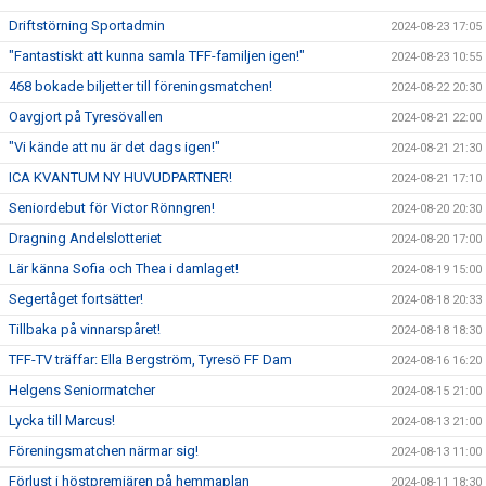
Driftstörning Sportadmin
2024-08-23 17:05
"Fantastiskt att kunna samla TFF-familjen igen!"
2024-08-23 10:55
468 bokade biljetter till föreningsmatchen!
2024-08-22 20:30
Oavgjort på Tyresövallen
2024-08-21 22:00
"Vi kände att nu är det dags igen!"
2024-08-21 21:30
ICA KVANTUM NY HUVUDPARTNER!
2024-08-21 17:10
Seniordebut för Victor Rönngren!
2024-08-20 20:30
Dragning Andelslotteriet
2024-08-20 17:00
Lär känna Sofia och Thea i damlaget!
2024-08-19 15:00
Segertåget fortsätter!
2024-08-18 20:33
Tillbaka på vinnarspåret!
2024-08-18 18:30
TFF-TV träffar: Ella Bergström, Tyresö FF Dam
2024-08-16 16:20
Helgens Seniormatcher
2024-08-15 21:00
Lycka till Marcus!
2024-08-13 21:00
Föreningsmatchen närmar sig!
2024-08-13 11:00
Förlust i höstpremiären på hemmaplan
2024-08-11 18:30