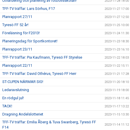
Utvärdering och planering av fotbollsskolan!
2023-11-28 18:00
TFF-TV träffar: Lars Sörhus, F17
2023-11-27 17:00
Planrapport 27/11
2023-11-27 12:50
Tyresö FF 52 år!
2023-11-25 10:00
Föreläsning för F2013!
2023-11-24 11:30
Planeringsdag för Sportkontoret!
2023-11-23 18:30
Planrapport 23/11
2023-11-23 16:10
TFF-TV träffar: Pia Kaufmann, Tyresö FF Styrelse
2023-11-22 18:03
Planrapport 22/11
2023-11-22 15:11
TFF-TV träffar: David Othérus, Tyresö FF Herr
2023-11-21 17:28
ST-CUPEN NÄRMAR SIG!
2023-11-20 18:10
Ledaravslutning
2023-11-19 18:00
En rödgul jul!
2023-11-18 11:45
TACK!
2023-11-17 13:22
Dragning Andelslotteriet
2023-11-15 13:30
TFF-TV träffar: Emilia Åberg & Tuva Swanberg, Tyresö FF
2023-11-14 11:12
F14