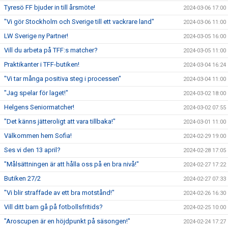
Tyresö FF bjuder in till årsmöte!
2024-03-06 17:00
"Vi gör Stockholm och Sverige till ett vackrare land"
2024-03-06 11:00
LW Sverige ny Partner!
2024-03-05 16:00
Vill du arbeta på TFF:s matcher?
2024-03-05 11:00
Praktikanter i TFF-butiken!
2024-03-04 16:24
"Vi tar många positiva steg i processen"
2024-03-04 11:00
"Jag spelar för laget!"
2024-03-02 18:00
Helgens Seniormatcher!
2024-03-02 07:55
"Det känns jätteroligt att vara tillbaka!"
2024-03-01 11:00
Välkommen hem Sofia!
2024-02-29 19:00
Ses vi den 13 april?
2024-02-28 17:05
"Målsättningen är att hålla oss på en bra nivå!"
2024-02-27 17:22
Butiken 27/2
2024-02-27 07:33
"Vi blir straffade av ett bra motstånd!"
2024-02-26 16:30
Vill ditt barn gå på fotbollsfritids?
2024-02-25 10:00
"Aroscupen är en höjdpunkt på säsongen!"
2024-02-24 17:27