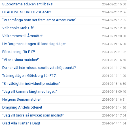
Supporterhalsduken är tillbaka!
2024-02-23 15:00
DEADLINE SPORTLOVSCAMP!
2024-02-23 12:56
"Vi är många som ser fram emot Aroscupen!"
2024-02-22 17:55
Välbesökt Kick-Off!
2024-02-22 12:30
Välkommen till Årsmötet!
2024-02-21 20:00
Liv Borgman uttagen till landslagsläger!
2024-02-21 16:00
Föreläsning för F17!
2024-02-20 21:02
"Vi ska vinna matcher!"
2024-02-20 16:56
Du har väl inte missat sportlovets höjdpunkt?
2024-02-19 17:30
Träningsläger i Göteborg för F17!
2024-02-19 11:00
"En väldigt fin individuell prestation"
2024-02-18 16:30
"Jag vill komma långt med laget!"
2024-02-18 09:40
Helgens Seniormatcher!
2024-02-16 16:31
Dragning Andelslotteriet
2024-02-16 14:20
"Jag vill bidra så mycket som möjligt!"
2024-02-15 17:04
Glad Alla Hjärtans Dag!
2024-02-14 11:34