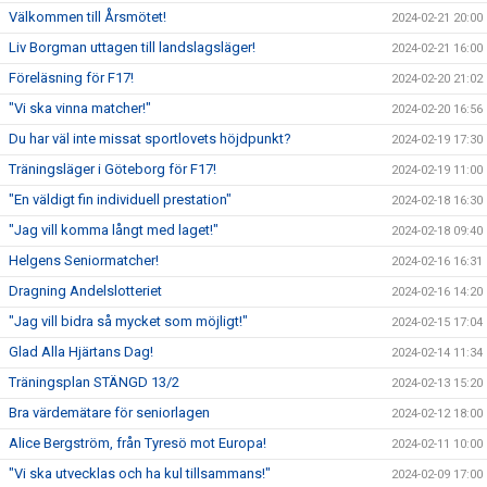
Välkommen till Årsmötet!
2024-02-21 20:00
Liv Borgman uttagen till landslagsläger!
2024-02-21 16:00
Föreläsning för F17!
2024-02-20 21:02
"Vi ska vinna matcher!"
2024-02-20 16:56
Du har väl inte missat sportlovets höjdpunkt?
2024-02-19 17:30
Träningsläger i Göteborg för F17!
2024-02-19 11:00
"En väldigt fin individuell prestation"
2024-02-18 16:30
"Jag vill komma långt med laget!"
2024-02-18 09:40
Helgens Seniormatcher!
2024-02-16 16:31
Dragning Andelslotteriet
2024-02-16 14:20
"Jag vill bidra så mycket som möjligt!"
2024-02-15 17:04
Glad Alla Hjärtans Dag!
2024-02-14 11:34
Träningsplan STÄNGD 13/2
2024-02-13 15:20
Bra värdemätare för seniorlagen
2024-02-12 18:00
Alice Bergström, från Tyresö mot Europa!
2024-02-11 10:00
"Vi ska utvecklas och ha kul tillsammans!"
2024-02-09 17:00