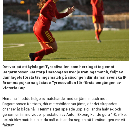
Det var på ett kylslaget Tyresövallen som herrlaget tog emot
Bagarmossen Kärrtorp i säsongens tredje träningsmatch, följt av
damlagets första tävlingsmatch på säsongen där damallsvenska IF
Brommapojkarna gästade Tyresövallen för första omgången av
Victoria Cup.
Herrarna inledde helgens matchande med en jämn match mot
Bagarmossen Kärrtorp, där matchbilden var jämn, där det skapades
chanser åt båda håll. Hemmalaget spelade upp sig i andra halvlek och
genom en fin individuell prestation av Anton Ekberg kunde göra 1-0, vilket
också blev matchens enda mål och andra segern på försäsongen var ett
faktum.