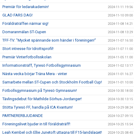
Premiär för ledarakademin!
2024-11-11 19:56
GLAD FARS DAG!
2024-11-10 09:00
Föräldraträffen närmar sig!
2024-11-08 14:21
Domaranmälan ST-Cupen
2024-11-08 13:29
TFF-TV: "Mycket spännande som händer i föreningen!"
2024-11-07 16:50
Stort intresse för Idrottsprofil!
2024-11-07 11:00
Premiär Vinterfotbollsskolan
2024-11-05 11:00
Informationsträff, Tyresö Fotbollsgymnasium
2024-11-02 13:17
Nästa vecka börjar Träna Mera - vinter
2024-11-01 16:27
Samarbete mellan ST-Cupen och Stockholm Football Cup!
2024-11-01 10:00
Fotbollsgymnasium på Tyresö Gymnasium!
2024-10-30 18:00
Tävlingsdebut för Mathilde Sörhus-Jordanger!
2024-10-30 13:15
Stötta Tyresö FF, handla på ICA Kvantum!
2024-10-29 08:24
PARTNERERBJUDANDE
2024-10-27 09:15
Föreningslivet bjuder in till föräldraträff!
2024-10-25 15:54
Leah Kembel och Ellie Junetoft uttagna till F15-landslaget!
2024-10-25 08:45