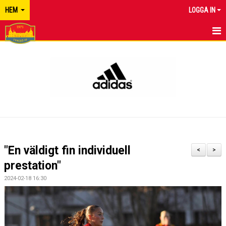
HEM
LOGGA IN
TYRESÖ FF
NYHETER
KALENDER
MATCHER
KONTAKT
"En väldigt fin individuell
<
>
prestation"
2024-02-18 16:30