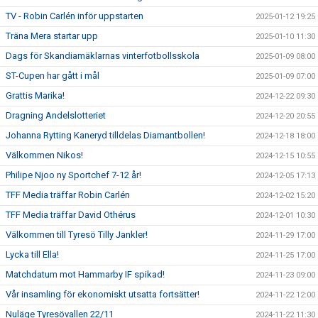
TV - Robin Carlén inför uppstarten
2025-01-12 19:25
Träna Mera startar upp
2025-01-10 11:30
Dags för Skandiamäklarnas vinterfotbollsskola
2025-01-09 08:00
ST-Cupen har gått i mål
2025-01-09 07:00
Grattis Marika!
2024-12-22 09:30
Dragning Andelslotteriet
2024-12-20 20:55
Johanna Rytting Kaneryd tilldelas Diamantbollen!
2024-12-18 18:00
Välkommen Nikos!
2024-12-15 10:55
Philipe Njoo ny Sportchef 7-12 år!
2024-12-05 17:13
TFF Media träffar Robin Carlén
2024-12-02 15:20
TFF Media träffar David Othérus
2024-12-01 10:30
Välkommen till Tyresö Tilly Jankler!
2024-11-29 17:00
Lycka till Ella!
2024-11-25 17:00
Matchdatum mot Hammarby IF spikad!
2024-11-23 09:00
Vår insamling för ekonomiskt utsatta fortsätter!
2024-11-22 12:00
Nuläge Tyresövallen 22/11
2024-11-22 11:30