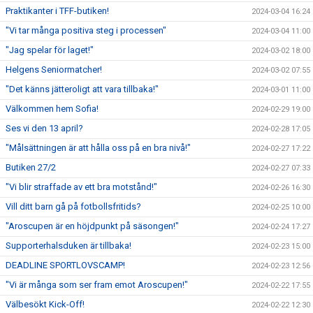
Praktikanter i TFF-butiken!
2024-03-04 16:24
"Vi tar många positiva steg i processen"
2024-03-04 11:00
"Jag spelar för laget!"
2024-03-02 18:00
Helgens Seniormatcher!
2024-03-02 07:55
"Det känns jätteroligt att vara tillbaka!"
2024-03-01 11:00
Välkommen hem Sofia!
2024-02-29 19:00
Ses vi den 13 april?
2024-02-28 17:05
"Målsättningen är att hålla oss på en bra nivå!"
2024-02-27 17:22
Butiken 27/2
2024-02-27 07:33
"Vi blir straffade av ett bra motstånd!"
2024-02-26 16:30
Vill ditt barn gå på fotbollsfritids?
2024-02-25 10:00
"Aroscupen är en höjdpunkt på säsongen!"
2024-02-24 17:27
Supporterhalsduken är tillbaka!
2024-02-23 15:00
DEADLINE SPORTLOVSCAMP!
2024-02-23 12:56
"Vi är många som ser fram emot Aroscupen!"
2024-02-22 17:55
Välbesökt Kick-Off!
2024-02-22 12:30