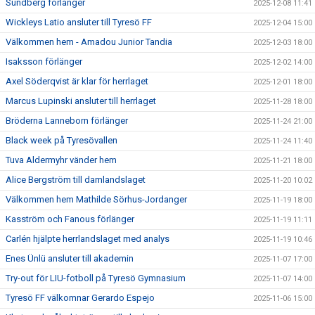
Sundberg förlänger
2025-12-08 11:41
Wickleys Latio ansluter till Tyresö FF
2025-12-04 15:00
Välkommen hem - Amadou Junior Tandia
2025-12-03 18:00
Isaksson förlänger
2025-12-02 14:00
Axel Söderqvist är klar för herrlaget
2025-12-01 18:00
Marcus Lupinski ansluter till herrlaget
2025-11-28 18:00
Bröderna Lanneborn förlänger
2025-11-24 21:00
Black week på Tyresövallen
2025-11-24 11:40
Tuva Aldermyhr vänder hem
2025-11-21 18:00
Alice Bergström till damlandslaget
2025-11-20 10:02
Välkommen hem Mathilde Sörhus-Jordanger
2025-11-19 18:00
Kasström och Fanous förlänger
2025-11-19 11:11
Carlén hjälpte herrlandslaget med analys
2025-11-19 10:46
Enes Ünlü ansluter till akademin
2025-11-07 17:00
Try-out för LIU-fotboll på Tyresö Gymnasium
2025-11-07 14:00
Tyresö FF välkomnar Gerardo Espejo
2025-11-06 15:00