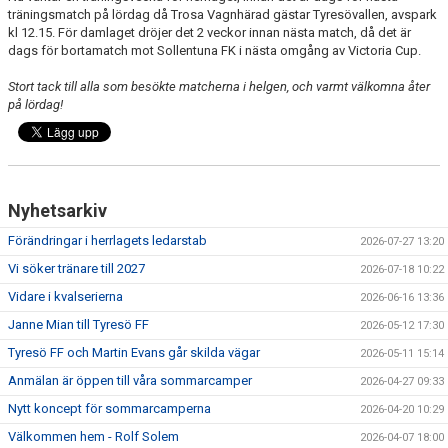
träningsmatch på lördag då Trosa Vagnhärad gästar Tyresövallen, avspark
kl 12.15. För damlaget dröjer det 2 veckor innan nästa match, då det är
dags för bortamatch mot Sollentuna FK i nästa omgång av Victoria Cup.
Stort tack till alla som besökte matcherna i helgen, och varmt välkomna åter
på lördag!
Nyhetsarkiv
Förändringar i herrlagets ledarstab
2026-07-27 13:20
Vi söker tränare till 2027
2026-07-18 10:22
Vidare i kvalserierna
2026-06-16 13:36
Janne Mian till Tyresö FF
2026-05-12 17:30
Tyresö FF och Martin Evans går skilda vägar
2026-05-11 15:14
Anmälan är öppen till våra sommarcamper
2026-04-27 09:33
Nytt koncept för sommarcamperna
2026-04-20 10:29
Välkommen hem - Rolf Solem
2026-04-07 18:00