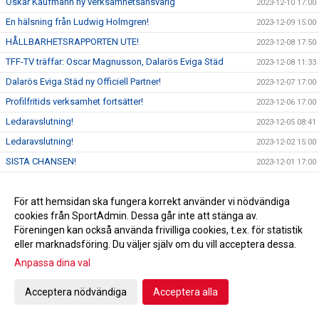
Oskar Kaufmann ny verksamhetsansvarig
2023-12-10 17:00
En hälsning från Ludwig Holmgren!
2023-12-09 15:00
HÅLLBARHETSRAPPORTEN UTE!
2023-12-08 17:50
TFF-TV träffar: Oscar Magnusson, Dalarös Eviga Städ
2023-12-08 11:33
Dalarös Eviga Städ ny Officiell Partner!
2023-12-07 17:00
Profilfritids verksamhet fortsätter!
2023-12-06 17:00
Ledaravslutning!
2023-12-05 08:41
Ledaravslutning!
2023-12-02 15:00
SISTA CHANSEN!
2023-12-01 17:00
Föreläsning för F2011!
2023-11-30 18:00
TFF-TV träffar: Åsa Westhammar, Dafo Vehicle
För att hemsidan ska fungera korrekt använder vi nödvändiga
2023-11-30 11:30
cookies från SportAdmin. Dessa går inte att stänga av.
Dafo Vehicle förlänger partnerskap med Tyresö FF
2023-11-29 17:00
Föreningen kan också använda frivilliga cookies, t.ex. för statistik
Utvärdering och planering av fotbollsskolan!
2023-11-28 18:00
eller marknadsföring. Du väljer själv om du vill acceptera dessa.
TFF-TV träffar: Lars Sörhus, F17
2023-11-27 17:00
Anpassa dina val
Planrapport 27/11
2023-11-27 12:50
Acceptera nödvändiga
Acceptera alla
Tyresö FF 52 år!
2023-11-25 10:00