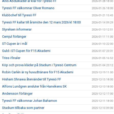
Anis Abdulkader är klar för Tyresö FF
2026-01-28 18:00
Tyresö FF välkomnar Oliver Romano
2026-01-26 18:00
Klubbchef till Tyresö FF
2026-01-21 15:45
Tyresö FF kallar till årsmöte den 12 mars 2026 kl 18:00
2026-01-14 09:29
Styrelsen informerar
2026-01-13 12:51
Cernjul förlänger
2026-01-11 11:00
ST-Cupen är i mål
2026-01-10 22:00
Guld i ST-Cupen för F15 Akademi
2026-01-07 23:31
Triss i finaler
2026-01-05 16:52
Köp och prova kläder på Stadium i Tyresö Centrum
2026-01-04 23:12
Robin Carlén är ny huvudtränare för F15 Akademi
2025-12-19 11:00
Hisham Shnawa återvänder till Tyresö FF
2025-12-15 18:00
Alfons Lundgren ansluter från Hanvikens SK
2025-12-13 18:00
Andersson förlänger
2025-12-12 17:00
Tyresö FF välkomnar Johan Bahamon
2025-12-11 18:00
Stadium tillbaka som partner
2025-12-10 09:00