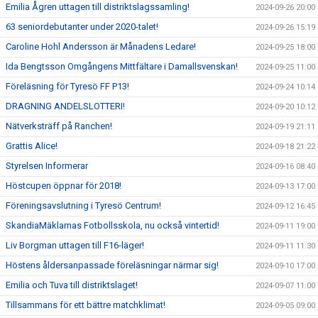
Emilia Ågren uttagen till distriktslagssamling!
2024-09-26 20:00
63 seniordebutanter under 2020-talet!
2024-09-26 15:19
Caroline Hohl Andersson är Månadens Ledare!
2024-09-25 18:00
Ida Bengtsson Omgångens Mittfältare i Damallsvenskan!
2024-09-25 11:00
Föreläsning för Tyresö FF P13!
2024-09-24 10:14
DRAGNING ANDELSLOTTERI!
2024-09-20 10:12
Nätverksträff på Ranchen!
2024-09-19 21:11
Grattis Alice!
2024-09-18 21:22
Styrelsen Informerar
2024-09-16 08:40
Höstcupen öppnar för 2018!
2024-09-13 17:00
Föreningsavslutning i Tyresö Centrum!
2024-09-12 16:45
SkandiaMäklarnas Fotbollsskola, nu också vintertid!
2024-09-11 19:00
Liv Borgman uttagen till F16-läger!
2024-09-11 11:30
Höstens åldersanpassade föreläsningar närmar sig!
2024-09-10 17:00
Emilia och Tuva till distriktslaget!
2024-09-07 11:00
Tillsammans för ett bättre matchklimat!
2024-09-05 09:00