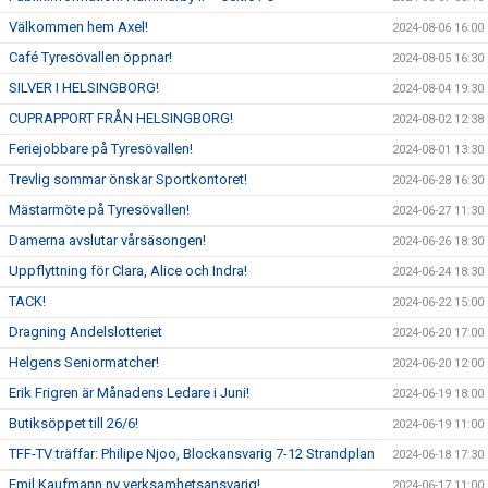
Välkommen hem Axel!
2024-08-06 16:00
Café Tyresövallen öppnar!
2024-08-05 16:30
SILVER I HELSINGBORG!
2024-08-04 19:30
CUPRAPPORT FRÅN HELSINGBORG!
2024-08-02 12:38
Feriejobbare på Tyresövallen!
2024-08-01 13:30
Trevlig sommar önskar Sportkontoret!
2024-06-28 16:30
Mästarmöte på Tyresövallen!
2024-06-27 11:30
Damerna avslutar vårsäsongen!
2024-06-26 18:30
Uppflyttning för Clara, Alice och Indra!
2024-06-24 18:30
TACK!
2024-06-22 15:00
Dragning Andelslotteriet
2024-06-20 17:00
Helgens Seniormatcher!
2024-06-20 12:00
Erik Frigren är Månadens Ledare i Juni!
2024-06-19 18:00
Butiksöppet till 26/6!
2024-06-19 11:00
TFF-TV träffar: Philipe Njoo, Blockansvarig 7-12 Strandplan
2024-06-18 17:30
Emil Kaufmann ny verksamhetsansvarig!
2024-06-17 11:00