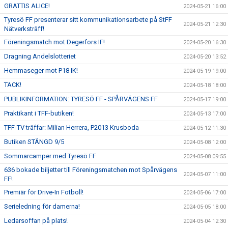
GRATTIS ALICE!
2024-05-21 16:00
Tyresö FF presenterar sitt kommunikationsarbete på StFF
2024-05-21 12:30
Nätverksträff!
Föreningsmatch mot Degerfors IF!
2024-05-20 16:30
Dragning Andelslotteriet
2024-05-20 13:52
Hemmaseger mot P18 IK!
2024-05-19 19:00
TACK!
2024-05-18 18:00
PUBLIKINFORMATION: TYRESÖ FF - SPÅRVÄGENS FF
2024-05-17 19:00
Praktikant i TFF-butiken!
2024-05-13 17:00
TFF-TV träffar: Milian Herrera, P2013 Krusboda
2024-05-12 11:30
Butiken STÄNGD 9/5
2024-05-08 12:00
Sommarcamper med Tyresö FF
2024-05-08 09:55
636 bokade biljetter till Föreningsmatchen mot Spårvägens
2024-05-07 11:00
FF!
Premiär för Drive-In Fotboll!
2024-05-06 17:00
Serieledning för damerna!
2024-05-05 18:00
Ledarsoffan på plats!
2024-05-04 12:30