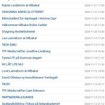
Ruben Lindström är tillbaka!
2024-11-21 17:00
DRAGNING ANDELSLOTTERIET
2024-11-21 12:00
Elitmotstånd för damlaget i Victoria Cup!
2024-11-20 17:00
Välkommen tillbaka Robin Carlén!
2024-11-20 11:00
Dragning Andelslotteriet
2024-11-20 10:00
Leo Lanneborn är tillbaka!
2024-11-19 17:00
TACK EMIL!
2024-11-19 11:00
TFF Media träffar Josefine Lindberg
2024-11-18 18:45
Tyresö FF på Dunross-dagen!
2024-11-18 11:07
NY LÅT UTE NU!
2024-11-17 11:00
Love Lanneborn är tillbaka!
2024-11-16 18:00
David Otherus ny huvudtränare i herrlaget!
2024-11-15 17:00
TACK!
2024-11-15 09:17
TFF Media träffar Liam Eriksson
2024-11-13 17:16
PARTNERERBJUDANDE
2024-11-13 10:12
Spelarutbildning i fokus på ledarakademin!
2024-11-12 21:12