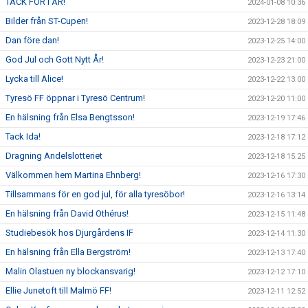
TACK FÖR I ÅR!
2024-01-08 10:36
Bilder från ST-Cupen!
2023-12-28 18:09
Dan före dan!
2023-12-25 14:00
God Jul och Gott Nytt År!
2023-12-23 21:00
Lycka till Alice!
2023-12-22 13:00
Tyresö FF öppnar i Tyresö Centrum!
2023-12-20 11:00
En hälsning från Elsa Bengtsson!
2023-12-19 17:46
Tack Ida!
2023-12-18 17:12
Dragning Andelslotteriet
2023-12-18 15:25
Välkommen hem Martina Ehnberg!
2023-12-16 17:30
Tillsammans för en god jul, för alla tyresöbor!
2023-12-16 13:14
En hälsning från David Othérus!
2023-12-15 11:48
Studiebesök hos Djurgårdens IF
2023-12-14 11:30
En hälsning från Ella Bergström!
2023-12-13 17:40
Malin Olastuen ny blockansvarig!
2023-12-12 17:10
Ellie Junetoft till Malmö FF!
2023-12-11 12:52