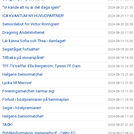
"Vi kände att nu är det dags igen!"
2024-08-21 21:30
ICA KVANTUM NY HUVUDPARTNER!
2024-08-21 17:10
Seniordebut för Victor Rönngren!
2024-08-20 20:30
Dragning Andelslotteriet
2024-08-20 17:00
Lär känna Sofia och Thea i damlaget!
2024-08-19 15:00
Segertåget fortsätter!
2024-08-18 20:33
Tillbaka på vinnarspåret!
2024-08-18 18:30
TFF-TV träffar: Ella Bergström, Tyresö FF Dam
2024-08-16 16:20
Helgens Seniormatcher
2024-08-15 21:00
Lycka till Marcus!
2024-08-13 21:00
Föreningsmatchen närmar sig!
2024-08-13 11:00
Förlust i höstpremiären på hemmaplan
2024-08-11 18:30
Seger i höstpremiären!
2024-08-10 18:30
Helgens Seniormatcher!
2024-08-08 17:30
TACK!
2024-08-07 21:04
Publikinformation: Hammarby IF - Celtic FC
2024-08-07 08:16