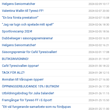
Helgens Seniormatcher
2024-02-09 10:17
Valentina Wallin till Tyresö FF!
2024-02-07 20:00
"En bra första prestation!"
2024-02-07 15:08
"Jag var lugn och spelade mitt spel!"
2024-02-06 18:30
Sportlovscamp 2024!
2024-02-05 18:56
Dubbelseger i säsongspremiärerna!
2024-02-03 16:01
Helgens Seniormatcher!
2024-02-02 16:21
Säsongspremiär för Café Tyresövallen!
2024-02-01 17:08
BUTIKSINVIGNING!
2024-01-31 19:47
Café Tyresövallen öppnar!
2024-01-30 18:22
TACK FÖR ALLT!
2024-01-28 12:15
Anmälan till Vårcupen öppen!
2024-01-27 16:00
ÖPPNINGSERBJUDANDE 15% I BUTIKEN!
2024-01-26 17:30
Utbildningsbidrag för Julia Salander!
2024-01-26 11:15
Framgångar för Tyresö FF i E-Sport!
2024-01-25 15:50
"Ett väl fungerande samarbete som nu fördjupas
2024-01-25 11:00