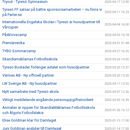
Tryout - Tyresö Gymnasium
2025-04-17 12:00
Tyresö FF satsar på bättre sponsorsamarbeten – nu finns vi
2025-04-11 16:23
på Parter.se
Internationella Engelska Skolan i Tyresö är huvudpartner till
2025-04-04 16:00
Vårcupen
Påsklovscamp
2025-04-03 10:18
Premiärvecka
2025-03-31 01:48
TYBO Sommarcamp
2025-03-27 16:55
Skandiamäklarnas Fotbollsskola
2025-03-26 14:05
Tyresö Bostäder förlänger avtalet som huvudpartner
2025-03-20 13:37
Värmex AB - Ny officiell partner
2025-03-20 13:35
LW Sverige AB - Ny huvudpartner
2025-03-17 13:55
Nytt samarbete med Tyresö skola
2025-03-07 12:26
Viktigt meddelande angående personuppgiftsincident
2025-02-05 16:39
Anmälan är öppen för SkandiaMäklarnas Fotbollsskola
2025-01-26 16:12
och Älgots Fotbollslekis
Elise Goldman klar för Damlaget
2025-01-15 17:00
Juni Goldman ansluter till Damlaget
2025-01-14 17:00