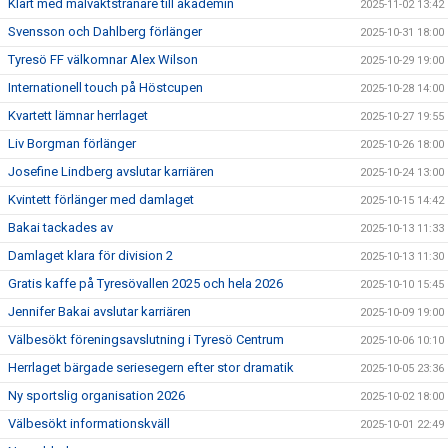
Klart med målvaktstränare till akademin
2025-11-02 13:42
Svensson och Dahlberg förlänger
2025-10-31 18:00
Tyresö FF välkomnar Alex Wilson
2025-10-29 19:00
Internationell touch på Höstcupen
2025-10-28 14:00
Kvartett lämnar herrlaget
2025-10-27 19:55
Liv Borgman förlänger
2025-10-26 18:00
Josefine Lindberg avslutar karriären
2025-10-24 13:00
Kvintett förlänger med damlaget
2025-10-15 14:42
Bakai tackades av
2025-10-13 11:33
Damlaget klara för division 2
2025-10-13 11:30
Gratis kaffe på Tyresövallen 2025 och hela 2026
2025-10-10 15:45
Jennifer Bakai avslutar karriären
2025-10-09 19:00
Välbesökt föreningsavslutning i Tyresö Centrum
2025-10-06 10:10
Herrlaget bärgade seriesegern efter stor dramatik
2025-10-05 23:36
Ny sportslig organisation 2026
2025-10-02 18:00
Välbesökt informationskväll
2025-10-01 22:49