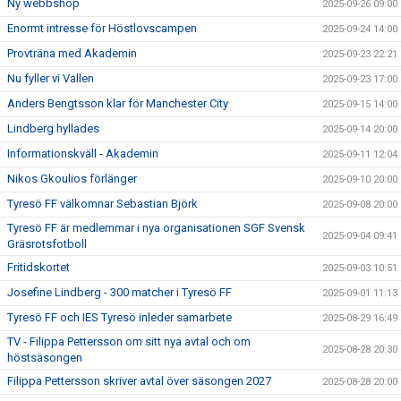
Ny webbshop
2025-09-26 09:00
Enormt intresse för Höstlovscampen
2025-09-24 14:00
Provträna med Akademin
2025-09-23 22:21
Nu fyller vi Vallen
2025-09-23 17:00
Anders Bengtsson klar för Manchester City
2025-09-15 14:00
Lindberg hyllades
2025-09-14 20:00
Informationskväll - Akademin
2025-09-11 12:04
Nikos Gkoulios förlänger
2025-09-10 20:00
Tyresö FF välkomnar Sebastian Björk
2025-09-08 20:00
Tyresö FF är medlemmar i nya organisationen SGF Svensk
2025-09-04 09:41
Gräsrotsfotboll
Fritidskortet
2025-09-03 10:51
Josefine Lindberg - 300 matcher i Tyresö FF
2025-09-01 11:13
Tyresö FF och IES Tyresö inleder samarbete
2025-08-29 16:49
TV - Filippa Pettersson om sitt nya avtal och om
2025-08-28 20:30
höstsäsongen
Filippa Pettersson skriver avtal över säsongen 2027
2025-08-28 20:00