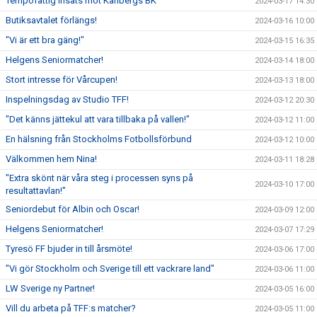
Tempofattig insats mot Karlbergs BK
2024-03-17 14:30
Butiksavtalet förlängs!
2024-03-16 10:00
"Vi är ett bra gäng!"
2024-03-15 16:35
Helgens Seniormatcher!
2024-03-14 18:00
Stort intresse för Vårcupen!
2024-03-13 18:00
Inspelningsdag av Studio TFF!
2024-03-12 20:30
"Det känns jättekul att vara tillbaka på vallen!"
2024-03-12 11:00
En hälsning från Stockholms Fotbollsförbund
2024-03-12 10:00
Välkommen hem Nina!
2024-03-11 18:28
"Extra skönt när våra steg i processen syns på
2024-03-10 17:00
resultattavlan!"
Seniordebut för Albin och Oscar!
2024-03-09 12:00
Helgens Seniormatcher!
2024-03-07 17:29
Tyresö FF bjuder in till årsmöte!
2024-03-06 17:00
"Vi gör Stockholm och Sverige till ett vackrare land"
2024-03-06 11:00
LW Sverige ny Partner!
2024-03-05 16:00
Vill du arbeta på TFF:s matcher?
2024-03-05 11:00