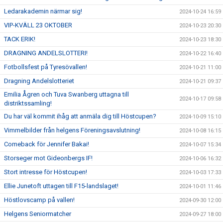
Ledarakademin närmar sig!
2024-10-24 16:59
VIP-KVÄLL 23 OKTOBER
2024-10-23 20:30
TACK ERIK!
2024-10-23 18:30
DRAGNING ANDELSLOTTERI!
2024-10-22 16:40
Fotbollsfest på Tyresövallen!
2024-10-21 11:00
Dragning Andelslotteriet
2024-10-21 09:37
Emilia Ågren och Tuva Swanberg uttagna till
2024-10-17 09:58
distriktssamling!
Du har väl kommit ihåg att anmäla dig till Höstcupen?
2024-10-09 15:10
Vimmelbilder från helgens Föreningsavslutning!
2024-10-08 16:15
Comeback för Jennifer Bakai!
2024-10-07 15:34
Storseger mot Gideonbergs IF!
2024-10-06 16:32
Stort intresse för Höstcupen!
2024-10-03 17:33
Ellie Junetoft uttagen till F15-landslaget!
2024-10-01 11:46
Höstlovscamp på vallen!
2024-09-30 12:00
Helgens Seniormatcher
2024-09-27 18:00