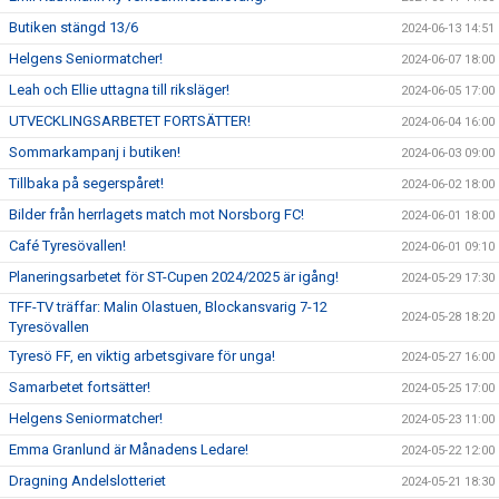
Butiken stängd 13/6
2024-06-13 14:51
Helgens Seniormatcher!
2024-06-07 18:00
Leah och Ellie uttagna till riksläger!
2024-06-05 17:00
UTVECKLINGSARBETET FORTSÄTTER!
2024-06-04 16:00
Sommarkampanj i butiken!
2024-06-03 09:00
Tillbaka på segerspåret!
2024-06-02 18:00
Bilder från herrlagets match mot Norsborg FC!
2024-06-01 18:00
Café Tyresövallen!
2024-06-01 09:10
Planeringsarbetet för ST-Cupen 2024/2025 är igång!
2024-05-29 17:30
TFF-TV träffar: Malin Olastuen, Blockansvarig 7-12
2024-05-28 18:20
Tyresövallen
Tyresö FF, en viktig arbetsgivare för unga!
2024-05-27 16:00
Samarbetet fortsätter!
2024-05-25 17:00
Helgens Seniormatcher!
2024-05-23 11:00
Emma Granlund är Månadens Ledare!
2024-05-22 12:00
Dragning Andelslotteriet
2024-05-21 18:30