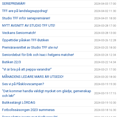
SERIEPREMIÄR!
2024-04-03 17:00
TFF-are på landslagsuppdrag!
2024-04-02 11:30
Studio TFF inför seriepremiären!
2024-04-01 18:00
NYTT AVSNITT AV STUDIO TFF UTE!
2024-03-28 17:00
Veckans Seniormatch!
2024-03-28 13:00
Öppettider påsken TFF-Butiken
2024-03-26 12:28
Premiäravsnittet av Studio TFF ute nu!
2024-03-25 18:00
Seniordebut för Erik och Isac i helgens matcher!
2024-03-24 12:34
Butiken 22/3
2024-03-22 14:34
"Vi är bra på att peppa varandra!"
2024-03-21 17:00
MÅNADENS LEDARE MARS ÄR UTSEDD!
2024-03-20 18:00
Ses vi på Påsklovscampen?
2024-03-19 19:30
"Det kommer handla väldigt mycket om glädje, gemenskap
2024-03-19 17:15
och lek!"
Butiksstängt LÖRDAG
2024-03-19 10:30
Fotbollssäsongen 2023 summeras
2024-03-18 16:30