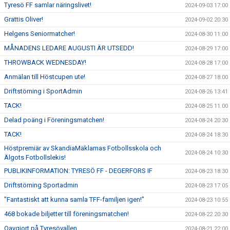
Tyresö FF samlar näringslivet!
2024-09-03 17:00
Grattis Oliver!
2024-09-02 20:30
Helgens Seniormatcher!
2024-08-30 11:00
MÅNADENS LEDARE AUGUSTI ÄR UTSEDD!
2024-08-29 17:00
THROWBACK WEDNESDAY!
2024-08-28 17:00
Anmälan till Höstcupen ute!
2024-08-27 18:00
Driftstörning i SportAdmin
2024-08-26 13:41
TACK!
2024-08-25 11:00
Delad poäng i Föreningsmatchen!
2024-08-24 20:30
TACK!
2024-08-24 18:30
Höstpremiär av SkandiaMäklarnas Fotbollsskola och
2024-08-24 10:30
Älgots Fotbollslekis!
PUBLIKINFORMATION: TYRESÖ FF - DEGERFORS IF
2024-08-23 18:30
Driftstörning Sportadmin
2024-08-23 17:05
"Fantastiskt att kunna samla TFF-familjen igen!"
2024-08-23 10:55
468 bokade biljetter till föreningsmatchen!
2024-08-22 20:30
Oavgjort på Tyresövallen
2024-08-21 22:00