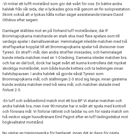
-Vi möter ett tufft motstånd som gör det svårt för oss. En bättre andra
halvlek från vår sida, där vi lyckades göra mål genom en fin soloprestation.
Skönt också att vi lyckas hålla nollan säger assisterande tränare David
Othérus efter segern.
Damlaget ställdes mot en på förhand tuff motståndare, där IF
Brommapojkarna matchande en stark elva med flera spelare som till
vardags spelar i damallsvenskan. Hemmalaget inledde matchen med två
straffsparkar kopplat till att Brommapojkarna spelar två divisioner över
Tyresö. En straff i mål, den andra straffen missades, och hemmalaget
kunde inleda matchen med en 1-0 ledning. Damerna inleder matchen bra
och har en del boll, dock har laget svårt att kunna kontrollera det mycket
skickliga motståndet, som både kunde kvittera och ta ledningen innan
halvtidspausen. I andra halvlek så gjorde såväl Tyresö som
Brommapojkarna mål, och ställningen 2-3 stod sig länge, innan gästerna
kunde avsluta matchen med två sena mål, och matchen slutade med
förlust 2-5.
-En tuff och svårbedömd match mot ett bra BP. Vi startar matchen och
andra halvlek bra, men över 90 minuter har vi svårt att spela med kontroll
och försvara mål. Vi förlorar rättvist och laddar nu om för nästa match om
två veckor säger huvudtränare Emil Pagrot efter en tuff tävlingsdebut mot
högkvalitativt motstånd.
Nu väntar en träningsvecka för herrlaget, innan det är dags för nästa