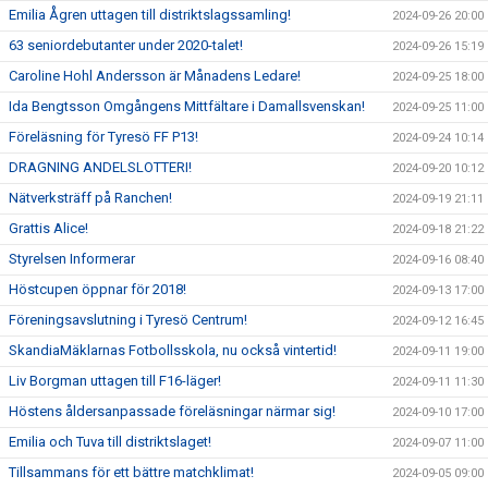
Emilia Ågren uttagen till distriktslagssamling!
2024-09-26 20:00
63 seniordebutanter under 2020-talet!
2024-09-26 15:19
Caroline Hohl Andersson är Månadens Ledare!
2024-09-25 18:00
Ida Bengtsson Omgångens Mittfältare i Damallsvenskan!
2024-09-25 11:00
Föreläsning för Tyresö FF P13!
2024-09-24 10:14
DRAGNING ANDELSLOTTERI!
2024-09-20 10:12
Nätverksträff på Ranchen!
2024-09-19 21:11
Grattis Alice!
2024-09-18 21:22
Styrelsen Informerar
2024-09-16 08:40
Höstcupen öppnar för 2018!
2024-09-13 17:00
Föreningsavslutning i Tyresö Centrum!
2024-09-12 16:45
SkandiaMäklarnas Fotbollsskola, nu också vintertid!
2024-09-11 19:00
Liv Borgman uttagen till F16-läger!
2024-09-11 11:30
Höstens åldersanpassade föreläsningar närmar sig!
2024-09-10 17:00
Emilia och Tuva till distriktslaget!
2024-09-07 11:00
Tillsammans för ett bättre matchklimat!
2024-09-05 09:00