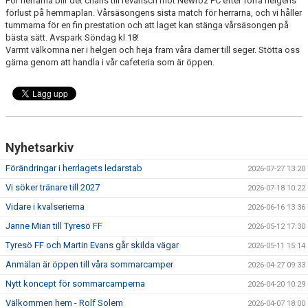
För herrarna blir det chans till revansch mot Newroz FC efter förra helgens
förlust på hemmaplan. Vårsäsongens sista match för herrarna, och vi håller
tummarna för en fin prestation och att laget kan stänga vårsäsongen på
bästa sätt. Avspark Söndag kl 18!
Varmt välkomna ner i helgen och heja fram våra damer till seger. Stötta oss
gärna genom att handla i vår cafeteria som är öppen.
Nyhetsarkiv
Förändringar i herrlagets ledarstab
2026-07-27 13:20
Vi söker tränare till 2027
2026-07-18 10:22
Vidare i kvalserierna
2026-06-16 13:36
Janne Mian till Tyresö FF
2026-05-12 17:30
Tyresö FF och Martin Evans går skilda vägar
2026-05-11 15:14
Anmälan är öppen till våra sommarcamper
2026-04-27 09:33
Nytt koncept för sommarcamperna
2026-04-20 10:29
Välkommen hem - Rolf Solem
2026-04-07 18:00