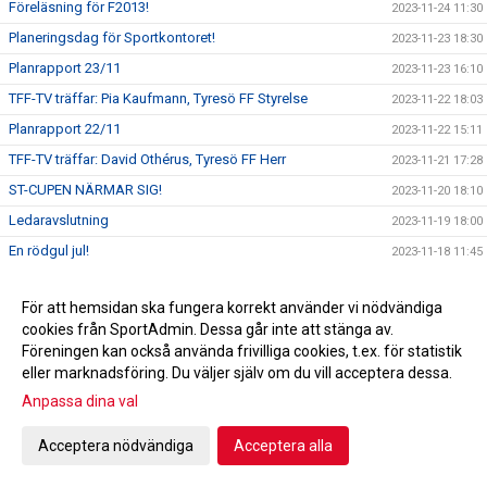
Föreläsning för F2013!
2023-11-24 11:30
Planeringsdag för Sportkontoret!
2023-11-23 18:30
Planrapport 23/11
2023-11-23 16:10
TFF-TV träffar: Pia Kaufmann, Tyresö FF Styrelse
2023-11-22 18:03
Planrapport 22/11
2023-11-22 15:11
TFF-TV träffar: David Othérus, Tyresö FF Herr
2023-11-21 17:28
ST-CUPEN NÄRMAR SIG!
2023-11-20 18:10
Ledaravslutning
2023-11-19 18:00
En rödgul jul!
2023-11-18 11:45
TACK!
2023-11-17 13:22
För att hemsidan ska fungera korrekt använder vi nödvändiga
Dragning Andelslotteriet
2023-11-15 13:30
cookies från SportAdmin. Dessa går inte att stänga av.
TFF-TV träffar: Emilia Åberg & Tuva Swanberg, Tyresö FF
Föreningen kan också använda frivilliga cookies, t.ex. för statistik
2023-11-14 11:12
F14
eller marknadsföring. Du väljer själv om du vill acceptera dessa.
Emilia Ågren och Tuva Swanberg till distriktslagssamlingen!
2023-11-14 10:48
Anpassa dina val
TFF-TV träffar: Alice Bengtzon Scheele
2023-11-11 18:55
Acceptera nödvändiga
Acceptera alla
Tyresö Centrum ny Huvudpartner!
2023-11-10 16:00
TFF-TV träffar: Emil Pagrot, Tyresö FF Dam
2023-11-09 18:13