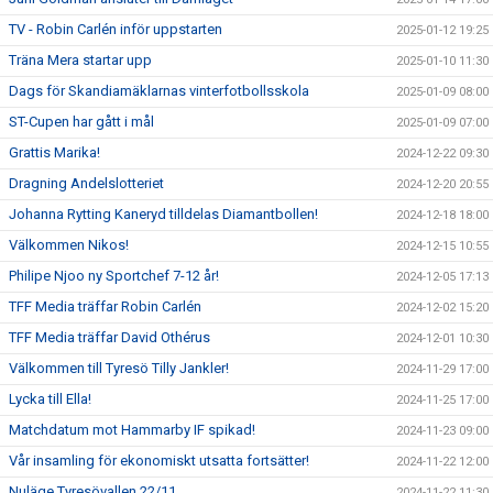
TV - Robin Carlén inför uppstarten
2025-01-12 19:25
Träna Mera startar upp
2025-01-10 11:30
Dags för Skandiamäklarnas vinterfotbollsskola
2025-01-09 08:00
ST-Cupen har gått i mål
2025-01-09 07:00
Grattis Marika!
2024-12-22 09:30
Dragning Andelslotteriet
2024-12-20 20:55
Johanna Rytting Kaneryd tilldelas Diamantbollen!
2024-12-18 18:00
Välkommen Nikos!
2024-12-15 10:55
Philipe Njoo ny Sportchef 7-12 år!
2024-12-05 17:13
TFF Media träffar Robin Carlén
2024-12-02 15:20
TFF Media träffar David Othérus
2024-12-01 10:30
Välkommen till Tyresö Tilly Jankler!
2024-11-29 17:00
Lycka till Ella!
2024-11-25 17:00
Matchdatum mot Hammarby IF spikad!
2024-11-23 09:00
Vår insamling för ekonomiskt utsatta fortsätter!
2024-11-22 12:00
Nuläge Tyresövallen 22/11
2024-11-22 11:30