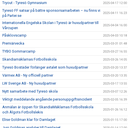
Tryout - Tyresö Gymnasium
2025-04-17 12:00
Tyresö FF satsar på bättre sponsorsamarbeten – nu finns vi
2025-04-11 16:23
på Parter.se
Internationella Engelska Skolan i Tyresö är huvudpartner till
2025-04-04 16:00
Vårcupen
Påsklovscamp
2025-04-03 10:18
Premiärvecka
2025-03-31 01:48
TYBO Sommarcamp
2025-03-27 16:55
Skandiamäklarnas Fotbollsskola
2025-03-26 14:05
Tyresö Bostäder förlänger avtalet som huvudpartner
2025-03-20 13:37
Värmex AB - Ny officiell partner
2025-03-20 13:35
LW Sverige AB - Ny huvudpartner
2025-03-17 13:55
Nytt samarbete med Tyresö skola
2025-03-07 12:26
Viktigt meddelande angående personuppgiftsincident
2025-02-05 16:39
Anmälan är öppen för SkandiaMäklarnas Fotbollsskola
2025-01-26 16:12
och Älgots Fotbollslekis
Elise Goldman klar för Damlaget
2025-01-15 17:00
Juni Goldman ansluter till Damlaget
2025-01-14 17:00