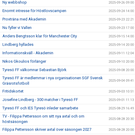
Ny webbshop
2025-09-26 09:00
Enormt intresse för Höstlovscampen
2025-09-24 14:00
Provträna med Akademin
2025-09-23 22:21
Nu fyller vi Vallen
2025-09-23 17:00
Anders Bengtsson klar för Manchester City
2025-09-15 14:00
Lindberg hyllades
2025-09-14 20:00
Informationskväll - Akademin
2025-09-11 12:04
Nikos Gkoulios förlänger
2025-09-10 20:00
Tyresö FF välkomnar Sebastian Björk
2025-09-08 20:00
Tyresö FF är medlemmar i nya organisationen SGF Svensk
2025-09-04 09:41
Gräsrotsfotboll
Fritidskortet
2025-09-03 10:51
Josefine Lindberg - 300 matcher i Tyresö FF
2025-09-01 11:13
Tyresö FF och IES Tyresö inleder samarbete
2025-08-29 16:49
TV - Filippa Pettersson om sitt nya avtal och om
2025-08-28 20:30
höstsäsongen
Filippa Pettersson skriver avtal över säsongen 2027
2025-08-28 20:00