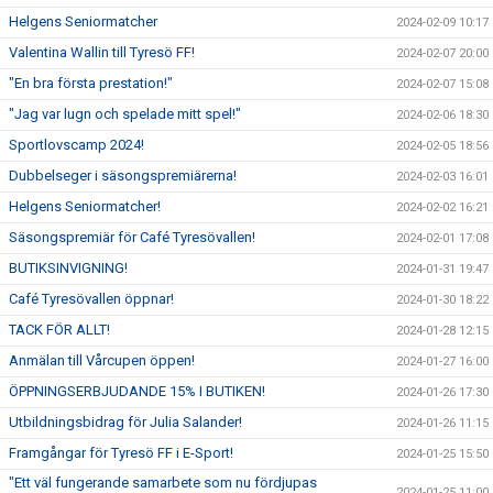
Helgens Seniormatcher
2024-02-09 10:17
Valentina Wallin till Tyresö FF!
2024-02-07 20:00
"En bra första prestation!"
2024-02-07 15:08
"Jag var lugn och spelade mitt spel!"
2024-02-06 18:30
Sportlovscamp 2024!
2024-02-05 18:56
Dubbelseger i säsongspremiärerna!
2024-02-03 16:01
Helgens Seniormatcher!
2024-02-02 16:21
Säsongspremiär för Café Tyresövallen!
2024-02-01 17:08
BUTIKSINVIGNING!
2024-01-31 19:47
Café Tyresövallen öppnar!
2024-01-30 18:22
TACK FÖR ALLT!
2024-01-28 12:15
Anmälan till Vårcupen öppen!
2024-01-27 16:00
ÖPPNINGSERBJUDANDE 15% I BUTIKEN!
2024-01-26 17:30
Utbildningsbidrag för Julia Salander!
2024-01-26 11:15
Framgångar för Tyresö FF i E-Sport!
2024-01-25 15:50
"Ett väl fungerande samarbete som nu fördjupas
2024-01-25 11:00