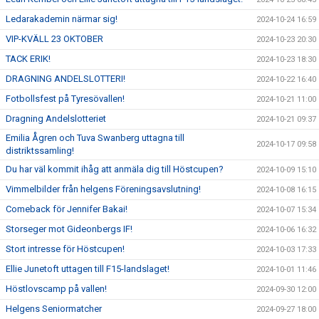
Ledarakademin närmar sig!
2024-10-24 16:59
VIP-KVÄLL 23 OKTOBER
2024-10-23 20:30
TACK ERIK!
2024-10-23 18:30
DRAGNING ANDELSLOTTERI!
2024-10-22 16:40
Fotbollsfest på Tyresövallen!
2024-10-21 11:00
Dragning Andelslotteriet
2024-10-21 09:37
Emilia Ågren och Tuva Swanberg uttagna till
2024-10-17 09:58
distriktssamling!
Du har väl kommit ihåg att anmäla dig till Höstcupen?
2024-10-09 15:10
Vimmelbilder från helgens Föreningsavslutning!
2024-10-08 16:15
Comeback för Jennifer Bakai!
2024-10-07 15:34
Storseger mot Gideonbergs IF!
2024-10-06 16:32
Stort intresse för Höstcupen!
2024-10-03 17:33
Ellie Junetoft uttagen till F15-landslaget!
2024-10-01 11:46
Höstlovscamp på vallen!
2024-09-30 12:00
Helgens Seniormatcher
2024-09-27 18:00