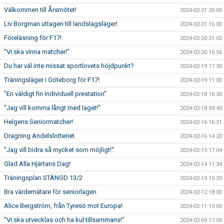
Välkommen till Årsmötet!
2024-02-21 20:00
Liv Borgman uttagen till landslagsläger!
2024-02-21 16:00
Föreläsning för F17!
2024-02-20 21:02
"Vi ska vinna matcher!"
2024-02-20 16:56
Du har väl inte missat sportlovets höjdpunkt?
2024-02-19 17:30
Träningsläger i Göteborg för F17!
2024-02-19 11:00
"En väldigt fin individuell prestation"
2024-02-18 16:30
"Jag vill komma långt med laget!"
2024-02-18 09:40
Helgens Seniormatcher!
2024-02-16 16:31
Dragning Andelslotteriet
2024-02-16 14:20
"Jag vill bidra så mycket som möjligt!"
2024-02-15 17:04
Glad Alla Hjärtans Dag!
2024-02-14 11:34
Träningsplan STÄNGD 13/2
2024-02-13 15:20
Bra värdemätare för seniorlagen
2024-02-12 18:00
Alice Bergström, från Tyresö mot Europa!
2024-02-11 10:00
"Vi ska utvecklas och ha kul tillsammans!"
2024-02-09 17:00