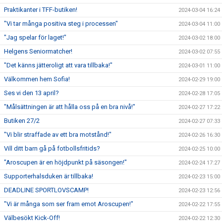
Praktikanter i TFF-butiken!
2024-03-04 16:24
"Vi tar många positiva steg i processen"
2024-03-04 11:00
"Jag spelar för laget!"
2024-03-02 18:00
Helgens Seniormatcher!
2024-03-02 07:55
"Det känns jätteroligt att vara tillbaka!"
2024-03-01 11:00
Välkommen hem Sofia!
2024-02-29 19:00
Ses vi den 13 april?
2024-02-28 17:05
"Målsättningen är att hålla oss på en bra nivå!"
2024-02-27 17:22
Butiken 27/2
2024-02-27 07:33
"Vi blir straffade av ett bra motstånd!"
2024-02-26 16:30
Vill ditt barn gå på fotbollsfritids?
2024-02-25 10:00
"Aroscupen är en höjdpunkt på säsongen!"
2024-02-24 17:27
Supporterhalsduken är tillbaka!
2024-02-23 15:00
DEADLINE SPORTLOVSCAMP!
2024-02-23 12:56
"Vi är många som ser fram emot Aroscupen!"
2024-02-22 17:55
Välbesökt Kick-Off!
2024-02-22 12:30