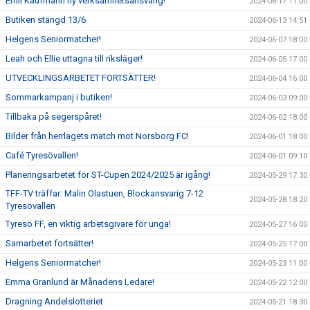
Emil Kaufmann ny verksamhetsansvarig!
2024-06-17 11:00
Butiken stängd 13/6
2024-06-13 14:51
Helgens Seniormatcher!
2024-06-07 18:00
Leah och Ellie uttagna till riksläger!
2024-06-05 17:00
UTVECKLINGSARBETET FORTSÄTTER!
2024-06-04 16:00
Sommarkampanj i butiken!
2024-06-03 09:00
Tillbaka på segerspåret!
2024-06-02 18:00
Bilder från herrlagets match mot Norsborg FC!
2024-06-01 18:00
Café Tyresövallen!
2024-06-01 09:10
Planeringsarbetet för ST-Cupen 2024/2025 är igång!
2024-05-29 17:30
TFF-TV träffar: Malin Olastuen, Blockansvarig 7-12
2024-05-28 18:20
Tyresövallen
Tyresö FF, en viktig arbetsgivare för unga!
2024-05-27 16:00
Samarbetet fortsätter!
2024-05-25 17:00
Helgens Seniormatcher!
2024-05-23 11:00
Emma Granlund är Månadens Ledare!
2024-05-22 12:00
Dragning Andelslotteriet
2024-05-21 18:30