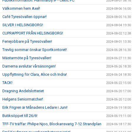
Publikinformation: Hammarby IF - Celtic FC
2024-08-07 08:16
Välkommen hem Axel!
2024-08-06 16:00
Café Tyresövallen öppnar!
2024-08-05 16:30
SILVER I HELSINGBORG!
2024-08-04 19:30
CUPRAPPORT FRÅN HELSINGBORG!
2024-08-02 12:38
Feriejobbare på Tyresövallen!
2024-08-01 13:30
Trevlig sommar önskar Sportkontoret!
2024-06-28 16:30
Mästarmöte på Tyresövallen!
2024-06-27 11:30
Damerna avslutar vårsäsongen!
2024-06-26 18:30
Uppflyttning för Clara, Alice och Indra!
2024-06-24 18:30
TACK!
2024-06-22 15:00
Dragning Andelslotteriet
2024-06-20 17:00
Helgens Seniormatcher!
2024-06-20 12:00
Erik Frigren är Månadens Ledare i Juni!
2024-06-19 18:00
Butiksöppet till 26/6!
2024-06-19 11:00
TFF-TV träffar: Philipe Njoo, Blockansvarig 7-12 Strandplan
2024-06-18 17:30