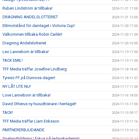
Ruben Lindström är tillbaka!
2024-11-21 17:00
DRAGNING ANDELSLOTTERIET
2024-11-21 12:00
Elitmotstånd för damlaget i Victoria Cup!
2024-11-20 17:00
Välkommen tillbaka Robin Carlén!
2024-11-20 11:00
Dragning Andelslotteriet
2024-11-20 10:00
Leo Lanneborn är tillbaka!
2024-11-19 17:00
TACK EMIL!
2024-11-19 11:00
TFF Media träffar Josefine Lindberg
2024-11-18 18:45
Tyresö FF på Dunross-dagen!
2024-11-18 11:07
NY LÅT UTE NU!
2024-11-17 11:00
Love Lanneborn är tillbaka!
2024-11-16 18:00
David Otherus ny huvudtränare i herrlaget!
2024-11-15 17:00
TACK!
2024-11-15 09:17
TFF Media träffar Liam Eriksson
2024-11-13 17:16
PARTNERERBJUDANDE
2024-11-13 10:12
Spelarutbildning i fokus på ledarakademin!
2024-11-12 21:12