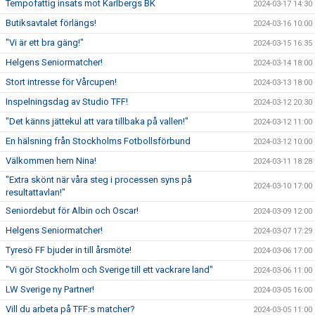
Tempofattig insats mot Karlbergs BK
2024-03-17 14:30
Butiksavtalet förlängs!
2024-03-16 10:00
"Vi är ett bra gäng!"
2024-03-15 16:35
Helgens Seniormatcher!
2024-03-14 18:00
Stort intresse för Vårcupen!
2024-03-13 18:00
Inspelningsdag av Studio TFF!
2024-03-12 20:30
"Det känns jättekul att vara tillbaka på vallen!"
2024-03-12 11:00
En hälsning från Stockholms Fotbollsförbund
2024-03-12 10:00
Välkommen hem Nina!
2024-03-11 18:28
"Extra skönt när våra steg i processen syns på
2024-03-10 17:00
resultattavlan!"
Seniordebut för Albin och Oscar!
2024-03-09 12:00
Helgens Seniormatcher!
2024-03-07 17:29
Tyresö FF bjuder in till årsmöte!
2024-03-06 17:00
"Vi gör Stockholm och Sverige till ett vackrare land"
2024-03-06 11:00
LW Sverige ny Partner!
2024-03-05 16:00
Vill du arbeta på TFF:s matcher?
2024-03-05 11:00