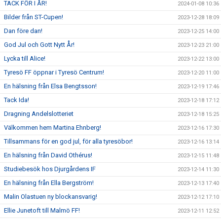
TACK FÖR I ÅR!
2024-01-08 10:36
Bilder från ST-Cupen!
2023-12-28 18:09
Dan före dan!
2023-12-25 14:00
God Jul och Gott Nytt År!
2023-12-23 21:00
Lycka till Alice!
2023-12-22 13:00
Tyresö FF öppnar i Tyresö Centrum!
2023-12-20 11:00
En hälsning från Elsa Bengtsson!
2023-12-19 17:46
Tack Ida!
2023-12-18 17:12
Dragning Andelslotteriet
2023-12-18 15:25
Välkommen hem Martina Ehnberg!
2023-12-16 17:30
Tillsammans för en god jul, för alla tyresöbor!
2023-12-16 13:14
En hälsning från David Othérus!
2023-12-15 11:48
Studiebesök hos Djurgårdens IF
2023-12-14 11:30
En hälsning från Ella Bergström!
2023-12-13 17:40
Malin Olastuen ny blockansvarig!
2023-12-12 17:10
Ellie Junetoft till Malmö FF!
2023-12-11 12:52