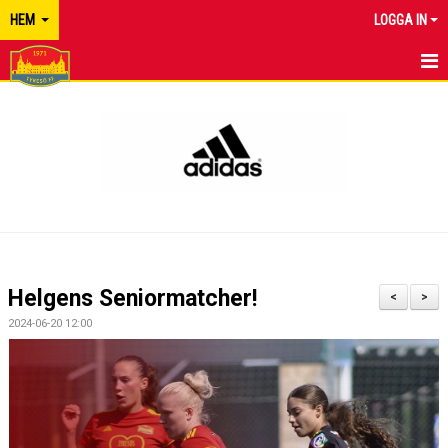
HEM
LOGGA IN
TYRESÖ FF
NYHETER
KALENDER
MATCHER
KONTAKT
Helgens Seniormatcher!
<
>
2024-06-20 12:00