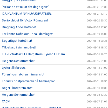
Oavgjort på Tyresövallen
2024-08-21 22:00
"Vi kände att nu är det dags igen!"
2024-08-21 21:30
ICA KVANTUM NY HUVUDPARTNER!
2024-08-21 17:10
Seniordebut för Victor Rönngren!
2024-08-20 20:30
Dragning Andelslotteriet
2024-08-20 17:00
Lär känna Sofia och Thea i damlaget!
2024-08-19 15:00
Segertåget fortsätter!
2024-08-18 20:33
Tillbaka på vinnarspåret!
2024-08-18 18:30
TFF-TV träffar: Ella Bergström, Tyresö FF Dam
2024-08-16 16:20
Helgens Seniormatcher
2024-08-15 21:00
Lycka till Marcus!
2024-08-13 21:00
Föreningsmatchen närmar sig!
2024-08-13 11:00
Förlust i höstpremiären på hemmaplan
2024-08-11 18:30
Seger i höstpremiären!
2024-08-10 18:30
Helgens Seniormatcher!
2024-08-08 17:30
TACK!
2024-08-07 21:04