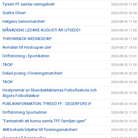
Tyresö FF samlar näringslivet!
2024-09-03 17:00
Grattis Oliver!
2024-09-02 20:30
Helgens Seniormatcher!
2024-08-30 11:00
MÅNADENS LEDARE AUGUSTI ÄR UTSEDD!
2024-08-29 17:00
THROWBACK WEDNESDAY!
2024-08-28 17:00
Anmälan till Höstcupen ute!
2024-08-27 18:00
Driftstörning i SportAdmin
2024-08-26 13:41
TACK!
2024-08-25 11:00
Delad poäng i Föreningsmatchen!
2024-08-24 20:30
TACK!
2024-08-24 18:30
Höstpremiär av SkandiaMäklarnas Fotbollsskola och
2024-08-24 10:30
Älgots Fotbollslekis!
PUBLIKINFORMATION: TYRESÖ FF - DEGERFORS IF
2024-08-23 18:30
Driftstörning Sportadmin
2024-08-23 17:05
"Fantastiskt att kunna samla TFF-familjen igen!"
2024-08-23 10:55
468 bokade biljetter till föreningsmatchen!
2024-08-22 20:30