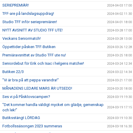
SERIEPREMIÄR!
2024-04-03 17:00
TFF-are på landslagsuppdrag!
2024-04-02 11:30
Studio TFF inför seriepremiären!
2024-04-01 18:00
NYTT AVSNITT AV STUDIO TFF UTE!
2024-03-28 17:00
Veckans Seniormatch!
2024-03-28 13:00
Öppettider påsken TFF-Butiken
2024-03-26 12:28
Premiäravsnittet av Studio TFF ute nu!
2024-03-25 18:00
Seniordebut för Erik och Isac i helgens matcher!
2024-03-24 12:34
Butiken 22/3
2024-03-22 14:34
"Vi är bra på att peppa varandra!"
2024-03-21 17:00
MÅNADENS LEDARE MARS ÄR UTSEDD!
2024-03-20 18:00
Ses vi på Påsklovscampen?
2024-03-19 19:30
"Det kommer handla väldigt mycket om glädje, gemenskap
2024-03-19 17:15
och lek!"
Butiksstängt LÖRDAG
2024-03-19 10:30
Fotbollssäsongen 2023 summeras
2024-03-18 16:30