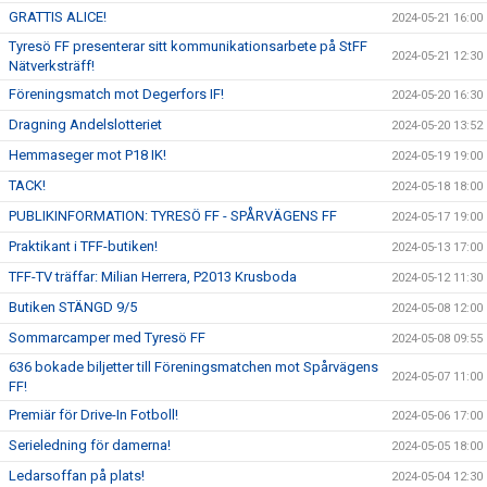
GRATTIS ALICE!
2024-05-21 16:00
Tyresö FF presenterar sitt kommunikationsarbete på StFF
2024-05-21 12:30
Nätverksträff!
Föreningsmatch mot Degerfors IF!
2024-05-20 16:30
Dragning Andelslotteriet
2024-05-20 13:52
Hemmaseger mot P18 IK!
2024-05-19 19:00
TACK!
2024-05-18 18:00
PUBLIKINFORMATION: TYRESÖ FF - SPÅRVÄGENS FF
2024-05-17 19:00
Praktikant i TFF-butiken!
2024-05-13 17:00
TFF-TV träffar: Milian Herrera, P2013 Krusboda
2024-05-12 11:30
Butiken STÄNGD 9/5
2024-05-08 12:00
Sommarcamper med Tyresö FF
2024-05-08 09:55
636 bokade biljetter till Föreningsmatchen mot Spårvägens
2024-05-07 11:00
FF!
Premiär för Drive-In Fotboll!
2024-05-06 17:00
Serieledning för damerna!
2024-05-05 18:00
Ledarsoffan på plats!
2024-05-04 12:30