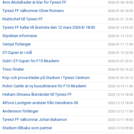
Anis Abdulkader är klar för Tyresö FF
2026-01-28 18:00
Tyresö FF välkomnar Oliver Romano
2026-01-26 18:00
Klubbchef till Tyresö FF
2026-01-21 15:45
Tyresö FF kallar till årsmöte den 12 mars 2026 kl 18:00
2026-01-14 09:29
Styrelsen informerar
2026-01-13 12:51
Cernjul förlänger
2026-01-11 11:00
ST-Cupen är i mål
2026-01-10 22:00
Guld i ST-Cupen för F15 Akademi
2026-01-07 23:31
Triss i finaler
2026-01-05 16:52
Köp och prova kläder på Stadium i Tyresö Centrum
2026-01-04 23:12
Robin Carlén är ny huvudtränare för F15 Akademi
2025-12-19 11:00
Hisham Shnawa återvänder till Tyresö FF
2025-12-15 18:00
Alfons Lundgren ansluter från Hanvikens SK
2025-12-13 18:00
Andersson förlänger
2025-12-12 17:00
Tyresö FF välkomnar Johan Bahamon
2025-12-11 18:00
Stadium tillbaka som partner
2025-12-10 09:00