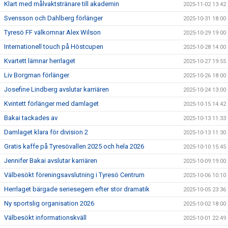
Klart med målvaktstränare till akademin
2025-11-02 13:42
Svensson och Dahlberg förlänger
2025-10-31 18:00
Tyresö FF välkomnar Alex Wilson
2025-10-29 19:00
Internationell touch på Höstcupen
2025-10-28 14:00
Kvartett lämnar herrlaget
2025-10-27 19:55
Liv Borgman förlänger
2025-10-26 18:00
Josefine Lindberg avslutar karriären
2025-10-24 13:00
Kvintett förlänger med damlaget
2025-10-15 14:42
Bakai tackades av
2025-10-13 11:33
Damlaget klara för division 2
2025-10-13 11:30
Gratis kaffe på Tyresövallen 2025 och hela 2026
2025-10-10 15:45
Jennifer Bakai avslutar karriären
2025-10-09 19:00
Välbesökt föreningsavslutning i Tyresö Centrum
2025-10-06 10:10
Herrlaget bärgade seriesegern efter stor dramatik
2025-10-05 23:36
Ny sportslig organisation 2026
2025-10-02 18:00
Välbesökt informationskväll
2025-10-01 22:49