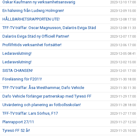
Oskar Kaufmann ny verksamhetsansvarig
2023-12-10 17:00
En hälsning från Ludwig Holmgren!
2023-12-09 15:00
HÅLLBARHETSRAPPORTEN UTE!
2023-12-08 17:50
TFF-TV träffar: Oscar Magnusson, Dalarös Eviga Städ
2023-12-08 11:33
Dalarös Eviga Städ ny Officiell Partner!
2023-12-07 17:00
Profilfritids verksamhet fortsätter!
2023-12-06 17:00
Ledaravslutning!
2023-12-05 08:41
Ledaravslutning!
2023-12-02 15:00
SISTA CHANSEN!
2023-12-01 17:00
Föreläsning för F2011!
2023-11-30 18:00
TFF-TV träffar: Åsa Westhammar, Dafo Vehicle
2023-11-30 11:30
Dafo Vehicle förlänger partnerskap med Tyresö FF
2023-11-29 17:00
Utvärdering och planering av fotbollsskolan!
2023-11-28 18:00
TFF-TV träffar: Lars Sörhus, F17
2023-11-27 17:00
Planrapport 27/11
2023-11-27 12:50
Tyresö FF 52 år!
2023-11-25 10:00