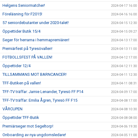
Helgens Seniormatcher!
2024-04-17 16:00
Föreläsning för F2015!
2024-04-16 16:00
57 seniordebutanter under 2020-talet!
2024-04-15 12:30
Öppettider Butik 15/4
2024-04-15 09:27
Seger för herrarna i hemmapremiären!
2024-04-13 17:00
Premiärfest på Tyresövallen!
2024-04-13 11:00
FOTBOLLSFEST PÅ VALLEN!
2024-04-12 17:00
Öppettider 12/4
2024-04-12 11:30
TILLSAMMANS MOT BARNCANCER!
2024-04-11 12:30
TFF-Butiken på vallen!
2024-04-11 08:31
TFF-TV träffar: Jamie Lenander, Tyresö FF P14
2024-04-09 17:00
TFF-TV träffar: Emilia Ågren, Tyresö FF F15
2024-04-08 17:00
VÅRCUPEN
2024-04-08 10:30
Öppettider TFF-Butik
2024-04-08 08:00
Premiärseger mot Segeltorp!
2024-04-06 19:30
Onboarding av nya ungdomsledare!
2024-04-05 11:00