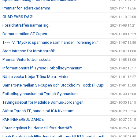
Premiär för ledarakademin!
2024-11-11 19:56
GLAD FARS DAG!
2024-11-10 09:00
Föräldraträffen närmar sig!
2024-11-08 14:21
Domaranmälan ST-Cupen
2024-11-08 13:29
TFF-TV: "Mycket spännande som händer i föreningen!"
2024-11-07 16:50
Stort intresse för Idrottsprofil!
2024-11-07 11:00
Premiär Vinterfotbollsskolan
2024-11-05 11:00
Informationsträff, Tyresö Fotbollsgymnasium
2024-11-02 13:17
Nästa vecka börjar Träna Mera - vinter
2024-11-01 16:27
Samarbete mellan ST-Cupen och Stockholm Football Cup!
2024-11-01 10:00
Fotbollsgymnasium på Tyresö Gymnasium!
2024-10-30 18:00
Tävlingsdebut för Mathilde Sörhus-Jordanger!
2024-10-30 13:15
Stötta Tyresö FF, handla på ICA Kvantum!
2024-10-29 08:24
PARTNERERBJUDANDE
2024-10-27 09:15
Föreningslivet bjuder in till föräldraträff!
2024-10-25 15:54
Leah Kembel och Ellie Junetoft uttagna till F15-landslaget!
2024-10-25 08:45