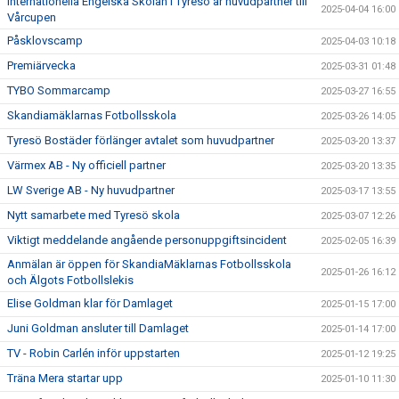
Internationella Engelska Skolan i Tyresö är huvudpartner till
2025-04-04 16:00
Vårcupen
Påsklovscamp
2025-04-03 10:18
Premiärvecka
2025-03-31 01:48
TYBO Sommarcamp
2025-03-27 16:55
Skandiamäklarnas Fotbollsskola
2025-03-26 14:05
Tyresö Bostäder förlänger avtalet som huvudpartner
2025-03-20 13:37
Värmex AB - Ny officiell partner
2025-03-20 13:35
LW Sverige AB - Ny huvudpartner
2025-03-17 13:55
Nytt samarbete med Tyresö skola
2025-03-07 12:26
Viktigt meddelande angående personuppgiftsincident
2025-02-05 16:39
Anmälan är öppen för SkandiaMäklarnas Fotbollsskola
2025-01-26 16:12
och Älgots Fotbollslekis
Elise Goldman klar för Damlaget
2025-01-15 17:00
Juni Goldman ansluter till Damlaget
2025-01-14 17:00
TV - Robin Carlén inför uppstarten
2025-01-12 19:25
Träna Mera startar upp
2025-01-10 11:30