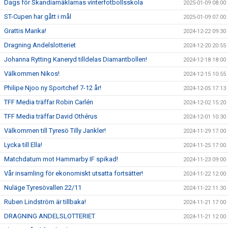
Dags för Skandiamäklarnas vinterfotbollsskola
2025-01-09 08:00
ST-Cupen har gått i mål
2025-01-09 07:00
Grattis Marika!
2024-12-22 09:30
Dragning Andelslotteriet
2024-12-20 20:55
Johanna Rytting Kaneryd tilldelas Diamantbollen!
2024-12-18 18:00
Välkommen Nikos!
2024-12-15 10:55
Philipe Njoo ny Sportchef 7-12 år!
2024-12-05 17:13
TFF Media träffar Robin Carlén
2024-12-02 15:20
TFF Media träffar David Othérus
2024-12-01 10:30
Välkommen till Tyresö Tilly Jankler!
2024-11-29 17:00
Lycka till Ella!
2024-11-25 17:00
Matchdatum mot Hammarby IF spikad!
2024-11-23 09:00
Vår insamling för ekonomiskt utsatta fortsätter!
2024-11-22 12:00
Nuläge Tyresövallen 22/11
2024-11-22 11:30
Ruben Lindström är tillbaka!
2024-11-21 17:00
DRAGNING ANDELSLOTTERIET
2024-11-21 12:00