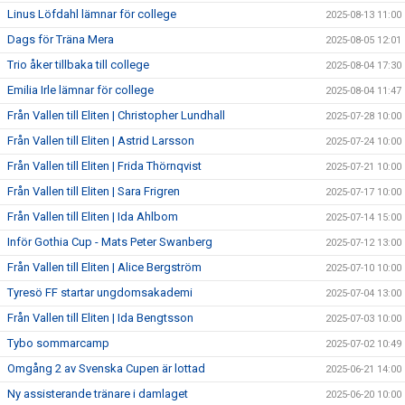
Linus Löfdahl lämnar för college
2025-08-13 11:00
Dags för Träna Mera
2025-08-05 12:01
Trio åker tillbaka till college
2025-08-04 17:30
Emilia Irle lämnar för college
2025-08-04 11:47
Från Vallen till Eliten | Christopher Lundhall
2025-07-28 10:00
Från Vallen till Eliten | Astrid Larsson
2025-07-24 10:00
Från Vallen till Eliten | Frida Thörnqvist
2025-07-21 10:00
Från Vallen till Eliten | Sara Frigren
2025-07-17 10:00
Från Vallen till Eliten | Ida Ahlbom
2025-07-14 15:00
Inför Gothia Cup - Mats Peter Swanberg
2025-07-12 13:00
Från Vallen till Eliten | Alice Bergström
2025-07-10 10:00
Tyresö FF startar ungdomsakademi
2025-07-04 13:00
Från Vallen till Eliten | Ida Bengtsson
2025-07-03 10:00
Tybo sommarcamp
2025-07-02 10:49
Omgång 2 av Svenska Cupen är lottad
2025-06-21 14:00
Ny assisterande tränare i damlaget
2025-06-20 10:00