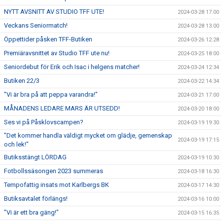
NYTT AVSNITT AV STUDIO TFF UTE!
2024-03-28 17:00
Veckans Seniormatch!
2024-03-28 13:00
Öppettider påsken TFF-Butiken
2024-03-26 12:28
Premiäravsnittet av Studio TFF ute nu!
2024-03-25 18:00
Seniordebut för Erik och Isac i helgens matcher!
2024-03-24 12:34
Butiken 22/3
2024-03-22 14:34
"Vi är bra på att peppa varandra!"
2024-03-21 17:00
MÅNADENS LEDARE MARS ÄR UTSEDD!
2024-03-20 18:00
Ses vi på Påsklovscampen?
2024-03-19 19:30
"Det kommer handla väldigt mycket om glädje, gemenskap
2024-03-19 17:15
och lek!"
Butiksstängt LÖRDAG
2024-03-19 10:30
Fotbollssäsongen 2023 summeras
2024-03-18 16:30
Tempofattig insats mot Karlbergs BK
2024-03-17 14:30
Butiksavtalet förlängs!
2024-03-16 10:00
"Vi är ett bra gäng!"
2024-03-15 16:35