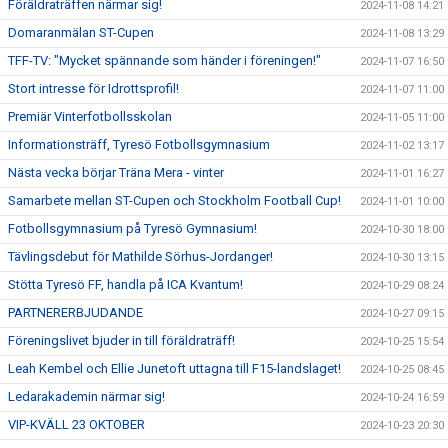
Föräldraträffen närmar sig!
2024-11-08 14:21
Domaranmälan ST-Cupen
2024-11-08 13:29
TFF-TV: "Mycket spännande som händer i föreningen!"
2024-11-07 16:50
Stort intresse för Idrottsprofil!
2024-11-07 11:00
Premiär Vinterfotbollsskolan
2024-11-05 11:00
Informationsträff, Tyresö Fotbollsgymnasium
2024-11-02 13:17
Nästa vecka börjar Träna Mera - vinter
2024-11-01 16:27
Samarbete mellan ST-Cupen och Stockholm Football Cup!
2024-11-01 10:00
Fotbollsgymnasium på Tyresö Gymnasium!
2024-10-30 18:00
Tävlingsdebut för Mathilde Sörhus-Jordanger!
2024-10-30 13:15
Stötta Tyresö FF, handla på ICA Kvantum!
2024-10-29 08:24
PARTNERERBJUDANDE
2024-10-27 09:15
Föreningslivet bjuder in till föräldraträff!
2024-10-25 15:54
Leah Kembel och Ellie Junetoft uttagna till F15-landslaget!
2024-10-25 08:45
Ledarakademin närmar sig!
2024-10-24 16:59
VIP-KVÄLL 23 OKTOBER
2024-10-23 20:30