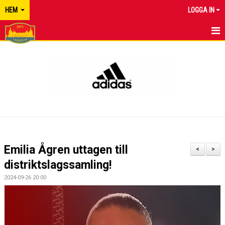
HEM
LOGGA IN
TYRESÖ FF
NYHETER
KALENDER
MATCHER
KONTAKT
Emilia Ågren uttagen till
<
>
distriktslagssamling!
2024-09-26 20:00