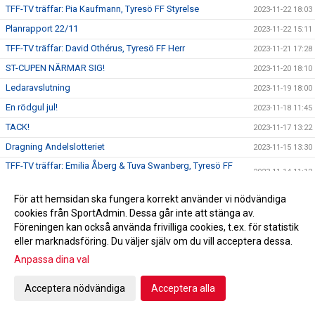
TFF-TV träffar: Pia Kaufmann, Tyresö FF Styrelse
2023-11-22 18:03
Planrapport 22/11
2023-11-22 15:11
TFF-TV träffar: David Othérus, Tyresö FF Herr
2023-11-21 17:28
ST-CUPEN NÄRMAR SIG!
2023-11-20 18:10
Ledaravslutning
2023-11-19 18:00
En rödgul jul!
2023-11-18 11:45
TACK!
2023-11-17 13:22
Dragning Andelslotteriet
2023-11-15 13:30
TFF-TV träffar: Emilia Åberg & Tuva Swanberg, Tyresö FF
2023-11-14 11:12
F14
Emilia Ågren och Tuva Swanberg till distriktslagssamlingen!
2023-11-14 10:48
För att hemsidan ska fungera korrekt använder vi nödvändiga
cookies från SportAdmin. Dessa går inte att stänga av.
TFF-TV träffar: Alice Bengtzon Scheele
2023-11-11 18:55
Föreningen kan också använda frivilliga cookies, t.ex. för statistik
Tyresö Centrum ny Huvudpartner!
2023-11-10 16:00
eller marknadsföring. Du väljer själv om du vill acceptera dessa.
TFF-TV träffar: Emil Pagrot, Tyresö FF Dam
2023-11-09 18:13
Anpassa dina val
Alice Bengtzon Scheele till Tyresö FF Dam!
2023-11-08 19:00
Acceptera nödvändiga
Acceptera alla
TFF-TV träffar: Adam Bergström, Tyresö FF P18
2023-11-08 11:00
Adam Bergström ny huvudtränare i P18!