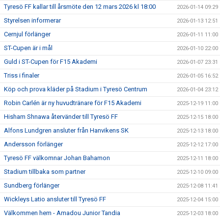
Tyresö FF kallar till årsmöte den 12 mars 2026 kl 18:00
2026-01-14 09:29
Styrelsen informerar
2026-01-13 12:51
Cernjul förlänger
2026-01-11 11:00
ST-Cupen är i mål
2026-01-10 22:00
Guld i ST-Cupen för F15 Akademi
2026-01-07 23:31
Triss i finaler
2026-01-05 16:52
Köp och prova kläder på Stadium i Tyresö Centrum
2026-01-04 23:12
Robin Carlén är ny huvudtränare för F15 Akademi
2025-12-19 11:00
Hisham Shnawa återvänder till Tyresö FF
2025-12-15 18:00
Alfons Lundgren ansluter från Hanvikens SK
2025-12-13 18:00
Andersson förlänger
2025-12-12 17:00
Tyresö FF välkomnar Johan Bahamon
2025-12-11 18:00
Stadium tillbaka som partner
2025-12-10 09:00
Sundberg förlänger
2025-12-08 11:41
Wickleys Latio ansluter till Tyresö FF
2025-12-04 15:00
Välkommen hem - Amadou Junior Tandia
2025-12-03 18:00