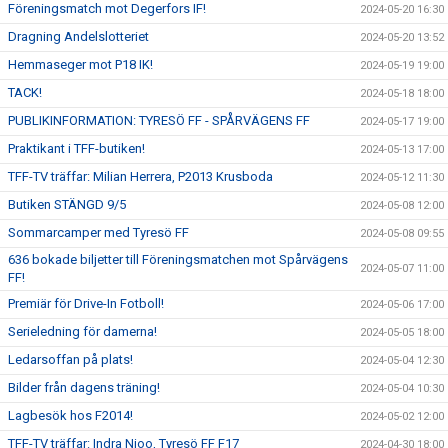
Föreningsmatch mot Degerfors IF!
2024-05-20 16:30
Dragning Andelslotteriet
2024-05-20 13:52
Hemmaseger mot P18 IK!
2024-05-19 19:00
TACK!
2024-05-18 18:00
PUBLIKINFORMATION: TYRESÖ FF - SPÅRVÄGENS FF
2024-05-17 19:00
Praktikant i TFF-butiken!
2024-05-13 17:00
TFF-TV träffar: Milian Herrera, P2013 Krusboda
2024-05-12 11:30
Butiken STÄNGD 9/5
2024-05-08 12:00
Sommarcamper med Tyresö FF
2024-05-08 09:55
636 bokade biljetter till Föreningsmatchen mot Spårvägens
2024-05-07 11:00
FF!
Premiär för Drive-In Fotboll!
2024-05-06 17:00
Serieledning för damerna!
2024-05-05 18:00
Ledarsoffan på plats!
2024-05-04 12:30
Bilder från dagens träning!
2024-05-04 10:30
Lagbesök hos F2014!
2024-05-02 12:00
TFF-TV träffar: Indra Njoo, Tyresö FF F17
2024-04-30 18:00