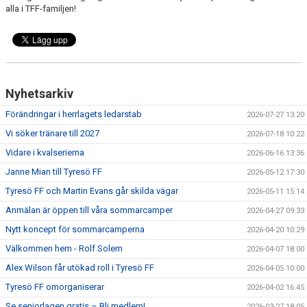
alla i TFF-familjen!
Nyhetsarkiv
Förändringar i herrlagets ledarstab
2026-07-27 13:20
Vi söker tränare till 2027
2026-07-18 10:22
Vidare i kvalserierna
2026-06-16 13:36
Janne Mian till Tyresö FF
2026-05-12 17:30
Tyresö FF och Martin Evans går skilda vägar
2026-05-11 15:14
Anmälan är öppen till våra sommarcamper
2026-04-27 09:33
Nytt koncept för sommarcamperna
2026-04-20 10:29
Välkommen hem - Rolf Solem
2026-04-07 18:00
Alex Wilson får utökad roll i Tyresö FF
2026-04-05 10:00
Tyresö FF omorganiserar
2026-04-02 16:45
Se seniorlagen gratis – Bli medlem!
2026-03-27 18:05