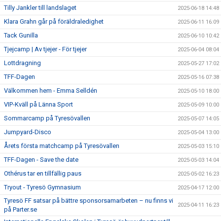
Tilly Jankler till landslaget
2025-06-18 14:48
Klara Grahn går på föräldraledighet
2025-06-11 16:09
Tack Gunilla
2025-06-10 10:42
Tjejcamp | Av tjejer - För tjejer
2025-06-04 08:04
Lottdragning
2025-05-27 17:02
TFF-Dagen
2025-05-16 07:38
Välkommen hem - Emma Selldén
2025-05-10 18:00
VIP-Kväll på Länna Sport
2025-05-09 10:00
Sommarcamp på Tyresövallen
2025-05-07 14:05
Jumpyard-Disco
2025-05-04 13:00
Årets första matchcamp på Tyresövallen
2025-05-03 15:10
TFF-Dagen - Save the date
2025-05-03 14:04
Othérus tar en tillfällig paus
2025-05-02 16:23
Tryout - Tyresö Gymnasium
2025-04-17 12:00
Tyresö FF satsar på bättre sponsorsamarbeten – nu finns vi
2025-04-11 16:23
på Parter.se