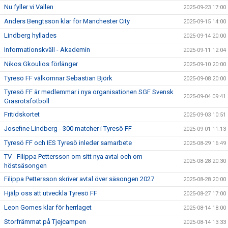
Nu fyller vi Vallen
2025-09-23 17:00
Anders Bengtsson klar för Manchester City
2025-09-15 14:00
Lindberg hyllades
2025-09-14 20:00
Informationskväll - Akademin
2025-09-11 12:04
Nikos Gkoulios förlänger
2025-09-10 20:00
Tyresö FF välkomnar Sebastian Björk
2025-09-08 20:00
Tyresö FF är medlemmar i nya organisationen SGF Svensk
2025-09-04 09:41
Gräsrotsfotboll
Fritidskortet
2025-09-03 10:51
Josefine Lindberg - 300 matcher i Tyresö FF
2025-09-01 11:13
Tyresö FF och IES Tyresö inleder samarbete
2025-08-29 16:49
TV - Filippa Pettersson om sitt nya avtal och om
2025-08-28 20:30
höstsäsongen
Filippa Pettersson skriver avtal över säsongen 2027
2025-08-28 20:00
Hjälp oss att utveckla Tyresö FF
2025-08-27 17:00
Leon Gomes klar för herrlaget
2025-08-14 18:00
Storfrämmat på Tjejcampen
2025-08-14 13:33