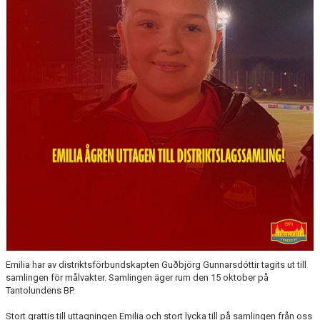
Emilia har av distriktsförbundskapten Guðbjörg Gunnarsdóttir tagits ut till
samlingen för målvakter. Samlingen äger rum den 15 oktober på
Tantolundens BP.
Stort grattis till uttagningen Emilia och stort lycka till på samlingen från oss