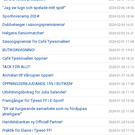
"Jag var lugn och spelade mitt spel!"
2024-02-06 18:30
Sportlovscamp 2024!
2024-02-05 18:56
Dubbelseger i säsongspremiärerna!
2024-02-03 16:01
Helgens Seniormatcher!
2024-02-02 16:21
Säsongspremiär för Café Tyresövallen!
2024-02-01 17:08
BUTIKSINVIGNING!
2024-01-31 19:47
Café Tyresövallen öppnar!
2024-01-30 18:22
TACK FÖR ALLT!
2024-01-28 12:15
Anmälan till Vårcupen öppen!
2024-01-27 16:00
ÖPPNINGSERBJUDANDE 15% I BUTIKEN!
2024-01-26 17:30
Utbildningsbidrag för Julia Salander!
2024-01-26 11:15
Framgångar för Tyresö FF i E-Sport!
2024-01-25 15:50
"Ett väl fungerande samarbete som nu fördjupas
2024-01-25 11:00
ytterligare!"
Handelsbanken ny Officiell Partner!
2024-01-24 16:04
Praktik för Elaine i Tyresö FF!
2024-01-23 17:10