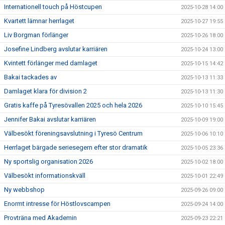
Internationell touch på Höstcupen
2025-10-28 14:00
Kvartett lämnar herrlaget
2025-10-27 19:55
Liv Borgman förlänger
2025-10-26 18:00
Josefine Lindberg avslutar karriären
2025-10-24 13:00
Kvintett förlänger med damlaget
2025-10-15 14:42
Bakai tackades av
2025-10-13 11:33
Damlaget klara för division 2
2025-10-13 11:30
Gratis kaffe på Tyresövallen 2025 och hela 2026
2025-10-10 15:45
Jennifer Bakai avslutar karriären
2025-10-09 19:00
Välbesökt föreningsavslutning i Tyresö Centrum
2025-10-06 10:10
Herrlaget bärgade seriesegern efter stor dramatik
2025-10-05 23:36
Ny sportslig organisation 2026
2025-10-02 18:00
Välbesökt informationskväll
2025-10-01 22:49
Ny webbshop
2025-09-26 09:00
Enormt intresse för Höstlovscampen
2025-09-24 14:00
Provträna med Akademin
2025-09-23 22:21