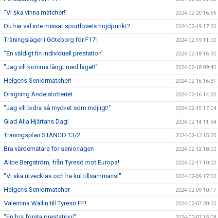
"Vi ska vinna matcher!"
2024-02-20 16:56
Du har väl inte missat sportlovets höjdpunkt?
2024-02-19 17:30
Träningsläger i Göteborg för F17!
2024-02-19 11:00
"En väldigt fin individuell prestation"
2024-02-18 16:30
"Jag vill komma långt med laget!"
2024-02-18 09:40
Helgens Seniormatcher!
2024-02-16 16:31
Dragning Andelslotteriet
2024-02-16 14:20
"Jag vill bidra så mycket som möjligt!"
2024-02-15 17:04
Glad Alla Hjärtans Dag!
2024-02-14 11:34
Träningsplan STÄNGD 13/2
2024-02-13 15:20
Bra värdemätare för seniorlagen
2024-02-12 18:00
Alice Bergström, från Tyresö mot Europa!
2024-02-11 10:00
"Vi ska utvecklas och ha kul tillsammans!"
2024-02-09 17:00
Helgens Seniormatcher
2024-02-09 10:17
Valentina Wallin till Tyresö FF!
2024-02-07 20:00
"En bra första prestation!"
2024-02-07 15:08