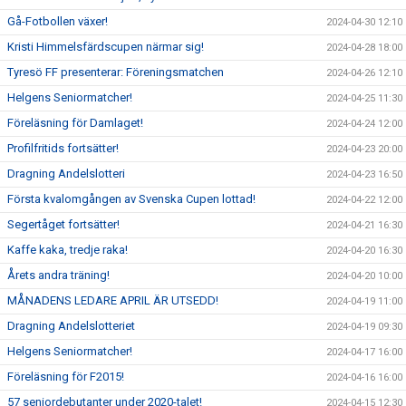
Gå-Fotbollen växer!
2024-04-30 12:10
Kristi Himmelsfärdscupen närmar sig!
2024-04-28 18:00
Tyresö FF presenterar: Föreningsmatchen
2024-04-26 12:10
Helgens Seniormatcher!
2024-04-25 11:30
Föreläsning för Damlaget!
2024-04-24 12:00
Profilfritids fortsätter!
2024-04-23 20:00
Dragning Andelslotteri
2024-04-23 16:50
Första kvalomgången av Svenska Cupen lottad!
2024-04-22 12:00
Segertåget fortsätter!
2024-04-21 16:30
Kaffe kaka, tredje raka!
2024-04-20 16:30
Årets andra träning!
2024-04-20 10:00
MÅNADENS LEDARE APRIL ÄR UTSEDD!
2024-04-19 11:00
Dragning Andelslotteriet
2024-04-19 09:30
Helgens Seniormatcher!
2024-04-17 16:00
Föreläsning för F2015!
2024-04-16 16:00
57 seniordebutanter under 2020-talet!
2024-04-15 12:30