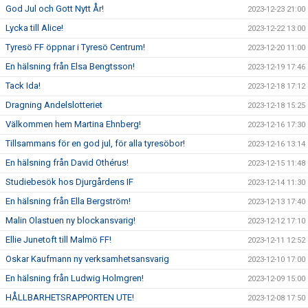
God Jul och Gott Nytt År!
2023-12-23 21:00
Lycka till Alice!
2023-12-22 13:00
Tyresö FF öppnar i Tyresö Centrum!
2023-12-20 11:00
En hälsning från Elsa Bengtsson!
2023-12-19 17:46
Tack Ida!
2023-12-18 17:12
Dragning Andelslotteriet
2023-12-18 15:25
Välkommen hem Martina Ehnberg!
2023-12-16 17:30
Tillsammans för en god jul, för alla tyresöbor!
2023-12-16 13:14
En hälsning från David Othérus!
2023-12-15 11:48
Studiebesök hos Djurgårdens IF
2023-12-14 11:30
En hälsning från Ella Bergström!
2023-12-13 17:40
Malin Olastuen ny blockansvarig!
2023-12-12 17:10
Ellie Junetoft till Malmö FF!
2023-12-11 12:52
Oskar Kaufmann ny verksamhetsansvarig
2023-12-10 17:00
En hälsning från Ludwig Holmgren!
2023-12-09 15:00
HÅLLBARHETSRAPPORTEN UTE!
2023-12-08 17:50