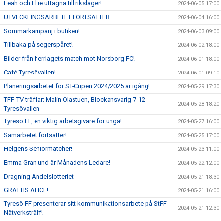
Leah och Ellie uttagna till riksläger!
2024-06-05 17:00
UTVECKLINGSARBETET FORTSÄTTER!
2024-06-04 16:00
Sommarkampanj i butiken!
2024-06-03 09:00
Tillbaka på segerspåret!
2024-06-02 18:00
Bilder från herrlagets match mot Norsborg FC!
2024-06-01 18:00
Café Tyresövallen!
2024-06-01 09:10
Planeringsarbetet för ST-Cupen 2024/2025 är igång!
2024-05-29 17:30
TFF-TV träffar: Malin Olastuen, Blockansvarig 7-12
2024-05-28 18:20
Tyresövallen
Tyresö FF, en viktig arbetsgivare för unga!
2024-05-27 16:00
Samarbetet fortsätter!
2024-05-25 17:00
Helgens Seniormatcher!
2024-05-23 11:00
Emma Granlund är Månadens Ledare!
2024-05-22 12:00
Dragning Andelslotteriet
2024-05-21 18:30
GRATTIS ALICE!
2024-05-21 16:00
Tyresö FF presenterar sitt kommunikationsarbete på StFF
2024-05-21 12:30
Nätverksträff!