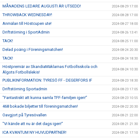
MÅNADENS LEDARE AUGUSTI ÄR UTSEDD!
2024-08-29 17:00
THROWBACK WEDNESDAY!
2024-08-28 17:00
Anmälan till Höstcupen ute!
2024-08-27 18:00
Driftstörning i SportAdmin
2024-08-26 13:41
TACK!
2024-08-25 11:00
Delad poäng i Föreningsmatchen!
2024-08-24 20:30
TACK!
2024-08-24 18:30
Höstpremiär av SkandiaMäklarnas Fotbollsskola och
2024-08-24 10:30
Älgots Fotbollslekis!
PUBLIKINFORMATION: TYRESÖ FF - DEGERFORS IF
2024-08-23 18:30
Driftstörning Sportadmin
2024-08-23 17:05
"Fantastiskt att kunna samla TFF-familjen igen!"
2024-08-23 10:55
468 bokade biljetter till föreningsmatchen!
2024-08-22 20:30
Oavgjort på Tyresövallen
2024-08-21 22:00
"Vi kände att nu är det dags igen!"
2024-08-21 21:30
ICA KVANTUM NY HUVUDPARTNER!
2024-08-21 17:10