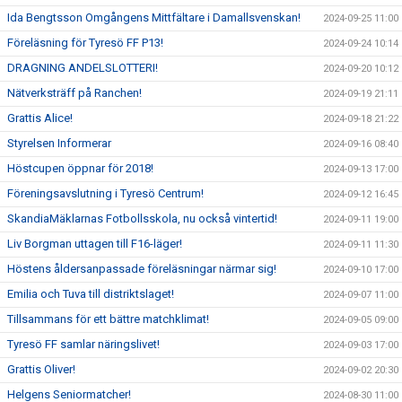
Ida Bengtsson Omgångens Mittfältare i Damallsvenskan!
2024-09-25 11:00
Föreläsning för Tyresö FF P13!
2024-09-24 10:14
DRAGNING ANDELSLOTTERI!
2024-09-20 10:12
Nätverksträff på Ranchen!
2024-09-19 21:11
Grattis Alice!
2024-09-18 21:22
Styrelsen Informerar
2024-09-16 08:40
Höstcupen öppnar för 2018!
2024-09-13 17:00
Föreningsavslutning i Tyresö Centrum!
2024-09-12 16:45
SkandiaMäklarnas Fotbollsskola, nu också vintertid!
2024-09-11 19:00
Liv Borgman uttagen till F16-läger!
2024-09-11 11:30
Höstens åldersanpassade föreläsningar närmar sig!
2024-09-10 17:00
Emilia och Tuva till distriktslaget!
2024-09-07 11:00
Tillsammans för ett bättre matchklimat!
2024-09-05 09:00
Tyresö FF samlar näringslivet!
2024-09-03 17:00
Grattis Oliver!
2024-09-02 20:30
Helgens Seniormatcher!
2024-08-30 11:00