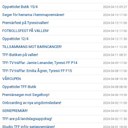
Öppettider Butik 15/4
2024-04-15 09:27
Seger för herrarna i hemmapremiären!
2024-04-13 17:00
Premiärfest på Tyresövallen!
2024-04-13 11:00
FOTBOLLSFEST PÅ VALLEN!
2024-04-12 17:00
Öppettider 12/4
2024-04-12 11:30
TILLSAMMANS MOT BARNCANCER!
2024-04-11 12:30
TFF-Butiken på vallen!
2024-04-11 08:31
TFF-TV träffar: Jamie Lenander, Tyresö FF P14
2024-04-09 17:00
TFF-TV träffar: Emilia Ågren, Tyresö FF F15
2024-04-08 17:00
VÅRCUPEN
2024-04-08 10:30
Öppettider TFF-Butik
2024-04-08 08:00
Premiärseger mot Segeltorp!
2024-04-06 19:30
Onboarding av nya ungdomsledare!
2024-04-05 11:00
SERIEPREMIÄR!
2024-04-03 17:00
TFF-are på landslagsuppdrag!
2024-04-02 11:30
Studio TFF inför seriepremiären!
2024-04-01 18:00