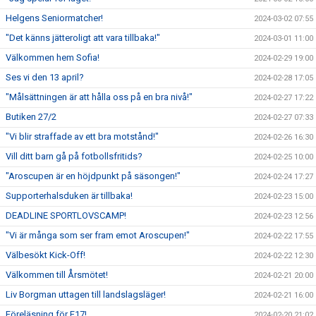
Helgens Seniormatcher!
2024-03-02 07:55
"Det känns jätteroligt att vara tillbaka!"
2024-03-01 11:00
Välkommen hem Sofia!
2024-02-29 19:00
Ses vi den 13 april?
2024-02-28 17:05
"Målsättningen är att hålla oss på en bra nivå!"
2024-02-27 17:22
Butiken 27/2
2024-02-27 07:33
"Vi blir straffade av ett bra motstånd!"
2024-02-26 16:30
Vill ditt barn gå på fotbollsfritids?
2024-02-25 10:00
"Aroscupen är en höjdpunkt på säsongen!"
2024-02-24 17:27
Supporterhalsduken är tillbaka!
2024-02-23 15:00
DEADLINE SPORTLOVSCAMP!
2024-02-23 12:56
"Vi är många som ser fram emot Aroscupen!"
2024-02-22 17:55
Välbesökt Kick-Off!
2024-02-22 12:30
Välkommen till Årsmötet!
2024-02-21 20:00
Liv Borgman uttagen till landslagsläger!
2024-02-21 16:00
Föreläsning för F17!
2024-02-20 21:02