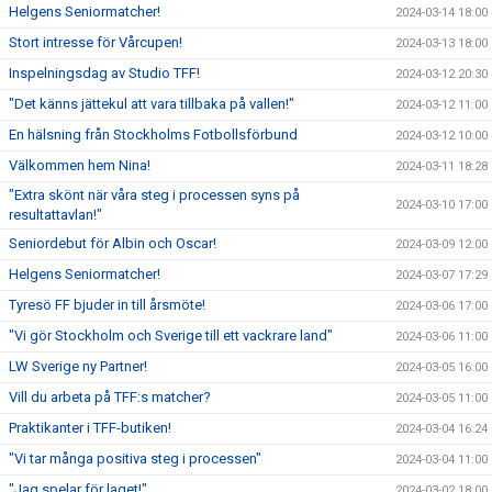
Helgens Seniormatcher!
2024-03-14 18:00
Stort intresse för Vårcupen!
2024-03-13 18:00
Inspelningsdag av Studio TFF!
2024-03-12 20:30
"Det känns jättekul att vara tillbaka på vallen!"
2024-03-12 11:00
En hälsning från Stockholms Fotbollsförbund
2024-03-12 10:00
Välkommen hem Nina!
2024-03-11 18:28
"Extra skönt när våra steg i processen syns på
2024-03-10 17:00
resultattavlan!"
Seniordebut för Albin och Oscar!
2024-03-09 12:00
Helgens Seniormatcher!
2024-03-07 17:29
Tyresö FF bjuder in till årsmöte!
2024-03-06 17:00
"Vi gör Stockholm och Sverige till ett vackrare land"
2024-03-06 11:00
LW Sverige ny Partner!
2024-03-05 16:00
Vill du arbeta på TFF:s matcher?
2024-03-05 11:00
Praktikanter i TFF-butiken!
2024-03-04 16:24
"Vi tar många positiva steg i processen"
2024-03-04 11:00
"Jag spelar för laget!"
2024-03-02 18:00