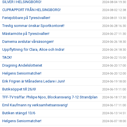
SILVER I HELSINGBORG!
2024-08-04 19:30
CUPRAPPORT FRÅN HELSINGBORG!
2024-08-02 12:38
Feriejobbare på Tyresövallen!
2024-08-01 13:30
Trevlig sommar önskar Sportkontoret!
2024-06-28 16:30
Mästarmöte på Tyresövallen!
2024-06-27 11:30
Damerna avslutar vårsäsongen!
2024-06-26 18:30
Uppflyttning för Clara, Alice och Indra!
2024-06-24 18:30
TACK!
2024-06-22 15:00
Dragning Andelslotteriet
2024-06-20 17:00
Helgens Seniormatcher!
2024-06-20 12:00
Erik Frigren är Månadens Ledare i Juni!
2024-06-19 18:00
Butiksöppet till 26/6!
2024-06-19 11:00
TFF-TV träffar: Philipe Njoo, Blockansvarig 7-12 Strandplan
2024-06-18 17:30
Emil Kaufmann ny verksamhetsansvarig!
2024-06-17 11:00
Butiken stängd 13/6
2024-06-13 14:51
Helgens Seniormatcher!
2024-06-07 18:00