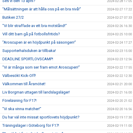
Ses vi den 13 april?
2024-02-28 17:05
"Målsättningen är att hålla oss på en bra nivå!"
2024-02-27 17:22
Butiken 27/2
2024-02-27 07:33
"Vi blir straffade av ett bra motstånd!"
2024-02-26 16:30
Vill ditt barn gå på fotbollsfritids?
2024-02-25 10:00
"Aroscupen är en höjdpunkt på säsongen!"
2024-02-24 17:27
Supporterhalsduken är tillbaka!
2024-02-23 15:00
DEADLINE SPORTLOVSCAMP!
2024-02-23 12:56
"Vi är många som ser fram emot Aroscupen!"
2024-02-22 17:55
Välbesökt Kick-Off!
2024-02-22 12:30
Välkommen till Årsmötet!
2024-02-21 20:00
Liv Borgman uttagen till landslagsläger!
2024-02-21 16:00
Föreläsning för F17!
2024-02-20 21:02
"Vi ska vinna matcher!"
2024-02-20 16:56
Du har väl inte missat sportlovets höjdpunkt?
2024-02-19 17:30
Träningsläger i Göteborg för F17!
2024-02-19 11:00