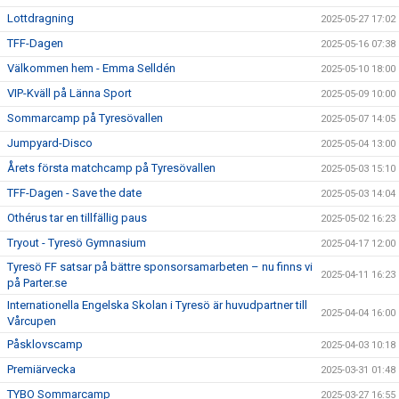
Lottdragning
2025-05-27 17:02
TFF-Dagen
2025-05-16 07:38
Välkommen hem - Emma Selldén
2025-05-10 18:00
VIP-Kväll på Länna Sport
2025-05-09 10:00
Sommarcamp på Tyresövallen
2025-05-07 14:05
Jumpyard-Disco
2025-05-04 13:00
Årets första matchcamp på Tyresövallen
2025-05-03 15:10
TFF-Dagen - Save the date
2025-05-03 14:04
Othérus tar en tillfällig paus
2025-05-02 16:23
Tryout - Tyresö Gymnasium
2025-04-17 12:00
Tyresö FF satsar på bättre sponsorsamarbeten – nu finns vi
2025-04-11 16:23
på Parter.se
Internationella Engelska Skolan i Tyresö är huvudpartner till
2025-04-04 16:00
Vårcupen
Påsklovscamp
2025-04-03 10:18
Premiärvecka
2025-03-31 01:48
TYBO Sommarcamp
2025-03-27 16:55