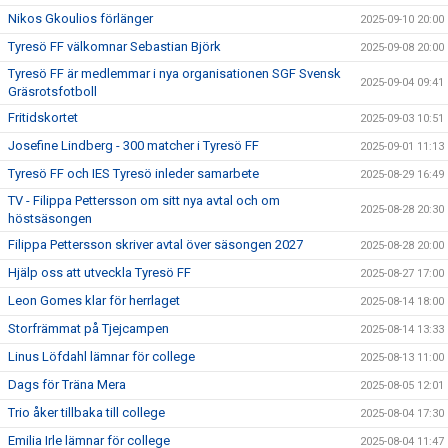
Nikos Gkoulios förlänger
2025-09-10 20:00
Tyresö FF välkomnar Sebastian Björk
2025-09-08 20:00
Tyresö FF är medlemmar i nya organisationen SGF Svensk
2025-09-04 09:41
Gräsrotsfotboll
Fritidskortet
2025-09-03 10:51
Josefine Lindberg - 300 matcher i Tyresö FF
2025-09-01 11:13
Tyresö FF och IES Tyresö inleder samarbete
2025-08-29 16:49
TV - Filippa Pettersson om sitt nya avtal och om
2025-08-28 20:30
höstsäsongen
Filippa Pettersson skriver avtal över säsongen 2027
2025-08-28 20:00
Hjälp oss att utveckla Tyresö FF
2025-08-27 17:00
Leon Gomes klar för herrlaget
2025-08-14 18:00
Storfrämmat på Tjejcampen
2025-08-14 13:33
Linus Löfdahl lämnar för college
2025-08-13 11:00
Dags för Träna Mera
2025-08-05 12:01
Trio åker tillbaka till college
2025-08-04 17:30
Emilia Irle lämnar för college
2025-08-04 11:47