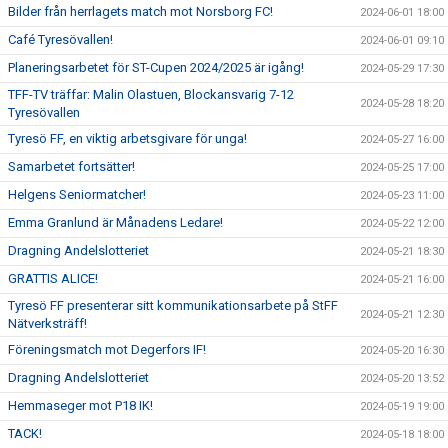
Bilder från herrlagets match mot Norsborg FC!
2024-06-01 18:00
Café Tyresövallen!
2024-06-01 09:10
Planeringsarbetet för ST-Cupen 2024/2025 är igång!
2024-05-29 17:30
TFF-TV träffar: Malin Olastuen, Blockansvarig 7-12
2024-05-28 18:20
Tyresövallen
Tyresö FF, en viktig arbetsgivare för unga!
2024-05-27 16:00
Samarbetet fortsätter!
2024-05-25 17:00
Helgens Seniormatcher!
2024-05-23 11:00
Emma Granlund är Månadens Ledare!
2024-05-22 12:00
Dragning Andelslotteriet
2024-05-21 18:30
GRATTIS ALICE!
2024-05-21 16:00
Tyresö FF presenterar sitt kommunikationsarbete på StFF
2024-05-21 12:30
Nätverksträff!
Föreningsmatch mot Degerfors IF!
2024-05-20 16:30
Dragning Andelslotteriet
2024-05-20 13:52
Hemmaseger mot P18 IK!
2024-05-19 19:00
TACK!
2024-05-18 18:00