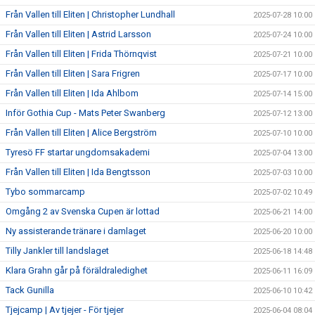
Från Vallen till Eliten | Christopher Lundhall
2025-07-28 10:00
Från Vallen till Eliten | Astrid Larsson
2025-07-24 10:00
Från Vallen till Eliten | Frida Thörnqvist
2025-07-21 10:00
Från Vallen till Eliten | Sara Frigren
2025-07-17 10:00
Från Vallen till Eliten | Ida Ahlbom
2025-07-14 15:00
Inför Gothia Cup - Mats Peter Swanberg
2025-07-12 13:00
Från Vallen till Eliten | Alice Bergström
2025-07-10 10:00
Tyresö FF startar ungdomsakademi
2025-07-04 13:00
Från Vallen till Eliten | Ida Bengtsson
2025-07-03 10:00
Tybo sommarcamp
2025-07-02 10:49
Omgång 2 av Svenska Cupen är lottad
2025-06-21 14:00
Ny assisterande tränare i damlaget
2025-06-20 10:00
Tilly Jankler till landslaget
2025-06-18 14:48
Klara Grahn går på föräldraledighet
2025-06-11 16:09
Tack Gunilla
2025-06-10 10:42
Tjejcamp | Av tjejer - För tjejer
2025-06-04 08:04