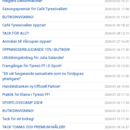
Helgens Seniormatcher!
2024-02-02 16:21
Säsongspremiär för Café Tyresövallen!
2024-02-01 17:08
BUTIKSINVIGNING!
2024-01-31 19:47
Café Tyresövallen öppnar!
2024-01-30 18:22
TACK FÖR ALLT!
2024-01-28 12:15
Anmälan till Vårcupen öppen!
2024-01-27 16:00
ÖPPNINGSERBJUDANDE 15% I BUTIKEN!
2024-01-26 17:30
Utbildningsbidrag för Julia Salander!
2024-01-26 11:15
Framgångar för Tyresö FF i E-Sport!
2024-01-25 15:50
"Ett väl fungerande samarbete som nu fördjupas
2024-01-25 11:00
ytterligare!"
Handelsbanken ny Officiell Partner!
2024-01-24 16:04
Praktik för Elaine i Tyresö FF!
2024-01-23 17:10
SPORTLOVSCAMP 2024!
2024-01-22 17:33
BUTIKSINVIGNING!
2024-01-20 13:11
Tack för ert bidrag!
2024-01-19 17:30
TACK TOMAS OCH PREMIUM MÅLERI!
2024-01-18 16:37