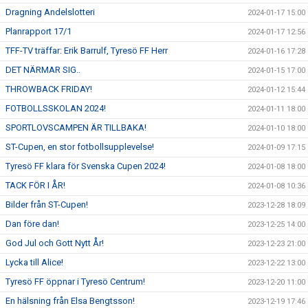
Dragning Andelslotteri
2024-01-17 15:00
Planrapport 17/1
2024-01-17 12:56
TFF-TV träffar: Erik Barrulf, Tyresö FF Herr
2024-01-16 17:28
DET NÄRMAR SIG..
2024-01-15 17:00
THROWBACK FRIDAY!
2024-01-12 15:44
FOTBOLLSSKOLAN 2024!
2024-01-11 18:00
SPORTLOVSCAMPEN ÄR TILLBAKA!
2024-01-10 18:00
ST-Cupen, en stor fotbollsupplevelse!
2024-01-09 17:15
Tyresö FF klara för Svenska Cupen 2024!
2024-01-08 18:00
TACK FÖR I ÅR!
2024-01-08 10:36
Bilder från ST-Cupen!
2023-12-28 18:09
Dan före dan!
2023-12-25 14:00
God Jul och Gott Nytt År!
2023-12-23 21:00
Lycka till Alice!
2023-12-22 13:00
Tyresö FF öppnar i Tyresö Centrum!
2023-12-20 11:00
En hälsning från Elsa Bengtsson!
2023-12-19 17:46