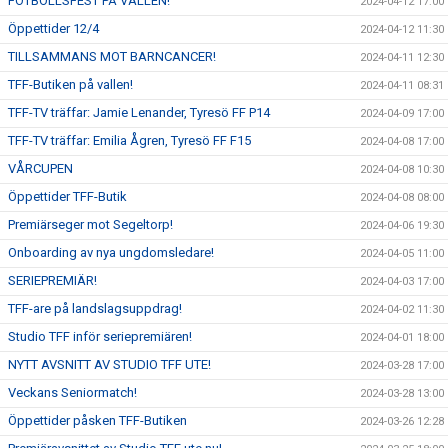
FOTBOLLSFEST PÅ VALLEN!
2024-04-12 17:00
Öppettider 12/4
2024-04-12 11:30
TILLSAMMANS MOT BARNCANCER!
2024-04-11 12:30
TFF-Butiken på vallen!
2024-04-11 08:31
TFF-TV träffar: Jamie Lenander, Tyresö FF P14
2024-04-09 17:00
TFF-TV träffar: Emilia Ågren, Tyresö FF F15
2024-04-08 17:00
VÅRCUPEN
2024-04-08 10:30
Öppettider TFF-Butik
2024-04-08 08:00
Premiärseger mot Segeltorp!
2024-04-06 19:30
Onboarding av nya ungdomsledare!
2024-04-05 11:00
SERIEPREMIÄR!
2024-04-03 17:00
TFF-are på landslagsuppdrag!
2024-04-02 11:30
Studio TFF inför seriepremiären!
2024-04-01 18:00
NYTT AVSNITT AV STUDIO TFF UTE!
2024-03-28 17:00
Veckans Seniormatch!
2024-03-28 13:00
Öppettider påsken TFF-Butiken
2024-03-26 12:28