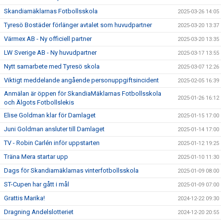
Skandiamäklarnas Fotbollsskola
2025-03-26 14:05
Tyresö Bostäder förlänger avtalet som huvudpartner
2025-03-20 13:37
Värmex AB - Ny officiell partner
2025-03-20 13:35
LW Sverige AB - Ny huvudpartner
2025-03-17 13:55
Nytt samarbete med Tyresö skola
2025-03-07 12:26
Viktigt meddelande angående personuppgiftsincident
2025-02-05 16:39
Anmälan är öppen för SkandiaMäklarnas Fotbollsskola
2025-01-26 16:12
och Älgots Fotbollslekis
Elise Goldman klar för Damlaget
2025-01-15 17:00
Juni Goldman ansluter till Damlaget
2025-01-14 17:00
TV - Robin Carlén inför uppstarten
2025-01-12 19:25
Träna Mera startar upp
2025-01-10 11:30
Dags för Skandiamäklarnas vinterfotbollsskola
2025-01-09 08:00
ST-Cupen har gått i mål
2025-01-09 07:00
Grattis Marika!
2024-12-22 09:30
Dragning Andelslotteriet
2024-12-20 20:55