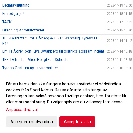
Ledaravslutning
2023-11-19 18:00
En rödgul jul!
2023-11-18 11:45
TACK!
2023-11-17 13:22
Dragning Andelslotteriet
2023-11-15 13:30
TFF-TV träffar: Emilia Åberg & Tuva Swanberg, Tyresö FF
2023-11-14 11:12
F14
Emilia Ågren och Tuva Swanberg till distriktslagssamlingen!
2023-11-14 10:48
TFF-TV träffar: Alice Bengtzon Scheele
2023-11-11 18:55
Tyresö Centrum ny Huvudpartner!
2023-11-10 16:00
TFF-TV träffar: Emil Pagrot, Tyresö FF Dam
2023-11-09 18:13
För att hemsidan ska fungera korrekt använder vi nödvändiga
Alice Bengtzon Scheele till Tyresö FF Dam!
2023-11-08 19:00
cookies från SportAdmin. Dessa går inte att stänga av.
TFF-TV träffar: Adam Bergström, Tyresö FF P18
2023-11-08 11:00
Föreningen kan också använda frivilliga cookies, t.ex. för statistik
Adam Bergström ny huvudtränare i P18!
2023-11-07 19:00
eller marknadsföring. Du väljer själv om du vill acceptera dessa.
Ledarakademin närmar sig!
Anpassa dina val
2023-11-07 16:41
Tyresö FF mot psykisk ohälsa!
2023-11-05 09:48
Acceptera nödvändiga
Acceptera alla
Hjälp oss utveckla Tyresö FF!
2023-11-03 17:00