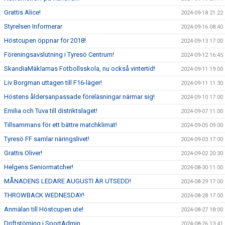
Grattis Alice!
2024-09-18 21:22
Styrelsen Informerar
2024-09-16 08:40
Höstcupen öppnar för 2018!
2024-09-13 17:00
Föreningsavslutning i Tyresö Centrum!
2024-09-12 16:45
SkandiaMäklarnas Fotbollsskola, nu också vintertid!
2024-09-11 19:00
Liv Borgman uttagen till F16-läger!
2024-09-11 11:30
Höstens åldersanpassade föreläsningar närmar sig!
2024-09-10 17:00
Emilia och Tuva till distriktslaget!
2024-09-07 11:00
Tillsammans för ett bättre matchklimat!
2024-09-05 09:00
Tyresö FF samlar näringslivet!
2024-09-03 17:00
Grattis Oliver!
2024-09-02 20:30
Helgens Seniormatcher!
2024-08-30 11:00
MÅNADENS LEDARE AUGUSTI ÄR UTSEDD!
2024-08-29 17:00
THROWBACK WEDNESDAY!
2024-08-28 17:00
Anmälan till Höstcupen ute!
2024-08-27 18:00
Driftstörning i SportAdmin
2024-08-26 13:41