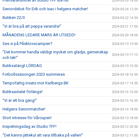
Premiäravsnittet av Studio TFF ute nu!
2024-03-25 18:00
Seniordebut för Erik och Isac i helgens matcher!
2024-03-24 12:34
Butiken 22/3
2024-03-22 14:34
"Vi är bra på att peppa varandra!"
2024-03-21 17:00
MÅNADENS LEDARE MARS ÄR UTSEDD!
2024-03-20 18:00
Ses vi på Påsklovscampen?
2024-03-19 19:30
"Det kommer handla väldigt mycket om glädje, gemenskap
2024-03-19 17:15
och lek!"
Butiksstängt LÖRDAG
2024-03-19 10:30
Fotbollssäsongen 2023 summeras
2024-03-18 16:30
Tempofattig insats mot Karlbergs BK
2024-03-17 14:30
Butiksavtalet förlängs!
2024-03-16 10:00
"Vi är ett bra gäng!"
2024-03-15 16:35
Helgens Seniormatcher!
2024-03-14 18:00
Stort intresse för Vårcupen!
2024-03-13 18:00
Inspelningsdag av Studio TFF!
2024-03-12 20:30
"Det känns jättekul att vara tillbaka på vallen!"
2024-03-12 11:00