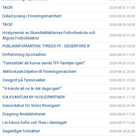
TACK!
2024-08-25 11:00
Delad poäng i Föreningsmatchen!
2024-08-24 20:30
TACK!
2024-08-24 18:30
Höstpremiär av SkandiaMäklarnas Fotbollsskola och
2024-08-24 10:30
Älgots Fotbollslekis!
PUBLIKINFORMATION: TYRESÖ FF - DEGERFORS IF
2024-08-23 18:30
Driftstörning Sportadmin
2024-08-23 17:05
"Fantastiskt att kunna samla TFF-familjen igen!"
2024-08-23 10:55
468 bokade biljetter till föreningsmatchen!
2024-08-22 20:30
Oavgjort på Tyresövallen
2024-08-21 22:00
"Vi kände att nu är det dags igen!"
2024-08-21 21:30
ICA KVANTUM NY HUVUDPARTNER!
2024-08-21 17:10
Seniordebut för Victor Rönngren!
2024-08-20 20:30
Dragning Andelslotteriet
2024-08-20 17:00
Lär känna Sofia och Thea i damlaget!
2024-08-19 15:00
Segertåget fortsätter!
2024-08-18 20:33