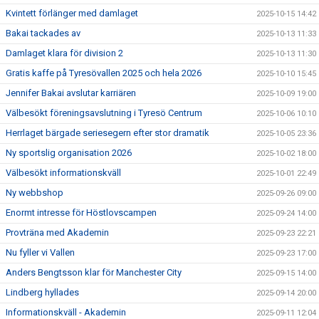
Kvintett förlänger med damlaget
2025-10-15 14:42
Bakai tackades av
2025-10-13 11:33
Damlaget klara för division 2
2025-10-13 11:30
Gratis kaffe på Tyresövallen 2025 och hela 2026
2025-10-10 15:45
Jennifer Bakai avslutar karriären
2025-10-09 19:00
Välbesökt föreningsavslutning i Tyresö Centrum
2025-10-06 10:10
Herrlaget bärgade seriesegern efter stor dramatik
2025-10-05 23:36
Ny sportslig organisation 2026
2025-10-02 18:00
Välbesökt informationskväll
2025-10-01 22:49
Ny webbshop
2025-09-26 09:00
Enormt intresse för Höstlovscampen
2025-09-24 14:00
Provträna med Akademin
2025-09-23 22:21
Nu fyller vi Vallen
2025-09-23 17:00
Anders Bengtsson klar för Manchester City
2025-09-15 14:00
Lindberg hyllades
2025-09-14 20:00
Informationskväll - Akademin
2025-09-11 12:04