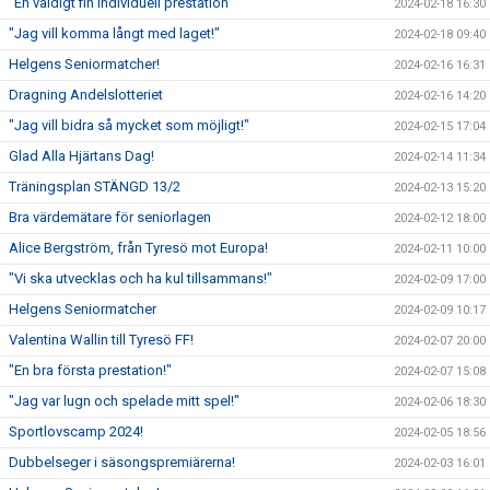
"En väldigt fin individuell prestation"
2024-02-18 16:30
"Jag vill komma långt med laget!"
2024-02-18 09:40
Helgens Seniormatcher!
2024-02-16 16:31
Dragning Andelslotteriet
2024-02-16 14:20
"Jag vill bidra så mycket som möjligt!"
2024-02-15 17:04
Glad Alla Hjärtans Dag!
2024-02-14 11:34
Träningsplan STÄNGD 13/2
2024-02-13 15:20
Bra värdemätare för seniorlagen
2024-02-12 18:00
Alice Bergström, från Tyresö mot Europa!
2024-02-11 10:00
"Vi ska utvecklas och ha kul tillsammans!"
2024-02-09 17:00
Helgens Seniormatcher
2024-02-09 10:17
Valentina Wallin till Tyresö FF!
2024-02-07 20:00
"En bra första prestation!"
2024-02-07 15:08
"Jag var lugn och spelade mitt spel!"
2024-02-06 18:30
Sportlovscamp 2024!
2024-02-05 18:56
Dubbelseger i säsongspremiärerna!
2024-02-03 16:01