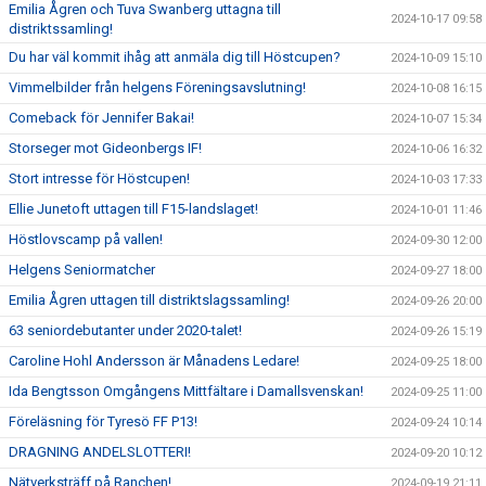
Emilia Ågren och Tuva Swanberg uttagna till
2024-10-17 09:58
distriktssamling!
Du har väl kommit ihåg att anmäla dig till Höstcupen?
2024-10-09 15:10
Vimmelbilder från helgens Föreningsavslutning!
2024-10-08 16:15
Comeback för Jennifer Bakai!
2024-10-07 15:34
Storseger mot Gideonbergs IF!
2024-10-06 16:32
Stort intresse för Höstcupen!
2024-10-03 17:33
Ellie Junetoft uttagen till F15-landslaget!
2024-10-01 11:46
Höstlovscamp på vallen!
2024-09-30 12:00
Helgens Seniormatcher
2024-09-27 18:00
Emilia Ågren uttagen till distriktslagssamling!
2024-09-26 20:00
63 seniordebutanter under 2020-talet!
2024-09-26 15:19
Caroline Hohl Andersson är Månadens Ledare!
2024-09-25 18:00
Ida Bengtsson Omgångens Mittfältare i Damallsvenskan!
2024-09-25 11:00
Föreläsning för Tyresö FF P13!
2024-09-24 10:14
DRAGNING ANDELSLOTTERI!
2024-09-20 10:12
Nätverksträff på Ranchen!
2024-09-19 21:11