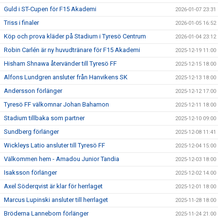
Guld i ST-Cupen för F15 Akademi
2026-01-07 23:31
Triss i finaler
2026-01-05 16:52
Köp och prova kläder på Stadium i Tyresö Centrum
2026-01-04 23:12
Robin Carlén är ny huvudtränare för F15 Akademi
2025-12-19 11:00
Hisham Shnawa återvänder till Tyresö FF
2025-12-15 18:00
Alfons Lundgren ansluter från Hanvikens SK
2025-12-13 18:00
Andersson förlänger
2025-12-12 17:00
Tyresö FF välkomnar Johan Bahamon
2025-12-11 18:00
Stadium tillbaka som partner
2025-12-10 09:00
Sundberg förlänger
2025-12-08 11:41
Wickleys Latio ansluter till Tyresö FF
2025-12-04 15:00
Välkommen hem - Amadou Junior Tandia
2025-12-03 18:00
Isaksson förlänger
2025-12-02 14:00
Axel Söderqvist är klar för herrlaget
2025-12-01 18:00
Marcus Lupinski ansluter till herrlaget
2025-11-28 18:00
Bröderna Lanneborn förlänger
2025-11-24 21:00