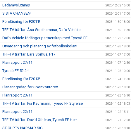
Ledaravslutning!
2023-12-02 15:00
SISTA CHANSEN!
2023-12-01 17:00
Föreläsning för F2011!
2023-11-30 18:00
TFF-TV träffar: Åsa Westhammar, Dafo Vehicle
2023-11-30 11:30
Dafo Vehicle förlänger partnerskap med Tyresö FF
2023-11-29 17:00
Utvärdering och planering av fotbollsskolan!
2023-11-28 18:00
TFF-TV träffar: Lars Sörhus, F17
2023-11-27 17:00
Planrapport 27/11
2023-11-27 12:50
Tyresö FF 52 år!
2023-11-25 10:00
Föreläsning för F2013!
2023-11-24 11:30
Planeringsdag för Sportkontoret!
2023-11-23 18:30
Planrapport 23/11
2023-11-23 16:10
TFF-TV träffar: Pia Kaufmann, Tyresö FF Styrelse
2023-11-22 18:03
Planrapport 22/11
2023-11-22 15:11
TFF-TV träffar: David Othérus, Tyresö FF Herr
2023-11-21 17:28
ST-CUPEN NÄRMAR SIG!
2023-11-20 18:10