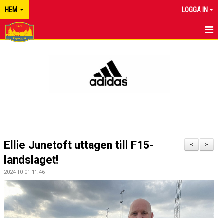
HEM
LOGGA IN
TYRESÖ FF
NYHETER
KALENDER
MATCHER
KONTAKT
Ellie Junetoft uttagen till F15-
<
>
landslaget!
2024-10-01 11:46