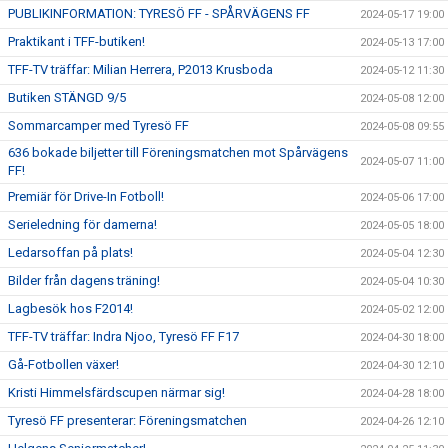
PUBLIKINFORMATION: TYRESÖ FF - SPÅRVÄGENS FF
2024-05-17 19:00
Praktikant i TFF-butiken!
2024-05-13 17:00
TFF-TV träffar: Milian Herrera, P2013 Krusboda
2024-05-12 11:30
Butiken STÄNGD 9/5
2024-05-08 12:00
Sommarcamper med Tyresö FF
2024-05-08 09:55
636 bokade biljetter till Föreningsmatchen mot Spårvägens
2024-05-07 11:00
FF!
Premiär för Drive-In Fotboll!
2024-05-06 17:00
Serieledning för damerna!
2024-05-05 18:00
Ledarsoffan på plats!
2024-05-04 12:30
Bilder från dagens träning!
2024-05-04 10:30
Lagbesök hos F2014!
2024-05-02 12:00
TFF-TV träffar: Indra Njoo, Tyresö FF F17
2024-04-30 18:00
Gå-Fotbollen växer!
2024-04-30 12:10
Kristi Himmelsfärdscupen närmar sig!
2024-04-28 18:00
Tyresö FF presenterar: Föreningsmatchen
2024-04-26 12:10