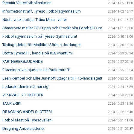
Premiär Vinterfotbollsskolan
2024-11-05 11:00
Informationsträff, Tyresö Fotbollsgymnasium
2024-11-02 13:17
Nästa vecka börjar Träna Mera - vinter
2024-11-01 16:27
Samarbete mellan ST-Cupen och Stockholm Football Cup!
2024-11-01 10:00
Fotbollsgymnasium på Tyresö Gymnasium!
2024-10-30 18:00
Tävlingsdebut för Mathilde Sörhus-Jordanger!
2024-10-30 13:15
Stötta Tyresö FF, handla på ICA Kvantum!
2024-10-29 08:24
PARTNERERBJUDANDE
2024-10-27 09:15
Föreningslivet bjuder in till föräldraträff!
2024-10-25 15:54
Leah Kembel och Ellie Junetoft uttagna till F15-landslaget!
2024-10-25 08:45
Ledarakademin närmar sig!
2024-10-24 16:59
VIP-KVÄLL 23 OKTOBER
2024-10-23 20:30
TACK ERIK!
2024-10-23 18:30
DRAGNING ANDELSLOTTERI!
2024-10-22 16:40
Fotbollsfest på Tyresövallen!
2024-10-21 11:00
Dragning Andelslotteriet
2024-10-21 09:37