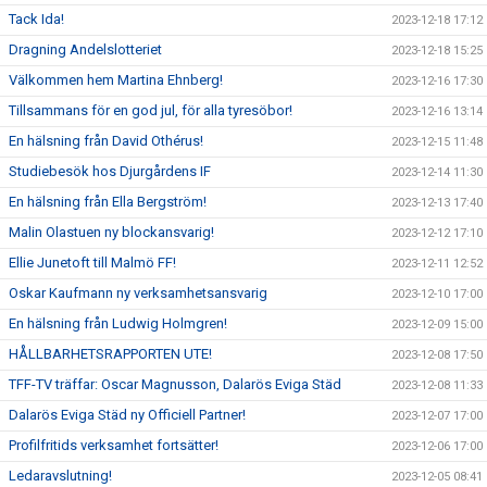
Tack Ida!
2023-12-18 17:12
Dragning Andelslotteriet
2023-12-18 15:25
Välkommen hem Martina Ehnberg!
2023-12-16 17:30
Tillsammans för en god jul, för alla tyresöbor!
2023-12-16 13:14
En hälsning från David Othérus!
2023-12-15 11:48
Studiebesök hos Djurgårdens IF
2023-12-14 11:30
En hälsning från Ella Bergström!
2023-12-13 17:40
Malin Olastuen ny blockansvarig!
2023-12-12 17:10
Ellie Junetoft till Malmö FF!
2023-12-11 12:52
Oskar Kaufmann ny verksamhetsansvarig
2023-12-10 17:00
En hälsning från Ludwig Holmgren!
2023-12-09 15:00
HÅLLBARHETSRAPPORTEN UTE!
2023-12-08 17:50
TFF-TV träffar: Oscar Magnusson, Dalarös Eviga Städ
2023-12-08 11:33
Dalarös Eviga Städ ny Officiell Partner!
2023-12-07 17:00
Profilfritids verksamhet fortsätter!
2023-12-06 17:00
Ledaravslutning!
2023-12-05 08:41