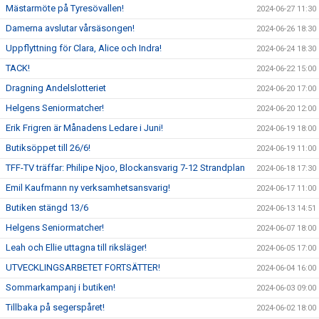
Mästarmöte på Tyresövallen!
2024-06-27 11:30
Damerna avslutar vårsäsongen!
2024-06-26 18:30
Uppflyttning för Clara, Alice och Indra!
2024-06-24 18:30
TACK!
2024-06-22 15:00
Dragning Andelslotteriet
2024-06-20 17:00
Helgens Seniormatcher!
2024-06-20 12:00
Erik Frigren är Månadens Ledare i Juni!
2024-06-19 18:00
Butiksöppet till 26/6!
2024-06-19 11:00
TFF-TV träffar: Philipe Njoo, Blockansvarig 7-12 Strandplan
2024-06-18 17:30
Emil Kaufmann ny verksamhetsansvarig!
2024-06-17 11:00
Butiken stängd 13/6
2024-06-13 14:51
Helgens Seniormatcher!
2024-06-07 18:00
Leah och Ellie uttagna till riksläger!
2024-06-05 17:00
UTVECKLINGSARBETET FORTSÄTTER!
2024-06-04 16:00
Sommarkampanj i butiken!
2024-06-03 09:00
Tillbaka på segerspåret!
2024-06-02 18:00