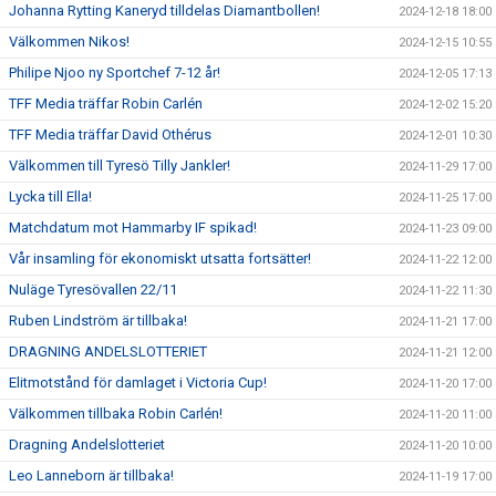
Johanna Rytting Kaneryd tilldelas Diamantbollen!
2024-12-18 18:00
Välkommen Nikos!
2024-12-15 10:55
Philipe Njoo ny Sportchef 7-12 år!
2024-12-05 17:13
TFF Media träffar Robin Carlén
2024-12-02 15:20
TFF Media träffar David Othérus
2024-12-01 10:30
Välkommen till Tyresö Tilly Jankler!
2024-11-29 17:00
Lycka till Ella!
2024-11-25 17:00
Matchdatum mot Hammarby IF spikad!
2024-11-23 09:00
Vår insamling för ekonomiskt utsatta fortsätter!
2024-11-22 12:00
Nuläge Tyresövallen 22/11
2024-11-22 11:30
Ruben Lindström är tillbaka!
2024-11-21 17:00
DRAGNING ANDELSLOTTERIET
2024-11-21 12:00
Elitmotstånd för damlaget i Victoria Cup!
2024-11-20 17:00
Välkommen tillbaka Robin Carlén!
2024-11-20 11:00
Dragning Andelslotteriet
2024-11-20 10:00
Leo Lanneborn är tillbaka!
2024-11-19 17:00