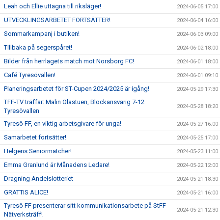
Leah och Ellie uttagna till riksläger!
2024-06-05 17:00
UTVECKLINGSARBETET FORTSÄTTER!
2024-06-04 16:00
Sommarkampanj i butiken!
2024-06-03 09:00
Tillbaka på segerspåret!
2024-06-02 18:00
Bilder från herrlagets match mot Norsborg FC!
2024-06-01 18:00
Café Tyresövallen!
2024-06-01 09:10
Planeringsarbetet för ST-Cupen 2024/2025 är igång!
2024-05-29 17:30
TFF-TV träffar: Malin Olastuen, Blockansvarig 7-12
2024-05-28 18:20
Tyresövallen
Tyresö FF, en viktig arbetsgivare för unga!
2024-05-27 16:00
Samarbetet fortsätter!
2024-05-25 17:00
Helgens Seniormatcher!
2024-05-23 11:00
Emma Granlund är Månadens Ledare!
2024-05-22 12:00
Dragning Andelslotteriet
2024-05-21 18:30
GRATTIS ALICE!
2024-05-21 16:00
Tyresö FF presenterar sitt kommunikationsarbete på StFF
2024-05-21 12:30
Nätverksträff!