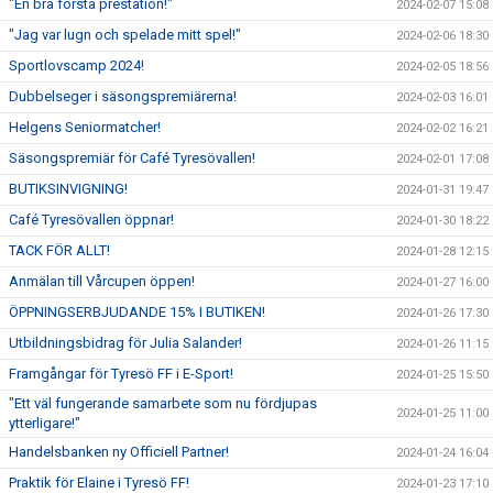
"En bra första prestation!"
2024-02-07 15:08
"Jag var lugn och spelade mitt spel!"
2024-02-06 18:30
Sportlovscamp 2024!
2024-02-05 18:56
Dubbelseger i säsongspremiärerna!
2024-02-03 16:01
Helgens Seniormatcher!
2024-02-02 16:21
Säsongspremiär för Café Tyresövallen!
2024-02-01 17:08
BUTIKSINVIGNING!
2024-01-31 19:47
Café Tyresövallen öppnar!
2024-01-30 18:22
TACK FÖR ALLT!
2024-01-28 12:15
Anmälan till Vårcupen öppen!
2024-01-27 16:00
ÖPPNINGSERBJUDANDE 15% I BUTIKEN!
2024-01-26 17:30
Utbildningsbidrag för Julia Salander!
2024-01-26 11:15
Framgångar för Tyresö FF i E-Sport!
2024-01-25 15:50
"Ett väl fungerande samarbete som nu fördjupas
2024-01-25 11:00
ytterligare!"
Handelsbanken ny Officiell Partner!
2024-01-24 16:04
Praktik för Elaine i Tyresö FF!
2024-01-23 17:10