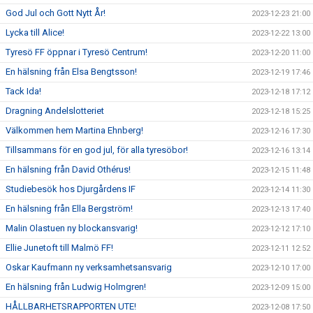
God Jul och Gott Nytt År!
2023-12-23 21:00
Lycka till Alice!
2023-12-22 13:00
Tyresö FF öppnar i Tyresö Centrum!
2023-12-20 11:00
En hälsning från Elsa Bengtsson!
2023-12-19 17:46
Tack Ida!
2023-12-18 17:12
Dragning Andelslotteriet
2023-12-18 15:25
Välkommen hem Martina Ehnberg!
2023-12-16 17:30
Tillsammans för en god jul, för alla tyresöbor!
2023-12-16 13:14
En hälsning från David Othérus!
2023-12-15 11:48
Studiebesök hos Djurgårdens IF
2023-12-14 11:30
En hälsning från Ella Bergström!
2023-12-13 17:40
Malin Olastuen ny blockansvarig!
2023-12-12 17:10
Ellie Junetoft till Malmö FF!
2023-12-11 12:52
Oskar Kaufmann ny verksamhetsansvarig
2023-12-10 17:00
En hälsning från Ludwig Holmgren!
2023-12-09 15:00
HÅLLBARHETSRAPPORTEN UTE!
2023-12-08 17:50