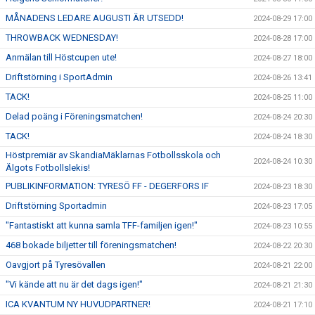
MÅNADENS LEDARE AUGUSTI ÄR UTSEDD!
2024-08-29 17:00
THROWBACK WEDNESDAY!
2024-08-28 17:00
Anmälan till Höstcupen ute!
2024-08-27 18:00
Driftstörning i SportAdmin
2024-08-26 13:41
TACK!
2024-08-25 11:00
Delad poäng i Föreningsmatchen!
2024-08-24 20:30
TACK!
2024-08-24 18:30
Höstpremiär av SkandiaMäklarnas Fotbollsskola och
2024-08-24 10:30
Älgots Fotbollslekis!
PUBLIKINFORMATION: TYRESÖ FF - DEGERFORS IF
2024-08-23 18:30
Driftstörning Sportadmin
2024-08-23 17:05
"Fantastiskt att kunna samla TFF-familjen igen!"
2024-08-23 10:55
468 bokade biljetter till föreningsmatchen!
2024-08-22 20:30
Oavgjort på Tyresövallen
2024-08-21 22:00
"Vi kände att nu är det dags igen!"
2024-08-21 21:30
ICA KVANTUM NY HUVUDPARTNER!
2024-08-21 17:10