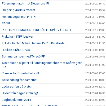
Föreningsmatch mot Degerfors IF!
2024-05-20 16:30
Dragning Andelslotteriet
2024-05-20 13:52
Hemmaseger mot P18 IK!
2024-05-19 19:00
TACK!
2024-05-18 18:00
PUBLIKINFORMATION: TYRESÖ FF - SPÅRVÄGENS FF
2024-05-17 19:00
Praktikant i TFF-butiken!
2024-05-13 17:00
TFF-TV träffar: Milian Herrera, P2013 Krusboda
2024-05-12 11:30
Butiken STÄNGD 9/5
2024-05-08 12:00
Sommarcamper med Tyresö FF
2024-05-08 09:55
636 bokade biljetter till Föreningsmatchen mot Spårvägens
2024-05-07 11:00
FF!
Premiär för Drive-In Fotboll!
2024-05-06 17:00
Serieledning för damerna!
2024-05-05 18:00
Ledarsoffan på plats!
2024-05-04 12:30
Bilder från dagens träning!
2024-05-04 10:30
Lagbesök hos F2014!
2024-05-02 12:00