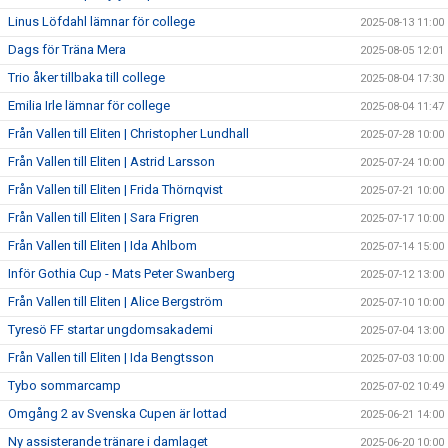
Linus Löfdahl lämnar för college
2025-08-13 11:00
Dags för Träna Mera
2025-08-05 12:01
Trio åker tillbaka till college
2025-08-04 17:30
Emilia Irle lämnar för college
2025-08-04 11:47
Från Vallen till Eliten | Christopher Lundhall
2025-07-28 10:00
Från Vallen till Eliten | Astrid Larsson
2025-07-24 10:00
Från Vallen till Eliten | Frida Thörnqvist
2025-07-21 10:00
Från Vallen till Eliten | Sara Frigren
2025-07-17 10:00
Från Vallen till Eliten | Ida Ahlbom
2025-07-14 15:00
Inför Gothia Cup - Mats Peter Swanberg
2025-07-12 13:00
Från Vallen till Eliten | Alice Bergström
2025-07-10 10:00
Tyresö FF startar ungdomsakademi
2025-07-04 13:00
Från Vallen till Eliten | Ida Bengtsson
2025-07-03 10:00
Tybo sommarcamp
2025-07-02 10:49
Omgång 2 av Svenska Cupen är lottad
2025-06-21 14:00
Ny assisterande tränare i damlaget
2025-06-20 10:00