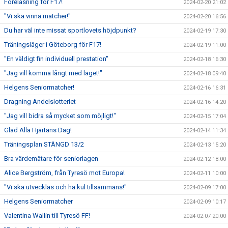
Föreläsning för F17!
2024-02-20 21:02
"Vi ska vinna matcher!"
2024-02-20 16:56
Du har väl inte missat sportlovets höjdpunkt?
2024-02-19 17:30
Träningsläger i Göteborg för F17!
2024-02-19 11:00
"En väldigt fin individuell prestation"
2024-02-18 16:30
"Jag vill komma långt med laget!"
2024-02-18 09:40
Helgens Seniormatcher!
2024-02-16 16:31
Dragning Andelslotteriet
2024-02-16 14:20
"Jag vill bidra så mycket som möjligt!"
2024-02-15 17:04
Glad Alla Hjärtans Dag!
2024-02-14 11:34
Träningsplan STÄNGD 13/2
2024-02-13 15:20
Bra värdemätare för seniorlagen
2024-02-12 18:00
Alice Bergström, från Tyresö mot Europa!
2024-02-11 10:00
"Vi ska utvecklas och ha kul tillsammans!"
2024-02-09 17:00
Helgens Seniormatcher
2024-02-09 10:17
Valentina Wallin till Tyresö FF!
2024-02-07 20:00