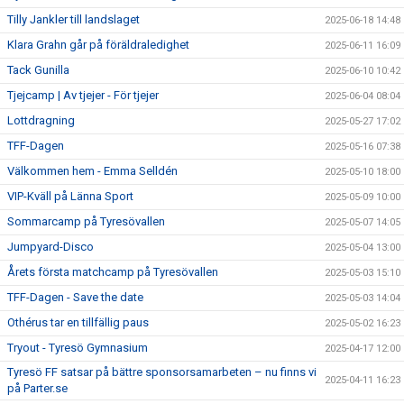
Tilly Jankler till landslaget
2025-06-18 14:48
Klara Grahn går på föräldraledighet
2025-06-11 16:09
Tack Gunilla
2025-06-10 10:42
Tjejcamp | Av tjejer - För tjejer
2025-06-04 08:04
Lottdragning
2025-05-27 17:02
TFF-Dagen
2025-05-16 07:38
Välkommen hem - Emma Selldén
2025-05-10 18:00
VIP-Kväll på Länna Sport
2025-05-09 10:00
Sommarcamp på Tyresövallen
2025-05-07 14:05
Jumpyard-Disco
2025-05-04 13:00
Årets första matchcamp på Tyresövallen
2025-05-03 15:10
TFF-Dagen - Save the date
2025-05-03 14:04
Othérus tar en tillfällig paus
2025-05-02 16:23
Tryout - Tyresö Gymnasium
2025-04-17 12:00
Tyresö FF satsar på bättre sponsorsamarbeten – nu finns vi
2025-04-11 16:23
på Parter.se