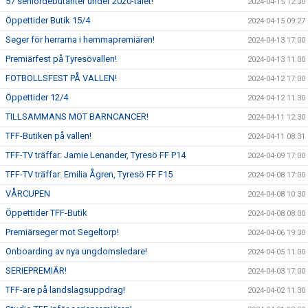
57 seniordebutanter under 2020-talet!
2024-04-15 12:30
Öppettider Butik 15/4
2024-04-15 09:27
Seger för herrarna i hemmapremiären!
2024-04-13 17:00
Premiärfest på Tyresövallen!
2024-04-13 11:00
FOTBOLLSFEST PÅ VALLEN!
2024-04-12 17:00
Öppettider 12/4
2024-04-12 11:30
TILLSAMMANS MOT BARNCANCER!
2024-04-11 12:30
TFF-Butiken på vallen!
2024-04-11 08:31
TFF-TV träffar: Jamie Lenander, Tyresö FF P14
2024-04-09 17:00
TFF-TV träffar: Emilia Ågren, Tyresö FF F15
2024-04-08 17:00
VÅRCUPEN
2024-04-08 10:30
Öppettider TFF-Butik
2024-04-08 08:00
Premiärseger mot Segeltorp!
2024-04-06 19:30
Onboarding av nya ungdomsledare!
2024-04-05 11:00
SERIEPREMIÄR!
2024-04-03 17:00
TFF-are på landslagsuppdrag!
2024-04-02 11:30