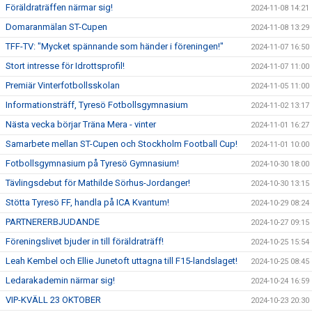
Föräldraträffen närmar sig!
2024-11-08 14:21
Domaranmälan ST-Cupen
2024-11-08 13:29
TFF-TV: "Mycket spännande som händer i föreningen!"
2024-11-07 16:50
Stort intresse för Idrottsprofil!
2024-11-07 11:00
Premiär Vinterfotbollsskolan
2024-11-05 11:00
Informationsträff, Tyresö Fotbollsgymnasium
2024-11-02 13:17
Nästa vecka börjar Träna Mera - vinter
2024-11-01 16:27
Samarbete mellan ST-Cupen och Stockholm Football Cup!
2024-11-01 10:00
Fotbollsgymnasium på Tyresö Gymnasium!
2024-10-30 18:00
Tävlingsdebut för Mathilde Sörhus-Jordanger!
2024-10-30 13:15
Stötta Tyresö FF, handla på ICA Kvantum!
2024-10-29 08:24
PARTNERERBJUDANDE
2024-10-27 09:15
Föreningslivet bjuder in till föräldraträff!
2024-10-25 15:54
Leah Kembel och Ellie Junetoft uttagna till F15-landslaget!
2024-10-25 08:45
Ledarakademin närmar sig!
2024-10-24 16:59
VIP-KVÄLL 23 OKTOBER
2024-10-23 20:30