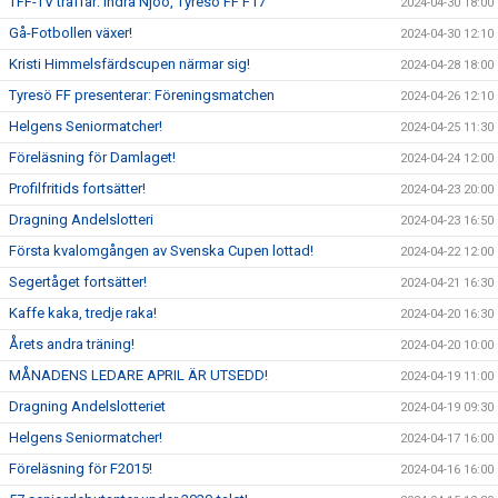
TFF-TV träffar: Indra Njoo, Tyresö FF F17
2024-04-30 18:00
Gå-Fotbollen växer!
2024-04-30 12:10
Kristi Himmelsfärdscupen närmar sig!
2024-04-28 18:00
Tyresö FF presenterar: Föreningsmatchen
2024-04-26 12:10
Helgens Seniormatcher!
2024-04-25 11:30
Föreläsning för Damlaget!
2024-04-24 12:00
Profilfritids fortsätter!
2024-04-23 20:00
Dragning Andelslotteri
2024-04-23 16:50
Första kvalomgången av Svenska Cupen lottad!
2024-04-22 12:00
Segertåget fortsätter!
2024-04-21 16:30
Kaffe kaka, tredje raka!
2024-04-20 16:30
Årets andra träning!
2024-04-20 10:00
MÅNADENS LEDARE APRIL ÄR UTSEDD!
2024-04-19 11:00
Dragning Andelslotteriet
2024-04-19 09:30
Helgens Seniormatcher!
2024-04-17 16:00
Föreläsning för F2015!
2024-04-16 16:00