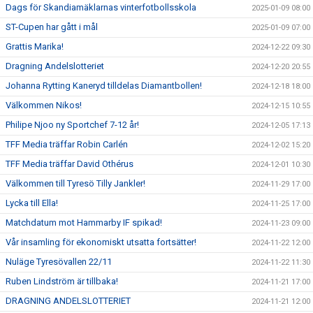
Dags för Skandiamäklarnas vinterfotbollsskola
2025-01-09 08:00
ST-Cupen har gått i mål
2025-01-09 07:00
Grattis Marika!
2024-12-22 09:30
Dragning Andelslotteriet
2024-12-20 20:55
Johanna Rytting Kaneryd tilldelas Diamantbollen!
2024-12-18 18:00
Välkommen Nikos!
2024-12-15 10:55
Philipe Njoo ny Sportchef 7-12 år!
2024-12-05 17:13
TFF Media träffar Robin Carlén
2024-12-02 15:20
TFF Media träffar David Othérus
2024-12-01 10:30
Välkommen till Tyresö Tilly Jankler!
2024-11-29 17:00
Lycka till Ella!
2024-11-25 17:00
Matchdatum mot Hammarby IF spikad!
2024-11-23 09:00
Vår insamling för ekonomiskt utsatta fortsätter!
2024-11-22 12:00
Nuläge Tyresövallen 22/11
2024-11-22 11:30
Ruben Lindström är tillbaka!
2024-11-21 17:00
DRAGNING ANDELSLOTTERIET
2024-11-21 12:00