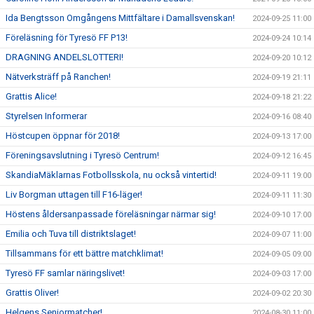
Ida Bengtsson Omgångens Mittfältare i Damallsvenskan!
2024-09-25 11:00
Föreläsning för Tyresö FF P13!
2024-09-24 10:14
DRAGNING ANDELSLOTTERI!
2024-09-20 10:12
Nätverksträff på Ranchen!
2024-09-19 21:11
Grattis Alice!
2024-09-18 21:22
Styrelsen Informerar
2024-09-16 08:40
Höstcupen öppnar för 2018!
2024-09-13 17:00
Föreningsavslutning i Tyresö Centrum!
2024-09-12 16:45
SkandiaMäklarnas Fotbollsskola, nu också vintertid!
2024-09-11 19:00
Liv Borgman uttagen till F16-läger!
2024-09-11 11:30
Höstens åldersanpassade föreläsningar närmar sig!
2024-09-10 17:00
Emilia och Tuva till distriktslaget!
2024-09-07 11:00
Tillsammans för ett bättre matchklimat!
2024-09-05 09:00
Tyresö FF samlar näringslivet!
2024-09-03 17:00
Grattis Oliver!
2024-09-02 20:30
Helgens Seniormatcher!
2024-08-30 11:00