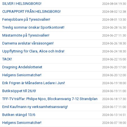
SILVER I HELSINGBORG!
2024-08-04 19:30
CUPRAPPORT FRÅN HELSINGBORG!
2024-08-02 12:38
Feriejobbare på Tyresövallen!
2024-08-01 13:30
Trevlig sommar önskar Sportkontoret!
2024-06-28 16:30
Mästarmöte på Tyresövallen!
2024-06-27 11:30
Damerna avslutar vårsäsongen!
2024-06-26 18:30
Uppflyttning för Clara, Alice och Indra!
2024-06-24 18:30
TACK!
2024-06-22 15:00
Dragning Andelslotteriet
2024-06-20 17:00
Helgens Seniormatcher!
2024-06-20 12:00
Erik Frigren är Månadens Ledare i Juni!
2024-06-19 18:00
Butiksöppet till 26/6!
2024-06-19 11:00
TFF-TV träffar: Philipe Njoo, Blockansvarig 7-12 Strandplan
2024-06-18 17:30
Emil Kaufmann ny verksamhetsansvarig!
2024-06-17 11:00
Butiken stängd 13/6
2024-06-13 14:51
Helgens Seniormatcher!
2024-06-07 18:00