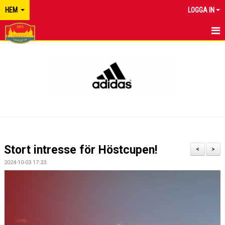
HEM
LOGGA IN
TYRESÖ FF
NYHETER
KALENDER
MATCHER
KONTAKT
Stort intresse för Höstcupen!
<
>
2024-10-03 17:33