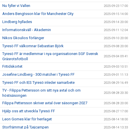
Nu fyller vi Vallen
2025-09-23 17:00
Anders Bengtsson klar för Manchester City
2025-09-15 14:00
Lindberg hyllades
2025-09-14 20:00
Informationskväll - Akademin
2025-09-11 12:04
Nikos Gkoulios förlänger
2025-09-10 20:00
Tyresö FF välkomnar Sebastian Björk
2025-09-08 20:00
Tyresö FF är medlemmar i nya organisationen SGF Svensk
2025-09-04 09:41
Gräsrotsfotboll
Fritidskortet
2025-09-03 10:51
Josefine Lindberg - 300 matcher i Tyresö FF
2025-09-01 11:13
Tyresö FF och IES Tyresö inleder samarbete
2025-08-29 16:49
TV - Filippa Pettersson om sitt nya avtal och om
2025-08-28 20:30
höstsäsongen
Filippa Pettersson skriver avtal över säsongen 2027
2025-08-28 20:00
Hjälp oss att utveckla Tyresö FF
2025-08-27 17:00
Leon Gomes klar för herrlaget
2025-08-14 18:00
Storfrämmat på Tjejcampen
2025-08-14 13:33