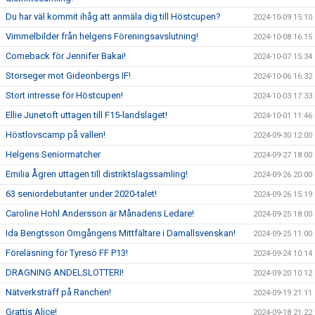
Du har väl kommit ihåg att anmäla dig till Höstcupen?
2024-10-09 15:10
Vimmelbilder från helgens Föreningsavslutning!
2024-10-08 16:15
Comeback för Jennifer Bakai!
2024-10-07 15:34
Storseger mot Gideonbergs IF!
2024-10-06 16:32
Stort intresse för Höstcupen!
2024-10-03 17:33
Ellie Junetoft uttagen till F15-landslaget!
2024-10-01 11:46
Höstlovscamp på vallen!
2024-09-30 12:00
Helgens Seniormatcher
2024-09-27 18:00
Emilia Ågren uttagen till distriktslagssamling!
2024-09-26 20:00
63 seniordebutanter under 2020-talet!
2024-09-26 15:19
Caroline Hohl Andersson är Månadens Ledare!
2024-09-25 18:00
Ida Bengtsson Omgångens Mittfältare i Damallsvenskan!
2024-09-25 11:00
Föreläsning för Tyresö FF P13!
2024-09-24 10:14
DRAGNING ANDELSLOTTERI!
2024-09-20 10:12
Nätverksträff på Ranchen!
2024-09-19 21:11
Grattis Alice!
2024-09-18 21:22