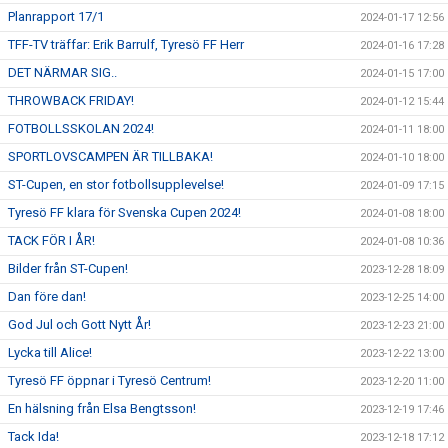
Planrapport 17/1
2024-01-17 12:56
TFF-TV träffar: Erik Barrulf, Tyresö FF Herr
2024-01-16 17:28
DET NÄRMAR SIG..
2024-01-15 17:00
THROWBACK FRIDAY!
2024-01-12 15:44
FOTBOLLSSKOLAN 2024!
2024-01-11 18:00
SPORTLOVSCAMPEN ÄR TILLBAKA!
2024-01-10 18:00
ST-Cupen, en stor fotbollsupplevelse!
2024-01-09 17:15
Tyresö FF klara för Svenska Cupen 2024!
2024-01-08 18:00
TACK FÖR I ÅR!
2024-01-08 10:36
Bilder från ST-Cupen!
2023-12-28 18:09
Dan före dan!
2023-12-25 14:00
God Jul och Gott Nytt År!
2023-12-23 21:00
Lycka till Alice!
2023-12-22 13:00
Tyresö FF öppnar i Tyresö Centrum!
2023-12-20 11:00
En hälsning från Elsa Bengtsson!
2023-12-19 17:46
Tack Ida!
2023-12-18 17:12