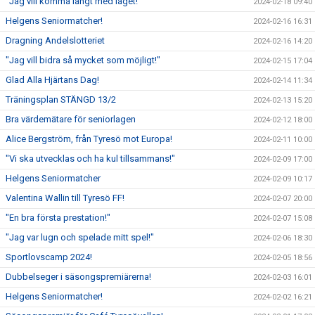
"Jag vill komma långt med laget!"
2024-02-18 09:40
Helgens Seniormatcher!
2024-02-16 16:31
Dragning Andelslotteriet
2024-02-16 14:20
"Jag vill bidra så mycket som möjligt!"
2024-02-15 17:04
Glad Alla Hjärtans Dag!
2024-02-14 11:34
Träningsplan STÄNGD 13/2
2024-02-13 15:20
Bra värdemätare för seniorlagen
2024-02-12 18:00
Alice Bergström, från Tyresö mot Europa!
2024-02-11 10:00
"Vi ska utvecklas och ha kul tillsammans!"
2024-02-09 17:00
Helgens Seniormatcher
2024-02-09 10:17
Valentina Wallin till Tyresö FF!
2024-02-07 20:00
"En bra första prestation!"
2024-02-07 15:08
"Jag var lugn och spelade mitt spel!"
2024-02-06 18:30
Sportlovscamp 2024!
2024-02-05 18:56
Dubbelseger i säsongspremiärerna!
2024-02-03 16:01
Helgens Seniormatcher!
2024-02-02 16:21