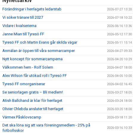
Nyhetsarkiv
Förändringar i herrlagets ledarstab
2026-07-27 13:20
Vi söker tränare till 2027
2026-07-18 10:22
Vidare i kvalserierna
2026-06-16 13:36
Janne Mian till Tyresö FF
2026-05-12 17:30
Tyresö FF och Martin Evans går skilda vägar
2026-05-11 15:14
Anmälan är öppen till våra sommarcamper
2026-04-27 09:33
Nytt koncept för sommarcamperna
2026-04-20 10:29
Välkommen hem - Rolf Solem
2026-04-07 18:00
Alex Wilson får utökad roll i Tyresö FF
2026-04-05 10:00
Tyresö FF omorganiserar
2026-04-02 16:45
Se seniorlagen gratis – Bli medlem!
2026-03-27 18:05
Atish Ballchand är klar för herrlaget
2026-03-24 18:00
Olivier Chlebda ansluter till herrlaget
2026-03-20 18:00
Värmex Påsklovscamp
2026-03-18 11:20
Det ska löna sig att vara föreningsmedlem - 25% på
2026-03-16 10:33
fotbollsskor