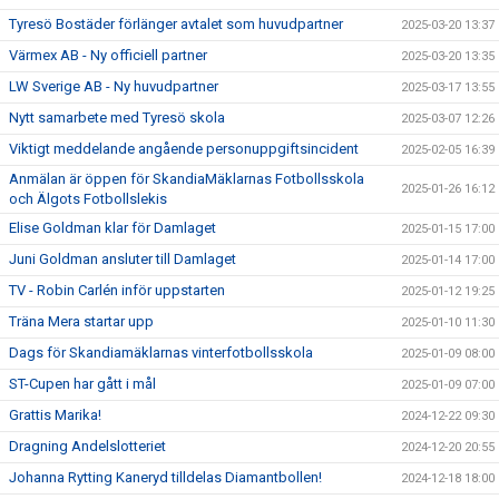
Tyresö Bostäder förlänger avtalet som huvudpartner
2025-03-20 13:37
Värmex AB - Ny officiell partner
2025-03-20 13:35
LW Sverige AB - Ny huvudpartner
2025-03-17 13:55
Nytt samarbete med Tyresö skola
2025-03-07 12:26
Viktigt meddelande angående personuppgiftsincident
2025-02-05 16:39
Anmälan är öppen för SkandiaMäklarnas Fotbollsskola
2025-01-26 16:12
och Älgots Fotbollslekis
Elise Goldman klar för Damlaget
2025-01-15 17:00
Juni Goldman ansluter till Damlaget
2025-01-14 17:00
TV - Robin Carlén inför uppstarten
2025-01-12 19:25
Träna Mera startar upp
2025-01-10 11:30
Dags för Skandiamäklarnas vinterfotbollsskola
2025-01-09 08:00
ST-Cupen har gått i mål
2025-01-09 07:00
Grattis Marika!
2024-12-22 09:30
Dragning Andelslotteriet
2024-12-20 20:55
Johanna Rytting Kaneryd tilldelas Diamantbollen!
2024-12-18 18:00