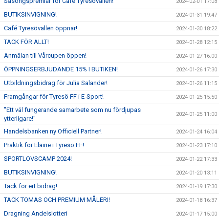
Säsongspremiär för Café Tyresövallen!
2024-02-01 17:08
BUTIKSINVIGNING!
2024-01-31 19:47
Café Tyresövallen öppnar!
2024-01-30 18:22
TACK FÖR ALLT!
2024-01-28 12:15
Anmälan till Vårcupen öppen!
2024-01-27 16:00
ÖPPNINGSERBJUDANDE 15% I BUTIKEN!
2024-01-26 17:30
Utbildningsbidrag för Julia Salander!
2024-01-26 11:15
Framgångar för Tyresö FF i E-Sport!
2024-01-25 15:50
"Ett väl fungerande samarbete som nu fördjupas
2024-01-25 11:00
ytterligare!"
Handelsbanken ny Officiell Partner!
2024-01-24 16:04
Praktik för Elaine i Tyresö FF!
2024-01-23 17:10
SPORTLOVSCAMP 2024!
2024-01-22 17:33
BUTIKSINVIGNING!
2024-01-20 13:11
Tack för ert bidrag!
2024-01-19 17:30
TACK TOMAS OCH PREMIUM MÅLERI!
2024-01-18 16:37
Dragning Andelslotteri
2024-01-17 15:00