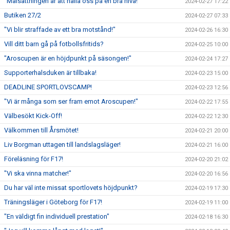
"Målsättningen är att hålla oss på en bra nivå!"
2024-02-27 17:22
Butiken 27/2
2024-02-27 07:33
"Vi blir straffade av ett bra motstånd!"
2024-02-26 16:30
Vill ditt barn gå på fotbollsfritids?
2024-02-25 10:00
"Aroscupen är en höjdpunkt på säsongen!"
2024-02-24 17:27
Supporterhalsduken är tillbaka!
2024-02-23 15:00
DEADLINE SPORTLOVSCAMP!
2024-02-23 12:56
"Vi är många som ser fram emot Aroscupen!"
2024-02-22 17:55
Välbesökt Kick-Off!
2024-02-22 12:30
Välkommen till Årsmötet!
2024-02-21 20:00
Liv Borgman uttagen till landslagsläger!
2024-02-21 16:00
Föreläsning för F17!
2024-02-20 21:02
"Vi ska vinna matcher!"
2024-02-20 16:56
Du har väl inte missat sportlovets höjdpunkt?
2024-02-19 17:30
Träningsläger i Göteborg för F17!
2024-02-19 11:00
"En väldigt fin individuell prestation"
2024-02-18 16:30