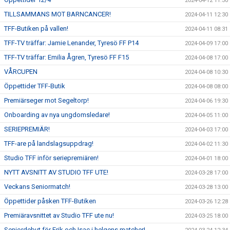
2024-04-12 11:30
TILLSAMMANS MOT BARNCANCER!
2024-04-11 12:30
TFF-Butiken på vallen!
2024-04-11 08:31
TFF-TV träffar: Jamie Lenander, Tyresö FF P14
2024-04-09 17:00
TFF-TV träffar: Emilia Ågren, Tyresö FF F15
2024-04-08 17:00
VÅRCUPEN
2024-04-08 10:30
Öppettider TFF-Butik
2024-04-08 08:00
Premiärseger mot Segeltorp!
2024-04-06 19:30
Onboarding av nya ungdomsledare!
2024-04-05 11:00
SERIEPREMIÄR!
2024-04-03 17:00
TFF-are på landslagsuppdrag!
2024-04-02 11:30
Studio TFF inför seriepremiären!
2024-04-01 18:00
NYTT AVSNITT AV STUDIO TFF UTE!
2024-03-28 17:00
Veckans Seniormatch!
2024-03-28 13:00
Öppettider påsken TFF-Butiken
2024-03-26 12:28
Premiäravsnittet av Studio TFF ute nu!
2024-03-25 18:00
Seniordebut för Erik och Isac i helgens matcher!