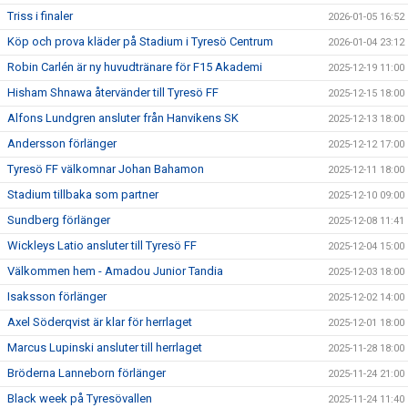
Triss i finaler
2026-01-05 16:52
Köp och prova kläder på Stadium i Tyresö Centrum
2026-01-04 23:12
Robin Carlén är ny huvudtränare för F15 Akademi
2025-12-19 11:00
Hisham Shnawa återvänder till Tyresö FF
2025-12-15 18:00
Alfons Lundgren ansluter från Hanvikens SK
2025-12-13 18:00
Andersson förlänger
2025-12-12 17:00
Tyresö FF välkomnar Johan Bahamon
2025-12-11 18:00
Stadium tillbaka som partner
2025-12-10 09:00
Sundberg förlänger
2025-12-08 11:41
Wickleys Latio ansluter till Tyresö FF
2025-12-04 15:00
Välkommen hem - Amadou Junior Tandia
2025-12-03 18:00
Isaksson förlänger
2025-12-02 14:00
Axel Söderqvist är klar för herrlaget
2025-12-01 18:00
Marcus Lupinski ansluter till herrlaget
2025-11-28 18:00
Bröderna Lanneborn förlänger
2025-11-24 21:00
Black week på Tyresövallen
2025-11-24 11:40