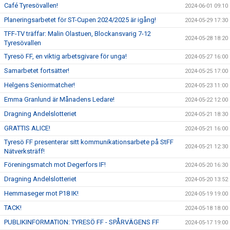
Café Tyresövallen!
2024-06-01 09:10
Planeringsarbetet för ST-Cupen 2024/2025 är igång!
2024-05-29 17:30
TFF-TV träffar: Malin Olastuen, Blockansvarig 7-12
2024-05-28 18:20
Tyresövallen
Tyresö FF, en viktig arbetsgivare för unga!
2024-05-27 16:00
Samarbetet fortsätter!
2024-05-25 17:00
Helgens Seniormatcher!
2024-05-23 11:00
Emma Granlund är Månadens Ledare!
2024-05-22 12:00
Dragning Andelslotteriet
2024-05-21 18:30
GRATTIS ALICE!
2024-05-21 16:00
Tyresö FF presenterar sitt kommunikationsarbete på StFF
2024-05-21 12:30
Nätverksträff!
Föreningsmatch mot Degerfors IF!
2024-05-20 16:30
Dragning Andelslotteriet
2024-05-20 13:52
Hemmaseger mot P18 IK!
2024-05-19 19:00
TACK!
2024-05-18 18:00
PUBLIKINFORMATION: TYRESÖ FF - SPÅRVÄGENS FF
2024-05-17 19:00