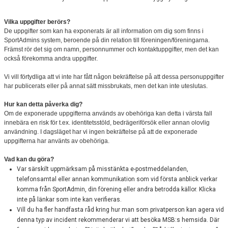
Vilka uppgifter berörs?
De uppgifter som kan ha exponerats är all information om dig som finns i
SportAdmins system, beroende på din relation till föreningen/föreningarna.
Främst rör det sig om namn, personnummer och kontaktuppgifter, men det kan
också förekomma andra uppgifter.
Vi vill förtydliga att vi inte har fått någon bekräftelse på att dessa personuppgifter
har publicerats eller på annat sätt missbrukats, men det kan inte uteslutas.
Hur kan detta påverka dig?
Om de exponerade uppgifterna används av obehöriga kan detta i värsta fall
innebära en risk för t.ex. identitetsstöld, bedrägeriförsök eller annan olovlig
användning. I dagsläget har vi ingen bekräftelse på att de exponerade
uppgifterna har använts av obehöriga.
Vad kan du göra?
Var särskilt uppmärksam på misstänkta e-postmeddelanden,
telefonsamtal eller annan kommunikation som vid första anblick verkar
komma från SportAdmin, din förening eller andra betrodda källor. Klicka
inte på länkar som inte kan verifieras.
Vill du ha fler handfasta råd kring hur man som privatperson kan agera vid
denna typ av incident rekommenderar vi att besöka MSB:s hemsida. Där