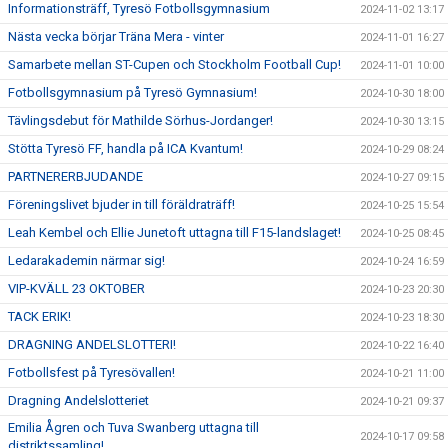
Informationsträff, Tyresö Fotbollsgymnasium
2024-11-02 13:17
Nästa vecka börjar Träna Mera - vinter
2024-11-01 16:27
Samarbete mellan ST-Cupen och Stockholm Football Cup!
2024-11-01 10:00
Fotbollsgymnasium på Tyresö Gymnasium!
2024-10-30 18:00
Tävlingsdebut för Mathilde Sörhus-Jordanger!
2024-10-30 13:15
Stötta Tyresö FF, handla på ICA Kvantum!
2024-10-29 08:24
PARTNERERBJUDANDE
2024-10-27 09:15
Föreningslivet bjuder in till föräldraträff!
2024-10-25 15:54
Leah Kembel och Ellie Junetoft uttagna till F15-landslaget!
2024-10-25 08:45
Ledarakademin närmar sig!
2024-10-24 16:59
VIP-KVÄLL 23 OKTOBER
2024-10-23 20:30
TACK ERIK!
2024-10-23 18:30
DRAGNING ANDELSLOTTERI!
2024-10-22 16:40
Fotbollsfest på Tyresövallen!
2024-10-21 11:00
Dragning Andelslotteriet
2024-10-21 09:37
Emilia Ågren och Tuva Swanberg uttagna till
2024-10-17 09:58
distriktssamling!