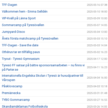
TFF-Dagen
2025-05-16 07:38
Välkommen hem - Emma Selldén
2025-05-10 18:00
VIP-Kväll på Länna Sport
2025-05-09 10:00
Sommarcamp på Tyresövallen
2025-05-07 14:05
Jumpyard-Disco
2025-05-04 13:00
Årets första matchcamp på Tyresövallen
2025-05-03 15:10
TFF-Dagen - Save the date
2025-05-03 14:04
Othérus tar en tillfällig paus
2025-05-02 16:23
Tryout - Tyresö Gymnasium
2025-04-17 12:00
Tyresö FF satsar på bättre sponsorsamarbeten – nu finns vi
2025-04-11 16:23
på Parter.se
Internationella Engelska Skolan i Tyresö är huvudpartner till
2025-04-04 16:00
Vårcupen
Påsklovscamp
2025-04-03 10:18
Premiärvecka
2025-03-31 01:48
TYBO Sommarcamp
2025-03-27 16:55
Skandiamäklarnas Fotbollsskola
2025-03-26 14:05