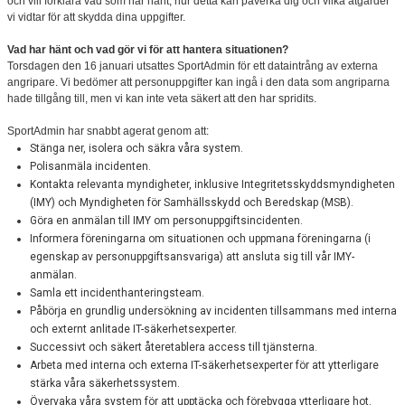
och vill förklara vad som har hänt, hur detta kan påverka dig och vilka åtgärder
vi vidtar för att skydda dina uppgifter.
Vad har hänt och vad gör vi för att hantera situationen?
Torsdagen den 16 januari utsattes SportAdmin för ett dataintrång av externa
angripare. Vi bedömer att personuppgifter kan ingå i den data som angriparna
hade tillgång till, men vi kan inte veta säkert att den har spridits.
SportAdmin har snabbt agerat genom att:
Stänga ner, isolera och säkra våra system.
Polisanmäla incidenten.
Kontakta relevanta myndigheter, inklusive Integritetsskyddsmyndigheten
(IMY) och Myndigheten för Samhällsskydd och Beredskap (MSB).
Göra en anmälan till IMY om personuppgiftsincidenten.
Informera föreningarna om situationen och uppmana föreningarna (i
egenskap av personuppgiftsansvariga) att ansluta sig till vår IMY-
anmälan.
Samla ett incidenthanteringsteam.
Påbörja en grundlig undersökning av incidenten tillsammans med interna
och externt anlitade IT-säkerhetsexperter.
Successivt och säkert återetablera access till tjänsterna.
Arbeta med interna och externa IT-säkerhetsexperter för att ytterligare
stärka våra säkerhetssystem.
Övervaka våra system för att upptäcka och förebygga ytterligare hot.