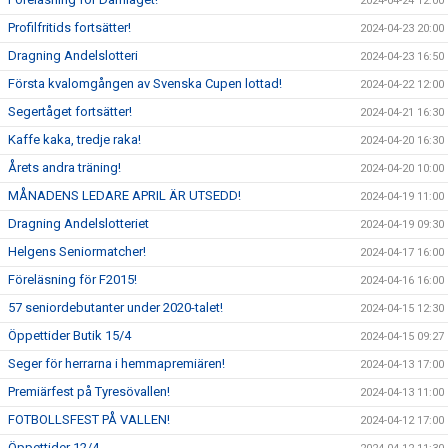
2024-04-24 12:00
Profilfritids fortsätter!
2024-04-23 20:00
Dragning Andelslotteri
2024-04-23 16:50
Första kvalomgången av Svenska Cupen lottad!
2024-04-22 12:00
Segertåget fortsätter!
2024-04-21 16:30
Kaffe kaka, tredje raka!
2024-04-20 16:30
Årets andra träning!
2024-04-20 10:00
MÅNADENS LEDARE APRIL ÄR UTSEDD!
2024-04-19 11:00
Dragning Andelslotteriet
2024-04-19 09:30
Helgens Seniormatcher!
2024-04-17 16:00
Föreläsning för F2015!
2024-04-16 16:00
57 seniordebutanter under 2020-talet!
2024-04-15 12:30
Öppettider Butik 15/4
2024-04-15 09:27
Seger för herrarna i hemmapremiären!
2024-04-13 17:00
Premiärfest på Tyresövallen!
2024-04-13 11:00
FOTBOLLSFEST PÅ VALLEN!
2024-04-12 17:00
Öppettider 12/4