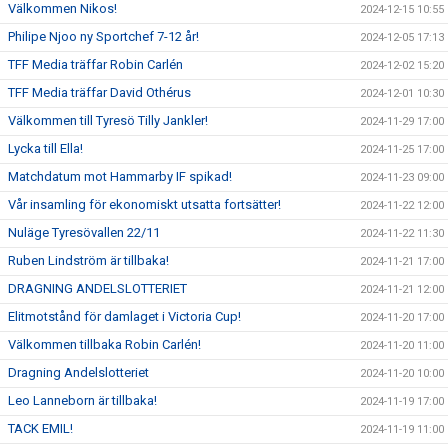
Välkommen Nikos!
2024-12-15 10:55
Philipe Njoo ny Sportchef 7-12 år!
2024-12-05 17:13
TFF Media träffar Robin Carlén
2024-12-02 15:20
TFF Media träffar David Othérus
2024-12-01 10:30
Välkommen till Tyresö Tilly Jankler!
2024-11-29 17:00
Lycka till Ella!
2024-11-25 17:00
Matchdatum mot Hammarby IF spikad!
2024-11-23 09:00
Vår insamling för ekonomiskt utsatta fortsätter!
2024-11-22 12:00
Nuläge Tyresövallen 22/11
2024-11-22 11:30
Ruben Lindström är tillbaka!
2024-11-21 17:00
DRAGNING ANDELSLOTTERIET
2024-11-21 12:00
Elitmotstånd för damlaget i Victoria Cup!
2024-11-20 17:00
Välkommen tillbaka Robin Carlén!
2024-11-20 11:00
Dragning Andelslotteriet
2024-11-20 10:00
Leo Lanneborn är tillbaka!
2024-11-19 17:00
TACK EMIL!
2024-11-19 11:00