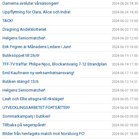
Damerna avslutar vårsäsongen!
2024-06-26 18:30
Uppflyttning för Clara, Alice och Indra!
2024-06-24 18:30
TACK!
2024-06-22 15:00
Dragning Andelslotteriet
2024-06-20 17:00
Helgens Seniormatcher!
2024-06-20 12:00
Erik Frigren är Månadens Ledare i Juni!
2024-06-19 18:00
Butiksöppet till 26/6!
2024-06-19 11:00
TFF-TV träffar: Philipe Njoo, Blockansvarig 7-12 Strandplan
2024-06-18 17:30
Emil Kaufmann ny verksamhetsansvarig!
2024-06-17 11:00
Butiken stängd 13/6
2024-06-13 14:51
Helgens Seniormatcher!
2024-06-07 18:00
Leah och Ellie uttagna till riksläger!
2024-06-05 17:00
UTVECKLINGSARBETET FORTSÄTTER!
2024-06-04 16:00
Sommarkampanj i butiken!
2024-06-03 09:00
Tillbaka på segerspåret!
2024-06-02 18:00
Bilder från herrlagets match mot Norsborg FC!
2024-06-01 18:00