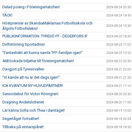
Delad poäng i Föreningsmatchen!
2024-08-24 20:30
TACK!
2024-08-24 18:30
Höstpremiär av SkandiaMäklarnas Fotbollsskola och
2024-08-24 10:30
Älgots Fotbollslekis!
PUBLIKINFORMATION: TYRESÖ FF - DEGERFORS IF
2024-08-23 18:30
Driftstörning Sportadmin
2024-08-23 17:05
"Fantastiskt att kunna samla TFF-familjen igen!"
2024-08-23 10:55
468 bokade biljetter till föreningsmatchen!
2024-08-22 20:30
Oavgjort på Tyresövallen
2024-08-21 22:00
"Vi kände att nu är det dags igen!"
2024-08-21 21:30
ICA KVANTUM NY HUVUDPARTNER!
2024-08-21 17:10
Seniordebut för Victor Rönngren!
2024-08-20 20:30
Dragning Andelslotteriet
2024-08-20 17:00
Lär känna Sofia och Thea i damlaget!
2024-08-19 15:00
Segertåget fortsätter!
2024-08-18 20:33
Tillbaka på vinnarspåret!
2024-08-18 18:30