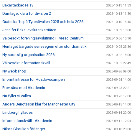
Bakai tackades av
2025-10-13 11:33
Damlaget klara för division 2
2025-10-13 11:30
Gratis kaffe på Tyresövallen 2025 och hela 2026
2025-10-10 15:45
Jennifer Bakai avslutar karriären
2025-10-09 19:00
Välbesökt föreningsavslutning i Tyresö Centrum
2025-10-06 10:10
Herrlaget bärgade seriesegern efter stor dramatik
2025-10-05 23:36
Ny sportslig organisation 2026
2025-10-02 18:00
Välbesökt informationskväll
2025-10-01 22:49
Ny webbshop
2025-09-26 09:00
Enormt intresse för Höstlovscampen
2025-09-24 14:00
Provträna med Akademin
2025-09-23 22:21
Nu fyller vi Vallen
2025-09-23 17:00
Anders Bengtsson klar för Manchester City
2025-09-15 14:00
Lindberg hyllades
2025-09-14 20:00
Informationskväll - Akademin
2025-09-11 12:04
Nikos Gkoulios förlänger
2025-09-10 20:00