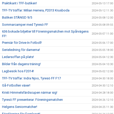
Praktikant i TFF-butiken!
2024-05-13 17:00
TFF-TV träffar: Milian Herrera, P2013 Krusboda
2024-05-12 11:30
Butiken STÄNGD 9/5
2024-05-08 12:00
Sommarcamper med Tyresö FF
2024-05-08 09:55
636 bokade biljetter till Föreningsmatchen mot Spårvägens
2024-05-07 11:00
FF!
Premiär för Drive-In Fotboll!
2024-05-06 17:00
Serieledning för damerna!
2024-05-05 18:00
Ledarsoffan på plats!
2024-05-04 12:30
Bilder från dagens träning!
2024-05-04 10:30
Lagbesök hos F2014!
2024-05-02 12:00
TFF-TV träffar: Indra Njoo, Tyresö FF F17
2024-04-30 18:00
Gå-Fotbollen växer!
2024-04-30 12:10
Kristi Himmelsfärdscupen närmar sig!
2024-04-28 18:00
Tyresö FF presenterar: Föreningsmatchen
2024-04-26 12:10
Helgens Seniormatcher!
2024-04-25 11:30
Föreläsning för Damlaget!