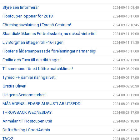
Styrelsen Informerar
2024-09-16 08:40
Höstcupen öppnar för 2018!
2024-09-13 17:00
Föreningsavslutning i Tyresö Centrum!
2024-09-12 16:45
SkandiaMäklarnas Fotbollsskola, nu också vintertid!
2024-09-11 19:00
Liv Borgman uttagen till F16-läger!
2024-09-11 11:30
Höstens åldersanpassade föreläsningar närmar sig!
2024-09-10 17:00
Emilia och Tuva till distriktslaget!
2024-09-07 11:00
Tillsammans för ett bättre matchklimat!
2024-09-05 09:00
Tyresö FF samlar näringslivet!
2024-09-03 17:00
Grattis Oliver!
2024-09-02 20:30
Helgens Seniormatcher!
2024-08-30 11:00
MÅNADENS LEDARE AUGUSTI ÄR UTSEDD!
2024-08-29 17:00
THROWBACK WEDNESDAY!
2024-08-28 17:00
Anmälan till Höstcupen ute!
2024-08-27 18:00
Driftstörning i SportAdmin
2024-08-26 13:41
TACK!
2024-08-25 11:00