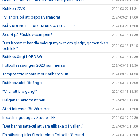
2024-03-24 12:34
Butiken 22/3
2024-03-22 14:34
"Vi är bra på att peppa varandra!"
2024-03-21 17:00
MÅNADENS LEDARE MARS ÄR UTSEDD!
2024-03-20 18:00
Ses vi på Påsklovscampen?
2024-03-19 19:30
"Det kommer handla väldigt mycket om glädje, gemenskap
2024-03-19 17:15
och lek!"
Butiksstängt LÖRDAG
2024-03-19 10:30
Fotbollssäsongen 2023 summeras
2024-03-18 16:30
Tempofattig insats mot Karlbergs BK
2024-03-17 14:30
Butiksavtalet förlängs!
2024-03-16 10:00
"Vi är ett bra gäng!"
2024-03-15 16:35
Helgens Seniormatcher!
2024-03-14 18:00
Stort intresse för Vårcupen!
2024-03-13 18:00
Inspelningsdag av Studio TFF!
2024-03-12 20:30
"Det känns jättekul att vara tillbaka på vallen!"
2024-03-12 11:00
En hälsning från Stockholms Fotbollsförbund
2024-03-12 10:00