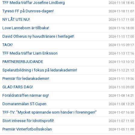
TFF Media träffar Josefine Lindberg
2024-11-18 18:45
Tyresö FF på Dunross-dagen!
2024-11-18 11:07
NY LÅT UTE NU!
2024-11-17 11:00
Love Lanneborn är tillbaka!
2024-11-16 18:00
David Otherus ny huvudtränare i herrlaget!
2024-11-15 17:00
TACK!
2024-11-15 09:17
TFF Media träffar Liam Eriksson
2024-11-13 17:16
PARTNERERBJUDANDE
2024-11-13 10:12
Spelarutbildning i fokus på ledarakademin!
2024-11-12 21:12
Premiär för ledarakademin!
2024-11-11 19:56
GLAD FARS DAG!
2024-11-10 09:00
Föräldraträffen närmar sig!
2024-11-08 14:21
Domaranmälan ST-Cupen
2024-11-08 13:29
TFF-TV: "Mycket spännande som händer i föreningen!"
2024-11-07 16:50
Stort intresse för Idrottsprofil!
2024-11-07 11:00
Premiär Vinterfotbollsskolan
2024-11-05 11:00