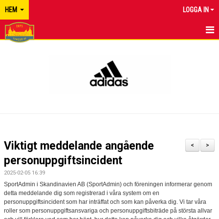
HEM
LOGGA IN
TYRESÖ FF
NYHETER
KALENDER
MATCHER
KONTAKT
Viktigt meddelande angående
<
>
personuppgiftsincident
2025-02-05 16:39
SportAdmin i Skandinavien AB (SportAdmin) och föreningen informerar genom
detta meddelande dig som registrerad i våra system om en
personuppgiftsincident som har inträffat och som kan påverka dig. Vi tar våra
roller som personuppgiftsansvariga och personuppgiftsbiträde på största allvar