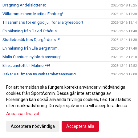
Dragning Andelslotteriet
2023-12-18 15:25
Välkommen hem Martina Ehnberg!
2023-12-16 17:30
Tillsammans för en god jul, för alla tyresöbor!
2023-12-16 13:14
En hälsning från David Othérus!
2023-12-15 11:48
Studiebesök hos Djurgårdens IF
2023-12-14 11:30
En hälsning från Ella Bergström!
2023-12-13 17:40
Malin Olastuen ny blockansvarig!
2023-12-12 17:10
Ellie Junetoft till Malmö FF!
2023-12-11 12:52
Oskar Kaufmann ny verksamhetsansvarig
2023-12-10 17:00
En hälsning från Ludwig Holmgren!
2023-12-09 15:00
För att hemsidan ska fungera korrekt använder vi nödvändiga
HÅLLBARHETSRAPPORTEN UTE!
2023-12-08 17:50
cookies från SportAdmin. Dessa går inte att stänga av.
Föreningen kan också använda frivilliga cookies, t.ex. för statistik
TFF-TV träffar: Oscar Magnusson, Dalarös Eviga Städ
2023-12-08 11:33
eller marknadsföring. Du väljer själv om du vill acceptera dessa.
Dalarös Eviga Städ ny Officiell Partner!
2023-12-07 17:00
Anpassa dina val
Profilfritids verksamhet fortsätter!
2023-12-06 17:00
Ledaravslutning!
Acceptera nödvändiga
Acceptera alla
2023-12-05 08:41
Ledaravslutning!
2023-12-02 15:00