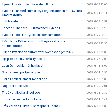
Tyresö FF välkomnar Sebastian Björk
2025-09-08 20:00
Tyresö FF är medlemmar i nya organisationen SGF Svensk
2025-09-04 09:41
Gräsrotsfotboll
Fritidskortet
2025-09-03 10:51
Josefine Lindberg - 300 matcher i Tyresö FF
2025-09-01 11:13
Tyresö FF och IES Tyresö inleder samarbete
2025-08-29 16:49
TV - Filippa Pettersson om sitt nya avtal och om
2025-08-28 20:30
höstsäsongen
Filippa Pettersson skriver avtal över säsongen 2027
2025-08-28 20:00
Hjälp oss att utveckla Tyresö FF
2025-08-27 17:00
Leon Gomes klar för herrlaget
2025-08-14 18:00
Storfrämmat på Tjejcampen
2025-08-14 13:33
Linus Löfdahl lämnar för college
2025-08-13 11:00
Dags för Träna Mera
2025-08-05 12:01
Trio åker tillbaka till college
2025-08-04 17:30
Emilia Irle lämnar för college
2025-08-04 11:47
Från Vallen till Eliten | Christopher Lundhall
2025-07-28 10:00