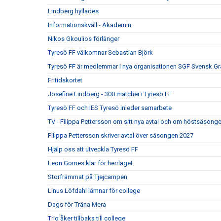
Lindberg hyllades
Informationskväll - Akademin
Nikos Gkoulios förlänger
Tyresö FF välkomnar Sebastian Björk
Tyresö FF är medlemmar i nya organisationen SGF Svensk Gr
Fritidskortet
Josefine Lindberg - 300 matcher i Tyresö FF
Tyresö FF och IES Tyresö inleder samarbete
TV - Filippa Pettersson om sitt nya avtal och om höstsäsong
Filippa Pettersson skriver avtal över säsongen 2027
Hjälp oss att utveckla Tyresö FF
Leon Gomes klar för herrlaget
Storfrämmat på Tjejcampen
Linus Löfdahl lämnar för college
Dags för Träna Mera
Trio åker tillbaka till college