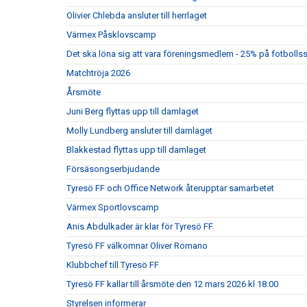
Olivier Chlebda ansluter till herrlaget
Värmex Påsklovscamp
Det ska löna sig att vara föreningsmedlem - 25% på fotbolls
Matchtröja 2026
Årsmöte
Juni Berg flyttas upp till damlaget
Molly Lundberg ansluter till damlaget
Blakkestad flyttas upp till damlaget
Försäsongserbjudande
Tyresö FF och Office Network återupptar samarbetet
Värmex Sportlovscamp
Anis Abdulkader är klar för Tyresö FF
Tyresö FF välkomnar Oliver Romano
Klubbchef till Tyresö FF
Tyresö FF kallar till årsmöte den 12 mars 2026 kl 18:00
Styrelsen informerar