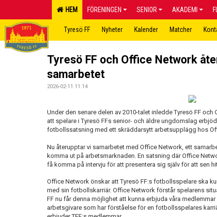
HEM
FÖRENINGEN
SENIOR
AKADEMI
F
Tyresö FF
Nyheter
Kalender
Matcher
Kont
Tyresö FF och Office Network åte
samarbetet
2026-02-11 11:14
Under den senare delen av 2010-talet inledde Tyresö FF och
att spelare i Tyresö FFs senior- och äldre ungdomslag erbjö
fotbollssatsning med ett skräddarsytt arbetsupplägg hos Of
Nu återupptar vi samarbetet med Office Network, ett samarbe
komma ut på arbetsmarknaden. En satsning där Office Netw
få komma på intervju för att presentera sig själv för att sen 
Office Network önskar att Tyresö FF:s fotbollsspelare ska k
med sin fotbollskarriär. Office Network förstår spelarens situa
FF nu får denna möjlighet att kunna erbjuda våra medlemmar är
arbetsgivare som har förståelse för en fotbollsspelares karr
erbjuder TFF:s medlemmar.