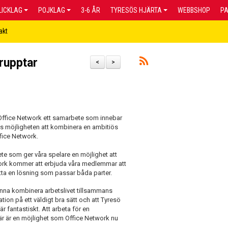
LICKLAG
POJKLAG
3-6 ÅR
TYRESÖS HJÄRTA
WEBBSHOP
P
akt
rupptar
<
>
 Office Network ett samarbete som innebar
ds möjligheten att kombinera en ambitiös
fice Network.
te som ger våra spelare en möjlighet att
ork kommer att erbjuda våra medlemmar att
hitta en lösning som passar båda parter.
unna kombinera arbetslivet tillsammans
tion på ett väldigt bra sätt och att Tyresö
 fantastiskt. Att arbeta för en
iär är en möjlighet som Office Network nu