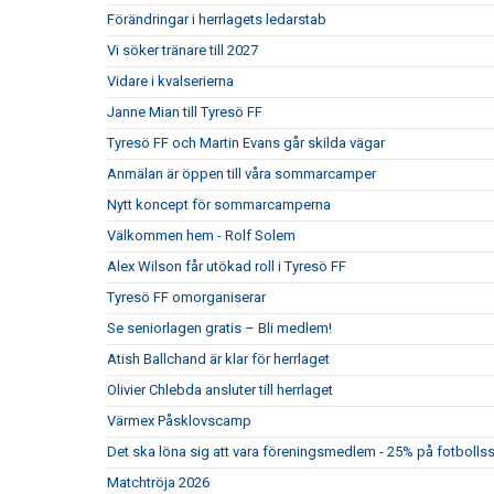
Förändringar i herrlagets ledarstab
Vi söker tränare till 2027
Vidare i kvalserierna
Janne Mian till Tyresö FF
Tyresö FF och Martin Evans går skilda vägar
Anmälan är öppen till våra sommarcamper
Nytt koncept för sommarcamperna
Välkommen hem - Rolf Solem
Alex Wilson får utökad roll i Tyresö FF
Tyresö FF omorganiserar
Se seniorlagen gratis – Bli medlem!
Atish Ballchand är klar för herrlaget
Olivier Chlebda ansluter till herrlaget
Värmex Påsklovscamp
Det ska löna sig att vara föreningsmedlem - 25% på fotbolls
Matchtröja 2026