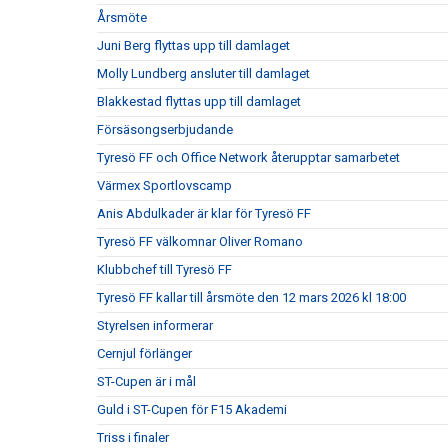
Årsmöte
Juni Berg flyttas upp till damlaget
Molly Lundberg ansluter till damlaget
Blakkestad flyttas upp till damlaget
Försäsongserbjudande
Tyresö FF och Office Network återupptar samarbetet
Värmex Sportlovscamp
Anis Abdulkader är klar för Tyresö FF
Tyresö FF välkomnar Oliver Romano
Klubbchef till Tyresö FF
Tyresö FF kallar till årsmöte den 12 mars 2026 kl 18:00
Styrelsen informerar
Cernjul förlänger
ST-Cupen är i mål
Guld i ST-Cupen för F15 Akademi
Triss i finaler