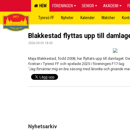
HEM
FÖRENINGEN
SENIOR
AKADEMI
F
Tyresö FF
Nyheter
Kalender
Matcher
Kont
Blakkestad flyttas upp till damlag
2026-03-05 18:00
Maja Blakkestad, född 2008, har flyttats upp till damlaget. Den
fostran i Tyresö FF och spelade 2025 i föreninges F17-lag.
"Jag förväntar mig en bra säsong med lärorika och givande mat
Nyhetsarkiv