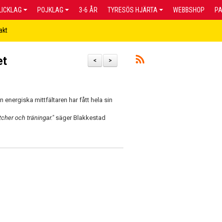
LICKLAG
POJKLAG
3-6 ÅR
TYRESÖS HJÄRTA
WEBBSHOP
P
akt
et
<
>
 energiska mittfältaren har fått hela sin
cher och träningar."
säger Blakkestad