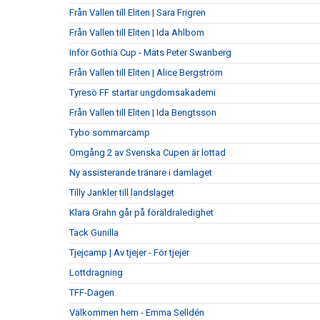
Från Vallen till Eliten | Sara Frigren
Från Vallen till Eliten | Ida Ahlbom
Inför Gothia Cup - Mats Peter Swanberg
Från Vallen till Eliten | Alice Bergström
Tyresö FF startar ungdomsakademi
Från Vallen till Eliten | Ida Bengtsson
Tybo sommarcamp
Omgång 2 av Svenska Cupen är lottad
Ny assisterande tränare i damlaget
Tilly Jankler till landslaget
Klara Grahn går på föräldraledighet
Tack Gunilla
Tjejcamp | Av tjejer - För tjejer
Lottdragning
TFF-Dagen
Välkommen hem - Emma Selldén