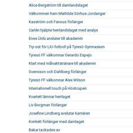
Alice Bergström till damlandslaget
Välkommen hem Mathilde Sörhus-Jordanger
Kasström och Fanous förlänger
Carlén hjälpte herrlandslaget med analys
Enes Ünlü ansluter till akademin
Try-out för LIU-fotboll på Tyresö Gymnasium
Tyresö FF välkomnar Gerardo Espejo
Klart med målvaktstränare till akademin
Svensson och Dahlberg förlänger
Tyresö FF välkomnar Alex Wilson
Internationell touch på Höstcupen
Kvartett lämnar herrlaget
Liv Borgman förlänger
Josefine Lindberg avslutar karriären
Kvintett förlänger med damlaget
Bakai tackades av