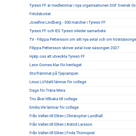
Tyresö FF är medlemmar i nya organisationen SGF Svensk Gr
Fritidskortet
Josefine Lindberg - 300 matcher i Tyresö FF
Tyresö FF och IES Tyresö inleder samarbete
TV - Filippa Pettersson om sitt nya avtal och om höstsäsong
Filippa Pettersson skriver avtal över säsongen 2027
Hjälp oss att utveckla Tyresö FF
Leon Gomes klar för herrlaget
Storfrämmat på Tjejcampen
Linus Löfdahl lämnar för college
Dags för Träna Mera
Trio åker tillbaka till college
Emilia Irle lämnar för college
Från Vallen till Eliten | Christopher Lundhall
Från Vallen till Eliten | Astrid Larsson
Från Vallen till Eliten | Frida Thörnqvist