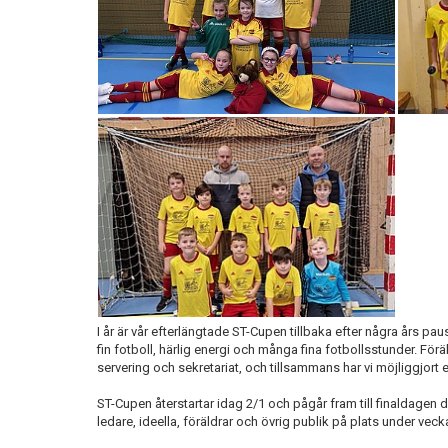
I år är vår efterlängtade ST-Cupen tillbaka efter några års pa
fin fotboll, härlig energi och många fina fotbollsstunder. För
servering och sekretariat, och tillsammans har vi möjliggjort
ST-Cupen återstartar idag 2/1 och pågår fram till finaldagen de
ledare, ideella, föräldrar och övrig publik på plats under veck