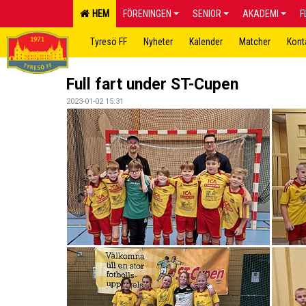
HEM
FÖRENINGEN
SENIOR
AKADEMI
F
Tyresö FF
Nyheter
Kalender
Matcher
Kont
Full fart under ST-Cupen
2023-01-02 15:31