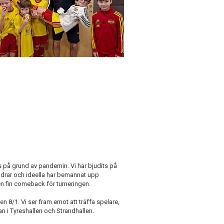
us på grund av pandemin. Vi har bjudits på
äldrar och ideella har bemannat upp
 en fin comeback för turneringen.
n 8/1. Vi ser fram emot att träffa spelare,
an i Tyreshallen och Strandhallen.