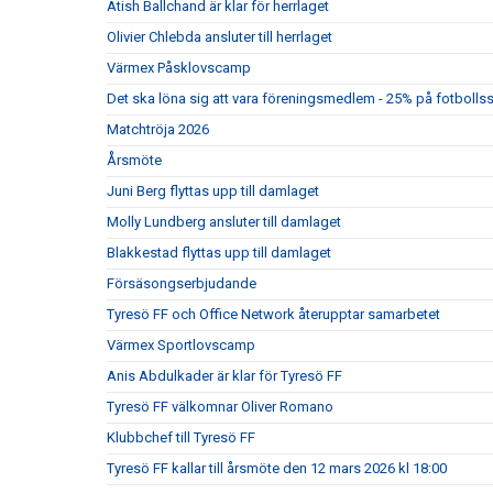
Atish Ballchand är klar för herrlaget
Olivier Chlebda ansluter till herrlaget
Värmex Påsklovscamp
Det ska löna sig att vara föreningsmedlem - 25% på fotbolls
Matchtröja 2026
Årsmöte
Juni Berg flyttas upp till damlaget
Molly Lundberg ansluter till damlaget
Blakkestad flyttas upp till damlaget
Försäsongserbjudande
Tyresö FF och Office Network återupptar samarbetet
Värmex Sportlovscamp
Anis Abdulkader är klar för Tyresö FF
Tyresö FF välkomnar Oliver Romano
Klubbchef till Tyresö FF
Tyresö FF kallar till årsmöte den 12 mars 2026 kl 18:00