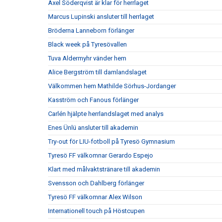
Axel Söderqvist är klar för herrlaget
Marcus Lupinski ansluter till herrlaget
Bröderna Lanneborn förlänger
Black week på Tyresövallen
Tuva Aldermyhr vänder hem
Alice Bergström till damlandslaget
Välkommen hem Mathilde Sörhus-Jordanger
Kasström och Fanous förlänger
Carlén hjälpte herrlandslaget med analys
Enes Ünlü ansluter till akademin
Try-out för LIU-fotboll på Tyresö Gymnasium
Tyresö FF välkomnar Gerardo Espejo
Klart med målvaktstränare till akademin
Svensson och Dahlberg förlänger
Tyresö FF välkomnar Alex Wilson
Internationell touch på Höstcupen