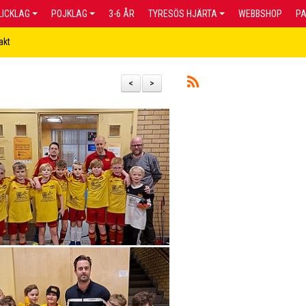
LICKLAG
POJKLAG
3-6 ÅR
TYRESÖS HJÄRTA
WEBBSHOP
P
akt
<
>