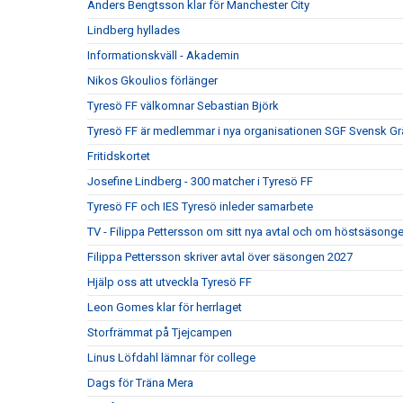
Anders Bengtsson klar för Manchester City
Lindberg hyllades
Informationskväll - Akademin
Nikos Gkoulios förlänger
Tyresö FF välkomnar Sebastian Björk
Tyresö FF är medlemmar i nya organisationen SGF Svensk Gr
Fritidskortet
Josefine Lindberg - 300 matcher i Tyresö FF
Tyresö FF och IES Tyresö inleder samarbete
TV - Filippa Pettersson om sitt nya avtal och om höstsäsong
Filippa Pettersson skriver avtal över säsongen 2027
Hjälp oss att utveckla Tyresö FF
Leon Gomes klar för herrlaget
Storfrämmat på Tjejcampen
Linus Löfdahl lämnar för college
Dags för Träna Mera