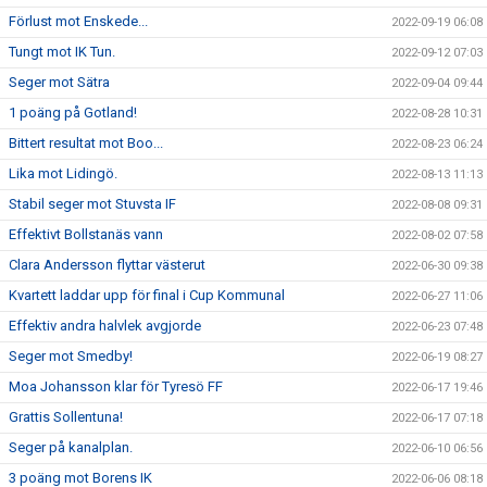
Förlust mot Enskede...
2022-09-19 06:08
Tungt mot IK Tun.
2022-09-12 07:03
Seger mot Sätra
2022-09-04 09:44
1 poäng på Gotland!
2022-08-28 10:31
Bittert resultat mot Boo...
2022-08-23 06:24
Lika mot Lidingö.
2022-08-13 11:13
Stabil seger mot Stuvsta IF
2022-08-08 09:31
Effektivt Bollstanäs vann
2022-08-02 07:58
Clara Andersson flyttar västerut
2022-06-30 09:38
Kvartett laddar upp för final i Cup Kommunal
2022-06-27 11:06
Effektiv andra halvlek avgjorde
2022-06-23 07:48
Seger mot Smedby!
2022-06-19 08:27
Moa Johansson klar för Tyresö FF
2022-06-17 19:46
Grattis Sollentuna!
2022-06-17 07:18
Seger på kanalplan.
2022-06-10 06:56
3 poäng mot Borens IK
2022-06-06 08:18