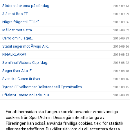
Södersnäckorna på söndag
2018-09-13
3-3 mot Boo FF.
2018-09-09
Några frågor till "Fille"...
2018-09-06
Mållöst mot Sätra
2018-09-02
Carro om nuläget..
2018-08-29
Stabil seger mot Älvsjö AIK.
2018-08-26
FINALKLARA!!
2018-08-23
Semifinal Victoria Cup idag.
2018-08-22
Seger över Älta IF.
2018-08-18
Svenska Cupen är över....
2018-08-16
Tyresö FF välkomnar Bollstanäs till Tyresövallen.
2018-08-15
Effektivt Tyresö nollade P18.
2018-08-13
Seger över DFK Värmbol.
2018-08-06
Seger mot AIK.
För att hemsidan ska fungera korrekt använder vi nödvändiga
2018-02-03
cookies från SportAdmin. Dessa går inte att stänga av.
Ida " Bengan " Bengtsson är klar för 2020 !
2010-12-11
Föreningen kan också använda frivilliga cookies, t.ex. för statistik
eller marknadsföring. Du väljer själv om du vill acceptera dessa.