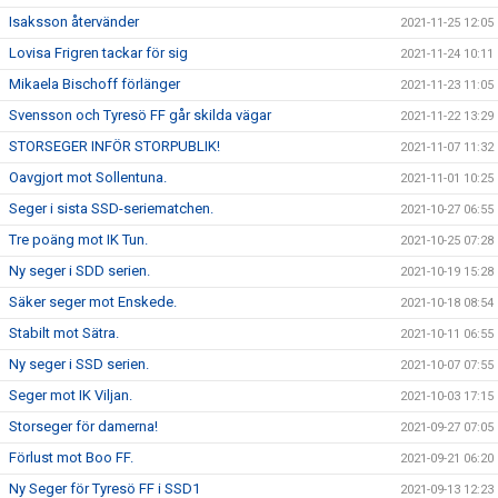
Isaksson återvänder
2021-11-25 12:05
Lovisa Frigren tackar för sig
2021-11-24 10:11
Mikaela Bischoff förlänger
2021-11-23 11:05
Svensson och Tyresö FF går skilda vägar
2021-11-22 13:29
STORSEGER INFÖR STORPUBLIK!
2021-11-07 11:32
Oavgjort mot Sollentuna.
2021-11-01 10:25
Seger i sista SSD-seriematchen.
2021-10-27 06:55
Tre poäng mot IK Tun.
2021-10-25 07:28
Ny seger i SDD serien.
2021-10-19 15:28
Säker seger mot Enskede.
2021-10-18 08:54
Stabilt mot Sätra.
2021-10-11 06:55
Ny seger i SSD serien.
2021-10-07 07:55
Seger mot IK Viljan.
2021-10-03 17:15
Storseger för damerna!
2021-09-27 07:05
Förlust mot Boo FF.
2021-09-21 06:20
Ny Seger för Tyresö FF i SSD1
2021-09-13 12:23