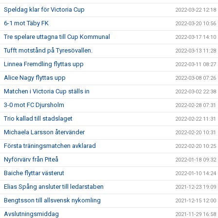
Speldag klar för Victoria Cup
2022-03-22 12:18
6-1 mot Täby FK
2022-03-20 10:56
Tre spelare uttagna till Cup Kommunal
2022-03-17 14:10
Tufft motstånd på Tyresövallen.
2022-03-13 11:28
Linnea Fremdling flyttas upp
2022-03-11 08:27
Alice Nagy flyttas upp
2022-03-08 07:26
Matchen i Victoria Cup ställs in
2022-03-02 22:38
3-0 mot FC Djursholm
2022-02-28 07:31
Trio kallad till stadslaget
2022-02-22 11:31
Michaela Larsson återvänder
2022-02-20 10:31
Första träningsmatchen avklarad
2022-02-20 10:25
Nyförvärv från Piteå
2022-01-18 09:32
Baiche flyttar västerut
2022-01-10 14:24
Elias Spång ansluter till ledarstaben
2021-12-23 19:09
Bengtsson till allsvensk nykomling
2021-12-15 12:00
Avslutningsmiddag
2021-11-29 16:58