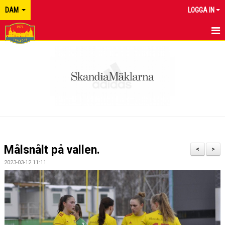
DAM
LOGGA IN
HEM
NYHETER
KALENDER
MATCHER
TRUPPEN
Målsnålt på vallen.
<
>
BILDGALLERI
2023-03-12 11:11
DOKUMENT
KONTAKT