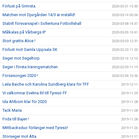
Förlust på Grimsta.
2020-03-21 15:30
Matchen mot Djurgården 14/3 är inställd!
2020-03-14 00:04
Stabilt försvarsspel i Sollentuna Fotbollshall
2020-03-08 14:37
Målkalas på Vårbergs IP
2020-03-05 10:41
Stort grattis Alice !
2020-03-03 12:31
Förlust mot Gamla Uppsala SK
2020-02-23 11:20
Seger mot Segeltorp
2020-02-16 12:10
Seger i första träningsmatchen.
2020-02-09 11:19
Försäsongen 2020 !
2020-02-04 10:36
Leila Baiche och Karolina Sundberg klara för TFF
2019-12-11
Vi välkomnar Evelina Ihl till Tyresö FF
2019-11-29
Ida Ahlbom klar för 2020
2019-11-28
Tack Maria
2019-11-28
Frida till Bajen !
2019-11-28
Mittbacksduo förlänger med Tyresö!
2019-11-26
Storseger mot Älta.
2019-11-17