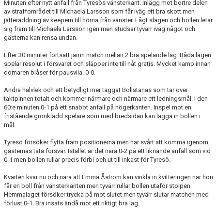
Minuten efter nytt anfall från Tyresös vänsterkant. Inlägg mot bortre delen
av straffområdet till Michaela Larsson som får iväg ett bra skott men
jätteräddning av keepern till hörna från vänster. Lågt slagen och bollen letar
sig fram till Michaela Larsson igen men studsar tyvärr iväg något och
gästerna kan rensa undan.
Efter 30 minuter fortsatt jämn match mellan 2 bra spelande lag. Båda lagen
spelar resolut i försvaret och släpper inte till nåt gratis. Mycket kamp innan
domaren blåser för pausvila. 0-0.
Andra halvlek och ett betydligt mer taggat Bollstanäs som tar över
taktpinnen totalt och kommer närmare och närmare ett ledningsmål. I den
60:e minuten 0-1 på ett snabbt anfall på högerkanten. Inspel mot en
fristående grönklädd spelare som med bredsidan kan lägga in bollen i
mål.
Tyresö försöker flytta fram positionerna men har svårt att komma igenom
gästernas täta försvar. Istället är det nära 0-2 på ett liknande anfall som vid
0-1 men bollen rullar precis förbi och ut till inkast för Tyresö.
Kvarten kvar nu och nära att Emma Åström kan vinkla in kvitteringen när hon
får en boll från vänsterkanten men tyvärr rullar bollen utaför stolpen.
Hemmalaget försöker trycka på mot slutet men tyvärr slutar matchen med
förlust 0-1. Bra insats ändå mot ett riktigt bra lag.