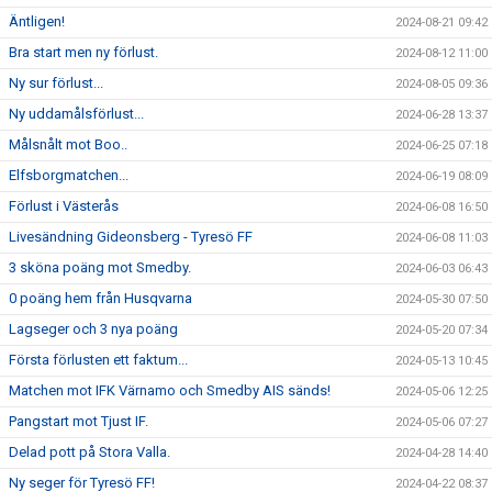
Äntligen!
2024-08-21 09:42
Bra start men ny förlust.
2024-08-12 11:00
Ny sur förlust...
2024-08-05 09:36
Ny uddamålsförlust...
2024-06-28 13:37
Målsnålt mot Boo..
2024-06-25 07:18
Elfsborgmatchen...
2024-06-19 08:09
Förlust i Västerås
2024-06-08 16:50
Livesändning Gideonsberg - Tyresö FF
2024-06-08 11:03
3 sköna poäng mot Smedby.
2024-06-03 06:43
0 poäng hem från Husqvarna
2024-05-30 07:50
Lagseger och 3 nya poäng
2024-05-20 07:34
Första förlusten ett faktum...
2024-05-13 10:45
Matchen mot IFK Värnamo och Smedby AIS sänds!
2024-05-06 12:25
Pangstart mot Tjust IF.
2024-05-06 07:27
Delad pott på Stora Valla.
2024-04-28 14:40
Ny seger för Tyresö FF!
2024-04-22 08:37