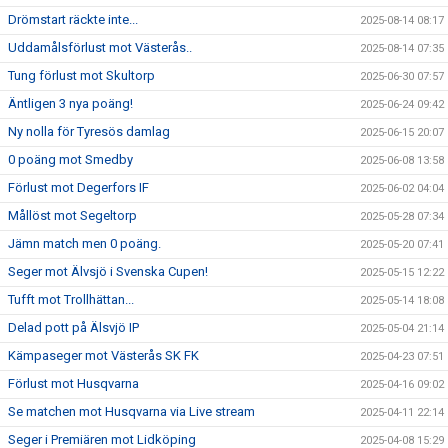
Drömstart räckte inte...
2025-08-14 08:17
Uddamålsförlust mot Västerås..
2025-08-14 07:35
Tung förlust mot Skultorp
2025-06-30 07:57
Äntligen 3 nya poäng!
2025-06-24 09:42
Ny nolla för Tyresös damlag
2025-06-15 20:07
0 poäng mot Smedby
2025-06-08 13:58
Förlust mot Degerfors IF
2025-06-02 04:04
Mållöst mot Segeltorp
2025-05-28 07:34
Jämn match men 0 poäng.
2025-05-20 07:41
Seger mot Älvsjö i Svenska Cupen!
2025-05-15 12:22
Tufft mot Trollhättan...
2025-05-14 18:08
Delad pott på Älsvjö IP
2025-05-04 21:14
Kämpaseger mot Västerås SK FK
2025-04-23 07:51
Förlust mot Husqvarna
2025-04-16 09:02
Se matchen mot Husqvarna via Live stream
2025-04-11 22:14
Seger i Premiären mot Lidköping
2025-04-08 15:29