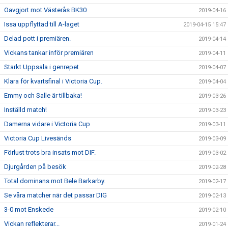
Oavgjort mot Västerås BK30
2019-04-16
Issa uppflyttad till A-laget
2019-04-15 15:47
Delad pott i premiären.
2019-04-14
Vickans tankar inför premiären
2019-04-11
Starkt Uppsala i genrepet
2019-04-07
Klara för kvartsfinal i Victoria Cup.
2019-04-04
Emmy och Salle är tillbaka!
2019-03-26
Inställd match!
2019-03-23
Damerna vidare i Victoria Cup
2019-03-11
Victoria Cup Livesänds
2019-03-09
Förlust trots bra insats mot DIF.
2019-03-02
Djurgården på besök
2019-02-28
Total dominans mot Bele Barkarby.
2019-02-17
Se våra matcher när det passar DIG
2019-02-13
3-0 mot Enskede
2019-02-10
Vickan reflekterar...
2019-01-24