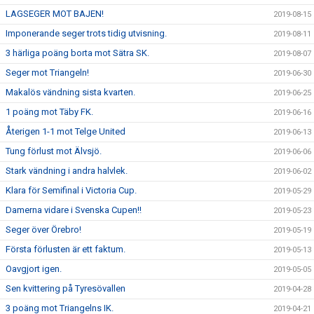
LAGSEGER MOT BAJEN!
2019-08-15
Imponerande seger trots tidig utvisning.
2019-08-11
3 härliga poäng borta mot Sätra SK.
2019-08-07
Seger mot Triangeln!
2019-06-30
Makalös vändning sista kvarten.
2019-06-25
1 poäng mot Täby FK.
2019-06-16
Återigen 1-1 mot Telge United
2019-06-13
Tung förlust mot Älvsjö.
2019-06-06
Stark vändning i andra halvlek.
2019-06-02
Klara för Semifinal i Victoria Cup.
2019-05-29
Damerna vidare i Svenska Cupen!!
2019-05-23
Seger över Örebro!
2019-05-19
Första förlusten är ett faktum.
2019-05-13
Oavgjort igen.
2019-05-05
Sen kvittering på Tyresövallen
2019-04-28
3 poäng mot Triangelns IK.
2019-04-21