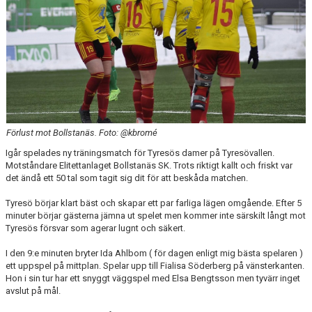
Förlust mot Bollstanäs. Foto: @kbromé
Igår spelades ny träningsmatch för Tyresös damer på Tyresövallen.
Motståndare Elitettanlaget Bollstanäs SK. Trots riktigt kallt och friskt var
det ändå ett 50 tal som tagit sig dit för att beskåda matchen.
Tyresö börjar klart bäst och skapar ett par farliga lägen omgående. Efter 5
minuter börjar gästerna jämna ut spelet men kommer inte särskilt långt mot
Tyresös försvar som agerar lugnt och säkert.
I den 9:e minuten bryter Ida Ahlbom ( för dagen enligt mig bästa spelaren )
ett uppspel på mittplan. Spelar upp till Fialisa Söderberg på vänsterkanten.
Hon i sin tur har ett snyggt väggspel med Elsa Bengtsson men tyvärr inget
avslut på mål.