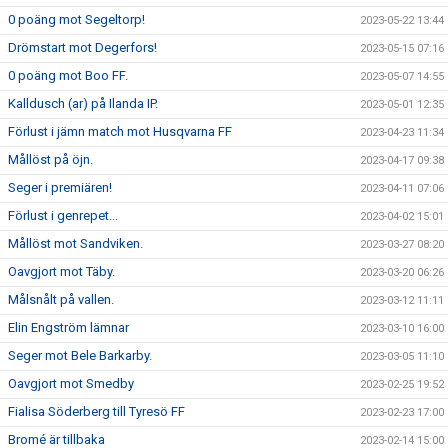
0 poäng mot Segeltorp!
2023-05-22 13:44
Drömstart mot Degerfors!
2023-05-15 07:16
0 poäng mot Boo FF.
2023-05-07 14:55
Kalldusch (ar) på Ilanda IP.
2023-05-01 12:35
Förlust i jämn match mot Husqvarna FF
2023-04-23 11:34
Mållöst på öjn.
2023-04-17 09:38
Seger i premiären!
2023-04-11 07:06
Förlust i genrepet...
2023-04-02 15:01
Mållöst mot Sandviken.
2023-03-27 08:20
Oavgjort mot Täby.
2023-03-20 06:26
Målsnålt på vallen.
2023-03-12 11:11
Elin Engström lämnar
2023-03-10 16:00
Seger mot Bele Barkarby.
2023-03-05 11:10
Oavgjort mot Smedby
2023-02-25 19:52
Fialisa Söderberg till Tyresö FF
2023-02-23 17:00
Bromé är tillbaka
2023-02-14 15:00