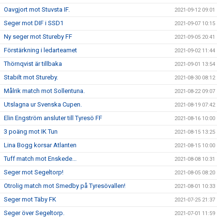
Oavgjort mot Stuvsta IF.
2021-09-12 09:01
Seger mot DIF i SSD1
2021-09-07 10:15
Ny seger mot Stureby FF
2021-09-05 20:41
Förstärkning i ledarteamet
2021-09-02 11:44
Thörnqvist är tillbaka
2021-09-01 13:54
Stabilt mot Stureby.
2021-08-30 08:12
Målrik match mot Sollentuna.
2021-08-22 09:07
Utslagna ur Svenska Cupen.
2021-08-19 07:42
Elin Engström ansluter till Tyresö FF
2021-08-16 10:00
3 poäng mot IK Tun
2021-08-15 13:25
Lina Bogg korsar Atlanten
2021-08-15 10:00
Tuff match mot Enskede...
2021-08-08 10:31
Seger mot Segeltorp!
2021-08-05 08:20
Otrolig match mot Smedby på Tyresövallen!
2021-08-01 10:33
Seger mot Täby FK
2021-07-25 21:37
Seger över Segeltorp.
2021-07-01 11:59