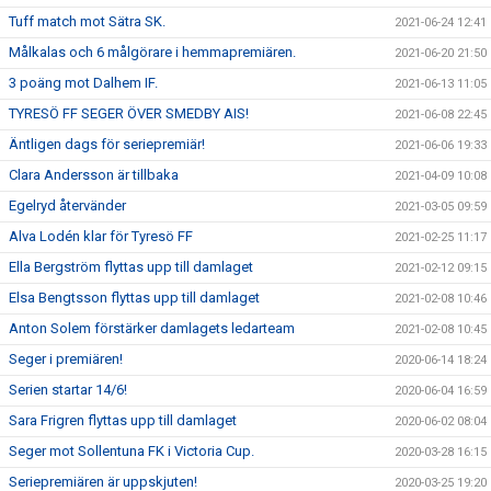
Tuff match mot Sätra SK.
2021-06-24 12:41
Målkalas och 6 målgörare i hemmapremiären.
2021-06-20 21:50
3 poäng mot Dalhem IF.
2021-06-13 11:05
TYRESÖ FF SEGER ÖVER SMEDBY AIS!
2021-06-08 22:45
Äntligen dags för seriepremiär!
2021-06-06 19:33
Clara Andersson är tillbaka
2021-04-09 10:08
Egelryd återvänder
2021-03-05 09:59
Alva Lodén klar för Tyresö FF
2021-02-25 11:17
Ella Bergström flyttas upp till damlaget
2021-02-12 09:15
Elsa Bengtsson flyttas upp till damlaget
2021-02-08 10:46
Anton Solem förstärker damlagets ledarteam
2021-02-08 10:45
Seger i premiären!
2020-06-14 18:24
Serien startar 14/6!
2020-06-04 16:59
Sara Frigren flyttas upp till damlaget
2020-06-02 08:04
Seger mot Sollentuna FK i Victoria Cup.
2020-03-28 16:15
Seriepremiären är uppskjuten!
2020-03-25 19:20