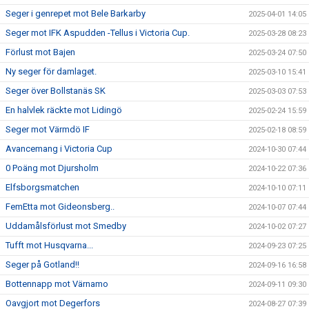
Seger i genrepet mot Bele Barkarby
2025-04-01 14:05
Seger mot IFK Aspudden -Tellus i Victoria Cup.
2025-03-28 08:23
Förlust mot Bajen
2025-03-24 07:50
Ny seger för damlaget.
2025-03-10 15:41
Seger över Bollstanäs SK
2025-03-03 07:53
En halvlek räckte mot Lidingö
2025-02-24 15:59
Seger mot Värmdö IF
2025-02-18 08:59
Avancemang i Victoria Cup
2024-10-30 07:44
0 Poäng mot Djursholm
2024-10-22 07:36
Elfsborgsmatchen
2024-10-10 07:11
FemEtta mot Gideonsberg..
2024-10-07 07:44
Uddamålsförlust mot Smedby
2024-10-02 07:27
Tufft mot Husqvarna...
2024-09-23 07:25
Seger på Gotland!!
2024-09-16 16:58
Bottennapp mot Värnamo
2024-09-11 09:30
Oavgjort mot Degerfors
2024-08-27 07:39