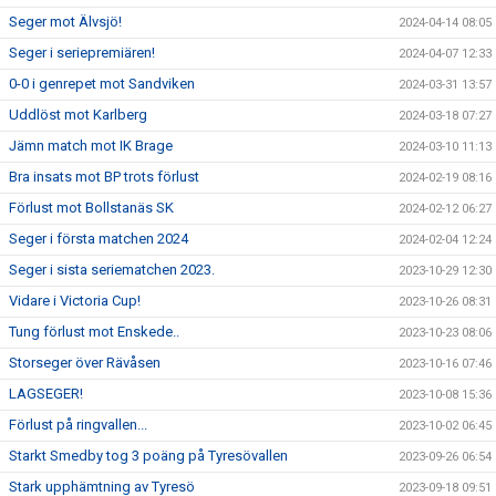
Seger mot Älvsjö!
2024-04-14 08:05
Seger i seriepremiären!
2024-04-07 12:33
0-0 i genrepet mot Sandviken
2024-03-31 13:57
Uddlöst mot Karlberg
2024-03-18 07:27
Jämn match mot IK Brage
2024-03-10 11:13
Bra insats mot BP trots förlust
2024-02-19 08:16
Förlust mot Bollstanäs SK
2024-02-12 06:27
Seger i första matchen 2024
2024-02-04 12:24
Seger i sista seriematchen 2023.
2023-10-29 12:30
Vidare i Victoria Cup!
2023-10-26 08:31
Tung förlust mot Enskede..
2023-10-23 08:06
Storseger över Rävåsen
2023-10-16 07:46
LAGSEGER!
2023-10-08 15:36
Förlust på ringvallen...
2023-10-02 06:45
Starkt Smedby tog 3 poäng på Tyresövallen
2023-09-26 06:54
Stark upphämtning av Tyresö
2023-09-18 09:51