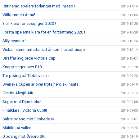
Rutinerad spelare förlänger med Tyresö !
2019-11-14
Välkommen Alma!
2019-11-04
3 till klara för säsongen 2020 !
2019-10-30
Första spelarna klara för en fortsättning 2020 !
2019-10-28
Silly season !
2019-10-24
Vickan sammanfattar sitt år som huvudtränare !
2019-10-14
Straffar avgjorde Victoria Cup!
2019-10-07
Knapp seger över P18.
2019-09-28
Tre poäng på Tibblevallen.
2019-09-23
Svenska Cupen är över trots heroisk insats..
2019-09-19
Grattis Älvsjö AIK.
2019-09-15
Seger mot Djursholm!
2019-09-08
Finalklara i Victoria Cup!!!
2019-09-05
Säkra poäng mot Enskede IK.
2019-09-01
Målrikt på vallen.
2019-08-25
0 poäng mot Örebro SK.
2019-08-19