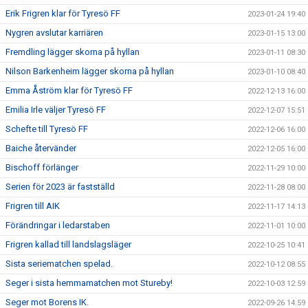
Erik Frigren klar för Tyresö FF
2023-01-24 19:40
Nygren avslutar karriären
2023-01-15 13:00
Fremdling lägger skorna på hyllan
2023-01-11 08:30
Nilson Barkenheim lägger skorna på hyllan
2023-01-10 08:40
Emma Åström klar för Tyresö FF
2022-12-13 16:00
Emilia Irle väljer Tyresö FF
2022-12-07 15:51
Schefte till Tyresö FF
2022-12-06 16:00
Baiche återvänder
2022-12-05 16:00
Bischoff förlänger
2022-11-29 10:00
Serien för 2023 är fastställd
2022-11-28 08:00
Frigren till AIK
2022-11-17 14:13
Förändringar i ledarstaben
2022-11-01 10:00
Frigren kallad till landslagsläger
2022-10-25 10:41
Sista seriematchen spelad.
2022-10-12 08:55
Seger i sista hemmamatchen mot Stureby!
2022-10-03 12:59
Seger mot Borens IK.
2022-09-26 14:59