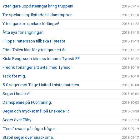
Ytterligare uppdateringar kring truppen!
2019-01-14
Tre spelare uppflyttade till damtruppen
2018-12-10
Ytterligare tre spelare förlänger!
2018-11-22
Åtta nya förlängningar!
2018-11-15
Filippa Pettersson tillbaka i Tyresö!
2018-11-13
Frida Thilén klar för ytterligare ett år!
2018-11-12
Kicki Bengtsson blir ass tränare i Tyresö FF
2018-10-22
Fredrik förlänger sitt avtal med Tyresö !
2018-10-19
Tack för mig.
2018-10-10
5-0 seger mot Telge United i sista matchen.
2018-10-08
Seger i finalen!!!
2018-10-04
Damspelare på F06 träning.
2018-10-03
Seger och mycket mål på Enskede IP.
2018-09-30
Seger över Täby.
2018-09-23
"Tess" svarar på några frågor...
2018-09-19
Stabil seger över snäckorna.
2018-09-17