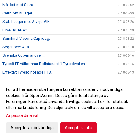
Mållöst mot Sätra
2018-09-02
Carro om nuläget..
2018-08-29
Stabil seger mot Älvsjö AIK.
2018-08-26
FINALKLARA!!
2018-08-23
Semifinal Victoria Cup idag.
2018-08-22
Seger över Älta IF.
2018-08-18
Svenska Cupen är över....
2018-08-16
Tyresö FF välkomnar Bollstanäs till Tyresövallen.
2018-08-15
Effektivt Tyresö nollade P18.
2018-08-13
Seger över DFK Värmbol.
2018-08-06
Seger mot AIK.
För att hemsidan ska fungera korrekt använder vi nödvändiga
2018-02-03
cookies från SportAdmin. Dessa går inte att stänga av.
Ida " Bengan " Bengtsson är klar för 2020 !
2010-12-11
Föreningen kan också använda frivilliga cookies, t.ex. för statistik
eller marknadsföring. Du väljer själv om du vill acceptera dessa.
Anpassa dina val
Cookie-inställningar
Gå till Webbversion
Acceptera nödvändiga
Acceptera alla