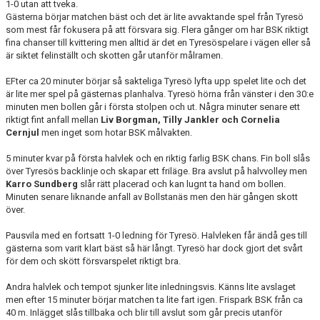
1-0 utan att tveka.
Gästerna börjar matchen bäst och det är lite avvaktande spel från Tyresö
som mest får fokusera på att försvara sig. Flera gånger om har BSK riktigt
fina chanser till kvittering men alltid är det en Tyresöspelare i vägen eller så
är siktet felinställt och skotten går utanför målramen.
EFter ca 20 minuter börjar så sakteliga Tyresö lyfta upp spelet lite och det
är lite mer spel på gästernas planhalva. Tyresö hörna från vänster i den 30:e
minuten men bollen går i första stolpen och ut. Några minuter senare ett
riktigt fint anfall mellan
Liv Borgman, Tilly Jankler och Cornelia
Cernjul
men inget som hotar BSK målvakten.
5 minuter kvar på första halvlek och en riktig farlig BSK chans. Fin boll slås
över Tyresös backlinje och skapar ett friläge. Bra avslut på halvvolley men
Karro Sundberg
slår rätt placerad och kan lugnt ta hand om bollen.
Minuten senare liknande anfall av Bollstanäs men den här gången skott
över.
Pausvila med en fortsatt 1-0 ledning för Tyresö. Halvleken får ändå ges till
gästerna som varit klart bäst så här långt. Tyresö har dock gjort det svårt
för dem och skött försvarspelet riktigt bra.
Andra halvlek och tempot sjunker lite inledningsvis. Känns lite avslaget
men efter 15 minuter börjar matchen ta lite fart igen. Frispark BSK från ca
40 m. Inlägget slås tillbaka och blir till avslut som går precis utanför