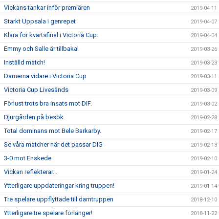
Vickans tankar inför premiären
2019-04-11
Starkt Uppsala i genrepet
2019-04-07
Klara för kvartsfinal i Victoria Cup.
2019-04-04
Emmy och Salle är tillbaka!
2019-03-26
Inställd match!
2019-03-23
Damerna vidare i Victoria Cup
2019-03-11
Victoria Cup Livesänds
2019-03-09
Förlust trots bra insats mot DIF.
2019-03-02
Djurgården på besök
2019-02-28
Total dominans mot Bele Barkarby.
2019-02-17
Se våra matcher när det passar DIG
2019-02-13
3-0 mot Enskede
2019-02-10
Vickan reflekterar...
2019-01-24
Ytterligare uppdateringar kring truppen!
2019-01-14
Tre spelare uppflyttade till damtruppen
2018-12-10
Ytterligare tre spelare förlänger!
2018-11-22