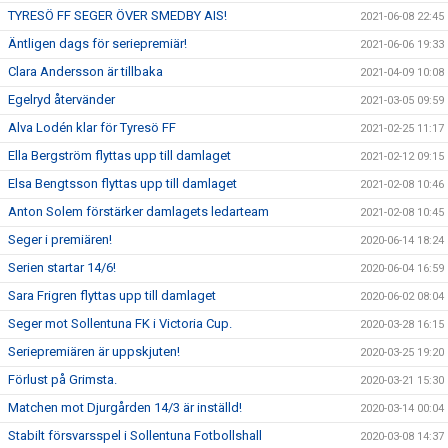
TYRESÖ FF SEGER ÖVER SMEDBY AIS!
2021-06-08 22:45
Äntligen dags för seriepremiär!
2021-06-06 19:33
Clara Andersson är tillbaka
2021-04-09 10:08
Egelryd återvänder
2021-03-05 09:59
Alva Lodén klar för Tyresö FF
2021-02-25 11:17
Ella Bergström flyttas upp till damlaget
2021-02-12 09:15
Elsa Bengtsson flyttas upp till damlaget
2021-02-08 10:46
Anton Solem förstärker damlagets ledarteam
2021-02-08 10:45
Seger i premiären!
2020-06-14 18:24
Serien startar 14/6!
2020-06-04 16:59
Sara Frigren flyttas upp till damlaget
2020-06-02 08:04
Seger mot Sollentuna FK i Victoria Cup.
2020-03-28 16:15
Seriepremiären är uppskjuten!
2020-03-25 19:20
Förlust på Grimsta.
2020-03-21 15:30
Matchen mot Djurgården 14/3 är inställd!
2020-03-14 00:04
Stabilt försvarsspel i Sollentuna Fotbollshall
2020-03-08 14:37