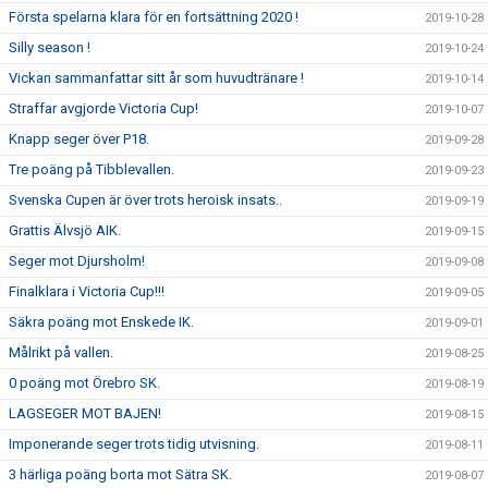
Första spelarna klara för en fortsättning 2020 !
2019-10-28
Silly season !
2019-10-24
Vickan sammanfattar sitt år som huvudtränare !
2019-10-14
Straffar avgjorde Victoria Cup!
2019-10-07
Knapp seger över P18.
2019-09-28
Tre poäng på Tibblevallen.
2019-09-23
Svenska Cupen är över trots heroisk insats..
2019-09-19
Grattis Älvsjö AIK.
2019-09-15
Seger mot Djursholm!
2019-09-08
Finalklara i Victoria Cup!!!
2019-09-05
Säkra poäng mot Enskede IK.
2019-09-01
Målrikt på vallen.
2019-08-25
0 poäng mot Örebro SK.
2019-08-19
LAGSEGER MOT BAJEN!
2019-08-15
Imponerande seger trots tidig utvisning.
2019-08-11
3 härliga poäng borta mot Sätra SK.
2019-08-07