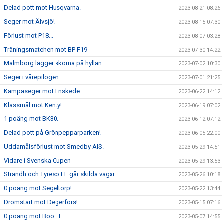
Delad pott mot Husqvarna.
2023-08-21 08:26
Seger mot Älvsjö!
2023-08-15 07:30
Förlust mot P18...
2023-08-07 03:28
Träningsmatchen mot BP F19
2023-07-30 14:22
Malmborg lägger skorna på hyllan
2023-07-02 10:30
Seger i vårepilogen
2023-07-01 21:25
Kämpaseger mot Enskede.
2023-06-22 14:12
Klassmål mot Kenty!
2023-06-19 07:02
1 poäng mot BK30.
2023-06-12 07:12
Delad pott på Grönpepparparken!
2023-06-05 22:00
Uddamålsförlust mot Smedby AIS.
2023-05-29 14:51
Vidare i Svenska Cupen
2023-05-29 13:53
Strandh och Tyresö FF går skilda vägar
2023-05-26 10:18
0 poäng mot Segeltorp!
2023-05-22 13:44
Drömstart mot Degerfors!
2023-05-15 07:16
0 poäng mot Boo FF.
2023-05-07 14:55