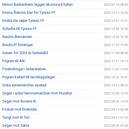
Nilson Barkenheim lägger skorna på hyllan
2023-01-10 08:40
Emma Åström klar för Tyresö FF
2022-12-13 16:00
Emilia Irle väljer Tyresö FF
2022-12-07 15:51
Schefte till Tyresö FF
2022-12-06 16:00
Baiche återvänder
2022-12-05 16:00
Bischoff förlänger
2022-11-29 10:00
Serien för 2023 är fastställd
2022-11-28 08:00
Frigren till AIK
2022-11-17 14:13
Förändringar i ledarstaben
2022-11-01 10:00
Frigren kallad till landslagsläger
2022-10-25 10:41
Sista seriematchen spelad.
2022-10-12 08:55
Seger i sista hemmamatchen mot Stureby!
2022-10-03 12:59
Seger mot Borens IK.
2022-09-26 14:59
Förlust mot Enskede...
2022-09-19 06:08
Tungt mot IK Tun.
2022-09-12 07:03
Seger mot Sätra
2022-09-04 09:44