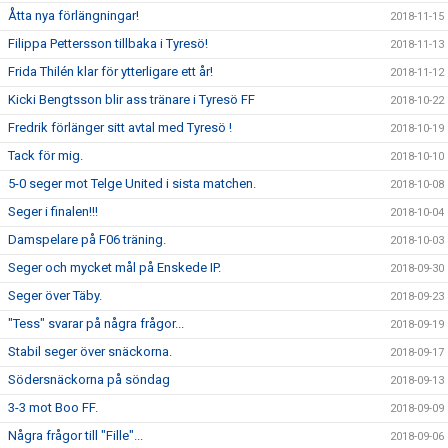
Åtta nya förlängningar!
2018-11-15
Filippa Pettersson tillbaka i Tyresö!
2018-11-13
Frida Thilén klar för ytterligare ett år!
2018-11-12
Kicki Bengtsson blir ass tränare i Tyresö FF
2018-10-22
Fredrik förlänger sitt avtal med Tyresö !
2018-10-19
Tack för mig.
2018-10-10
5-0 seger mot Telge United i sista matchen.
2018-10-08
Seger i finalen!!!
2018-10-04
Damspelare på F06 träning.
2018-10-03
Seger och mycket mål på Enskede IP.
2018-09-30
Seger över Täby.
2018-09-23
"Tess" svarar på några frågor...
2018-09-19
Stabil seger över snäckorna.
2018-09-17
Södersnäckorna på söndag
2018-09-13
3-3 mot Boo FF.
2018-09-09
Några frågor till "Fille"...
2018-09-06