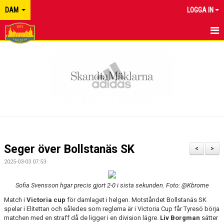
DAM
LOGGA IN
HEM
NYHETER
KALENDER
MATCHER
TRUPPEN
Seger över Bollstanäs SK
<
>
BILDGALLERI
2025-03-03 07:53
DOKUMENT
Sofia Svensson hgar precis gjort 2-0 i sista sekunden. Foto: @Kbrome
Match i
Victoria cup
för damlaget i helgen. Motståndet Bollstanäs SK
KONTAKT
spelar i Elitettan och således som reglerna är i Victoria Cup får Tyresö börja
matchen med en straff då de ligger i en division lägre.
Liv Borgman
sätter