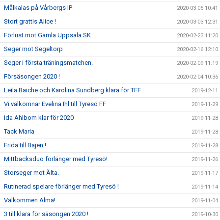
Målkalas på Vårbergs IP
2020-03-05 10:41
Stort grattis Alice !
2020-03-03 12:31
Förlust mot Gamla Uppsala SK
2020-02-23 11:20
Seger mot Segeltorp
2020-02-16 12:10
Seger i första träningsmatchen.
2020-02-09 11:19
Försäsongen 2020 !
2020-02-04 10:36
Leila Baiche och Karolina Sundberg klara för TFF
2019-12-11
Vi välkomnar Evelina Ihl till Tyresö FF
2019-11-29
Ida Ahlbom klar för 2020
2019-11-28
Tack Maria
2019-11-28
Frida till Bajen !
2019-11-28
Mittbacksduo förlänger med Tyresö!
2019-11-26
Storseger mot Älta.
2019-11-17
Rutinerad spelare förlänger med Tyresö !
2019-11-14
Välkommen Alma!
2019-11-04
3 till klara för säsongen 2020 !
2019-10-30