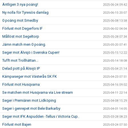
Äntligen 3 nya poäng!
2025-06-24 09:42
Ny nolla för Tyresös damlag
2025-06-15 20:07
0 poäng mot Smedby
2025-06-08 13:58
Förlust mot Degerfors IF
2025-06-02 04:04
Mållöst mot Segeltorp
2025-05-28 07:34
Jämn match men 0 poäng.
2025-05-20 07:41
Seger mot Älvsjö i Svenska Cupen!
2025-05-15 12:22
Tufft mot Trollhättan...
2025-05-14 18:08
Delad pott på Älsvjö IP
2025-05-04 21:14
Kämpaseger mot Västerås SK FK
2025-04-23 07:51
Förlust mot Husqvarna
2025-04-16 09:02
Se matchen mot Husqvarna via Live stream
2025-04-11 22:14
Seger i Premiären mot Lidköping
2025-04-08 15:29
Seger i genrepet mot Bele Barkarby
2025-04-01 14:05
Seger mot IFK Aspudden -Tellus i Victoria Cup.
2025-03-28 08:23
Förlust mot Bajen
2025-03-24 07:50