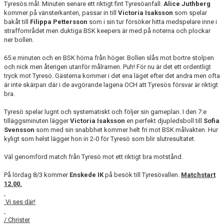
Tyresös mål. Minuten senare ett riktigt fint Tyresöanfall.
Alice Juthberg
kommer på vänsterkanten, passar in till
Victoria Isaksson
som spelar
bakåt till
Filippa Pettersson
som i sin tur försöker hitta medspelare inne i
straffområdet men duktiga BSK keepers är med på noterna och plockar
ner bollen.
65:e minuten och en BSK hörna från höger. Bollen slås mot bortre stolpen
och nick men återigen utanför målramen. Puh! För nu är det ett ordentligt
tryck mot Tyresö. Gästerna kommer i det ena läget efter det andra men ofta
är inte skärpan där i de avgörande lagena OCH att Tyresös försvar är riktigt
bra.
Tyresö spelar lugnt och systematiskt och följer sin gameplan. I den 7:e
tilläggsminuten lägger
Victoria Isaksson
en perfekt djupledsboll till
Sofia
Svensson
som med sin snabbhet kommer helt fri mot BSK målvakten. Hur
kyligt som helst lägger hon in 2-0 för Tyresö som blir slutresultatet.
Väl genomförd match från Tyresö mot ett riktigt bra motstånd.
På lördag 8/3 kommer
Enskede IK
på besök till Tyresövallen.
Matchstart
12.00.
Vi ses där!
/ Christer