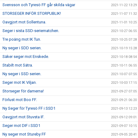
Svensson och Tyresö FF går skilda vägar
2021-11-22 13:29
STORSEGER INFÖR STORPUBLIK!
2021-11-07 11:32
Oavgjort mot Sollentuna.
2021-11-01 10:25
Seger i sista SSD-seriematchen.
2021-10-27 06:55
Tre poäng mot IK Tun.
2021-10-25 07:28
Ny seger i SDD serien.
2021-10-19 15:28
Säker seger mot Enskede.
2021-10-18 08:54
Stabilt mot Sätra.
2021-10-11 06:55
Ny seger i SSD serien.
2021-10-07 07:55
Seger mot IK Viljan.
2021-10-03 17:15
Storseger för damerna!
2021-09-27 07:05
Förlust mot Boo FF.
2021-09-21 06:20
Ny Seger för Tyresö FF i SSD1
2021-09-13 12:23
Oavgjort mot Stuvsta IF.
2021-09-12 09:01
Seger mot DIF i SSD1
2021-09-07 10:15
Ny seger mot Stureby FF
2021-09-05 20:41