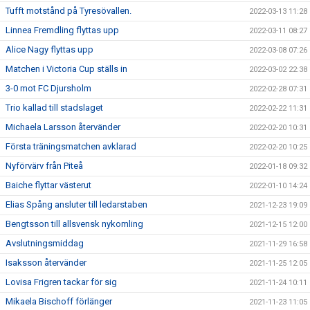
Tufft motstånd på Tyresövallen.
2022-03-13 11:28
Linnea Fremdling flyttas upp
2022-03-11 08:27
Alice Nagy flyttas upp
2022-03-08 07:26
Matchen i Victoria Cup ställs in
2022-03-02 22:38
3-0 mot FC Djursholm
2022-02-28 07:31
Trio kallad till stadslaget
2022-02-22 11:31
Michaela Larsson återvänder
2022-02-20 10:31
Första träningsmatchen avklarad
2022-02-20 10:25
Nyförvärv från Piteå
2022-01-18 09:32
Baiche flyttar västerut
2022-01-10 14:24
Elias Spång ansluter till ledarstaben
2021-12-23 19:09
Bengtsson till allsvensk nykomling
2021-12-15 12:00
Avslutningsmiddag
2021-11-29 16:58
Isaksson återvänder
2021-11-25 12:05
Lovisa Frigren tackar för sig
2021-11-24 10:11
Mikaela Bischoff förlänger
2021-11-23 11:05