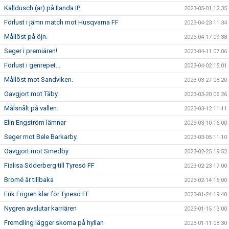
Kalldusch (ar) på Ilanda IP.
2023-05-01 12:35
Förlust i jämn match mot Husqvarna FF
2023-04-23 11:34
Mållöst på öjn.
2023-04-17 09:38
Seger i premiären!
2023-04-11 07:06
Förlust i genrepet...
2023-04-02 15:01
Mållöst mot Sandviken.
2023-03-27 08:20
Oavgjort mot Täby.
2023-03-20 06:26
Målsnålt på vallen.
2023-03-12 11:11
Elin Engström lämnar
2023-03-10 16:00
Seger mot Bele Barkarby.
2023-03-05 11:10
Oavgjort mot Smedby
2023-02-25 19:52
Fialisa Söderberg till Tyresö FF
2023-02-23 17:00
Bromé är tillbaka
2023-02-14 15:00
Erik Frigren klar för Tyresö FF
2023-01-24 19:40
Nygren avslutar karriären
2023-01-15 13:00
Fremdling lägger skorna på hyllan
2023-01-11 08:30