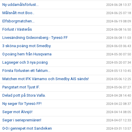
Ny uddamålsförlust...
2024-06-28 13:37
Målsnålt mot Boo..
2024-06-25 07:18
Elfsborgmatchen...
2024-06-19 08:09
Förlust i Västerås
2024-06-08 16:50
Livesändning Gideonsberg - Tyresö FF
2024-06-08 11:03
3 sköna poäng mot Smedby.
2024-06-03 06:43
0 poäng hem från Husqvarna
2024-05-30 07:50
Lagseger och 3 nya poäng
2024-05-20 07:34
Första förlusten ett faktum...
2024-05-13 10:45
Matchen mot IFK Värnamo och Smedby AIS sänds!
2024-05-06 12:25
Pangstart mot Tjust IF.
2024-05-06 07:27
Delad pott på Stora Valla.
2024-04-28 14:40
Ny seger för Tyresö FF!
2024-04-22 08:37
Seger mot Älvsjö!
2024-04-14 08:05
Seger i seriepremiären!
2024-04-07 12:33
0-0 i genrepet mot Sandviken
2024-03-31 13:57