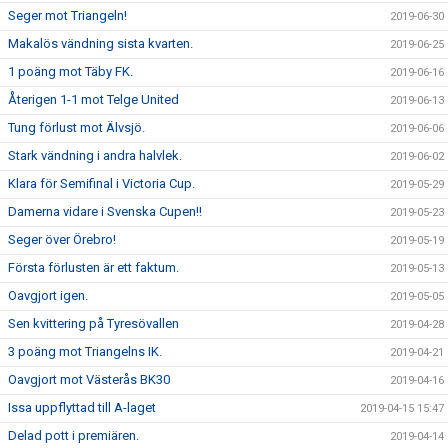
Seger mot Triangeln!
2019-06-30
Makalös vändning sista kvarten.
2019-06-25
1 poäng mot Täby FK.
2019-06-16
Återigen 1-1 mot Telge United
2019-06-13
Tung förlust mot Älvsjö.
2019-06-06
Stark vändning i andra halvlek.
2019-06-02
Klara för Semifinal i Victoria Cup.
2019-05-29
Damerna vidare i Svenska Cupen!!
2019-05-23
Seger över Örebro!
2019-05-19
Första förlusten är ett faktum.
2019-05-13
Oavgjort igen.
2019-05-05
Sen kvittering på Tyresövallen
2019-04-28
3 poäng mot Triangelns IK.
2019-04-21
Oavgjort mot Västerås BK30
2019-04-16
Issa uppflyttad till A-laget
2019-04-15 15:47
Delad pott i premiären.
2019-04-14