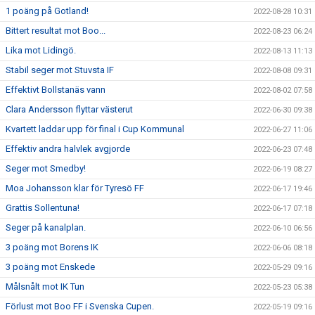
1 poäng på Gotland!
2022-08-28 10:31
Bittert resultat mot Boo...
2022-08-23 06:24
Lika mot Lidingö.
2022-08-13 11:13
Stabil seger mot Stuvsta IF
2022-08-08 09:31
Effektivt Bollstanäs vann
2022-08-02 07:58
Clara Andersson flyttar västerut
2022-06-30 09:38
Kvartett laddar upp för final i Cup Kommunal
2022-06-27 11:06
Effektiv andra halvlek avgjorde
2022-06-23 07:48
Seger mot Smedby!
2022-06-19 08:27
Moa Johansson klar för Tyresö FF
2022-06-17 19:46
Grattis Sollentuna!
2022-06-17 07:18
Seger på kanalplan.
2022-06-10 06:56
3 poäng mot Borens IK
2022-06-06 08:18
3 poäng mot Enskede
2022-05-29 09:16
Målsnålt mot IK Tun
2022-05-23 05:38
Förlust mot Boo FF i Svenska Cupen.
2022-05-19 09:16