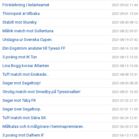
Förstärkning i ledarteamet
2021-09-02 11:44
Thörnqvist är tillbaka
2021-09-01 13:54
Stabilt mot Stureby.
2021-08-30 08:12
Målrik match mot Sollentuna.
2021-08-22 09:07
Utslagna ur Svenska Cupen.
2021-08-19 07:42
Elin Engström ansluter till Tyresö FF
2021-08-16 10:00
3 poäng mot IK Tun
2021-08-15 13:25
Lina Bogg korsar Atlanten
2021-08-15 10:00
Tuff match mot Enskede...
2021-08-08 10:31
Seger mot Segeltorp!
2021-08-05 08:20
Otrolig match mot Smedby på Tyresövallen!
2021-08-01 10:33
Seger mot Täby FK
2021-07-25 21:37
Seger över Segeltorp.
2021-07-01 11:59
Tuff match mot Sätra SK.
2021-06-24 12:41
Målkalas och 6 målgörare i hemmapremiären.
2021-06-20 21:50
3 poäng mot Dalhem IF.
2021-06-13 11:05