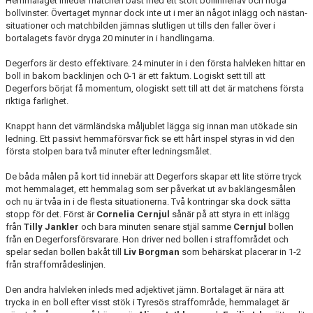
Hemmalaget inleder matchen bäst med ett stort bollinnehav och höga
bollvinster. Övertaget mynnar dock inte ut i mer än något inlägg och nästan-
situationer och matchbilden jämnas slutligen ut tills den faller över i
bortalagets favör dryga 20 minuter in i handlingarna.
Degerfors är desto effektivare. 24 minuter in i den första halvleken hittar en
boll in bakom backlinjen och 0-1 är ett faktum. Logiskt sett till att
Degerfors börjat få momentum, ologiskt sett till att det är matchens första
riktiga farlighet.
Knappt hann det värmländska måljublet lägga sig innan man utökade sin
ledning. Ett passivt hemmaförsvar fick se ett hårt inspel styras in vid den
första stolpen bara två minuter efter ledningsmålet.
De båda målen på kort tid innebär att Degerfors skapar ett lite större tryck
mot hemmalaget, ett hemmalag som ser påverkat ut av baklängesmålen
och nu är tvåa in i de flesta situationerna. Två kontringar ska dock sätta
stopp för det. Först är
Cornelia Cernjul
sånär på att styra in ett inlägg
från
Tilly Jankler
och bara minuten senare stjäl samme
Cernjul
bollen
från en Degerforsförsvarare. Hon driver ned bollen i straffområdet och
spelar sedan bollen bakåt till
Liv Borgman
som behärskat placerar in 1-2
från straffområdeslinjen.
Den andra halvleken inleds med adjektivet jämn. Bortalaget är nära att
trycka in en boll efter visst stök i Tyresös straffområde, hemmalaget är