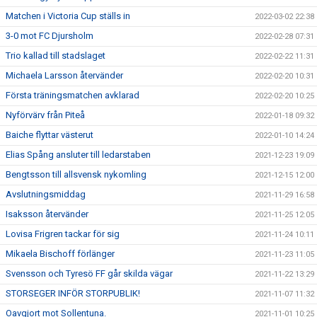
Matchen i Victoria Cup ställs in
2022-03-02 22:38
3-0 mot FC Djursholm
2022-02-28 07:31
Trio kallad till stadslaget
2022-02-22 11:31
Michaela Larsson återvänder
2022-02-20 10:31
Första träningsmatchen avklarad
2022-02-20 10:25
Nyförvärv från Piteå
2022-01-18 09:32
Baiche flyttar västerut
2022-01-10 14:24
Elias Spång ansluter till ledarstaben
2021-12-23 19:09
Bengtsson till allsvensk nykomling
2021-12-15 12:00
Avslutningsmiddag
2021-11-29 16:58
Isaksson återvänder
2021-11-25 12:05
Lovisa Frigren tackar för sig
2021-11-24 10:11
Mikaela Bischoff förlänger
2021-11-23 11:05
Svensson och Tyresö FF går skilda vägar
2021-11-22 13:29
STORSEGER INFÖR STORPUBLIK!
2021-11-07 11:32
Oavgjort mot Sollentuna.
2021-11-01 10:25