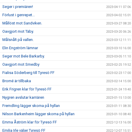
Seger i premiären!
2023-04-11 07:06
Förlust i genrepet...
2023-04-02 15:01
Mållöst mot Sandviken.
2023-03-27 08:20
Oavgjort mot Täby.
2023-03-20 06:26
Målsnålt på vallen.
2023-03-12 11:11
Elin Engström lämnar
2023-03-10 16:00
Seger mot Bele Barkarby.
2023-03-05 11:10
Oavgjort mot Smedby
2023-02-25 19:52
Fialisa Söderberg till Tyresö FF
2023-02-23 17:00
Bromé är tillbaka
2023-02-14 15:00
Erik Frigren klar för Tyresö FF
2023-01-24 19:40
Nygren avslutar karriären
2023-01-15 13:00
Fremdling lägger skorna på hyllan
2023-01-11 08:30
Nilson Barkenheim lägger skorna på hyllan
2023-01-10 08:40
Emma Åström klar för Tyresö FF
2022-12-13 16:00
Emilia Irle väljer Tyresö FF
2022-12-07 15:51