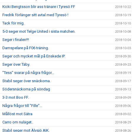
Kicki Bengtsson blir ass tränare i Tyresö FF
2018-10-22
Fredrik förlänger sitt avtal med Tyresö !
2018-10-19
Tack för mig.
2018-10-10
5-0 seger mot Telge United i sista matchen.
2018-10-08
Seger i finalen!!!
2018-10-04
Damspelare på F06 träning.
2018-10-03
Seger och mycket mål på Enskede IP.
2018-09-30
Seger över Täby.
2018-09-23
"Tess" svarar på några frågor...
2018-09-19
Stabil seger över snäckorna.
2018-09-17
Södersnäckorna på söndag
2018-09-13
3-3 mot Boo FF.
2018-09-09
Några frågor till "Fille"...
2018-09-06
Mållöst mot Sätra
2018-09-02
Carro om nuläget..
2018-08-29
Stabil seger mot Älvsjö AIK.
2018-08-26