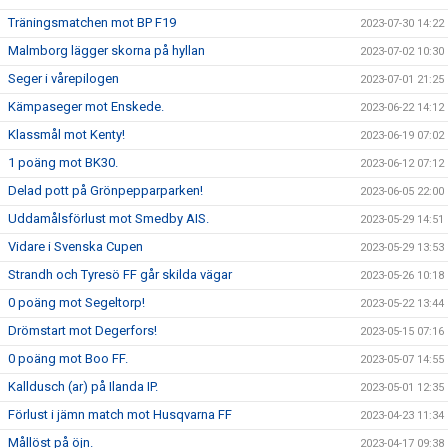
Träningsmatchen mot BP F19
2023-07-30 14:22
Malmborg lägger skorna på hyllan
2023-07-02 10:30
Seger i vårepilogen
2023-07-01 21:25
Kämpaseger mot Enskede.
2023-06-22 14:12
Klassmål mot Kenty!
2023-06-19 07:02
1 poäng mot BK30.
2023-06-12 07:12
Delad pott på Grönpepparparken!
2023-06-05 22:00
Uddamålsförlust mot Smedby AIS.
2023-05-29 14:51
Vidare i Svenska Cupen
2023-05-29 13:53
Strandh och Tyresö FF går skilda vägar
2023-05-26 10:18
0 poäng mot Segeltorp!
2023-05-22 13:44
Drömstart mot Degerfors!
2023-05-15 07:16
0 poäng mot Boo FF.
2023-05-07 14:55
Kalldusch (ar) på Ilanda IP.
2023-05-01 12:35
Förlust i jämn match mot Husqvarna FF
2023-04-23 11:34
Mållöst på öjn.
2023-04-17 09:38