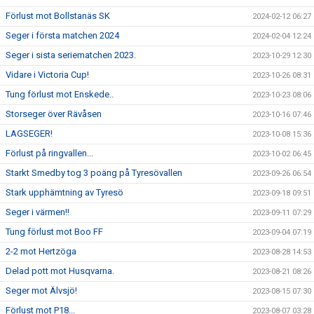
Förlust mot Bollstanäs SK
2024-02-12 06:27
Seger i första matchen 2024
2024-02-04 12:24
Seger i sista seriematchen 2023.
2023-10-29 12:30
Vidare i Victoria Cup!
2023-10-26 08:31
Tung förlust mot Enskede..
2023-10-23 08:06
Storseger över Rävåsen
2023-10-16 07:46
LAGSEGER!
2023-10-08 15:36
Förlust på ringvallen...
2023-10-02 06:45
Starkt Smedby tog 3 poäng på Tyresövallen
2023-09-26 06:54
Stark upphämtning av Tyresö
2023-09-18 09:51
Seger i värmen!!
2023-09-11 07:29
Tung förlust mot Boo FF
2023-09-04 07:19
2-2 mot Hertzöga
2023-08-28 14:53
Delad pott mot Husqvarna.
2023-08-21 08:26
Seger mot Älvsjö!
2023-08-15 07:30
Förlust mot P18...
2023-08-07 03:28