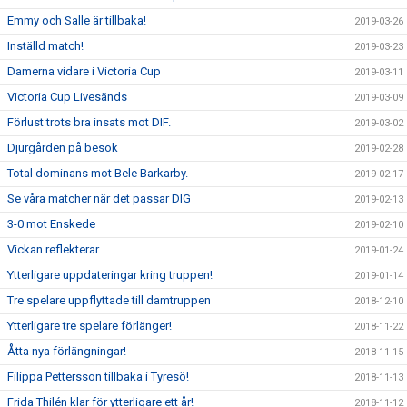
Emmy och Salle är tillbaka!
2019-03-26
Inställd match!
2019-03-23
Damerna vidare i Victoria Cup
2019-03-11
Victoria Cup Livesänds
2019-03-09
Förlust trots bra insats mot DIF.
2019-03-02
Djurgården på besök
2019-02-28
Total dominans mot Bele Barkarby.
2019-02-17
Se våra matcher när det passar DIG
2019-02-13
3-0 mot Enskede
2019-02-10
Vickan reflekterar...
2019-01-24
Ytterligare uppdateringar kring truppen!
2019-01-14
Tre spelare uppflyttade till damtruppen
2018-12-10
Ytterligare tre spelare förlänger!
2018-11-22
Åtta nya förlängningar!
2018-11-15
Filippa Pettersson tillbaka i Tyresö!
2018-11-13
Frida Thilén klar för ytterligare ett år!
2018-11-12