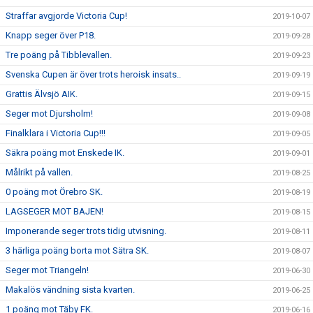
Straffar avgjorde Victoria Cup!
2019-10-07
Knapp seger över P18.
2019-09-28
Tre poäng på Tibblevallen.
2019-09-23
Svenska Cupen är över trots heroisk insats..
2019-09-19
Grattis Älvsjö AIK.
2019-09-15
Seger mot Djursholm!
2019-09-08
Finalklara i Victoria Cup!!!
2019-09-05
Säkra poäng mot Enskede IK.
2019-09-01
Målrikt på vallen.
2019-08-25
0 poäng mot Örebro SK.
2019-08-19
LAGSEGER MOT BAJEN!
2019-08-15
Imponerande seger trots tidig utvisning.
2019-08-11
3 härliga poäng borta mot Sätra SK.
2019-08-07
Seger mot Triangeln!
2019-06-30
Makalös vändning sista kvarten.
2019-06-25
1 poäng mot Täby FK.
2019-06-16