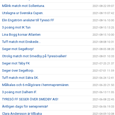
Målrik match mot Sollentuna.
2021-08-22 09:07
Utslagna ur Svenska Cupen.
2021-08-19 07:42
Elin Engström ansluter till Tyresö FF
2021-08-16 10:00
3 poäng mot IK Tun
2021-08-15 13:25
Lina Bogg korsar Atlanten
2021-08-15 10:00
Tuff match mot Enskede...
2021-08-08 10:31
Seger mot Segeltorp!
2021-08-05 08:20
Otrolig match mot Smedby på Tyresövallen!
2021-08-01 10:33
Seger mot Täby FK
2021-07-25 21:37
Seger över Segeltorp.
2021-07-01 11:59
Tuff match mot Sätra SK.
2021-06-24 12:41
Målkalas och 6 målgörare i hemmapremiären.
2021-06-20 21:50
3 poäng mot Dalhem IF.
2021-06-13 11:05
TYRESÖ FF SEGER ÖVER SMEDBY AIS!
2021-06-08 22:45
Äntligen dags för seriepremiär!
2021-06-06 19:33
Clara Andersson är tillbaka
2021-04-09 10:08