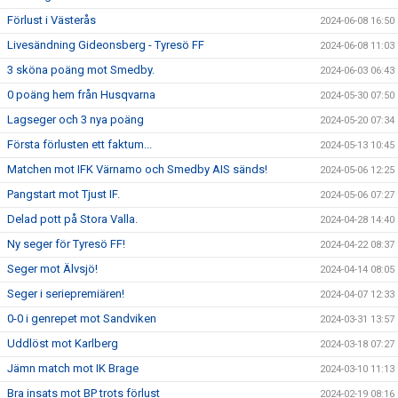
Förlust i Västerås
2024-06-08 16:50
Livesändning Gideonsberg - Tyresö FF
2024-06-08 11:03
3 sköna poäng mot Smedby.
2024-06-03 06:43
0 poäng hem från Husqvarna
2024-05-30 07:50
Lagseger och 3 nya poäng
2024-05-20 07:34
Första förlusten ett faktum...
2024-05-13 10:45
Matchen mot IFK Värnamo och Smedby AIS sänds!
2024-05-06 12:25
Pangstart mot Tjust IF.
2024-05-06 07:27
Delad pott på Stora Valla.
2024-04-28 14:40
Ny seger för Tyresö FF!
2024-04-22 08:37
Seger mot Älvsjö!
2024-04-14 08:05
Seger i seriepremiären!
2024-04-07 12:33
0-0 i genrepet mot Sandviken
2024-03-31 13:57
Uddlöst mot Karlberg
2024-03-18 07:27
Jämn match mot IK Brage
2024-03-10 11:13
Bra insats mot BP trots förlust
2024-02-19 08:16