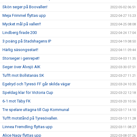
Skön seger på Boovallen!
2022-05-02 06:51
Meja Frimmel flyttas upp
2022-04-27 15:23
Mycket mål på vallen!!
2022-04-25 08:08
Lindberg firade 200
2022-04-24 17:04
3 poäng på Stadshagens IP
2022-04-19 08:50
Härlig säsongsstart!
2022-04-11 09:44
Storseger i genrepet!
2022-04-03 11:35
Seger över Älvsjö AIK
2022-03-30 07:51
Tufft mot Bollstanäs SK
2022-03-27 11:21
Egelryd och Tyresö FF går skilda vägar
2022-03-24 10:35
Speldag klar för Victoria Cup
2022-03-22 12:18
6-1 mot Täby FK
2022-03-20 10:56
Tre spelare uttagna till Cup Kommunal
2022-03-17 14:10
Tufft motstånd på Tyresövallen.
2022-03-13 11:28
Linnea Fremdling flyttas upp
2022-03-11 08:27
Alice Nagy flyttas upp
2022-03-08 07:26