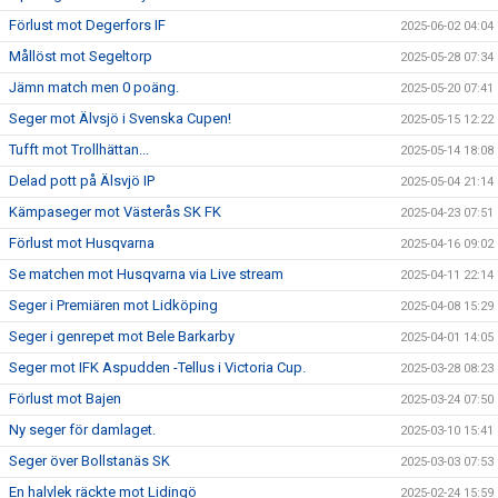
Förlust mot Degerfors IF
2025-06-02 04:04
Mållöst mot Segeltorp
2025-05-28 07:34
Jämn match men 0 poäng.
2025-05-20 07:41
Seger mot Älvsjö i Svenska Cupen!
2025-05-15 12:22
Tufft mot Trollhättan...
2025-05-14 18:08
Delad pott på Älsvjö IP
2025-05-04 21:14
Kämpaseger mot Västerås SK FK
2025-04-23 07:51
Förlust mot Husqvarna
2025-04-16 09:02
Se matchen mot Husqvarna via Live stream
2025-04-11 22:14
Seger i Premiären mot Lidköping
2025-04-08 15:29
Seger i genrepet mot Bele Barkarby
2025-04-01 14:05
Seger mot IFK Aspudden -Tellus i Victoria Cup.
2025-03-28 08:23
Förlust mot Bajen
2025-03-24 07:50
Ny seger för damlaget.
2025-03-10 15:41
Seger över Bollstanäs SK
2025-03-03 07:53
En halvlek räckte mot Lidingö
2025-02-24 15:59