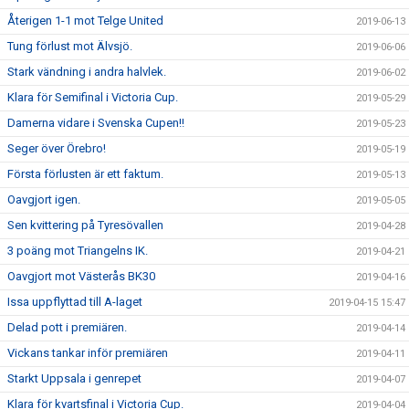
Återigen 1-1 mot Telge United
2019-06-13
Tung förlust mot Älvsjö.
2019-06-06
Stark vändning i andra halvlek.
2019-06-02
Klara för Semifinal i Victoria Cup.
2019-05-29
Damerna vidare i Svenska Cupen!!
2019-05-23
Seger över Örebro!
2019-05-19
Första förlusten är ett faktum.
2019-05-13
Oavgjort igen.
2019-05-05
Sen kvittering på Tyresövallen
2019-04-28
3 poäng mot Triangelns IK.
2019-04-21
Oavgjort mot Västerås BK30
2019-04-16
Issa uppflyttad till A-laget
2019-04-15 15:47
Delad pott i premiären.
2019-04-14
Vickans tankar inför premiären
2019-04-11
Starkt Uppsala i genrepet
2019-04-07
Klara för kvartsfinal i Victoria Cup.
2019-04-04