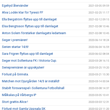
Egelryd återvänder
2021-03-05 09:59
Alva Lodén klar för Tyresö FF
2021-02-25 11:17
Ella Bergström flyttas upp till damlaget
2021-02-12 09:15
Elsa Bengtsson flyttas upp till damlaget
2021-02-08 10:46
Anton Solem förstärker damlagets ledarteam
2021-02-08 10:45
Seger i premiären!
2020-06-14 18:24
Serien startar 14/6!
2020-06-04 16:59
Sara Frigren flyttas upp till damlaget
2020-06-02 08:04
Seger mot Sollentuna FK i Victoria Cup.
2020-03-28 16:15
Seriepremiären är uppskjuten!
2020-03-25 19:20
Förlust på Grimsta.
2020-03-21 15:30
Matchen mot Djurgården 14/3 är inställd!
2020-03-14 00:04
Stabilt försvarsspel i Sollentuna Fotbollshall
2020-03-08 14:37
Målkalas på Vårbergs IP
2020-03-05 10:41
Stort grattis Alice !
2020-03-03 12:31
Förlust mot Gamla Uppsala SK
2020-02-23 11:20