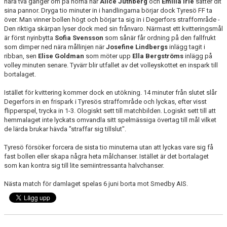
nära två gånger om på hörna när
Alice Juthberg
och
Emilia Irle
sätter dit
sina pannor. Dryga tio minuter in i handlingarna börjar dock Tyresö FF ta
över. Man vinner bollen högt och börjar ta sig in i Degerfors straffområde -
Den riktiga skärpan lyser dock med sin frånvaro. Närmast ett kvitteringsmål
är först nyinbytta
Sofia Svensson
som sånär får ordning på den fallfrukt
som dimper ned nära mållinjen när
Josefine Lindbergs
inlägg tagit i
ribban, sen
Elise Goldman
som möter upp
Ella Bergströms
inlägg på
volley minuten senare. Tyvärr blir utfallet av det volleyskottet en inspark till
bortalaget.
Istället för kvittering kommer dock en utökning. 14 minuter från slutet slår
Degerfors in en frispark i Tyresös straffområde och lyckas, efter visst
flipperspel, trycka in 1-3. Ologiskt sett till matchbilden. Logiskt sett till att
hemmalaget inte lyckats omvandla sitt spelmässiga övertag till mål vilket
de lärda brukar hävda "straffar sig tillslut".
Tyresö försöker forcera de sista tio minuterna utan att lyckas vare sig få
fast bollen eller skapa några heta målchanser. Istället är det bortalaget
som kan kontra sig till lite semiintressanta halvchanser.
Nästa match för damlaget spelas 6 juni borta mot Smedby AIS.