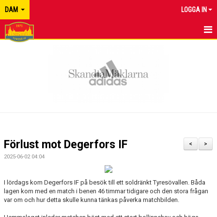
DAM
LOGGA IN
HEM
NYHETER
KALENDER
MATCHER
TRUPPEN
Förlust mot Degerfors IF
<
>
BILDGALLERI
2025-06-02 04:04
DOKUMENT
I lördags kom Degerfors IF på besök till ett soldränkt Tyresövallen. Båda
lagen kom med en match i benen 46 timmar tidigare och den stora frågan
KONTAKT
var om och hur detta skulle kunna tänkas påverka matchbilden.