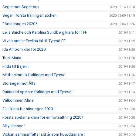
Seger mot Segeltorp
2020-02-16 12:10
Seger i första träningsmatchen.
2020-02-09 11:19
Försäsongen 2020 !
2020-02-04 10:36
Leila Baiche och Karolina Sundberg klara för TFF
2019-12-11
Vi välkomnar Evelina Ihl till Tyresö FF
2019-11-29
Ida Ahlbom klar för 2020
2019-11-28
Tack Maria
2019-11-28
Frida till Bajen !
2019-11-28
Mittbacksduo förlänger med Tyresö!
2019-11-26
Storseger mot Älta.
2019-11-17
Rutinerad spelare förlänger med Tyresö !
2019-11-14
Välkommen Alma!
2019-11-04
3 till klara för säsongen 2020 !
2019-10-30
Första spelarna klara för en fortsättning 2020 !
2019-10-28
Silly season !
2019-10-24
Vickan sammanfattar sitt år som huvudtränare !
2019-10-14