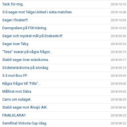
Tack för mig.
2018-10-10
5-0 seger mot Telge United i sista matchen.
2018-10-08
Seger i finalen!!!
2018-10-04
Damspelare på F06 träning.
2018-10-03
Seger och mycket mål på Enskede IP.
2018-09-30
Seger över Täby.
2018-09-23
"Tess" svarar på några frågor...
2018-09-19
Stabil seger över snäckorna.
2018-09-17
Södersnäckorna på söndag
2018-09-13
3-3 mot Boo FF.
2018-09-09
Några frågor till "Fille"...
2018-09-06
Mållöst mot Sätra
2018-09-02
Carro om nuläget..
2018-08-29
Stabil seger mot Älvsjö AIK.
2018-08-26
FINALKLARA!!
2018-08-23
Semifinal Victoria Cup idag.
2018-08-22