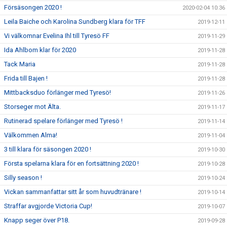
Försäsongen 2020 !
2020-02-04 10:36
Leila Baiche och Karolina Sundberg klara för TFF
2019-12-11
Vi välkomnar Evelina Ihl till Tyresö FF
2019-11-29
Ida Ahlbom klar för 2020
2019-11-28
Tack Maria
2019-11-28
Frida till Bajen !
2019-11-28
Mittbacksduo förlänger med Tyresö!
2019-11-26
Storseger mot Älta.
2019-11-17
Rutinerad spelare förlänger med Tyresö !
2019-11-14
Välkommen Alma!
2019-11-04
3 till klara för säsongen 2020 !
2019-10-30
Första spelarna klara för en fortsättning 2020 !
2019-10-28
Silly season !
2019-10-24
Vickan sammanfattar sitt år som huvudtränare !
2019-10-14
Straffar avgjorde Victoria Cup!
2019-10-07
Knapp seger över P18.
2019-09-28