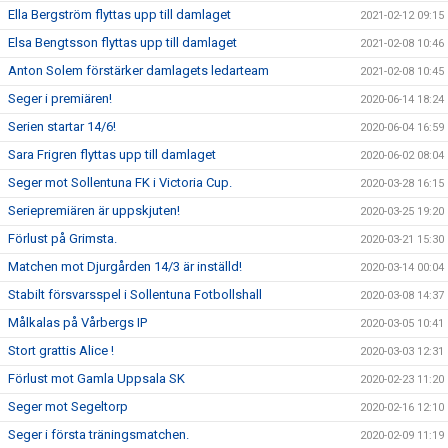
Ella Bergström flyttas upp till damlaget
2021-02-12 09:15
Elsa Bengtsson flyttas upp till damlaget
2021-02-08 10:46
Anton Solem förstärker damlagets ledarteam
2021-02-08 10:45
Seger i premiären!
2020-06-14 18:24
Serien startar 14/6!
2020-06-04 16:59
Sara Frigren flyttas upp till damlaget
2020-06-02 08:04
Seger mot Sollentuna FK i Victoria Cup.
2020-03-28 16:15
Seriepremiären är uppskjuten!
2020-03-25 19:20
Förlust på Grimsta.
2020-03-21 15:30
Matchen mot Djurgården 14/3 är inställd!
2020-03-14 00:04
Stabilt försvarsspel i Sollentuna Fotbollshall
2020-03-08 14:37
Målkalas på Vårbergs IP
2020-03-05 10:41
Stort grattis Alice !
2020-03-03 12:31
Förlust mot Gamla Uppsala SK
2020-02-23 11:20
Seger mot Segeltorp
2020-02-16 12:10
Seger i första träningsmatchen.
2020-02-09 11:19