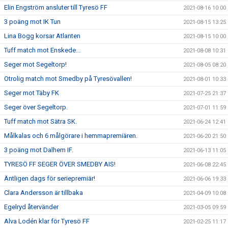
Elin Engström ansluter till Tyresö FF
2021-08-16 10:00
3 poäng mot IK Tun
2021-08-15 13:25
Lina Bogg korsar Atlanten
2021-08-15 10:00
Tuff match mot Enskede...
2021-08-08 10:31
Seger mot Segeltorp!
2021-08-05 08:20
Otrolig match mot Smedby på Tyresövallen!
2021-08-01 10:33
Seger mot Täby FK
2021-07-25 21:37
Seger över Segeltorp.
2021-07-01 11:59
Tuff match mot Sätra SK.
2021-06-24 12:41
Målkalas och 6 målgörare i hemmapremiären.
2021-06-20 21:50
3 poäng mot Dalhem IF.
2021-06-13 11:05
TYRESÖ FF SEGER ÖVER SMEDBY AIS!
2021-06-08 22:45
Äntligen dags för seriepremiär!
2021-06-06 19:33
Clara Andersson är tillbaka
2021-04-09 10:08
Egelryd återvänder
2021-03-05 09:59
Alva Lodén klar för Tyresö FF
2021-02-25 11:17