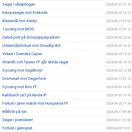
Seger i vårepilogen
2023-07-01 21:25
Kämpaseger mot Enskede.
2023-06-22 14:12
Klassmål mot Kenty!
2023-06-19 07:02
1 poäng mot BK30.
2023-06-12 07:12
Delad pott på Grönpepparparken!
2023-06-05 22:00
Uddamålsförlust mot Smedby AIS.
2023-05-29 14:51
Vidare i Svenska Cupen
2023-05-29 13:53
Strandh och Tyresö FF går skilda vägar
2023-05-26 10:18
0 poäng mot Segeltorp!
2023-05-22 13:44
Drömstart mot Degerfors!
2023-05-15 07:16
0 poäng mot Boo FF.
2023-05-07 14:55
Kalldusch (ar) på Ilanda IP.
2023-05-01 12:35
Förlust i jämn match mot Husqvarna FF
2023-04-23 11:34
Mållöst på öjn.
2023-04-17 09:38
Seger i premiären!
2023-04-11 07:06
Förlust i genrepet...
2023-04-02 15:01