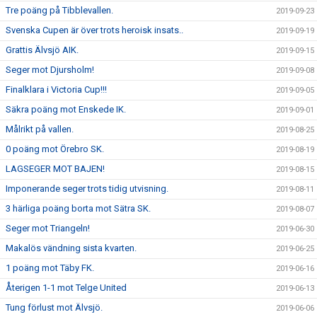
Tre poäng på Tibblevallen.
2019-09-23
Svenska Cupen är över trots heroisk insats..
2019-09-19
Grattis Älvsjö AIK.
2019-09-15
Seger mot Djursholm!
2019-09-08
Finalklara i Victoria Cup!!!
2019-09-05
Säkra poäng mot Enskede IK.
2019-09-01
Målrikt på vallen.
2019-08-25
0 poäng mot Örebro SK.
2019-08-19
LAGSEGER MOT BAJEN!
2019-08-15
Imponerande seger trots tidig utvisning.
2019-08-11
3 härliga poäng borta mot Sätra SK.
2019-08-07
Seger mot Triangeln!
2019-06-30
Makalös vändning sista kvarten.
2019-06-25
1 poäng mot Täby FK.
2019-06-16
Återigen 1-1 mot Telge United
2019-06-13
Tung förlust mot Älvsjö.
2019-06-06