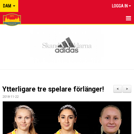
DAM
LOGGA IN
HEM
NYHETER
KALENDER
MATCHER
TRUPPEN
Ytterligare tre spelare förlänger!
<
>
BILDGALLERI
2018-11-22
DOKUMENT
KONTAKT