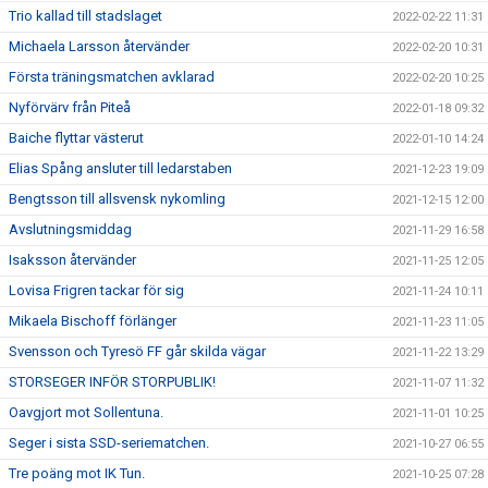
Trio kallad till stadslaget
2022-02-22 11:31
Michaela Larsson återvänder
2022-02-20 10:31
Första träningsmatchen avklarad
2022-02-20 10:25
Nyförvärv från Piteå
2022-01-18 09:32
Baiche flyttar västerut
2022-01-10 14:24
Elias Spång ansluter till ledarstaben
2021-12-23 19:09
Bengtsson till allsvensk nykomling
2021-12-15 12:00
Avslutningsmiddag
2021-11-29 16:58
Isaksson återvänder
2021-11-25 12:05
Lovisa Frigren tackar för sig
2021-11-24 10:11
Mikaela Bischoff förlänger
2021-11-23 11:05
Svensson och Tyresö FF går skilda vägar
2021-11-22 13:29
STORSEGER INFÖR STORPUBLIK!
2021-11-07 11:32
Oavgjort mot Sollentuna.
2021-11-01 10:25
Seger i sista SSD-seriematchen.
2021-10-27 06:55
Tre poäng mot IK Tun.
2021-10-25 07:28