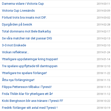
Damerna vidare i Victoria Cup
2019-03-11
Victoria Cup Livesänds
2019-03-09
Förlust trots bra insats mot DIF.
2019-03-02
Djurgården på besök
2019-02-28
Total dominans mot Bele Barkarby.
2019-02-17
Se våra matcher när det passar DIG
2019-02-13
3-0 mot Enskede
2019-02-10
Vickan reflekterar...
2019-01-24
Ytterligare uppdateringar kring truppen!
2019-01-14
Tre spelare uppflyttade till damtruppen
2018-12-10
Ytterligare tre spelare förlänger!
2018-11-22
Åtta nya förlängningar!
2018-11-15
Filippa Pettersson tillbaka i Tyresö!
2018-11-13
Frida Thilén klar för ytterligare ett år!
2018-11-12
Kicki Bengtsson blir ass tränare i Tyresö FF
2018-10-22
Fredrik förlänger sitt avtal med Tyresö !
2018-10-19