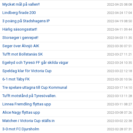
Mycket mål på vallen!!
2022-04-25 08:08
Lindberg firade 200
2022-04-24 17:04
3 poäng på Stadshagens IP
2022-04-19 08:50
Härlig säsongsstart!
2022-04-11 09:44
Storseger i genrepet!
2022-04-03 11:35
Seger över Älvsjö AIK
2022-03-30 07:51
Tufft mot Bollstanäs SK
2022-03-27 11:21
Egelryd och Tyresö FF går skilda vägar
2022-03-24 10:35
Speldag klar för Victoria Cup
2022-03-22 12:18
6-1 mot Täby FK
2022-03-20 10:56
Tre spelare uttagna till Cup Kommunal
2022-03-17 14:10
Tufft motstånd på Tyresövallen.
2022-03-13 11:28
Linnea Fremdling flyttas upp
2022-03-11 08:27
Alice Nagy flyttas upp
2022-03-08 07:26
Matchen i Victoria Cup ställs in
2022-03-02 22:38
3-0 mot FC Djursholm
2022-02-28 07:31