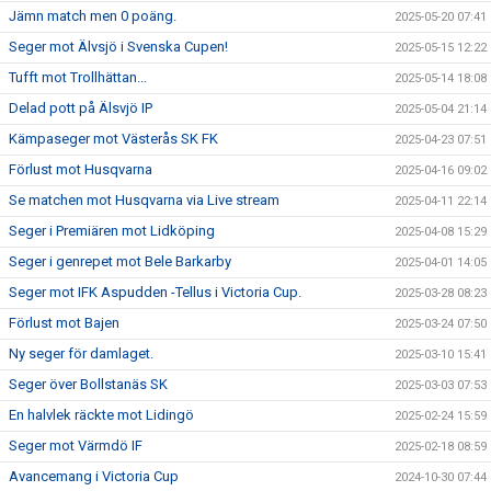
Jämn match men 0 poäng.
2025-05-20 07:41
Seger mot Älvsjö i Svenska Cupen!
2025-05-15 12:22
Tufft mot Trollhättan...
2025-05-14 18:08
Delad pott på Älsvjö IP
2025-05-04 21:14
Kämpaseger mot Västerås SK FK
2025-04-23 07:51
Förlust mot Husqvarna
2025-04-16 09:02
Se matchen mot Husqvarna via Live stream
2025-04-11 22:14
Seger i Premiären mot Lidköping
2025-04-08 15:29
Seger i genrepet mot Bele Barkarby
2025-04-01 14:05
Seger mot IFK Aspudden -Tellus i Victoria Cup.
2025-03-28 08:23
Förlust mot Bajen
2025-03-24 07:50
Ny seger för damlaget.
2025-03-10 15:41
Seger över Bollstanäs SK
2025-03-03 07:53
En halvlek räckte mot Lidingö
2025-02-24 15:59
Seger mot Värmdö IF
2025-02-18 08:59
Avancemang i Victoria Cup
2024-10-30 07:44