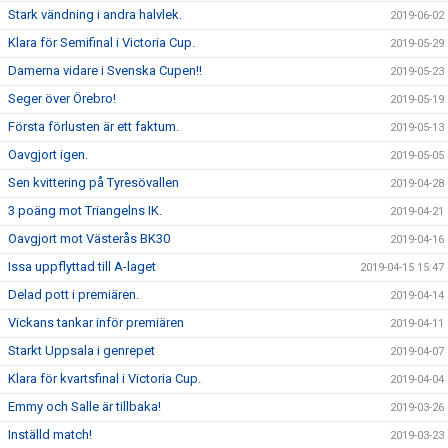
Stark vändning i andra halvlek.
2019-06-02
Klara för Semifinal i Victoria Cup.
2019-05-29
Damerna vidare i Svenska Cupen!!
2019-05-23
Seger över Örebro!
2019-05-19
Första förlusten är ett faktum.
2019-05-13
Oavgjort igen.
2019-05-05
Sen kvittering på Tyresövallen
2019-04-28
3 poäng mot Triangelns IK.
2019-04-21
Oavgjort mot Västerås BK30
2019-04-16
Issa uppflyttad till A-laget
2019-04-15 15:47
Delad pott i premiären.
2019-04-14
Vickans tankar inför premiären
2019-04-11
Starkt Uppsala i genrepet
2019-04-07
Klara för kvartsfinal i Victoria Cup.
2019-04-04
Emmy och Salle är tillbaka!
2019-03-26
Inställd match!
2019-03-23