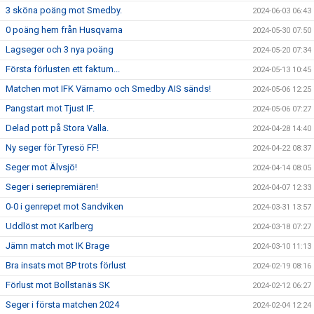
3 sköna poäng mot Smedby.
2024-06-03 06:43
0 poäng hem från Husqvarna
2024-05-30 07:50
Lagseger och 3 nya poäng
2024-05-20 07:34
Första förlusten ett faktum...
2024-05-13 10:45
Matchen mot IFK Värnamo och Smedby AIS sänds!
2024-05-06 12:25
Pangstart mot Tjust IF.
2024-05-06 07:27
Delad pott på Stora Valla.
2024-04-28 14:40
Ny seger för Tyresö FF!
2024-04-22 08:37
Seger mot Älvsjö!
2024-04-14 08:05
Seger i seriepremiären!
2024-04-07 12:33
0-0 i genrepet mot Sandviken
2024-03-31 13:57
Uddlöst mot Karlberg
2024-03-18 07:27
Jämn match mot IK Brage
2024-03-10 11:13
Bra insats mot BP trots förlust
2024-02-19 08:16
Förlust mot Bollstanäs SK
2024-02-12 06:27
Seger i första matchen 2024
2024-02-04 12:24