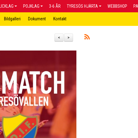
LICKLAG
POJKLAG
3-6 ÅR
TYRESÖS HJÄRTA
WEBBSHOP
P
Bildgalleri
Dokument
Kontakt
<
>