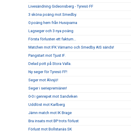
Livesändning Gideonsberg - Tyresö FF
3 sköna poäng mot Smedby.
0 poäng hem från Husqvarna
Lagseger och 3 nya poäng
Första förlusten ett faktum...
Matchen mot IFK Värnamo och Smedby AIS sänds!
Pangstart mot Tjust IF.
Delad pott på Stora Valla.
Ny seger för Tyresö FF!
Seger mot Älvsjö!
Seger i seriepremiären!
0-0 i genrepet mot Sandviken
Uddlöst mot Karlberg
Jämn match mot IK Brage
Bra insats mot BP trots förlust
Förlust mot Bollstanäs SK