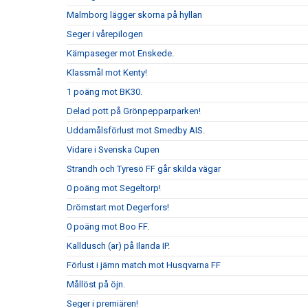
Malmborg lägger skorna på hyllan
Seger i vårepilogen
Kämpaseger mot Enskede.
Klassmål mot Kenty!
1 poäng mot BK30.
Delad pott på Grönpepparparken!
Uddamålsförlust mot Smedby AIS.
Vidare i Svenska Cupen
Strandh och Tyresö FF går skilda vägar
0 poäng mot Segeltorp!
Drömstart mot Degerfors!
0 poäng mot Boo FF.
Kalldusch (ar) på Ilanda IP.
Förlust i jämn match mot Husqvarna FF
Mållöst på öjn.
Seger i premiären!