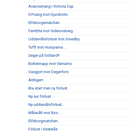
Avancemang i Victoria Cup
0 Poäng mot Djursholm
Elfsborgsmatchen
FemEtta mot Gideonsberg..
Uddamålsförlust mot Smedby
Tufft mot Husqvarna...
Seger på Gotland!!
Bottennapp mot Värnamo
Oavgjort mot Degerfors
Äntligen!
Bra start men ny förlust.
Ny sur förlust...
Ny uddamålsförlust...
Målsnålt mot Boo..
Elfsborgmatchen...
Förlust i Västerås