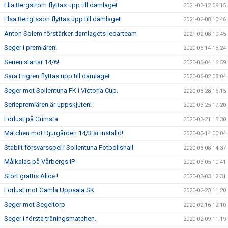
Ella Bergström flyttas upp till damlaget
2021-02-12 09:15
Elsa Bengtsson flyttas upp till damlaget
2021-02-08 10:46
Anton Solem förstärker damlagets ledarteam
2021-02-08 10:45
Seger i premiären!
2020-06-14 18:24
Serien startar 14/6!
2020-06-04 16:59
Sara Frigren flyttas upp till damlaget
2020-06-02 08:04
Seger mot Sollentuna FK i Victoria Cup.
2020-03-28 16:15
Seriepremiären är uppskjuten!
2020-03-25 19:20
Förlust på Grimsta.
2020-03-21 15:30
Matchen mot Djurgården 14/3 är inställd!
2020-03-14 00:04
Stabilt försvarsspel i Sollentuna Fotbollshall
2020-03-08 14:37
Målkalas på Vårbergs IP
2020-03-05 10:41
Stort grattis Alice !
2020-03-03 12:31
Förlust mot Gamla Uppsala SK
2020-02-23 11:20
Seger mot Segeltorp
2020-02-16 12:10
Seger i första träningsmatchen.
2020-02-09 11:19