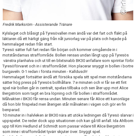
Fredrik Marksröm - Assisterande Tränare
Kylslaget och blåsigt på Tyresövallen men ändå var det fart och fläkt på
läktaren då ett härligt gäng från nåt juniorlag var på plats och hejade på
hemmalaget redan från start.
Tyresö sätter full fart redan fån början och kommer omgående in i
motståndarnas straffområde. Bollen rensas undan långt upp på Tyresös
vänstra planhalva och ut till en blixtsnabb BK30 anfallare som sprintar förbi
Tyresöförvaret och in i straffområdet. Hon placerar snyggt in bollen i bortre
burgaveln. 0-1 redan i första minuten - Kalldusch!
Hemmalaget fortsätter ändå att försöka spela sitt spel men motståndarna
sätter hög press på Tyresös bollhållare. 7:e minuten och vi får se ett fint
spel när bollen går in centralt, spelas tillbaka och sen åter upp mot Alice
Bergström som tagit en bra löpning och får bollen i straffområdet.
Målvakten i BK30 får rensa undan. Minuten senare får Alice ett kanonläge
då hon blir frispelad men återigen står målvakten i vägen och gör en fin
benparad.
10 minuter in i halvleken är BK30 nära att utöka ledningen då Tyresö slarvar i
uppspelet. De reder dock upp situationen och kan gå till anfall. Ida Ahlbom
upp till Kim Hedlund af Schmidt som passar vidare till Alice Bergström
som inne i straffområdet tyvärr skjuter över. Snyggt spel.