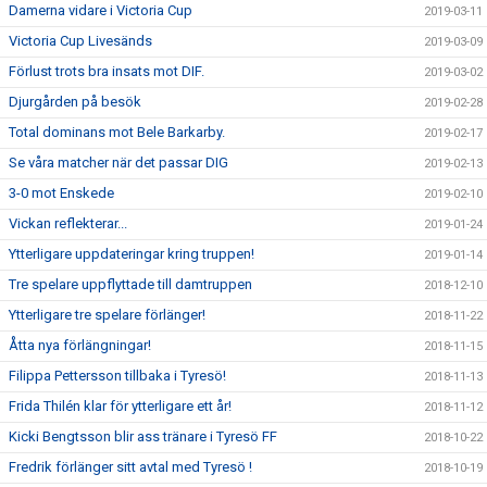
Damerna vidare i Victoria Cup
2019-03-11
Victoria Cup Livesänds
2019-03-09
Förlust trots bra insats mot DIF.
2019-03-02
Djurgården på besök
2019-02-28
Total dominans mot Bele Barkarby.
2019-02-17
Se våra matcher när det passar DIG
2019-02-13
3-0 mot Enskede
2019-02-10
Vickan reflekterar...
2019-01-24
Ytterligare uppdateringar kring truppen!
2019-01-14
Tre spelare uppflyttade till damtruppen
2018-12-10
Ytterligare tre spelare förlänger!
2018-11-22
Åtta nya förlängningar!
2018-11-15
Filippa Pettersson tillbaka i Tyresö!
2018-11-13
Frida Thilén klar för ytterligare ett år!
2018-11-12
Kicki Bengtsson blir ass tränare i Tyresö FF
2018-10-22
Fredrik förlänger sitt avtal med Tyresö !
2018-10-19