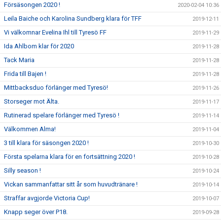
Försäsongen 2020 !
2020-02-04 10:36
Leila Baiche och Karolina Sundberg klara för TFF
2019-12-11
Vi välkomnar Evelina Ihl till Tyresö FF
2019-11-29
Ida Ahlbom klar för 2020
2019-11-28
Tack Maria
2019-11-28
Frida till Bajen !
2019-11-28
Mittbacksduo förlänger med Tyresö!
2019-11-26
Storseger mot Älta.
2019-11-17
Rutinerad spelare förlänger med Tyresö !
2019-11-14
Välkommen Alma!
2019-11-04
3 till klara för säsongen 2020 !
2019-10-30
Första spelarna klara för en fortsättning 2020 !
2019-10-28
Silly season !
2019-10-24
Vickan sammanfattar sitt år som huvudtränare !
2019-10-14
Straffar avgjorde Victoria Cup!
2019-10-07
Knapp seger över P18.
2019-09-28