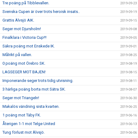
Tre poäng på Tibblevallen.
2019-09-23
Svenska Cupen är över trots heroisk insats..
2019-09-19
Grattis Älvsjö AIK.
2019-09-15
Seger mot Djursholm!
2019-09-08
Finalklara i Victoria Cup!!!
2019-09-05
Säkra poäng mot Enskede IK.
2019-09-01
Målrikt på vallen.
2019-08-25
0 poäng mot Örebro SK.
2019-08-19
LAGSEGER MOT BAJEN!
2019-08-15
Imponerande seger trots tidig utvisning.
2019-08-11
3 härliga poäng borta mot Sätra SK.
2019-08-07
Seger mot Triangeln!
2019-06-30
Makalös vändning sista kvarten.
2019-06-25
1 poäng mot Täby FK.
2019-06-16
Återigen 1-1 mot Telge United
2019-06-13
Tung förlust mot Älvsjö.
2019-06-06