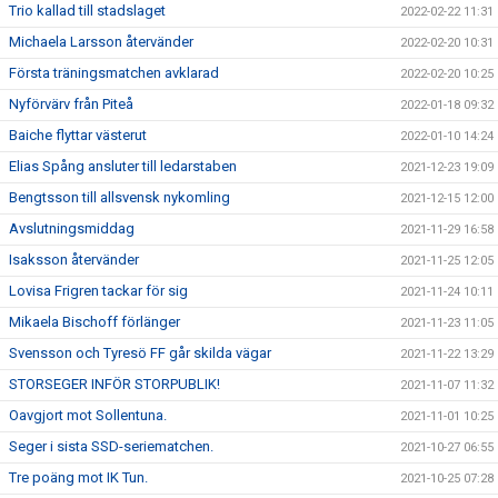
Trio kallad till stadslaget
2022-02-22 11:31
Michaela Larsson återvänder
2022-02-20 10:31
Första träningsmatchen avklarad
2022-02-20 10:25
Nyförvärv från Piteå
2022-01-18 09:32
Baiche flyttar västerut
2022-01-10 14:24
Elias Spång ansluter till ledarstaben
2021-12-23 19:09
Bengtsson till allsvensk nykomling
2021-12-15 12:00
Avslutningsmiddag
2021-11-29 16:58
Isaksson återvänder
2021-11-25 12:05
Lovisa Frigren tackar för sig
2021-11-24 10:11
Mikaela Bischoff förlänger
2021-11-23 11:05
Svensson och Tyresö FF går skilda vägar
2021-11-22 13:29
STORSEGER INFÖR STORPUBLIK!
2021-11-07 11:32
Oavgjort mot Sollentuna.
2021-11-01 10:25
Seger i sista SSD-seriematchen.
2021-10-27 06:55
Tre poäng mot IK Tun.
2021-10-25 07:28