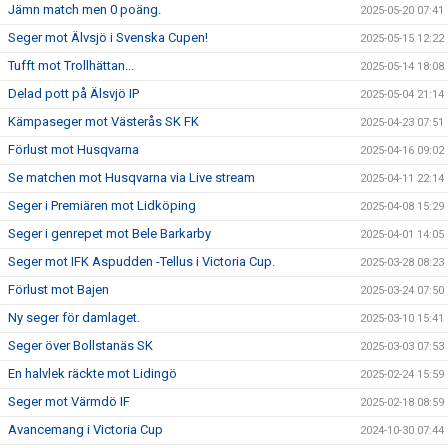
Jämn match men 0 poäng.
2025-05-20 07:41
Seger mot Älvsjö i Svenska Cupen!
2025-05-15 12:22
Tufft mot Trollhättan...
2025-05-14 18:08
Delad pott på Älsvjö IP
2025-05-04 21:14
Kämpaseger mot Västerås SK FK
2025-04-23 07:51
Förlust mot Husqvarna
2025-04-16 09:02
Se matchen mot Husqvarna via Live stream
2025-04-11 22:14
Seger i Premiären mot Lidköping
2025-04-08 15:29
Seger i genrepet mot Bele Barkarby
2025-04-01 14:05
Seger mot IFK Aspudden -Tellus i Victoria Cup.
2025-03-28 08:23
Förlust mot Bajen
2025-03-24 07:50
Ny seger för damlaget.
2025-03-10 15:41
Seger över Bollstanäs SK
2025-03-03 07:53
En halvlek räckte mot Lidingö
2025-02-24 15:59
Seger mot Värmdö IF
2025-02-18 08:59
Avancemang i Victoria Cup
2024-10-30 07:44