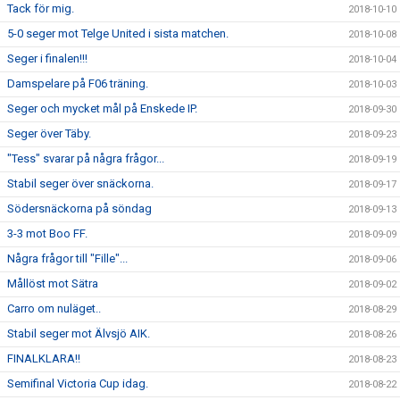
Tack för mig.
2018-10-10
5-0 seger mot Telge United i sista matchen.
2018-10-08
Seger i finalen!!!
2018-10-04
Damspelare på F06 träning.
2018-10-03
Seger och mycket mål på Enskede IP.
2018-09-30
Seger över Täby.
2018-09-23
"Tess" svarar på några frågor...
2018-09-19
Stabil seger över snäckorna.
2018-09-17
Södersnäckorna på söndag
2018-09-13
3-3 mot Boo FF.
2018-09-09
Några frågor till "Fille"...
2018-09-06
Mållöst mot Sätra
2018-09-02
Carro om nuläget..
2018-08-29
Stabil seger mot Älvsjö AIK.
2018-08-26
FINALKLARA!!
2018-08-23
Semifinal Victoria Cup idag.
2018-08-22