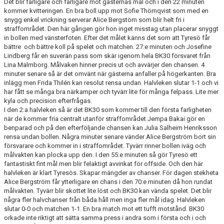
Det blir farligare och farligare mot gästernas mål och i den 22 minuten
kommer kvitteringen. En bra boll upp mot Sofie Thörnqvist som med en
snygg enkel vrickning serverar Alice Bergstöm som blir helt fri i
straffområdet. Den här gången gör hon inget misstag utan placerar snyggt
in bollen med vänsterfoten. Efter det målet känns det som att Tyresö får
bättre och bättre koll på spelet och matchen. 27:e minuten och Josefine
Lindberg får en suverän pass som skär igenom hela BK30 försvaret från
Lina Malmborg. Målvaken hinner precis ut och avvärjer den chansen. 4
minuter senare så är det omvänt när gästerna anfaller på högerkanten. Bra
inlägg men Frida Thilén kan resolut rensa undan. Halvleken slutar 1-1 och vi
har fått se många bra närkamper och tyvärr lite för många felpass. Lite mer
kyla och precision efterfrågas.
I den 2:a halvleken så är det BK30 som kommer till den första farligheten
när de kommer fria centralt utanför straffområdet Jempa Bakai gör en
benparad och på den efterföljande chansen kan Julia Salheim Henriksson
rensa undan bollen. Några minuter senare vänder Alice Bergström bort sin
försvarare och kommer in i straffområdet. Tyvärr rinner bollen iväg och
målvakten kan plocka upp den. I den 55:e minuten så gör Tyresö ett
fantastiskt fint mål men blir felaktigt avvinkat för offside. Och den här
halvleken är klart Tyresös. Skapar mängder av chanser. För dagen stekheta
Alice Bergström får ytterligare en chans i den 70:e minuten då hon rundat
målvakten. Tyvärr blir skottet lite löst och BK30 kan vända spelet. Det blir
några fler halvchanser från båda håll men inga fler mål idag. Halvleken
slutar 0-0 och matchen 1-1. En bra match mot ett tufft motstånd. BK30
orkade inte riktigt att sätta samma press i andra som i första och i och