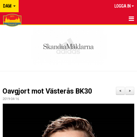
DAM
LOGGA IN
HEM
NYHETER
KALENDER
MATCHER
TRUPPEN
Oavgjort mot Västerås BK30
<
>
BILDGALLERI
2019-04-16
DOKUMENT
KONTAKT