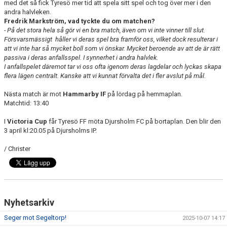
med det så fick Tyresö mer tid att spela sitt spel och tog över mer i den
andra halvleken.
Fredrik Markström, vad tyckte du om matchen?
- På det stora hela så gör vi en bra match, även om vi inte vinner till slut.
Försvarsmässigt håller vi deras spel bra framför oss, vilket dock resulterar i
att vi inte har så mycket boll som vi önskar. Mycket beroende av att de är rätt
passiva i deras anfallsspel. I synnerhet i andra halvlek.
I anfallspelet däremot tar vi oss ofta igenom deras lagdelar och lyckas skapa
flera lägen centralt. Kanske att vi kunnat förvalta det i fler avslut på mål.
Nästa match är mot
Hammarby IF
på lördag på hemmaplan.
Matchtid: 13:40
I
Victoria Cup
får Tyresö FF möta Djursholm FC på bortaplan. Den blir den
3 april kl:20.05 på Djursholms IP.
/ Christer
Nyhetsarkiv
Seger mot Segeltorp!
2025-10-07 14:17