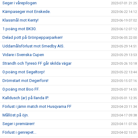
Seger i vårepilogen
2023-07-01 21:25
Kämpaseger mot Enskede.
2023-06-22 14:12
Klassmål mot Kenty!
2023-06-19 07:02
1 poäng mot BK30.
2023-06-12 07:12
Delad pott på Grönpepparparken!
2023-06-05 22:00
Uddamålsförlust mot Smedby AIS.
2023-05-29 14:51
Vidare i Svenska Cupen
2023-05-29 13:53
Strandh och Tyresö FF går skilda vägar
2023-05-26 10:18
0 poäng mot Segeltorp!
2023-05-22 13:44
Drömstart mot Degerfors!
2023-05-15 07:16
0 poäng mot Boo FF.
2023-05-07 14:55
Kalldusch (ar) på Ilanda IP.
2023-05-01 12:35
Förlust i jämn match mot Husqvarna FF
2023-04-23 11:34
Mållöst på öjn.
2023-04-17 09:38
Seger i premiären!
2023-04-11 07:06
Förlust i genrepet...
2023-04-02 15:01