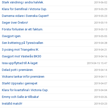
Stark vändning i andra halvlek.
2019-06-02
Klara för Semifinal i Victoria Cup.
2019-05-29
Damerna vidare i Svenska Cupen!!
2019-05-23
Seger över Örebro!
2019-05-19
Första förlusten är ett faktum.
2019-05-13
Oavgjort igen.
2019-05-05
Sen kvittering på Tyresövallen
2019-04-28
3 poäng mot Triangelns IK.
2019-04-21
Oavgjort mot Västerås BK30
2019-04-16
Issa uppflyttad till A-laget
2019-04-15 15:47
Delad pott i premiären.
2019-04-14
Vickans tankar inför premiären
2019-04-11
Starkt Uppsala i genrepet
2019-04-07
Klara för kvartsfinal i Victoria Cup.
2019-04-04
Emmy och Salle är tillbaka!
2019-03-26
Inställd match!
2019-03-23