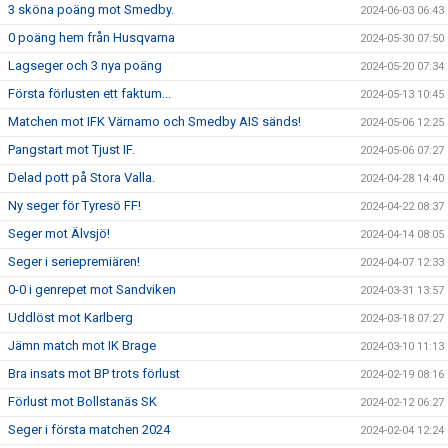
3 sköna poäng mot Smedby.
2024-06-03 06:43
0 poäng hem från Husqvarna
2024-05-30 07:50
Lagseger och 3 nya poäng
2024-05-20 07:34
Första förlusten ett faktum...
2024-05-13 10:45
Matchen mot IFK Värnamo och Smedby AIS sänds!
2024-05-06 12:25
Pangstart mot Tjust IF.
2024-05-06 07:27
Delad pott på Stora Valla.
2024-04-28 14:40
Ny seger för Tyresö FF!
2024-04-22 08:37
Seger mot Älvsjö!
2024-04-14 08:05
Seger i seriepremiären!
2024-04-07 12:33
0-0 i genrepet mot Sandviken
2024-03-31 13:57
Uddlöst mot Karlberg
2024-03-18 07:27
Jämn match mot IK Brage
2024-03-10 11:13
Bra insats mot BP trots förlust
2024-02-19 08:16
Förlust mot Bollstanäs SK
2024-02-12 06:27
Seger i första matchen 2024
2024-02-04 12:24