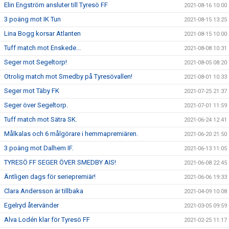
Elin Engström ansluter till Tyresö FF
2021-08-16 10:00
3 poäng mot IK Tun
2021-08-15 13:25
Lina Bogg korsar Atlanten
2021-08-15 10:00
Tuff match mot Enskede...
2021-08-08 10:31
Seger mot Segeltorp!
2021-08-05 08:20
Otrolig match mot Smedby på Tyresövallen!
2021-08-01 10:33
Seger mot Täby FK
2021-07-25 21:37
Seger över Segeltorp.
2021-07-01 11:59
Tuff match mot Sätra SK.
2021-06-24 12:41
Målkalas och 6 målgörare i hemmapremiären.
2021-06-20 21:50
3 poäng mot Dalhem IF.
2021-06-13 11:05
TYRESÖ FF SEGER ÖVER SMEDBY AIS!
2021-06-08 22:45
Äntligen dags för seriepremiär!
2021-06-06 19:33
Clara Andersson är tillbaka
2021-04-09 10:08
Egelryd återvänder
2021-03-05 09:59
Alva Lodén klar för Tyresö FF
2021-02-25 11:17