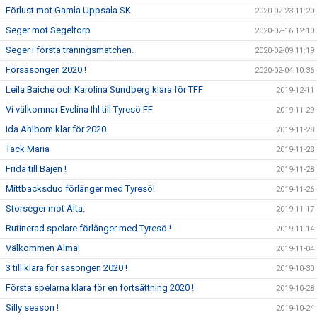
Förlust mot Gamla Uppsala SK
2020-02-23 11:20
Seger mot Segeltorp
2020-02-16 12:10
Seger i första träningsmatchen.
2020-02-09 11:19
Försäsongen 2020 !
2020-02-04 10:36
Leila Baiche och Karolina Sundberg klara för TFF
2019-12-11
Vi välkomnar Evelina Ihl till Tyresö FF
2019-11-29
Ida Ahlbom klar för 2020
2019-11-28
Tack Maria
2019-11-28
Frida till Bajen !
2019-11-28
Mittbacksduo förlänger med Tyresö!
2019-11-26
Storseger mot Älta.
2019-11-17
Rutinerad spelare förlänger med Tyresö !
2019-11-14
Välkommen Alma!
2019-11-04
3 till klara för säsongen 2020 !
2019-10-30
Första spelarna klara för en fortsättning 2020 !
2019-10-28
Silly season !
2019-10-24