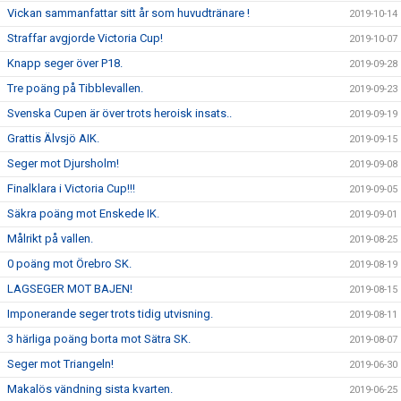
Vickan sammanfattar sitt år som huvudtränare !
2019-10-14
Straffar avgjorde Victoria Cup!
2019-10-07
Knapp seger över P18.
2019-09-28
Tre poäng på Tibblevallen.
2019-09-23
Svenska Cupen är över trots heroisk insats..
2019-09-19
Grattis Älvsjö AIK.
2019-09-15
Seger mot Djursholm!
2019-09-08
Finalklara i Victoria Cup!!!
2019-09-05
Säkra poäng mot Enskede IK.
2019-09-01
Målrikt på vallen.
2019-08-25
0 poäng mot Örebro SK.
2019-08-19
LAGSEGER MOT BAJEN!
2019-08-15
Imponerande seger trots tidig utvisning.
2019-08-11
3 härliga poäng borta mot Sätra SK.
2019-08-07
Seger mot Triangeln!
2019-06-30
Makalös vändning sista kvarten.
2019-06-25