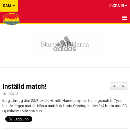
DAM
LOGGA IN
HEM
NYHETER
KALENDER
MATCHER
TRUPPEN
Inställd match!
<
>
BILDGALLERI
2019-03-23
Idag Lördag den 23/3 skulle vi mött Hammarby i en träningsmatch. Tyvärr
DOKUMENT
blir det ingen match. Nästa match är borta Onsdagen den 3/4 borta mot FC
Djursholm i Viktoria cup.
KONTAKT