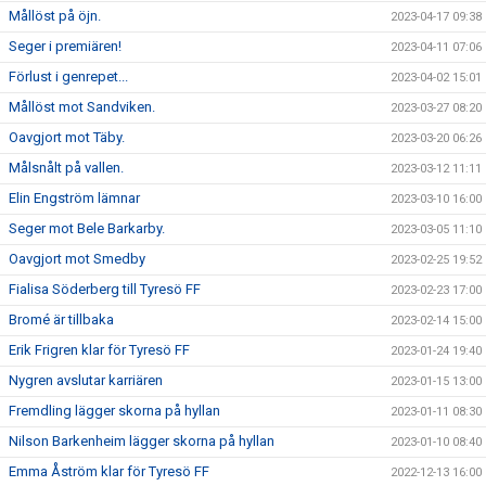
Mållöst på öjn.
2023-04-17 09:38
Seger i premiären!
2023-04-11 07:06
Förlust i genrepet...
2023-04-02 15:01
Mållöst mot Sandviken.
2023-03-27 08:20
Oavgjort mot Täby.
2023-03-20 06:26
Målsnålt på vallen.
2023-03-12 11:11
Elin Engström lämnar
2023-03-10 16:00
Seger mot Bele Barkarby.
2023-03-05 11:10
Oavgjort mot Smedby
2023-02-25 19:52
Fialisa Söderberg till Tyresö FF
2023-02-23 17:00
Bromé är tillbaka
2023-02-14 15:00
Erik Frigren klar för Tyresö FF
2023-01-24 19:40
Nygren avslutar karriären
2023-01-15 13:00
Fremdling lägger skorna på hyllan
2023-01-11 08:30
Nilson Barkenheim lägger skorna på hyllan
2023-01-10 08:40
Emma Åström klar för Tyresö FF
2022-12-13 16:00