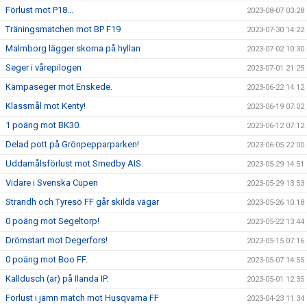
Förlust mot P18...
2023-08-07 03:28
Träningsmatchen mot BP F19
2023-07-30 14:22
Malmborg lägger skorna på hyllan
2023-07-02 10:30
Seger i vårepilogen
2023-07-01 21:25
Kämpaseger mot Enskede.
2023-06-22 14:12
Klassmål mot Kenty!
2023-06-19 07:02
1 poäng mot BK30.
2023-06-12 07:12
Delad pott på Grönpepparparken!
2023-06-05 22:00
Uddamålsförlust mot Smedby AIS.
2023-05-29 14:51
Vidare i Svenska Cupen
2023-05-29 13:53
Strandh och Tyresö FF går skilda vägar
2023-05-26 10:18
0 poäng mot Segeltorp!
2023-05-22 13:44
Drömstart mot Degerfors!
2023-05-15 07:16
0 poäng mot Boo FF.
2023-05-07 14:55
Kalldusch (ar) på Ilanda IP.
2023-05-01 12:35
Förlust i jämn match mot Husqvarna FF
2023-04-23 11:34