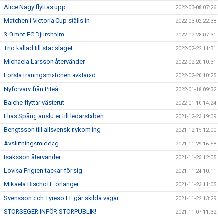
Alice Nagy flyttas upp
2022-03-08 07:26
Matchen i Victoria Cup ställs in
2022-03-02 22:38
3-0 mot FC Djursholm
2022-02-28 07:31
Trio kallad till stadslaget
2022-02-22 11:31
Michaela Larsson återvänder
2022-02-20 10:31
Första träningsmatchen avklarad
2022-02-20 10:25
Nyförvärv från Piteå
2022-01-18 09:32
Baiche flyttar västerut
2022-01-10 14:24
Elias Spång ansluter till ledarstaben
2021-12-23 19:09
Bengtsson till allsvensk nykomling
2021-12-15 12:00
Avslutningsmiddag
2021-11-29 16:58
Isaksson återvänder
2021-11-25 12:05
Lovisa Frigren tackar för sig
2021-11-24 10:11
Mikaela Bischoff förlänger
2021-11-23 11:05
Svensson och Tyresö FF går skilda vägar
2021-11-22 13:29
STORSEGER INFÖR STORPUBLIK!
2021-11-07 11:32