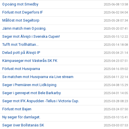
0 poäng mot Smedby
2025-06-08 13:58
Förlust mot Degerfors IF
2025-06-02 04:04
Mållöst mot Segeltorp
2025-05-28 07:34
Jämn match men 0 poäng.
2025-05-20 07:41
Seger mot Älvsjö i Svenska Cupen!
2025-05-15 12:22
Tufft mot Trollhättan...
2025-05-14 18:08
Delad pott på Älsvjö IP
2025-05-04 21:14
Kämpaseger mot Västerås SK FK
2025-04-23 07:51
Förlust mot Husqvarna
2025-04-16 09:02
Se matchen mot Husqvarna via Live stream
2025-04-11 22:14
Seger i Premiären mot Lidköping
2025-04-08 15:29
Seger i genrepet mot Bele Barkarby
2025-04-01 14:05
Seger mot IFK Aspudden -Tellus i Victoria Cup.
2025-03-28 08:23
Förlust mot Bajen
2025-03-24 07:50
Ny seger för damlaget.
2025-03-10 15:41
Seger över Bollstanäs SK
2025-03-03 07:53