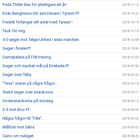
Frida Thilén klar för ytterligare ett år!
2018-11-12
Kicki Bengtsson blir ass tränare i Tyresö FF
2018-10-22
Fredrik förlänger sitt avtal med Tyresö !
2018-10-19
Tack för mig.
2018-10-10
5-0 seger mot Telge United i sista matchen.
2018-10-08
Seger i finalen!!!
2018-10-04
Damspelare på F06 träning.
2018-10-03
Seger och mycket mål på Enskede IP.
2018-09-30
Seger över Täby.
2018-09-23
"Tess" svarar på några frågor...
2018-09-19
Stabil seger över snäckorna.
2018-09-17
Södersnäckorna på söndag
2018-09-13
3-3 mot Boo FF.
2018-09-09
Några frågor till "Fille"...
2018-09-06
Mållöst mot Sätra
2018-09-02
Carro om nuläget..
2018-08-29