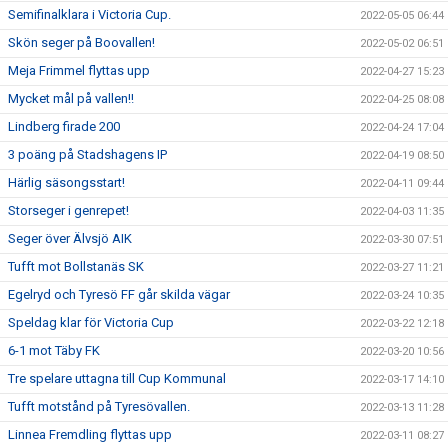
Semifinalklara i Victoria Cup.
2022-05-05 06:44
Skön seger på Boovallen!
2022-05-02 06:51
Meja Frimmel flyttas upp
2022-04-27 15:23
Mycket mål på vallen!!
2022-04-25 08:08
Lindberg firade 200
2022-04-24 17:04
3 poäng på Stadshagens IP
2022-04-19 08:50
Härlig säsongsstart!
2022-04-11 09:44
Storseger i genrepet!
2022-04-03 11:35
Seger över Älvsjö AIK
2022-03-30 07:51
Tufft mot Bollstanäs SK
2022-03-27 11:21
Egelryd och Tyresö FF går skilda vägar
2022-03-24 10:35
Speldag klar för Victoria Cup
2022-03-22 12:18
6-1 mot Täby FK
2022-03-20 10:56
Tre spelare uttagna till Cup Kommunal
2022-03-17 14:10
Tufft motstånd på Tyresövallen.
2022-03-13 11:28
Linnea Fremdling flyttas upp
2022-03-11 08:27