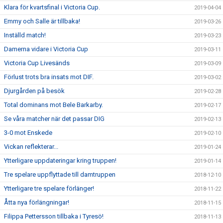
Klara för kvartsfinal i Victoria Cup.
2019-04-04
Emmy och Salle är tillbaka!
2019-03-26
Inställd match!
2019-03-23
Damerna vidare i Victoria Cup
2019-03-11
Victoria Cup Livesänds
2019-03-09
Förlust trots bra insats mot DIF.
2019-03-02
Djurgården på besök
2019-02-28
Total dominans mot Bele Barkarby.
2019-02-17
Se våra matcher när det passar DIG
2019-02-13
3-0 mot Enskede
2019-02-10
Vickan reflekterar...
2019-01-24
Ytterligare uppdateringar kring truppen!
2019-01-14
Tre spelare uppflyttade till damtruppen
2018-12-10
Ytterligare tre spelare förlänger!
2018-11-22
Åtta nya förlängningar!
2018-11-15
Filippa Pettersson tillbaka i Tyresö!
2018-11-13