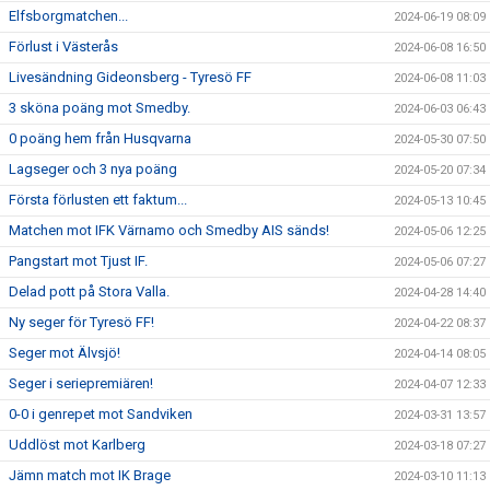
Elfsborgmatchen...
2024-06-19 08:09
Förlust i Västerås
2024-06-08 16:50
Livesändning Gideonsberg - Tyresö FF
2024-06-08 11:03
3 sköna poäng mot Smedby.
2024-06-03 06:43
0 poäng hem från Husqvarna
2024-05-30 07:50
Lagseger och 3 nya poäng
2024-05-20 07:34
Första förlusten ett faktum...
2024-05-13 10:45
Matchen mot IFK Värnamo och Smedby AIS sänds!
2024-05-06 12:25
Pangstart mot Tjust IF.
2024-05-06 07:27
Delad pott på Stora Valla.
2024-04-28 14:40
Ny seger för Tyresö FF!
2024-04-22 08:37
Seger mot Älvsjö!
2024-04-14 08:05
Seger i seriepremiären!
2024-04-07 12:33
0-0 i genrepet mot Sandviken
2024-03-31 13:57
Uddlöst mot Karlberg
2024-03-18 07:27
Jämn match mot IK Brage
2024-03-10 11:13