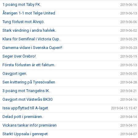
1 poäng mot Täby FK.
2019-06-16
Återigen 1-1 mot Telge United
2019-06-13
Tung förlust mot Älvsjö.
2019-06-06
Stark vändning i andra halvlek.
2019-06-02
Klara för Semifinal i Victoria Cup.
2019-05-29
Damerna vidare i Svenska Cupen!!
2019-05-23
Seger över Örebro!
2019-05-19
Första förlusten är ett faktum.
2019-05-13
Oavgjort igen.
2019-05-05
Sen kvittering på Tyresövallen
2019-04-28
3 poäng mot Triangelns IK.
2019-04-21
Oavgjort mot Västerås BK30
2019-04-16
Issa uppflyttad till A-laget
2019-04-15 15:47
Delad pott i premiären.
2019-04-14
Vickans tankar inför premiären
2019-04-11
Starkt Uppsala i genrepet
2019-04-07