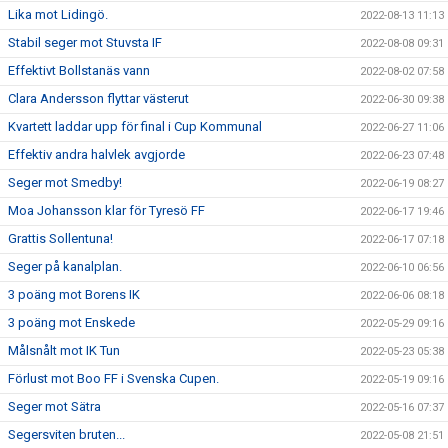
Lika mot Lidingö.
2022-08-13 11:13
Stabil seger mot Stuvsta IF
2022-08-08 09:31
Effektivt Bollstanäs vann
2022-08-02 07:58
Clara Andersson flyttar västerut
2022-06-30 09:38
Kvartett laddar upp för final i Cup Kommunal
2022-06-27 11:06
Effektiv andra halvlek avgjorde
2022-06-23 07:48
Seger mot Smedby!
2022-06-19 08:27
Moa Johansson klar för Tyresö FF
2022-06-17 19:46
Grattis Sollentuna!
2022-06-17 07:18
Seger på kanalplan.
2022-06-10 06:56
3 poäng mot Borens IK
2022-06-06 08:18
3 poäng mot Enskede
2022-05-29 09:16
Målsnålt mot IK Tun
2022-05-23 05:38
Förlust mot Boo FF i Svenska Cupen.
2022-05-19 09:16
Seger mot Sätra
2022-05-16 07:37
Segersviten bruten...
2022-05-08 21:51