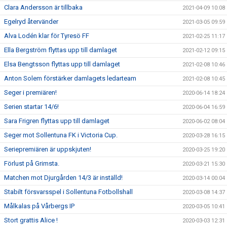
Clara Andersson är tillbaka
2021-04-09 10:08
Egelryd återvänder
2021-03-05 09:59
Alva Lodén klar för Tyresö FF
2021-02-25 11:17
Ella Bergström flyttas upp till damlaget
2021-02-12 09:15
Elsa Bengtsson flyttas upp till damlaget
2021-02-08 10:46
Anton Solem förstärker damlagets ledarteam
2021-02-08 10:45
Seger i premiären!
2020-06-14 18:24
Serien startar 14/6!
2020-06-04 16:59
Sara Frigren flyttas upp till damlaget
2020-06-02 08:04
Seger mot Sollentuna FK i Victoria Cup.
2020-03-28 16:15
Seriepremiären är uppskjuten!
2020-03-25 19:20
Förlust på Grimsta.
2020-03-21 15:30
Matchen mot Djurgården 14/3 är inställd!
2020-03-14 00:04
Stabilt försvarsspel i Sollentuna Fotbollshall
2020-03-08 14:37
Målkalas på Vårbergs IP
2020-03-05 10:41
Stort grattis Alice !
2020-03-03 12:31