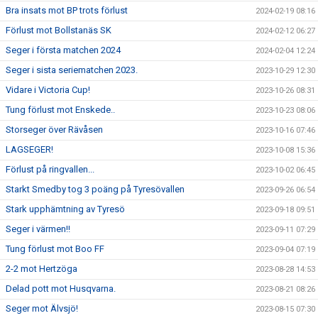
Bra insats mot BP trots förlust
2024-02-19 08:16
Förlust mot Bollstanäs SK
2024-02-12 06:27
Seger i första matchen 2024
2024-02-04 12:24
Seger i sista seriematchen 2023.
2023-10-29 12:30
Vidare i Victoria Cup!
2023-10-26 08:31
Tung förlust mot Enskede..
2023-10-23 08:06
Storseger över Rävåsen
2023-10-16 07:46
LAGSEGER!
2023-10-08 15:36
Förlust på ringvallen...
2023-10-02 06:45
Starkt Smedby tog 3 poäng på Tyresövallen
2023-09-26 06:54
Stark upphämtning av Tyresö
2023-09-18 09:51
Seger i värmen!!
2023-09-11 07:29
Tung förlust mot Boo FF
2023-09-04 07:19
2-2 mot Hertzöga
2023-08-28 14:53
Delad pott mot Husqvarna.
2023-08-21 08:26
Seger mot Älvsjö!
2023-08-15 07:30