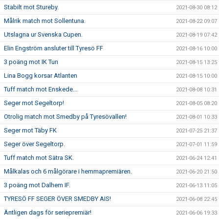
Stabilt mot Stureby.
2021-08-30 08:12
Målrik match mot Sollentuna.
2021-08-22 09:07
Utslagna ur Svenska Cupen.
2021-08-19 07:42
Elin Engström ansluter till Tyresö FF
2021-08-16 10:00
3 poäng mot IK Tun
2021-08-15 13:25
Lina Bogg korsar Atlanten
2021-08-15 10:00
Tuff match mot Enskede...
2021-08-08 10:31
Seger mot Segeltorp!
2021-08-05 08:20
Otrolig match mot Smedby på Tyresövallen!
2021-08-01 10:33
Seger mot Täby FK
2021-07-25 21:37
Seger över Segeltorp.
2021-07-01 11:59
Tuff match mot Sätra SK.
2021-06-24 12:41
Målkalas och 6 målgörare i hemmapremiären.
2021-06-20 21:50
3 poäng mot Dalhem IF.
2021-06-13 11:05
TYRESÖ FF SEGER ÖVER SMEDBY AIS!
2021-06-08 22:45
Äntligen dags för seriepremiär!
2021-06-06 19:33