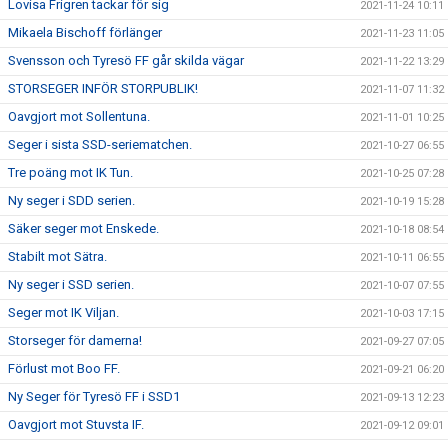
Lovisa Frigren tackar för sig
2021-11-24 10:11
Mikaela Bischoff förlänger
2021-11-23 11:05
Svensson och Tyresö FF går skilda vägar
2021-11-22 13:29
STORSEGER INFÖR STORPUBLIK!
2021-11-07 11:32
Oavgjort mot Sollentuna.
2021-11-01 10:25
Seger i sista SSD-seriematchen.
2021-10-27 06:55
Tre poäng mot IK Tun.
2021-10-25 07:28
Ny seger i SDD serien.
2021-10-19 15:28
Säker seger mot Enskede.
2021-10-18 08:54
Stabilt mot Sätra.
2021-10-11 06:55
Ny seger i SSD serien.
2021-10-07 07:55
Seger mot IK Viljan.
2021-10-03 17:15
Storseger för damerna!
2021-09-27 07:05
Förlust mot Boo FF.
2021-09-21 06:20
Ny Seger för Tyresö FF i SSD1
2021-09-13 12:23
Oavgjort mot Stuvsta IF.
2021-09-12 09:01