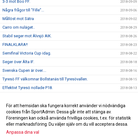
3-3 mot Boo FF.
2018-09-09
Några frågor till "Fille"...
2018-09-06
Mållöst mot Sätra
2018-09-02
Carro om nuläget..
2018-08-29
Stabil seger mot Älvsjö AIK.
2018-08-26
FINALKLARA!!
2018-08-23
Semifinal Victoria Cup idag.
2018-08-22
Seger över Älta IF.
2018-08-18
Svenska Cupen är över....
2018-08-16
Tyresö FF välkomnar Bollstanäs till Tyresövallen.
2018-08-15
Effektivt Tyresö nollade P18.
2018-08-13
Seger över DFK Värmbol.
2018-08-06
Seger mot AIK.
För att hemsidan ska fungera korrekt använder vi nödvändiga
2018-02-03
cookies från SportAdmin. Dessa går inte att stänga av.
Ida " Bengan " Bengtsson är klar för 2020 !
2010-12-11
Föreningen kan också använda frivilliga cookies, t.ex. för statistik
eller marknadsföring. Du väljer själv om du vill acceptera dessa.
Anpassa dina val