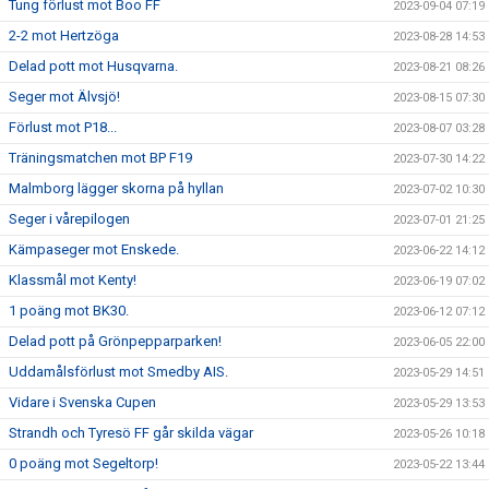
Tung förlust mot Boo FF
2023-09-04 07:19
2-2 mot Hertzöga
2023-08-28 14:53
Delad pott mot Husqvarna.
2023-08-21 08:26
Seger mot Älvsjö!
2023-08-15 07:30
Förlust mot P18...
2023-08-07 03:28
Träningsmatchen mot BP F19
2023-07-30 14:22
Malmborg lägger skorna på hyllan
2023-07-02 10:30
Seger i vårepilogen
2023-07-01 21:25
Kämpaseger mot Enskede.
2023-06-22 14:12
Klassmål mot Kenty!
2023-06-19 07:02
1 poäng mot BK30.
2023-06-12 07:12
Delad pott på Grönpepparparken!
2023-06-05 22:00
Uddamålsförlust mot Smedby AIS.
2023-05-29 14:51
Vidare i Svenska Cupen
2023-05-29 13:53
Strandh och Tyresö FF går skilda vägar
2023-05-26 10:18
0 poäng mot Segeltorp!
2023-05-22 13:44