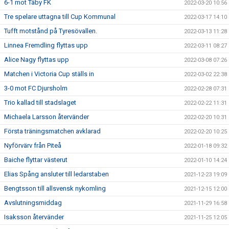
6-1 mot Täby FK
2022-03-20 10:56
Tre spelare uttagna till Cup Kommunal
2022-03-17 14:10
Tufft motstånd på Tyresövallen.
2022-03-13 11:28
Linnea Fremdling flyttas upp
2022-03-11 08:27
Alice Nagy flyttas upp
2022-03-08 07:26
Matchen i Victoria Cup ställs in
2022-03-02 22:38
3-0 mot FC Djursholm
2022-02-28 07:31
Trio kallad till stadslaget
2022-02-22 11:31
Michaela Larsson återvänder
2022-02-20 10:31
Första träningsmatchen avklarad
2022-02-20 10:25
Nyförvärv från Piteå
2022-01-18 09:32
Baiche flyttar västerut
2022-01-10 14:24
Elias Spång ansluter till ledarstaben
2021-12-23 19:09
Bengtsson till allsvensk nykomling
2021-12-15 12:00
Avslutningsmiddag
2021-11-29 16:58
Isaksson återvänder
2021-11-25 12:05