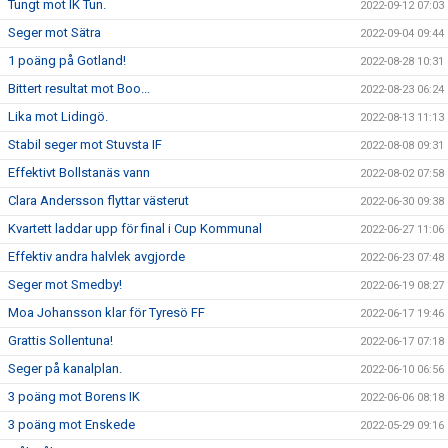
Tungt mot IK Tun.
2022-09-12 07:03
Seger mot Sätra
2022-09-04 09:44
1 poäng på Gotland!
2022-08-28 10:31
Bittert resultat mot Boo...
2022-08-23 06:24
Lika mot Lidingö.
2022-08-13 11:13
Stabil seger mot Stuvsta IF
2022-08-08 09:31
Effektivt Bollstanäs vann
2022-08-02 07:58
Clara Andersson flyttar västerut
2022-06-30 09:38
Kvartett laddar upp för final i Cup Kommunal
2022-06-27 11:06
Effektiv andra halvlek avgjorde
2022-06-23 07:48
Seger mot Smedby!
2022-06-19 08:27
Moa Johansson klar för Tyresö FF
2022-06-17 19:46
Grattis Sollentuna!
2022-06-17 07:18
Seger på kanalplan.
2022-06-10 06:56
3 poäng mot Borens IK
2022-06-06 08:18
3 poäng mot Enskede
2022-05-29 09:16