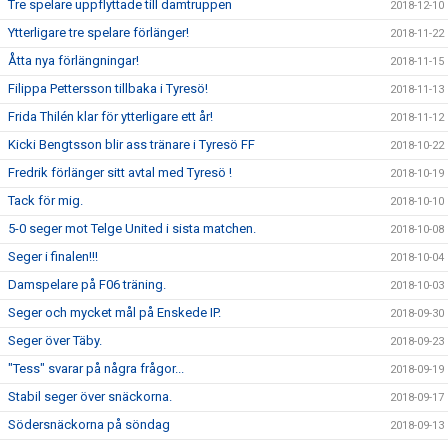
Tre spelare uppflyttade till damtruppen
2018-12-10
Ytterligare tre spelare förlänger!
2018-11-22
Åtta nya förlängningar!
2018-11-15
Filippa Pettersson tillbaka i Tyresö!
2018-11-13
Frida Thilén klar för ytterligare ett år!
2018-11-12
Kicki Bengtsson blir ass tränare i Tyresö FF
2018-10-22
Fredrik förlänger sitt avtal med Tyresö !
2018-10-19
Tack för mig.
2018-10-10
5-0 seger mot Telge United i sista matchen.
2018-10-08
Seger i finalen!!!
2018-10-04
Damspelare på F06 träning.
2018-10-03
Seger och mycket mål på Enskede IP.
2018-09-30
Seger över Täby.
2018-09-23
"Tess" svarar på några frågor...
2018-09-19
Stabil seger över snäckorna.
2018-09-17
Södersnäckorna på söndag
2018-09-13