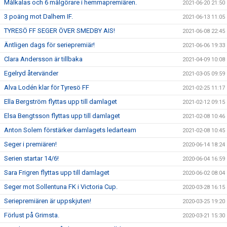
Målkalas och 6 målgörare i hemmapremiären.
2021-06-20 21:50
3 poäng mot Dalhem IF.
2021-06-13 11:05
TYRESÖ FF SEGER ÖVER SMEDBY AIS!
2021-06-08 22:45
Äntligen dags för seriepremiär!
2021-06-06 19:33
Clara Andersson är tillbaka
2021-04-09 10:08
Egelryd återvänder
2021-03-05 09:59
Alva Lodén klar för Tyresö FF
2021-02-25 11:17
Ella Bergström flyttas upp till damlaget
2021-02-12 09:15
Elsa Bengtsson flyttas upp till damlaget
2021-02-08 10:46
Anton Solem förstärker damlagets ledarteam
2021-02-08 10:45
Seger i premiären!
2020-06-14 18:24
Serien startar 14/6!
2020-06-04 16:59
Sara Frigren flyttas upp till damlaget
2020-06-02 08:04
Seger mot Sollentuna FK i Victoria Cup.
2020-03-28 16:15
Seriepremiären är uppskjuten!
2020-03-25 19:20
Förlust på Grimsta.
2020-03-21 15:30