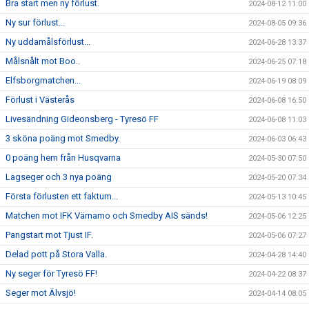
Bra start men ny förlust.
2024-08-12 11:00
Ny sur förlust...
2024-08-05 09:36
Ny uddamålsförlust...
2024-06-28 13:37
Målsnålt mot Boo..
2024-06-25 07:18
Elfsborgmatchen...
2024-06-19 08:09
Förlust i Västerås
2024-06-08 16:50
Livesändning Gideonsberg - Tyresö FF
2024-06-08 11:03
3 sköna poäng mot Smedby.
2024-06-03 06:43
0 poäng hem från Husqvarna
2024-05-30 07:50
Lagseger och 3 nya poäng
2024-05-20 07:34
Första förlusten ett faktum...
2024-05-13 10:45
Matchen mot IFK Värnamo och Smedby AIS sänds!
2024-05-06 12:25
Pangstart mot Tjust IF.
2024-05-06 07:27
Delad pott på Stora Valla.
2024-04-28 14:40
Ny seger för Tyresö FF!
2024-04-22 08:37
Seger mot Älvsjö!
2024-04-14 08:05