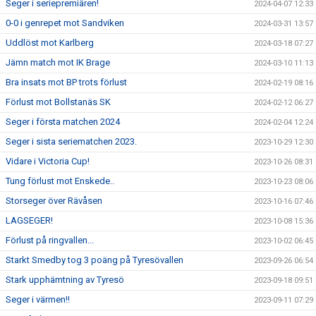
Seger i seriepremiären!
2024-04-07 12:33
0-0 i genrepet mot Sandviken
2024-03-31 13:57
Uddlöst mot Karlberg
2024-03-18 07:27
Jämn match mot IK Brage
2024-03-10 11:13
Bra insats mot BP trots förlust
2024-02-19 08:16
Förlust mot Bollstanäs SK
2024-02-12 06:27
Seger i första matchen 2024
2024-02-04 12:24
Seger i sista seriematchen 2023.
2023-10-29 12:30
Vidare i Victoria Cup!
2023-10-26 08:31
Tung förlust mot Enskede..
2023-10-23 08:06
Storseger över Rävåsen
2023-10-16 07:46
LAGSEGER!
2023-10-08 15:36
Förlust på ringvallen...
2023-10-02 06:45
Starkt Smedby tog 3 poäng på Tyresövallen
2023-09-26 06:54
Stark upphämtning av Tyresö
2023-09-18 09:51
Seger i värmen!!
2023-09-11 07:29