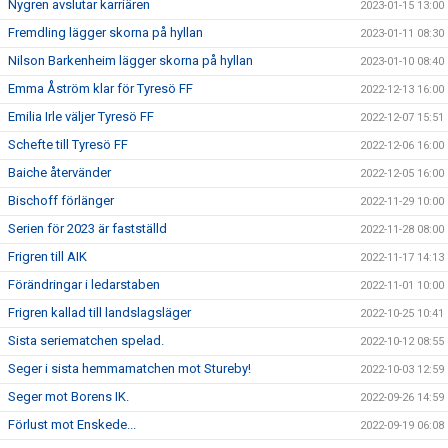
Nygren avslutar karriären
2023-01-15 13:00
Fremdling lägger skorna på hyllan
2023-01-11 08:30
Nilson Barkenheim lägger skorna på hyllan
2023-01-10 08:40
Emma Åström klar för Tyresö FF
2022-12-13 16:00
Emilia Irle väljer Tyresö FF
2022-12-07 15:51
Schefte till Tyresö FF
2022-12-06 16:00
Baiche återvänder
2022-12-05 16:00
Bischoff förlänger
2022-11-29 10:00
Serien för 2023 är fastställd
2022-11-28 08:00
Frigren till AIK
2022-11-17 14:13
Förändringar i ledarstaben
2022-11-01 10:00
Frigren kallad till landslagsläger
2022-10-25 10:41
Sista seriematchen spelad.
2022-10-12 08:55
Seger i sista hemmamatchen mot Stureby!
2022-10-03 12:59
Seger mot Borens IK.
2022-09-26 14:59
Förlust mot Enskede...
2022-09-19 06:08