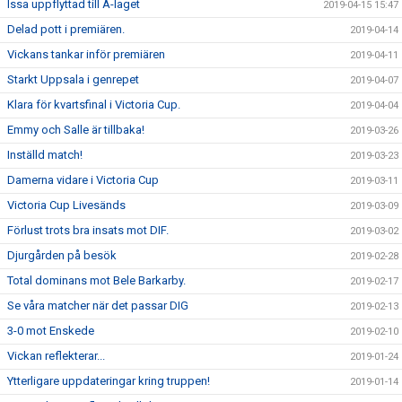
Issa uppflyttad till A-laget
2019-04-15 15:47
Delad pott i premiären.
2019-04-14
Vickans tankar inför premiären
2019-04-11
Starkt Uppsala i genrepet
2019-04-07
Klara för kvartsfinal i Victoria Cup.
2019-04-04
Emmy och Salle är tillbaka!
2019-03-26
Inställd match!
2019-03-23
Damerna vidare i Victoria Cup
2019-03-11
Victoria Cup Livesänds
2019-03-09
Förlust trots bra insats mot DIF.
2019-03-02
Djurgården på besök
2019-02-28
Total dominans mot Bele Barkarby.
2019-02-17
Se våra matcher när det passar DIG
2019-02-13
3-0 mot Enskede
2019-02-10
Vickan reflekterar...
2019-01-24
Ytterligare uppdateringar kring truppen!
2019-01-14