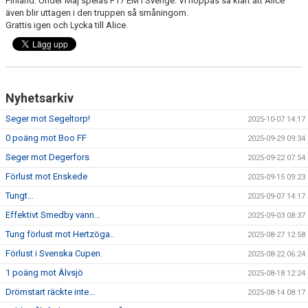
Finland. Under Maj spelas F17 EM i Sverige. Vi hoppas så klart att Alice
även blir uttagen i den truppen så småningom.
Grattis igen och Lycka till Alice.
Nyhetsarkiv
Seger mot Segeltorp!
2025-10-07 14:17
0 poäng mot Boo FF
2025-09-29 09:34
Seger mot Degerfors
2025-09-22 07:54
Förlust mot Enskede
2025-09-15 09:23
Tungt...
2025-09-07 14:17
Effektivt Smedby vann...
2025-09-03 08:37
Tung förlust mot Hertzöga..
2025-08-27 12:58
Förlust i Svenska Cupen.
2025-08-22 06:24
1 poäng mot Älvsjö
2025-08-18 12:24
Drömstart räckte inte...
2025-08-14 08:17