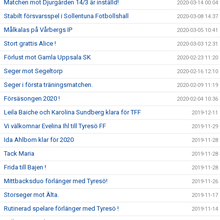
Matchen mot Djurgården 14/3 är inställd!
2020-03-14 00:04
Stabilt försvarsspel i Sollentuna Fotbollshall
2020-03-08 14:37
Målkalas på Vårbergs IP
2020-03-05 10:41
Stort grattis Alice !
2020-03-03 12:31
Förlust mot Gamla Uppsala SK
2020-02-23 11:20
Seger mot Segeltorp
2020-02-16 12:10
Seger i första träningsmatchen.
2020-02-09 11:19
Försäsongen 2020 !
2020-02-04 10:36
Leila Baiche och Karolina Sundberg klara för TFF
2019-12-11
Vi välkomnar Evelina Ihl till Tyresö FF
2019-11-29
Ida Ahlbom klar för 2020
2019-11-28
Tack Maria
2019-11-28
Frida till Bajen !
2019-11-28
Mittbacksduo förlänger med Tyresö!
2019-11-26
Storseger mot Älta.
2019-11-17
Rutinerad spelare förlänger med Tyresö !
2019-11-14