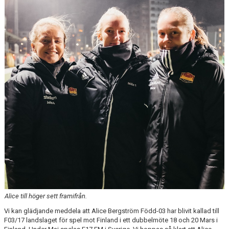
Alice till höger sett framifrån.
Vi kan glädjande meddela att Alice Bergström Född-03 har blivit kallad till
F03/17 landslaget för spel mot Finland i ett dubbelmöte 18 och 20 Mars i