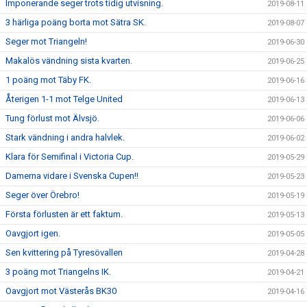
Imponerande seger trots tidig utvisning.
2019-08-11
3 härliga poäng borta mot Sätra SK.
2019-08-07
Seger mot Triangeln!
2019-06-30
Makalös vändning sista kvarten.
2019-06-25
1 poäng mot Täby FK.
2019-06-16
Återigen 1-1 mot Telge United
2019-06-13
Tung förlust mot Älvsjö.
2019-06-06
Stark vändning i andra halvlek.
2019-06-02
Klara för Semifinal i Victoria Cup.
2019-05-29
Damerna vidare i Svenska Cupen!!
2019-05-23
Seger över Örebro!
2019-05-19
Första förlusten är ett faktum.
2019-05-13
Oavgjort igen.
2019-05-05
Sen kvittering på Tyresövallen
2019-04-28
3 poäng mot Triangelns IK.
2019-04-21
Oavgjort mot Västerås BK30
2019-04-16