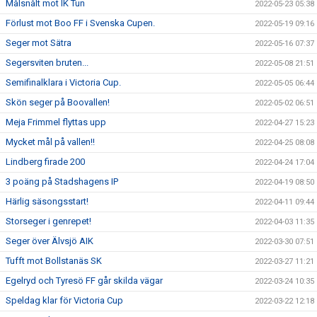
Målsnålt mot IK Tun
2022-05-23 05:38
Förlust mot Boo FF i Svenska Cupen.
2022-05-19 09:16
Seger mot Sätra
2022-05-16 07:37
Segersviten bruten...
2022-05-08 21:51
Semifinalklara i Victoria Cup.
2022-05-05 06:44
Skön seger på Boovallen!
2022-05-02 06:51
Meja Frimmel flyttas upp
2022-04-27 15:23
Mycket mål på vallen!!
2022-04-25 08:08
Lindberg firade 200
2022-04-24 17:04
3 poäng på Stadshagens IP
2022-04-19 08:50
Härlig säsongsstart!
2022-04-11 09:44
Storseger i genrepet!
2022-04-03 11:35
Seger över Älvsjö AIK
2022-03-30 07:51
Tufft mot Bollstanäs SK
2022-03-27 11:21
Egelryd och Tyresö FF går skilda vägar
2022-03-24 10:35
Speldag klar för Victoria Cup
2022-03-22 12:18