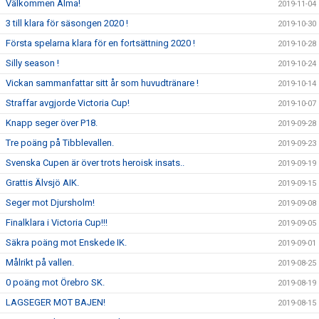
Välkommen Alma!
2019-11-04
3 till klara för säsongen 2020 !
2019-10-30
Första spelarna klara för en fortsättning 2020 !
2019-10-28
Silly season !
2019-10-24
Vickan sammanfattar sitt år som huvudtränare !
2019-10-14
Straffar avgjorde Victoria Cup!
2019-10-07
Knapp seger över P18.
2019-09-28
Tre poäng på Tibblevallen.
2019-09-23
Svenska Cupen är över trots heroisk insats..
2019-09-19
Grattis Älvsjö AIK.
2019-09-15
Seger mot Djursholm!
2019-09-08
Finalklara i Victoria Cup!!!
2019-09-05
Säkra poäng mot Enskede IK.
2019-09-01
Målrikt på vallen.
2019-08-25
0 poäng mot Örebro SK.
2019-08-19
LAGSEGER MOT BAJEN!
2019-08-15