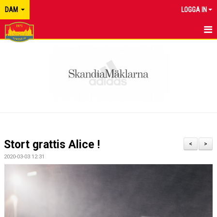
DAM
LOGGA IN
HEM
NYHETER
KALENDER
MATCHER
TRUPPEN
Stort grattis Alice !
<
>
BILDGALLERI
2020-03-03 12:31
DOKUMENT
KONTAKT