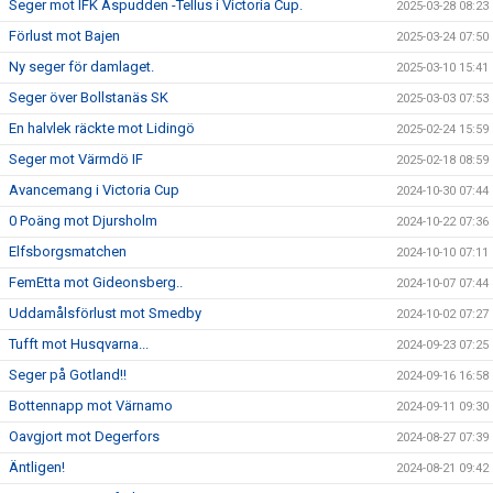
Seger mot IFK Aspudden -Tellus i Victoria Cup.
2025-03-28 08:23
Förlust mot Bajen
2025-03-24 07:50
Ny seger för damlaget.
2025-03-10 15:41
Seger över Bollstanäs SK
2025-03-03 07:53
En halvlek räckte mot Lidingö
2025-02-24 15:59
Seger mot Värmdö IF
2025-02-18 08:59
Avancemang i Victoria Cup
2024-10-30 07:44
0 Poäng mot Djursholm
2024-10-22 07:36
Elfsborgsmatchen
2024-10-10 07:11
FemEtta mot Gideonsberg..
2024-10-07 07:44
Uddamålsförlust mot Smedby
2024-10-02 07:27
Tufft mot Husqvarna...
2024-09-23 07:25
Seger på Gotland!!
2024-09-16 16:58
Bottennapp mot Värnamo
2024-09-11 09:30
Oavgjort mot Degerfors
2024-08-27 07:39
Äntligen!
2024-08-21 09:42