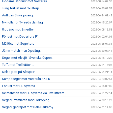
Uddamålsförlust mot Västerås..
2025-08-14 07:35
Tung förlust mot Skultorp
2025-06-30 07:57
Äntligen 3 nya poäng!
2025-06-24 09:42
Ny nolla för Tyresös damlag
2025-06-15 20:07
0 poäng mot Smedby
2025-06-08 13:58
Förlust mot Degerfors IF
2025-06-02 04:04
Mållöst mot Segeltorp
2025-05-28 07:34
Jämn match men 0 poäng.
2025-05-20 07:41
Seger mot Älvsjö i Svenska Cupen!
2025-05-15 12:22
Tufft mot Trollhättan...
2025-05-14 18:08
Delad pott på Älsvjö IP
2025-05-04 21:14
Kämpaseger mot Västerås SK FK
2025-04-23 07:51
Förlust mot Husqvarna
2025-04-16 09:02
Se matchen mot Husqvarna via Live stream
2025-04-11 22:14
Seger i Premiären mot Lidköping
2025-04-08 15:29
Seger i genrepet mot Bele Barkarby
2025-04-01 14:05