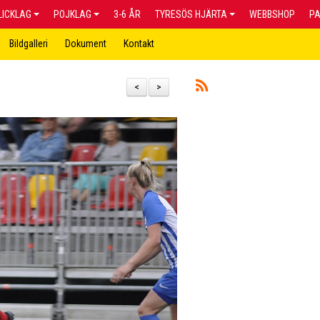
LICKLAG
POJKLAG
3-6 ÅR
TYRESÖS HJÄRTA
WEBBSHOP
P
Bildgalleri
Dokument
Kontakt
<
>