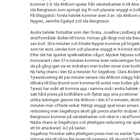
kommer 2-0. Ida Ahlbom spelar från vänsterkanten in till Alva
Ida Bengtsson som springit sig fri och placerar snyggt in boll
På tilläggstid i första halvlek kommer även 3:an. Ida Ahlbom 
Nygren, Jennifer Egelryd och Ida Bengtsson.
Andra halvlek fortsätter som den första. Josefine Lindberg sl
straffområdet. Bollen till hörna. Hörnan går långt mot Ida B
sen bort. 50:e minuten och Emelie Nygren kommer på högerkant
som tar enot, vänder bort och placerar snyggt in 4-0 invid sto
Efter det här sjunker spelkvaliteten något. Mycket felpass 
hörnvariant i den 57:e minuten kommer även reduceringen för Se
de på gång igen via en nickskarv men bollen rinner över kort
Ny farlig chans i den 62:a minuten för Segeltorp. Clara Ander
Tyresökontring ett par minuter senare. Ida Ahlbom inlägg frå
tillbaka till Elsa Bromé som kommer till avslut men bollen går
Tyresö har svårt att komma upp i samma nivå i andra halvlek 
satt hård press på bollhållare och flyttat upp sina positioner
utöka ledningen genom Ida Ahlbom i den 67:e minuten, skott p
minuten men offside vinkat. Riktigt snyggt spel innan annars.
reducering men Segeltorps skott går precis utanför stolpen.
Bengtsson kommer på vänsterkanten och viker in i straffområ
Nästa chans är Segeltorps och ytterligare reducering när spe
att bli attackerad. 4-2 på tavlan.
Segeltorp försöker sätta ytterligare press men nu samlar Ty
släpper inte till några fler lägen till gästerna. På stoptid får 