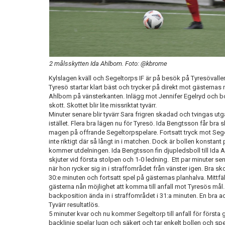
2 målsskytten Ida Ahlbom. Foto: @kbrome
Kylslagen kväll och Segeltorps IF är på besök på Tyresövalle
Tyresö startar klart bäst och trycker på direkt mot gästernas 
Ahlbom på vänsterkanten. Inlägg mot Jennifer Egelryd och bol
skott. Skottet blir lite missriktat tyvärr.
Minuter senare blir tyvärr Sara frigren skadad och tvingas ut
istället. Flera bra lägen nu för Tyresö. Ida Bengtsson får bra s
magen på offrande Segeltorpspelare. Fortsatt tryck mot Segelt
inte riktigt där så långt in i matchen. Dock är bollen konstan
kommer utdelningen. Ida Bengtsson fin djupledsboll till Ida 
skjuter vid första stolpen och 1-0 ledning. Ett par minuter se
när hon rycker sig in i straffområdet från vänster igen. Bra s
30:e minuten och fortsatt spel på gästernas planhalva. Mittf
gästerna nån möjlighet att komma till anfall mot Tyresös mål.
backposition ända in i straffområdet i 31:a minuten. En bra ac
Tyvärr resultatlös.
5 minuter kvar och nu kommer Segeltorp till anfall för först
backlinje spelar lugn och säkert och tar enkelt bollen och spel