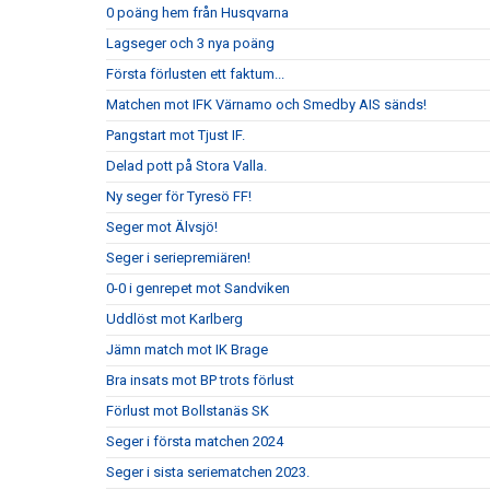
0 poäng hem från Husqvarna
Lagseger och 3 nya poäng
Första förlusten ett faktum...
Matchen mot IFK Värnamo och Smedby AIS sänds!
Pangstart mot Tjust IF.
Delad pott på Stora Valla.
Ny seger för Tyresö FF!
Seger mot Älvsjö!
Seger i seriepremiären!
0-0 i genrepet mot Sandviken
Uddlöst mot Karlberg
Jämn match mot IK Brage
Bra insats mot BP trots förlust
Förlust mot Bollstanäs SK
Seger i första matchen 2024
Seger i sista seriematchen 2023.