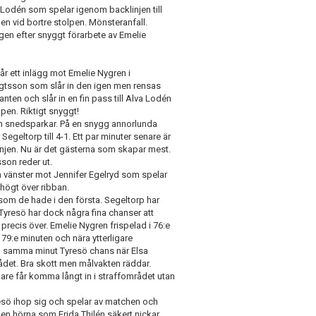
 Lodén som spelar igenom backlinjen till
en vid bortre stolpen. Mönsteranfall.
igen efter snyggt förarbete av Emelie
år ett inlägg mot Emelie Nygren i
engtsson som slår in den igen men rensas
en och slår in en fin pass till Alva Lodén
lpen. Riktigt snyggt!
och snedsparkar. På en snygg annorlunda
geltorp till 4-1. Ett par minuter senare är
linjen. Nu är det gästerna som skapar mest.
sson reder ut.
n vänster mot Jennifer Egelryd som spelar
 högt över ribban.
som de hade i den första. Segeltorp har
. Tyresö har dock några fina chanser att
recis över. Emelie Nygren frispelad i 76:e
 79:e minuten och nära ytterligare
 I samma minut Tyresö chans när Elsa
det. Bra skott men målvakten räddar.
lare får komma långt in i straffområdet utan
resö ihop sig och spelar av matchen och
de en hörna som Frida Thilén säkert nickar