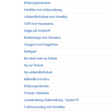
Elfsborgsmatchen
FemEtta mot Gideonsberg..
Uddamålsförlust mot Smedby
Tufft mot Husqvarna...
Seger på Gotland!!
Bottennapp mot Värnamo
Oavgjort mot Degerfors
Äntligen!
Bra start men ny förlust.
Ny sur förlust...
Ny uddamålsförlust...
Målsnålt mot Boo..
Elfsborgmatchen...
Förlust i Västerås
Livesändning Gideonsberg - Tyresö FF
3 sköna poäng mot Smedby.