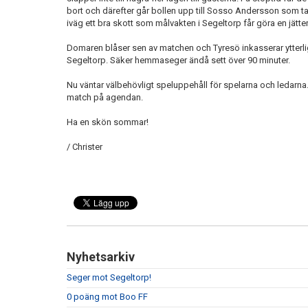
bort och därefter går bollen upp till Sosso Andersson som ta
iväg ett bra skott som målvakten i Segeltorp får göra en jätter
Domaren blåser sen av matchen och Tyresö inkasserar ytterl
Segeltorp. Säker hemmaseger ändå sett över 90 minuter.
Nu väntar välbehövligt speluppehåll för spelarna och ledarn
match på agendan.
Ha en skön sommar!
/ Christer
Nyhetsarkiv
Seger mot Segeltorp!
0 poäng mot Boo FF