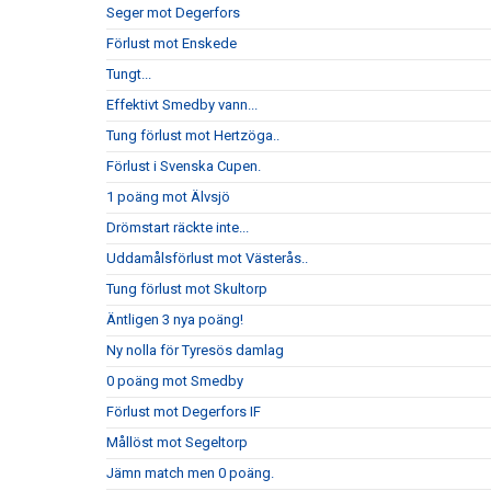
Seger mot Degerfors
Förlust mot Enskede
Tungt...
Effektivt Smedby vann...
Tung förlust mot Hertzöga..
Förlust i Svenska Cupen.
1 poäng mot Älvsjö
Drömstart räckte inte...
Uddamålsförlust mot Västerås..
Tung förlust mot Skultorp
Äntligen 3 nya poäng!
Ny nolla för Tyresös damlag
0 poäng mot Smedby
Förlust mot Degerfors IF
Mållöst mot Segeltorp
Jämn match men 0 poäng.