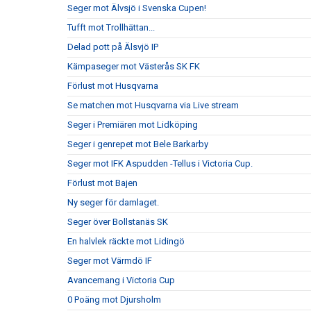
Seger mot Älvsjö i Svenska Cupen!
Tufft mot Trollhättan...
Delad pott på Älsvjö IP
Kämpaseger mot Västerås SK FK
Förlust mot Husqvarna
Se matchen mot Husqvarna via Live stream
Seger i Premiären mot Lidköping
Seger i genrepet mot Bele Barkarby
Seger mot IFK Aspudden -Tellus i Victoria Cup.
Förlust mot Bajen
Ny seger för damlaget.
Seger över Bollstanäs SK
En halvlek räckte mot Lidingö
Seger mot Värmdö IF
Avancemang i Victoria Cup
0 Poäng mot Djursholm