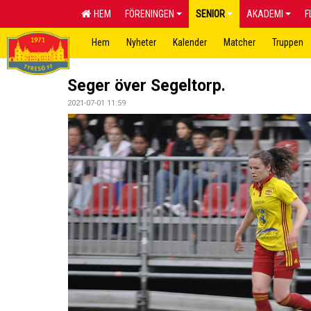
HEM
FÖRENINGEN
SENIOR
AKADEMI
F
Hem
Nyheter
Kalender
Matcher
Truppen
Seger över Segeltorp.
2021-07-01 11:59