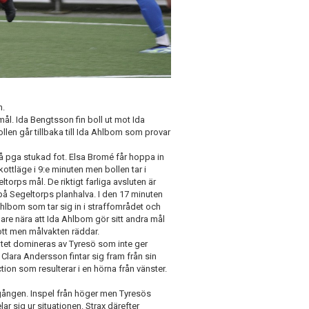
n.
mål. Ida Bengtsson fin boll ut mot Ida
len går tillbaka till Ida Ahlbom som provar
gå pga stukad fot. Elsa Bromé får hoppa in
kottläge i 9:e minuten men bollen tar i
orps mål. De riktigt farliga avsluten är
t på Segeltorps planhalva. I den 17 minuten
Ahlbom som tar sig in i straffområdet och
nare nära att Ida Ahlbom gör sitt andra mål
kott men målvakten räddar.
ältet domineras av Tyresö som inte ger
 Clara Andersson fintar sig fram från sin
tion som resulterar i en hörna från vänster.
a gången. Inspel från höger men Tyresös
ar sig ur situationen. Strax därefter