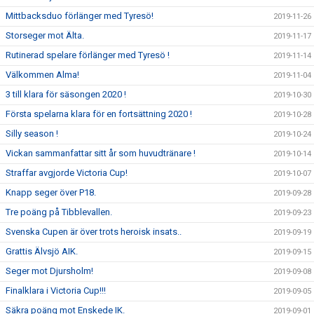
Mittbacksduo förlänger med Tyresö!
2019-11-26
Storseger mot Älta.
2019-11-17
Rutinerad spelare förlänger med Tyresö !
2019-11-14
Välkommen Alma!
2019-11-04
3 till klara för säsongen 2020 !
2019-10-30
Första spelarna klara för en fortsättning 2020 !
2019-10-28
Silly season !
2019-10-24
Vickan sammanfattar sitt år som huvudtränare !
2019-10-14
Straffar avgjorde Victoria Cup!
2019-10-07
Knapp seger över P18.
2019-09-28
Tre poäng på Tibblevallen.
2019-09-23
Svenska Cupen är över trots heroisk insats..
2019-09-19
Grattis Älvsjö AIK.
2019-09-15
Seger mot Djursholm!
2019-09-08
Finalklara i Victoria Cup!!!
2019-09-05
Säkra poäng mot Enskede IK.
2019-09-01