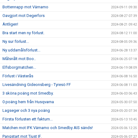
Bottennapp mot Värnamo
2024-09-11 09:30
Oavgjort mot Degerfors
2024-08-27 07:39
Äntligen!
2024-08-21 09:42
Bra start men ny förlust.
2024-08-12 11:00
Ny sur förlust...
2024-08-05 09:36
Ny uddamålsförlust...
2024-06-28 13:37
Målsnålt mot Boo..
2024-06-25 07:18
Elfsborgmatchen...
2024-06-19 08:09
Förlust i Västerås
2024-06-08 16:50
Livesändning Gideonsberg - Tyresö FF
2024-06-08 11:03
3 sköna poäng mot Smedby.
2024-06-03 06:43
0 poäng hem från Husqvarna
2024-05-30 07:50
Lagseger och 3 nya poäng
2024-05-20 07:34
Första förlusten ett faktum...
2024-05-13 10:45
Matchen mot IFK Värnamo och Smedby AIS sänds!
2024-05-06 12:25
Pangstart mot Tjust IF.
2024-05-06 07:27