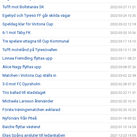
Tufft mot Bollstanäs SK
2022-03-27 11:21
Egelryd och Tyresö FF går skilda vägar
2022-03-24 10:35
Speldag klar för Victoria Cup
2022-03-22 12:18
6-1 mot Täby FK
2022-03-20 10:56
Tre spelare uttagna till Cup Kommunal
2022-03-17 14:10
Tufft motstånd på Tyresövallen.
2022-03-13 11:28
Linnea Fremdling flyttas upp
2022-03-11 08:27
Alice Nagy flyttas upp
2022-03-08 07:26
Matchen i Victoria Cup ställs in
2022-03-02 22:38
3-0 mot FC Djursholm
2022-02-28 07:31
Trio kallad till stadslaget
2022-02-22 11:31
Michaela Larsson återvänder
2022-02-20 10:31
Första träningsmatchen avklarad
2022-02-20 10:25
Nyförvärv från Piteå
2022-01-18 09:32
Baiche flyttar västerut
2022-01-10 14:24
Elias Spång ansluter till ledarstaben
2021-12-23 19:09