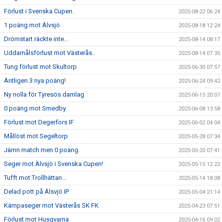
Förlust i Svenska Cupen.
2025-08-22 06:24
1 poäng mot Älvsjö
2025-08-18 12:24
Drömstart räckte inte...
2025-08-14 08:17
Uddamålsförlust mot Västerås..
2025-08-14 07:35
Tung förlust mot Skultorp
2025-06-30 07:57
Äntligen 3 nya poäng!
2025-06-24 09:42
Ny nolla för Tyresös damlag
2025-06-15 20:07
0 poäng mot Smedby
2025-06-08 13:58
Förlust mot Degerfors IF
2025-06-02 04:04
Mållöst mot Segeltorp
2025-05-28 07:34
Jämn match men 0 poäng.
2025-05-20 07:41
Seger mot Älvsjö i Svenska Cupen!
2025-05-15 12:22
Tufft mot Trollhättan...
2025-05-14 18:08
Delad pott på Älsvjö IP
2025-05-04 21:14
Kämpaseger mot Västerås SK FK
2025-04-23 07:51
Förlust mot Husqvarna
2025-04-16 09:02