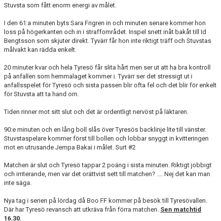
Stuvsta som fått enorm energi av målet.
I den 61:a minuten byts Sara Frigren in och minuten senare kommer hon
loss på högerkanten och in i straffområdet. Inspel snett inåt bakåt till Id
Bengtsson som skjuter direkt. Tyvärr får hon inte riktigt träff och Stuvstas
målvakt kan rädda enkelt.
20 minuter kvar och hela Tyresö får slita hårt men ser ut att ha bra kontroll
på anfallen som hemmalaget kommer i. Tyvärr ser det stressigt ut i
anfallsspelet för Tyresö och sista passen blir ofta fel och det blir för enkelt
för Stuvsta att ta hand om.
Tiden rinner mot sitt slut och det är ordentligt nervöst på läktaren.
90:e minuten och en lång boll slås över Tyresös backlinje lite till vänster.
Stuvstaspelare kommer först till bollen och lobbar snyggt in kvitteringen
mot en utrusande Jempa Bakai i målet. Surt #2
Matchen är slut och Tyresö tappar 2 poäng i sista minuten. Riktigt jobbigt
och irriterande, men var det orättvist sett till matchen? .... Nej det kan man
inte säga.
Nya tag i serien på lördag då Boo FF kommer på besök till Tyresövallen.
Där har Tyresö revansch att utkräva från förra matchen.
Sen matchtid
16.30.