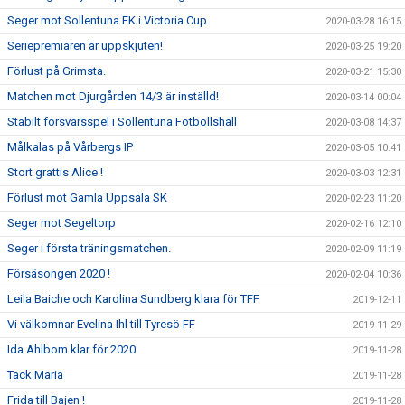
Seger mot Sollentuna FK i Victoria Cup.
2020-03-28 16:15
Seriepremiären är uppskjuten!
2020-03-25 19:20
Förlust på Grimsta.
2020-03-21 15:30
Matchen mot Djurgården 14/3 är inställd!
2020-03-14 00:04
Stabilt försvarsspel i Sollentuna Fotbollshall
2020-03-08 14:37
Målkalas på Vårbergs IP
2020-03-05 10:41
Stort grattis Alice !
2020-03-03 12:31
Förlust mot Gamla Uppsala SK
2020-02-23 11:20
Seger mot Segeltorp
2020-02-16 12:10
Seger i första träningsmatchen.
2020-02-09 11:19
Försäsongen 2020 !
2020-02-04 10:36
Leila Baiche och Karolina Sundberg klara för TFF
2019-12-11
Vi välkomnar Evelina Ihl till Tyresö FF
2019-11-29
Ida Ahlbom klar för 2020
2019-11-28
Tack Maria
2019-11-28
Frida till Bajen !
2019-11-28