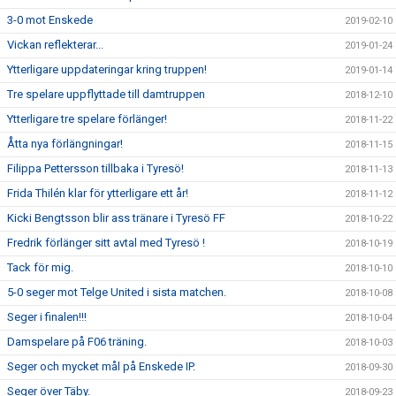
3-0 mot Enskede
2019-02-10
Vickan reflekterar...
2019-01-24
Ytterligare uppdateringar kring truppen!
2019-01-14
Tre spelare uppflyttade till damtruppen
2018-12-10
Ytterligare tre spelare förlänger!
2018-11-22
Åtta nya förlängningar!
2018-11-15
Filippa Pettersson tillbaka i Tyresö!
2018-11-13
Frida Thilén klar för ytterligare ett år!
2018-11-12
Kicki Bengtsson blir ass tränare i Tyresö FF
2018-10-22
Fredrik förlänger sitt avtal med Tyresö !
2018-10-19
Tack för mig.
2018-10-10
5-0 seger mot Telge United i sista matchen.
2018-10-08
Seger i finalen!!!
2018-10-04
Damspelare på F06 träning.
2018-10-03
Seger och mycket mål på Enskede IP.
2018-09-30
Seger över Täby.
2018-09-23