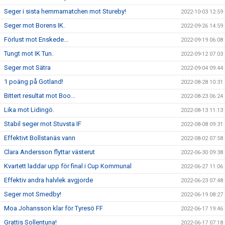
Seger i sista hemmamatchen mot Stureby!
2022-10-03 12:59
Seger mot Borens IK.
2022-09-26 14:59
Förlust mot Enskede...
2022-09-19 06:08
Tungt mot IK Tun.
2022-09-12 07:03
Seger mot Sätra
2022-09-04 09:44
1 poäng på Gotland!
2022-08-28 10:31
Bittert resultat mot Boo...
2022-08-23 06:24
Lika mot Lidingö.
2022-08-13 11:13
Stabil seger mot Stuvsta IF
2022-08-08 09:31
Effektivt Bollstanäs vann
2022-08-02 07:58
Clara Andersson flyttar västerut
2022-06-30 09:38
Kvartett laddar upp för final i Cup Kommunal
2022-06-27 11:06
Effektiv andra halvlek avgjorde
2022-06-23 07:48
Seger mot Smedby!
2022-06-19 08:27
Moa Johansson klar för Tyresö FF
2022-06-17 19:46
Grattis Sollentuna!
2022-06-17 07:18