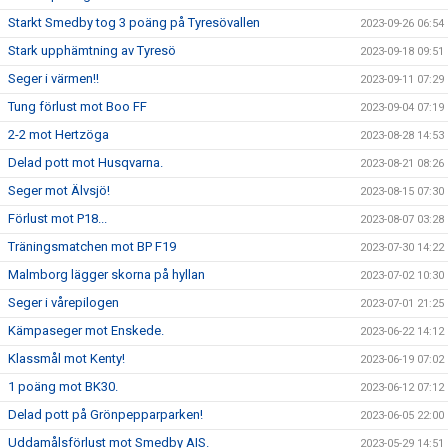
Starkt Smedby tog 3 poäng på Tyresövallen
2023-09-26 06:54
Stark upphämtning av Tyresö
2023-09-18 09:51
Seger i värmen!!
2023-09-11 07:29
Tung förlust mot Boo FF
2023-09-04 07:19
2-2 mot Hertzöga
2023-08-28 14:53
Delad pott mot Husqvarna.
2023-08-21 08:26
Seger mot Älvsjö!
2023-08-15 07:30
Förlust mot P18...
2023-08-07 03:28
Träningsmatchen mot BP F19
2023-07-30 14:22
Malmborg lägger skorna på hyllan
2023-07-02 10:30
Seger i vårepilogen
2023-07-01 21:25
Kämpaseger mot Enskede.
2023-06-22 14:12
Klassmål mot Kenty!
2023-06-19 07:02
1 poäng mot BK30.
2023-06-12 07:12
Delad pott på Grönpepparparken!
2023-06-05 22:00
Uddamålsförlust mot Smedby AIS.
2023-05-29 14:51