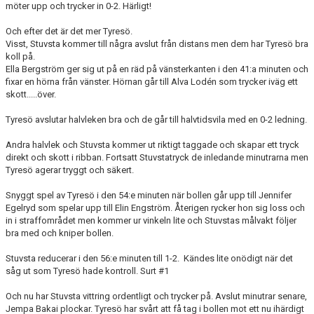
möter upp och trycker in 0-2. Härligt!
Och efter det är det mer Tyresö.
Visst, Stuvsta kommer till några avslut från distans men dem har Tyresö bra
koll på.
Ella Bergström ger sig ut på en räd på vänsterkanten i den 41:a minuten och
fixar en hörna från vänster. Hörnan går till Alva Lodén som trycker iväg ett
skott.....över.
Tyresö avslutar halvleken bra och de går till halvtidsvila med en 0-2 ledning.
Andra halvlek och Stuvsta kommer ut riktigt taggade och skapar ett tryck
direkt och skott i ribban. Fortsatt Stuvstatryck de inledande minutrarna men
Tyresö agerar tryggt och säkert.
Snyggt spel av Tyresö i den 54:e minuten när bollen går upp till Jennifer
Egelryd som spelar upp till Elin Engström. Återigen rycker hon sig loss och
in i straffområdet men kommer ur vinkeln lite och Stuvstas målvakt följer
bra med och kniper bollen.
Stuvsta reducerar i den 56:e minuten till 1-2. Kändes lite onödigt när det
såg ut som Tyresö hade kontroll. Surt #1
Och nu har Stuvsta vittring ordentligt och trycker på. Avslut minutrar senare,
Jempa Bakai plockar. Tyresö har svårt att få tag i bollen mot ett nu ihärdigt