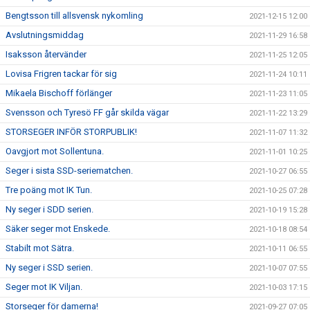
Bengtsson till allsvensk nykomling
2021-12-15 12:00
Avslutningsmiddag
2021-11-29 16:58
Isaksson återvänder
2021-11-25 12:05
Lovisa Frigren tackar för sig
2021-11-24 10:11
Mikaela Bischoff förlänger
2021-11-23 11:05
Svensson och Tyresö FF går skilda vägar
2021-11-22 13:29
STORSEGER INFÖR STORPUBLIK!
2021-11-07 11:32
Oavgjort mot Sollentuna.
2021-11-01 10:25
Seger i sista SSD-seriematchen.
2021-10-27 06:55
Tre poäng mot IK Tun.
2021-10-25 07:28
Ny seger i SDD serien.
2021-10-19 15:28
Säker seger mot Enskede.
2021-10-18 08:54
Stabilt mot Sätra.
2021-10-11 06:55
Ny seger i SSD serien.
2021-10-07 07:55
Seger mot IK Viljan.
2021-10-03 17:15
Storseger för damerna!
2021-09-27 07:05