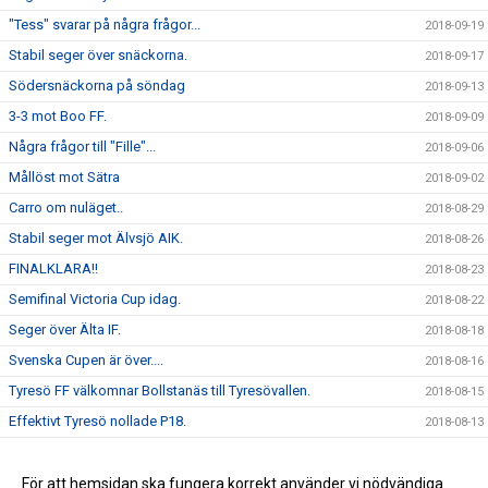
"Tess" svarar på några frågor...
2018-09-19
Stabil seger över snäckorna.
2018-09-17
Södersnäckorna på söndag
2018-09-13
3-3 mot Boo FF.
2018-09-09
Några frågor till "Fille"...
2018-09-06
Mållöst mot Sätra
2018-09-02
Carro om nuläget..
2018-08-29
Stabil seger mot Älvsjö AIK.
2018-08-26
FINALKLARA!!
2018-08-23
Semifinal Victoria Cup idag.
2018-08-22
Seger över Älta IF.
2018-08-18
Svenska Cupen är över....
2018-08-16
Tyresö FF välkomnar Bollstanäs till Tyresövallen.
2018-08-15
Effektivt Tyresö nollade P18.
2018-08-13
Seger över DFK Värmbol.
2018-08-06
Seger mot AIK.
För att hemsidan ska fungera korrekt använder vi nödvändiga
2018-02-03