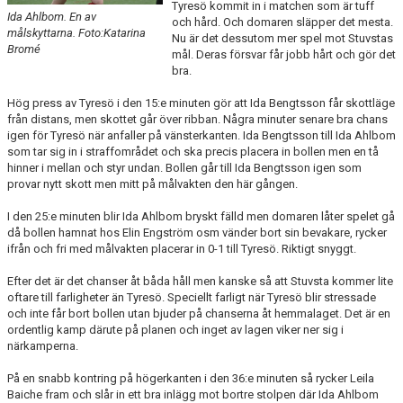
Tyresö kommit in i matchen som är tuff
Ida Ahlbom. En av
och hård. Och domaren släpper det mesta.
målskyttarna. Foto:Katarina
Nu är det dessutom mer spel mot Stuvstas
Bromé
mål. Deras försvar får jobb hårt och gör det
bra.
Hög press av Tyresö i den 15:e minuten gör att Ida Bengtsson får skottläge
från distans, men skottet går över ribban. Några minuter senare bra chans
igen för Tyresö när anfaller på vänsterkanten. Ida Bengtsson till Ida Ahlbom
som tar sig in i straffområdet och ska precis placera in bollen men en tå
hinner i mellan och styr undan. Bollen går till Ida Bengtsson igen som
provar nytt skott men mitt på målvakten den här gången.
I den 25:e minuten blir Ida Ahlbom bryskt fälld men domaren låter spelet gå
då bollen hamnat hos Elin Engström osm vänder bort sin bevakare, rycker
ifrån och fri med målvakten placerar in 0-1 till Tyresö. Riktigt snyggt.
Efter det är det chanser åt båda håll men kanske så att Stuvsta kommer lite
oftare till farligheter än Tyresö. Speciellt farligt när Tyresö blir stressade
och inte får bort bollen utan bjuder på chanserna åt hemmalaget. Det är en
ordentlig kamp därute på planen och inget av lagen viker ner sig i
närkamperna.
På en snabb kontring på högerkanten i den 36:e minuten så rycker Leila
Baiche fram och slår in ett bra inlägg mot bortre stolpen där Ida Ahlbom