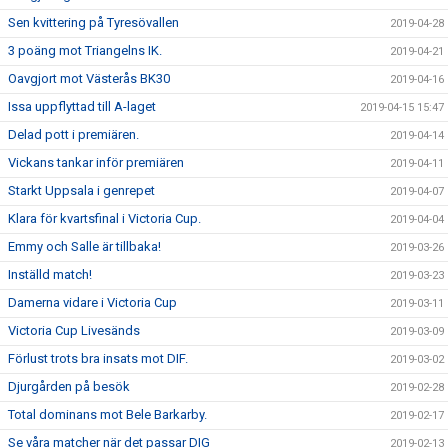
Sen kvittering på Tyresövallen
2019-04-28
3 poäng mot Triangelns IK.
2019-04-21
Oavgjort mot Västerås BK30
2019-04-16
Issa uppflyttad till A-laget
2019-04-15 15:47
Delad pott i premiären.
2019-04-14
Vickans tankar inför premiären
2019-04-11
Starkt Uppsala i genrepet
2019-04-07
Klara för kvartsfinal i Victoria Cup.
2019-04-04
Emmy och Salle är tillbaka!
2019-03-26
Inställd match!
2019-03-23
Damerna vidare i Victoria Cup
2019-03-11
Victoria Cup Livesänds
2019-03-09
Förlust trots bra insats mot DIF.
2019-03-02
Djurgården på besök
2019-02-28
Total dominans mot Bele Barkarby.
2019-02-17
Se våra matcher när det passar DIG
2019-02-13