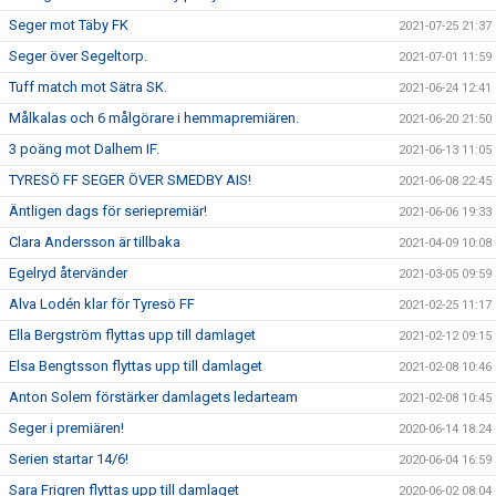
Seger mot Täby FK
2021-07-25 21:37
Seger över Segeltorp.
2021-07-01 11:59
Tuff match mot Sätra SK.
2021-06-24 12:41
Målkalas och 6 målgörare i hemmapremiären.
2021-06-20 21:50
3 poäng mot Dalhem IF.
2021-06-13 11:05
TYRESÖ FF SEGER ÖVER SMEDBY AIS!
2021-06-08 22:45
Äntligen dags för seriepremiär!
2021-06-06 19:33
Clara Andersson är tillbaka
2021-04-09 10:08
Egelryd återvänder
2021-03-05 09:59
Alva Lodén klar för Tyresö FF
2021-02-25 11:17
Ella Bergström flyttas upp till damlaget
2021-02-12 09:15
Elsa Bengtsson flyttas upp till damlaget
2021-02-08 10:46
Anton Solem förstärker damlagets ledarteam
2021-02-08 10:45
Seger i premiären!
2020-06-14 18:24
Serien startar 14/6!
2020-06-04 16:59
Sara Frigren flyttas upp till damlaget
2020-06-02 08:04