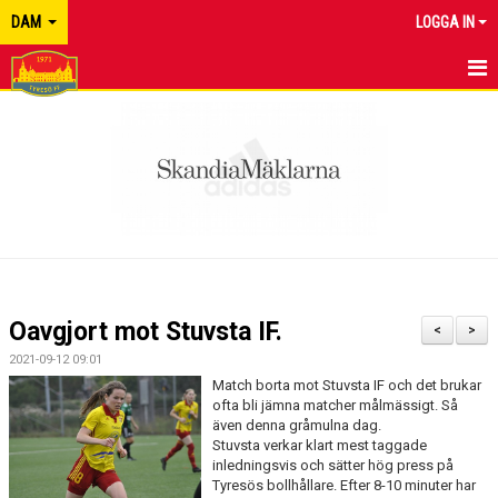
DAM
LOGGA IN
HEM
NYHETER
KALENDER
MATCHER
TRUPPEN
Oavgjort mot Stuvsta IF.
<
>
BILDGALLERI
2021-09-12 09:01
Match borta mot Stuvsta IF och det brukar
DOKUMENT
ofta bli jämna matcher målmässigt. Så
även denna gråmulna dag.
Stuvsta verkar klart mest taggade
KONTAKT
inledningsvis och sätter hög press på
Tyresös bollhållare. Efter 8-10 minuter har