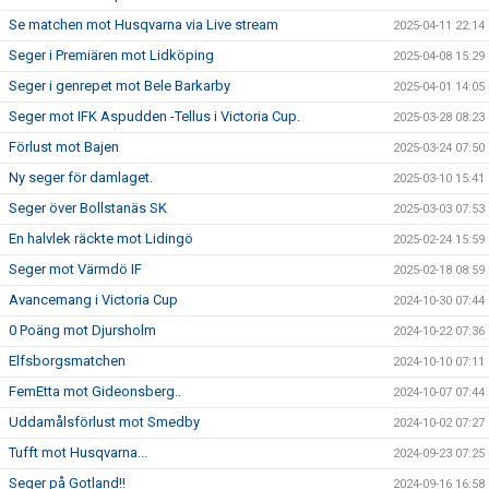
Se matchen mot Husqvarna via Live stream
2025-04-11 22:14
Seger i Premiären mot Lidköping
2025-04-08 15:29
Seger i genrepet mot Bele Barkarby
2025-04-01 14:05
Seger mot IFK Aspudden -Tellus i Victoria Cup.
2025-03-28 08:23
Förlust mot Bajen
2025-03-24 07:50
Ny seger för damlaget.
2025-03-10 15:41
Seger över Bollstanäs SK
2025-03-03 07:53
En halvlek räckte mot Lidingö
2025-02-24 15:59
Seger mot Värmdö IF
2025-02-18 08:59
Avancemang i Victoria Cup
2024-10-30 07:44
0 Poäng mot Djursholm
2024-10-22 07:36
Elfsborgsmatchen
2024-10-10 07:11
FemEtta mot Gideonsberg..
2024-10-07 07:44
Uddamålsförlust mot Smedby
2024-10-02 07:27
Tufft mot Husqvarna...
2024-09-23 07:25
Seger på Gotland!!
2024-09-16 16:58