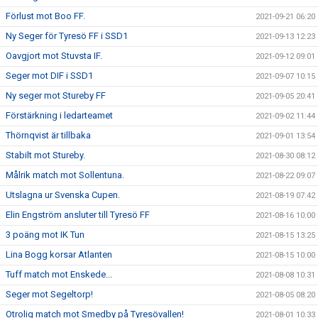
Förlust mot Boo FF.
2021-09-21 06:20
Ny Seger för Tyresö FF i SSD1
2021-09-13 12:23
Oavgjort mot Stuvsta IF.
2021-09-12 09:01
Seger mot DIF i SSD1
2021-09-07 10:15
Ny seger mot Stureby FF
2021-09-05 20:41
Förstärkning i ledarteamet
2021-09-02 11:44
Thörnqvist är tillbaka
2021-09-01 13:54
Stabilt mot Stureby.
2021-08-30 08:12
Målrik match mot Sollentuna.
2021-08-22 09:07
Utslagna ur Svenska Cupen.
2021-08-19 07:42
Elin Engström ansluter till Tyresö FF
2021-08-16 10:00
3 poäng mot IK Tun
2021-08-15 13:25
Lina Bogg korsar Atlanten
2021-08-15 10:00
Tuff match mot Enskede...
2021-08-08 10:31
Seger mot Segeltorp!
2021-08-05 08:20
Otrolig match mot Smedby på Tyresövallen!
2021-08-01 10:33