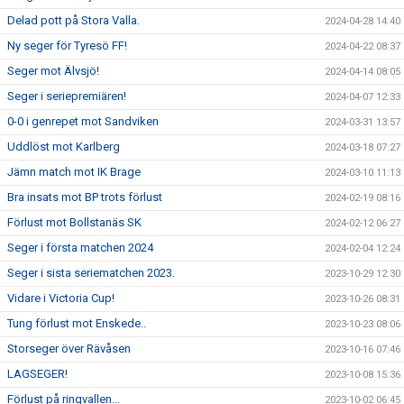
Delad pott på Stora Valla.
2024-04-28 14:40
Ny seger för Tyresö FF!
2024-04-22 08:37
Seger mot Älvsjö!
2024-04-14 08:05
Seger i seriepremiären!
2024-04-07 12:33
0-0 i genrepet mot Sandviken
2024-03-31 13:57
Uddlöst mot Karlberg
2024-03-18 07:27
Jämn match mot IK Brage
2024-03-10 11:13
Bra insats mot BP trots förlust
2024-02-19 08:16
Förlust mot Bollstanäs SK
2024-02-12 06:27
Seger i första matchen 2024
2024-02-04 12:24
Seger i sista seriematchen 2023.
2023-10-29 12:30
Vidare i Victoria Cup!
2023-10-26 08:31
Tung förlust mot Enskede..
2023-10-23 08:06
Storseger över Rävåsen
2023-10-16 07:46
LAGSEGER!
2023-10-08 15:36
Förlust på ringvallen...
2023-10-02 06:45