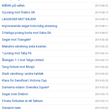
Målrikt på vallen.
2019-08-25
0 poäng mot Örebro SK.
2019-08-19
LAGSEGER MOT BAJEN!
2019-08-15
Imponerande seger trots tidig utvisning.
2019-08-11
3 härliga poäng borta mot Sätra SK.
2019-08-07
Seger mot Triangeln!
2019-06-30
Makalös vändning sista kvarten.
2019-06-25
1 poäng mot Täby FK.
2019-06-16
Återigen 1-1 mot Telge United
2019-06-13
Tung förlust mot Älvsjö.
2019-06-06
Stark vändning i andra halvlek.
2019-06-02
Klara för Semifinal i Victoria Cup.
2019-05-29
Damerna vidare i Svenska Cupen!!
2019-05-23
Seger över Örebro!
2019-05-19
Första förlusten är ett faktum.
2019-05-13
Oavgjort igen.
2019-05-05