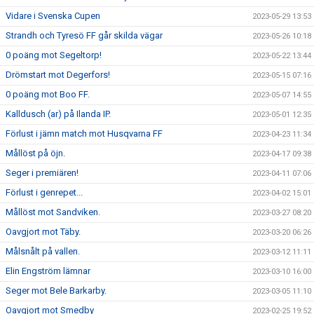
Vidare i Svenska Cupen
2023-05-29 13:53
Strandh och Tyresö FF går skilda vägar
2023-05-26 10:18
0 poäng mot Segeltorp!
2023-05-22 13:44
Drömstart mot Degerfors!
2023-05-15 07:16
0 poäng mot Boo FF.
2023-05-07 14:55
Kalldusch (ar) på Ilanda IP.
2023-05-01 12:35
Förlust i jämn match mot Husqvarna FF
2023-04-23 11:34
Mållöst på öjn.
2023-04-17 09:38
Seger i premiären!
2023-04-11 07:06
Förlust i genrepet...
2023-04-02 15:01
Mållöst mot Sandviken.
2023-03-27 08:20
Oavgjort mot Täby.
2023-03-20 06:26
Målsnålt på vallen.
2023-03-12 11:11
Elin Engström lämnar
2023-03-10 16:00
Seger mot Bele Barkarby.
2023-03-05 11:10
Oavgjort mot Smedby
2023-02-25 19:52