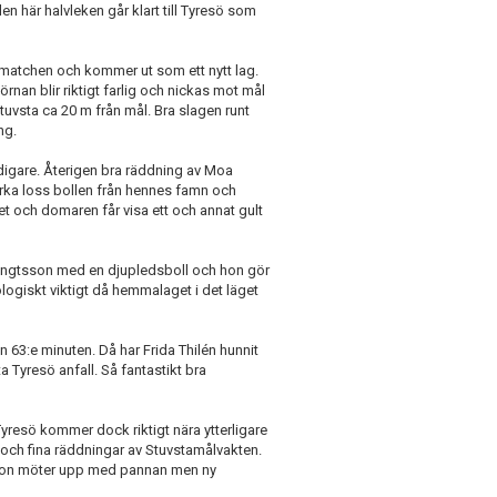
n här halvleken går klart till Tyresö som
r matchen och kommer ut som ett nytt lag.
rnan blir riktigt farlig och nickas mot mål
tuvsta ca 20 m från mål. Bra slagen runt
ng.
idigare. Återigen bra räddning av Moa
ka loss bollen från hennes famn och
r det och domaren får visa ett och annat gult
Bengtsson med en djupledsboll och hon gör
kologiskt viktigt då hemmalaget i det läget
n 63:e minuten. Då har Frida Thilén hunnit
 Tyresö anfall. Så fantastikt bra
 Tyresö kommer dock riktigt nära ytterligare
f och fina räddningar av Stuvstamålvakten.
sson möter upp med pannan men ny