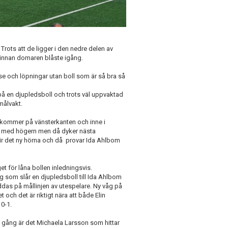
Trots att de ligger i den nedre delen av
 innan domaren blåste igång.
lse och löpningar utan boll som är så bra så
på en djupledsboll och trots väl uppvaktad
amålvakt.
g kommer på vänsterkanten och inne i
ge med högern men då dyker nästa
blir det ny hörna och då provar Ida Ahlbom
 för låna bollen inledningsvis.
rg som slår en djupledsboll till Ida Ahlbom
äddas på mållinjen av utespelare. Ny våg på
ch det är riktigt nära att både Elin
0-1.
a gång är det Michaela Larsson som hittar