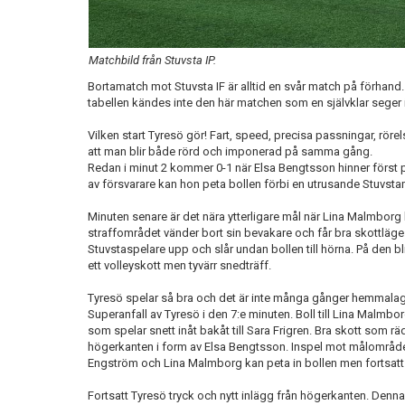
Matchbild från Stuvsta IP.
Bortamatch mot Stuvsta IF är alltid en svår match på förhand. 
tabellen kändes inte den här matchen som en självklar seger
Vilken start Tyresö gör! Fart, speed, precisa passningar, röre
att man blir både rörd och imponerad på samma gång.
Redan i minut 2 kommer 0-1 när Elsa Bengtsson hinner först 
av försvarare kan hon peta bollen förbi en utrusande Stuvst
Minuten senare är det nära ytterligare mål när Lina Malmbor
straffområdet vänder bort sin bevakare och får bra skottlä
Stuvstaspelare upp och slår undan bollen till hörna. På den 
ett volleyskott men tyvärr snedträff.
Tyresö spelar så bra och det är inte många gånger hemmalaget
Superanfall av Tyresö i den 7:e minuten. Boll till Lina Malmbo
som spelar snett inåt bakåt till Sara Frigren. Bra skott som r
högerkanten i form av Elsa Bengtsson. Inspel mot målområdet o
Engström och Lina Malmborg kan peta in bollen men fortsatt 
Fortsatt Tyresö tryck och nytt inlägg från högerkanten. Denn