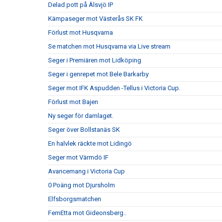
Delad pott på Älsvjö IP
Kämpaseger mot Västerås SK FK
Förlust mot Husqvarna
Se matchen mot Husqvarna via Live stream
Seger i Premiären mot Lidköping
Seger i genrepet mot Bele Barkarby
Seger mot IFK Aspudden -Tellus i Victoria Cup.
Förlust mot Bajen
Ny seger för damlaget.
Seger över Bollstanäs SK
En halvlek räckte mot Lidingö
Seger mot Värmdö IF
Avancemang i Victoria Cup
0 Poäng mot Djursholm
Elfsborgsmatchen
FemEtta mot Gideonsberg..