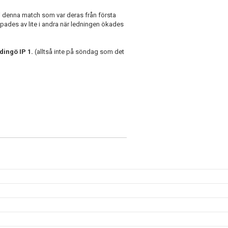
i denna match som var deras från första
ppades av lite i andra när ledningen ökades
idingö IP 1.
(alltså inte på söndag som det