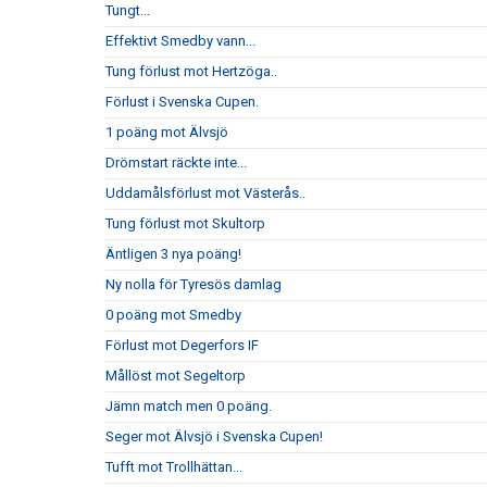
Tungt...
Effektivt Smedby vann...
Tung förlust mot Hertzöga..
Förlust i Svenska Cupen.
1 poäng mot Älvsjö
Drömstart räckte inte...
Uddamålsförlust mot Västerås..
Tung förlust mot Skultorp
Äntligen 3 nya poäng!
Ny nolla för Tyresös damlag
0 poäng mot Smedby
Förlust mot Degerfors IF
Mållöst mot Segeltorp
Jämn match men 0 poäng.
Seger mot Älvsjö i Svenska Cupen!
Tufft mot Trollhättan...