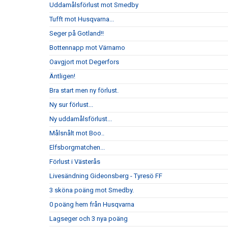
Uddamålsförlust mot Smedby
Tufft mot Husqvarna...
Seger på Gotland!!
Bottennapp mot Värnamo
Oavgjort mot Degerfors
Äntligen!
Bra start men ny förlust.
Ny sur förlust...
Ny uddamålsförlust...
Målsnålt mot Boo..
Elfsborgmatchen...
Förlust i Västerås
Livesändning Gideonsberg - Tyresö FF
3 sköna poäng mot Smedby.
0 poäng hem från Husqvarna
Lagseger och 3 nya poäng