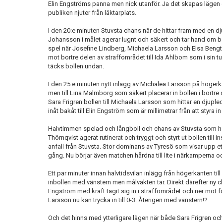
Elin Engströms panna men nick utanför. Ja det skapas läge
publiken njuter från läktarplats.
I den 20:e minuten Stuvsta chans när de hittar fram med en d
Johansson i målet agerar lugnt och säkert och tar hand om boll
spel när Josefine Lindberg, Michaela Larsson och Elsa Bengts
mot bortre delen av straffområdet till Ida Ahlbom som i sin t
täcks bollen undan.
I den 25:e minuten nytt inlägg av Michalea Larsson på höger
men till Lina Malmborg som säkert placerar in bollen i bortre o
Sara Frigren bollen till Michaela Larsson som hittar en djuple
inåt bakåt till Elin Engström som är millimetrar från att styra in
Halvtimmen spelad och långboll och chans av Stuvsta som had
Thörnqvist agerat rutinerat och tryggt och styrt ut bollen till 
anfall från Stuvsta. Stor dominans av Tyresö som visar upp et
gång. Nu börjar även matchen hårdna till lite i närkamperna och d
Ett par minuter innan halvtidsvilan inlägg från högerkanten t
inbollen med vänstern men målvakten tar. Direkt därefter ny c
Engström med kraft tagit sig in i straffområdet och ner mot 
Larsson nu kan trycka in till 0-3. Återigen med vänstern!?
Och det hinns med ytterligare lägen när både Sara Frigren o