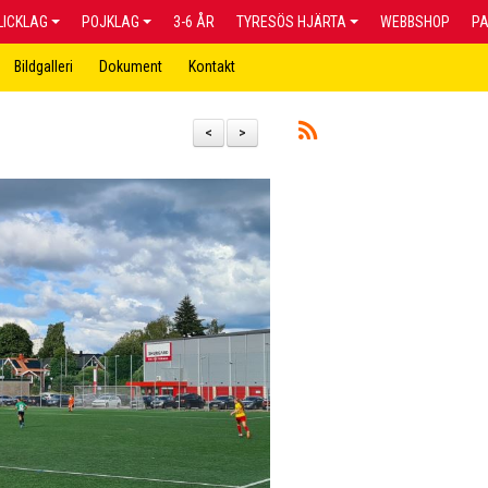
LICKLAG
POJKLAG
3-6 ÅR
TYRESÖS HJÄRTA
WEBBSHOP
P
Bildgalleri
Dokument
Kontakt
<
>