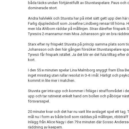
båda täcks undan förtjänstfullt av Stuvstaspelare. Paus och de
dominerade stort.
Andra halvlekk och Stuvsta har på intet sätt gett upp den hä
Farlig djupledsboll som Josefine Lindberg rensar till hörna. Hö
men Ida Ahlbom räddar på mållinjen. Strax därefter frispark S
Tyresös 2-mannamur men Moa Johansson gör en bra räddni
Starx efter ny frispekt Stuvsta på princip samma plats som t
Johansson och den här gången försöker Stuvstaspelare spar
Tyresö får frispark istället. Ja det blir en del fula tilltag efte
kort.
I den 55:e minuten spelar Lina Malmborg snyggt fram Elsa 
inget misstag utan rullar resolut in 0-4 i mål. Härligt och psy
kommit in lite mer i matchen.
Stuvsta ger inte upp och kommer i friläge i straffområdet i de
upp och tar rutinerat enkelt hand om bollen och påbörjar nästa
försvarsspel.
20 minuter kvar och det har nu varit lite avslaget spel ett tag.
mål nu i form av både boll som räddas på mållinjen, ribbträf
Inlägg från Alice Nagy i den 79:e minuten där Sosso Ander
räddning av keepern.