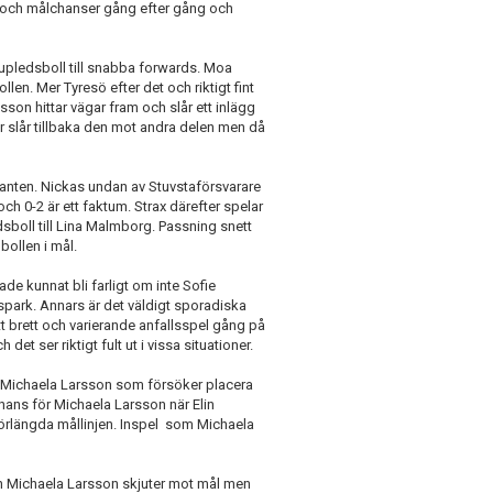
n och målchanser gång efter gång och
jupledsboll till snabba forwards. Moa
en. Mer Tyresö efter det och riktigt fint
son hittar vägar fram och slår ett inlägg
ur slår tillbaka den mot andra delen men då
kanten. Nickas undan av Stuvstaförsvarare
ch 0-2 är ett faktum. Strax därefter spelar
dsboll till Lina Malmborg. Passning snett
 bollen i mål.
e kunnat bli farligt om inte Sofie
inspark. Annars är det väldigt sporadiska
t brett och varierande anfallsspel gång på
et ser riktigt fult ut i vissa situationer.
ill Michaela Larsson som försöker placera
hans för Michaela Larsson när Elin
förlängda mållinjen. Inspel som Michaela
ch Michaela Larsson skjuter mot mål men