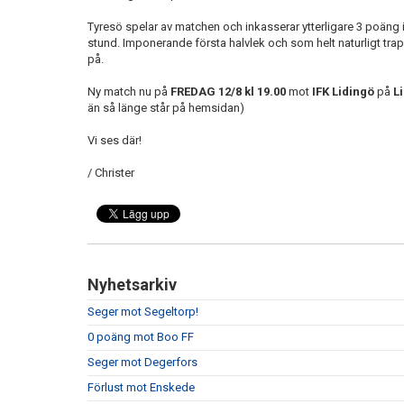
Tyresö spelar av matchen och inkasserar ytterligare 3 poäng 
stund. Imponerande första halvlek och som helt naturligt tra
på.
Ny match nu på
FREDAG 12/8 kl 19.00
mot
IFK Lidingö
på
L
än så länge står på hemsidan)
Vi ses där!
/ Christer
Nyhetsarkiv
Seger mot Segeltorp!
0 poäng mot Boo FF
Seger mot Degerfors
Förlust mot Enskede