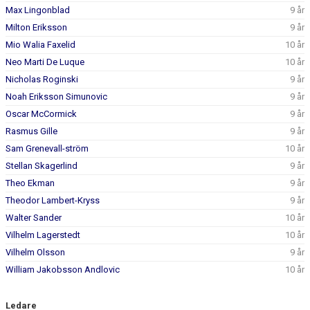
Max Lingonblad
9 år
Milton Eriksson
9 år
Mio Walia Faxelid
10 år
Neo Marti De Luque
10 år
Nicholas Roginski
9 år
Noah Eriksson Simunovic
9 år
Oscar McCormick
9 år
Rasmus Gille
9 år
Sam Grenevall-ström
10 år
Stellan Skagerlind
9 år
Theo Ekman
9 år
Theodor Lambert-Kryss
9 år
Walter Sander
10 år
Vilhelm Lagerstedt
10 år
Vilhelm Olsson
9 år
William Jakobsson Andlovic
10 år
Ledare