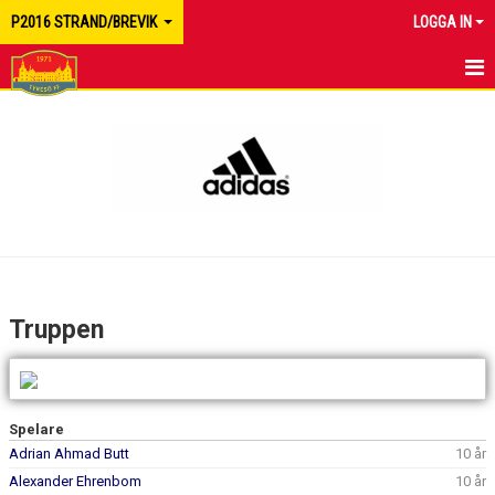
P2016 STRAND/BREVIK
LOGGA IN
HEM
NYHETER
KALENDER
MATCHER
TRUPPEN
Truppen
BILDGALLERI
DOKUMENT
Spelare
KONTAKT
Adrian Ahmad Butt
10 år
Alexander Ehrenbom
10 år