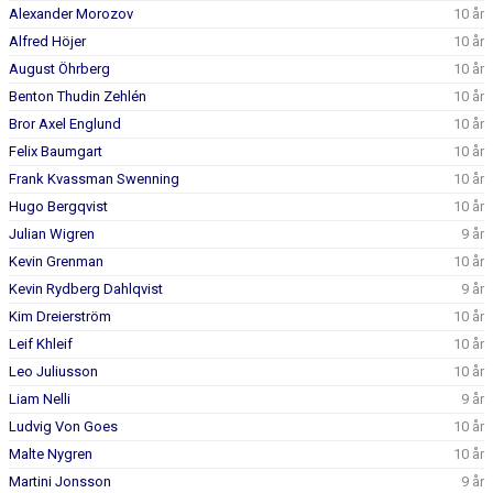
Alexander Morozov
10 år
Alfred Höjer
10 år
August Öhrberg
10 år
Benton Thudin Zehlén
10 år
Bror Axel Englund
10 år
Felix Baumgart
10 år
Frank Kvassman Swenning
10 år
Hugo Bergqvist
10 år
Julian Wigren
9 år
Kevin Grenman
10 år
Kevin Rydberg Dahlqvist
9 år
Kim Dreierström
10 år
Leif Khleif
10 år
Leo Juliusson
10 år
Liam Nelli
9 år
Ludvig Von Goes
10 år
Malte Nygren
10 år
Martini Jonsson
9 år