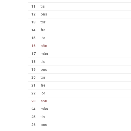
11
tis
12
ons
13
tor
14
fre
15
lör
16
sön
17
mån
18
tis
19
ons
20
tor
21
fre
22
lör
23
sön
24
mån
25
tis
26
ons