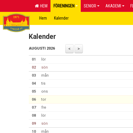
HEM
FÖRENINGEN
SENIOR
AKADEMI
F
Hem
Kalender
Kalender
AUGUSTI 2026
01
lör
02
sön
03
mån
04
tis
05
ons
06
tor
07
fre
08
lör
09
sön
10
mån