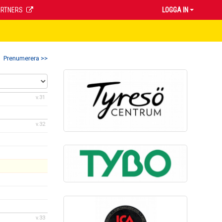
ARTNERS
LOGGA IN
Prenumerera >>
v.31
v.32
v.33