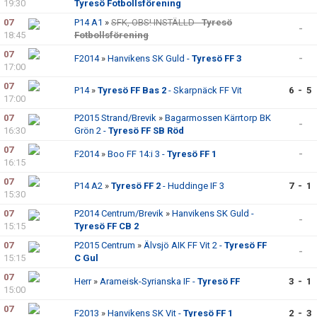
19:30
Tyresö Fotbollsförening
07
P14 A1
»
SFK, OBS! INSTÄLLD -
Tyresö
-
18:45
Fotbollsförening
07
F2014
»
Hanvikens SK Guld -
Tyresö FF 3
-
17:00
07
P14
»
Tyresö FF Bas 2
- Skarpnäck FF Vit
6 - 5
17:00
07
P2015 Strand/Brevik
»
Bagarmossen Kärrtorp BK
-
16:30
Grön 2 -
Tyresö FF SB Röd
07
F2014
»
Boo FF 14:i 3 -
Tyresö FF 1
-
16:15
07
P14 A2
»
Tyresö FF 2
- Huddinge IF 3
7 - 1
15:30
07
P2014 Centrum/Brevik
»
Hanvikens SK Guld -
-
15:15
Tyresö FF CB 2
07
P2015 Centrum
»
Älvsjö AIK FF Vit 2 -
Tyresö FF
-
15:15
C Gul
07
Herr
»
Arameisk-Syrianska IF -
Tyresö FF
3 - 1
15:00
07
F2013
»
Hanvikens SK Vit -
Tyresö FF 1
2 - 3