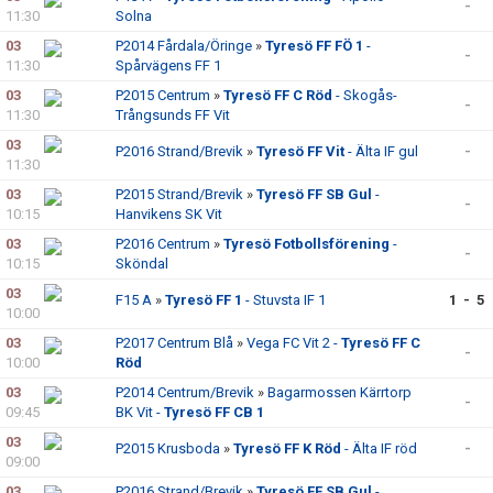
-
11:30
Solna
03
P2014 Fårdala/Öringe
»
Tyresö FF FÖ 1
-
-
11:30
Spårvägens FF 1
03
P2015 Centrum
»
Tyresö FF C Röd
- Skogås-
-
11:30
Trångsunds FF Vit
03
P2016 Strand/Brevik
»
Tyresö FF Vit
- Älta IF gul
-
11:30
03
P2015 Strand/Brevik
»
Tyresö FF SB Gul
-
-
10:15
Hanvikens SK Vit
03
P2016 Centrum
»
Tyresö Fotbollsförening
-
-
10:15
Sköndal
03
F15 A
»
Tyresö FF 1
- Stuvsta IF 1
1 - 5
10:00
03
P2017 Centrum Blå
»
Vega FC Vit 2 -
Tyresö FF C
-
10:00
Röd
03
P2014 Centrum/Brevik
»
Bagarmossen Kärrtorp
-
09:45
BK Vit -
Tyresö FF CB 1
03
P2015 Krusboda
»
Tyresö FF K Röd
- Älta IF röd
-
09:00
03
P2016 Strand/Brevik
»
Tyresö FF SB Gul
-