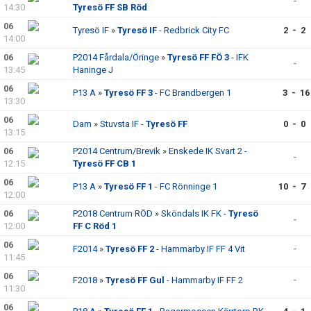
-
14:30
Tyresö FF SB Röd
06
Tyresö IF
»
Tyresö IF
- Redbrick City FC
2 - 2
14:00
06
P2014 Fårdala/Öringe
»
Tyresö FF FÖ 3
- IFK
-
13:45
Haninge J
06
P13 A
»
Tyresö FF 3
- FC Brandbergen 1
3 - 16
13:30
06
Dam
»
Stuvsta IF -
Tyresö FF
0 - 0
13:15
06
P2014 Centrum/Brevik
»
Enskede IK Svart 2 -
-
12:15
Tyresö FF CB 1
06
P13 A
»
Tyresö FF 1
- FC Rönninge 1
10 - 7
12:00
06
P2018 Centrum RÖD
»
Sköndals IK FK -
Tyresö
-
12:00
FF C Röd 1
06
F2014
»
Tyresö FF 2
- Hammarby IF FF 4 Vit
-
11:45
06
F2018
»
Tyresö FF Gul
- Hammarby IF FF 2
-
11:30
06