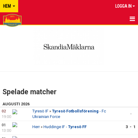
HEM
LOGGA IN
TYRESÖ FF
NYHETER
KALENDER
MATCHER
KONTAKT
Spelade matcher
AUGUSTI 2026
02
Tyresö IF
»
Tyresö Fotbollsförening
- Fc
-
19:00
Ukrainian Force
01
Herr
»
Huddinge IF -
Tyresö FF
3 - 1
13:00