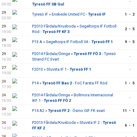
-
09:00
Tyresö FF SB Gul
29
Tyresö IF
»
Enskede United FC -
Tyresö IF
1 - 2
20:00
29
P2013 Fårdala/Krusboda
»
Segeltorps IF Fotboll
2 - 5
19:30
Röd -
Tyresö FF KF 3
29
P13 A
»
Segeltorps IF Fotboll Vit -
Tyresö FF 1
9 - 5
18:00
29
P2014 Fårdala/Öringe
»
Tyresö FF FÖ 3
- Tyresö
-
16:30
Strand FC Svart
27
F2013
»
Stuvsta IF 1 -
Tyresö FF 1
-
19:00
24
P14
»
Tyresö FF Bas 2
- FoC Farsta FF Röd
1 - 5
17:00
24
P2014 Fårdala/Öringe
»
Bollmora Internacional
-
16:30
IKF 1 -
Tyresö FF FÖ 2
24
P14 A2
»
Tyresö FF 2
- Ösmo GIF FK svart
11 - 1
15:30
24
P2013 Fårdala/Krusboda
»
Stuvsta IF 2 -
Tyresö
6 - 1
14:30
FF KF 2
24