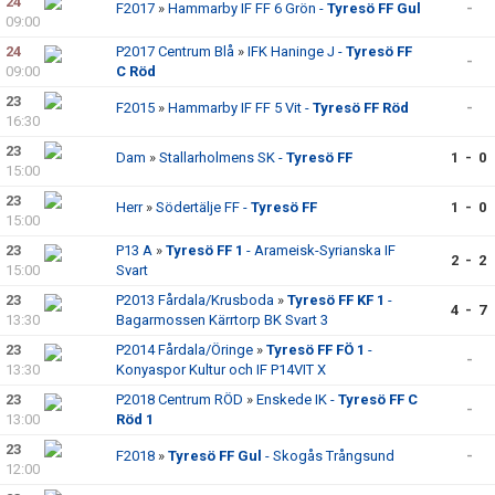
24
F2017
»
Hammarby IF FF 6 Grön -
Tyresö FF Gul
-
09:00
24
P2017 Centrum Blå
»
IFK Haninge J -
Tyresö FF
-
09:00
C Röd
23
F2015
»
Hammarby IF FF 5 Vit -
Tyresö FF Röd
-
16:30
23
Dam
»
Stallarholmens SK -
Tyresö FF
1 - 0
15:00
23
Herr
»
Södertälje FF -
Tyresö FF
1 - 0
15:00
23
P13 A
»
Tyresö FF 1
- Arameisk-Syrianska IF
2 - 2
15:00
Svart
23
P2013 Fårdala/Krusboda
»
Tyresö FF KF 1
-
4 - 7
13:30
Bagarmossen Kärrtorp BK Svart 3
23
P2014 Fårdala/Öringe
»
Tyresö FF FÖ 1
-
-
13:30
Konyaspor Kultur och IF P14VIT X
23
P2018 Centrum RÖD
»
Enskede IK -
Tyresö FF C
-
13:00
Röd 1
23
F2018
»
Tyresö FF Gul
- Skogås Trångsund
-
12:00