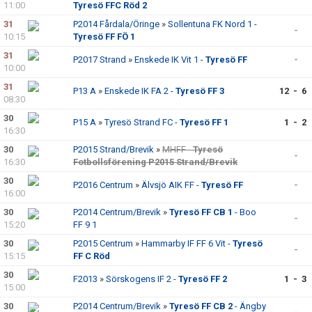
11:00
Tyresö FFC Röd 2
31
P2014 Fårdala/Öringe
»
Sollentuna FK Nord 1 -
-
10:15
Tyresö FF FÖ 1
31
P2017 Strand
»
Enskede IK Vit 1 -
Tyresö FF
-
10:00
31
P13 A
»
Enskede IK FA 2 -
Tyresö FF 3
12 - 6
08:30
30
P15 A
»
Tyresö Strand FC -
Tyresö FF 1
1 - 2
16:30
30
P2015 Strand/Brevik
»
MHFF -
Tyresö
-
16:30
Fotbollsförening P2015 Strand/Brevik
30
P2016 Centrum
»
Älvsjö AIK FF -
Tyresö FF
-
16:00
30
P2014 Centrum/Brevik
»
Tyresö FF CB 1
- Boo
-
15:20
FF 9 1
30
P2015 Centrum
»
Hammarby IF FF 6 Vit -
Tyresö
-
15:15
FF C Röd
30
F2013
»
Sörskogens IF 2 -
Tyresö FF 2
1 - 3
15:00
30
P2014 Centrum/Brevik
»
Tyresö FF CB 2
- Ängby