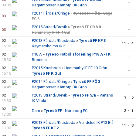
-
09:00
Bagarmossen Kärrtorp BK Grön
P2014 Fårdala/Öringe
»
Tyresö FF FÖ 2
- Vega
03
-
FC 6
P2015 Strand/Brevik
»
Tyresö FF SB Vit
-
03
-
Hammarby IF FF 4 Gul
02
P2013 Fårdala/Krusboda
»
Tyresö FF KF 3
-
11 - 4
16:30
Reymersholms IK 5
02
P18 A
»
Tyresö Fotbollsförening P18 A
- FK
-
15:30
Bromma
02
P2015 Krusboda
»
Hammarby IF FF 10 Grön -
-
15:15
Tyresö FF K Gul
02
P2014 Fårdala/Öringe
»
Tyresö FF FÖ 3
-
-
14:45
Bagarmossen Kärrtorp BK Grön
02
P2013 Strand/Brevik
»
Tyresö FF S/B
- Värtans
7 - 2
13:30
IK Vitblå
02
Dam
»
Tyresö FF
- Norsborg FC
2 - 1
13:00
02
P2013 Fårdala/Krusboda
»
Vendelsö IK P13 Blå -
11 - 3
13:00
Tyresö FF KF 2