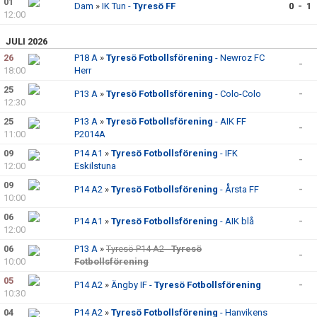
01
Dam
»
IK Tun -
Tyresö FF
0 - 1
12:00
JULI 2026
26
P18 A
»
Tyresö Fotbollsförening
- Newroz FC
-
18:00
Herr
25
P13 A
»
Tyresö Fotbollsförening
- Colo-Colo
-
12:30
25
P13 A
»
Tyresö Fotbollsförening
- AIK FF
-
11:00
P2014A
09
P14 A1
»
Tyresö Fotbollsförening
- IFK
-
12:00
Eskilstuna
09
P14 A2
»
Tyresö Fotbollsförening
- Årsta FF
-
10:00
06
P14 A1
»
Tyresö Fotbollsförening
- AIK blå
-
12:00
06
P13 A
»
Tyresö P14 A2 -
Tyresö
-
10:00
Fotbollsförening
05
P14 A2
»
Ängby IF -
Tyresö Fotbollsförening
-
10:30
04
P14 A2
»
Tyresö Fotbollsförening
- Hanvikens