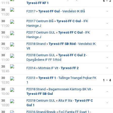
6 - 2
11:15
Tyresö FF KF 1
30
F2017
»
Tyresö FF Gul
- Vendelsö IK Blå
-
11:00
30
P2017 Centrum Blå
»
Tyresö FF C Gul
- IFK
-
11:00
Haninge J
30
P2017 Centrum GUL
»
Tyresö FF C Gul
- IFK
-
11:00
Haninge J
30
P2018 Strand
»
Tyresö FF SB Röd
- Vendelsö IK
-
11:00
Vit
30
P2018 Centrum GUL
»
Tyresö FF C Gul 2
-
-
11:00
Djurgårdens IF FF 5 Röd
30
F2014
»
Mörtnäs IF Vit -
Tyresö FF 2
-
10:45
30
F2013
»
Tyresö FF 1
- Tullinge Triangel Pojkar FK
1 - 4
10:30
1
30
P2018 Strand
»
Bagarmossen Kärrtorp BK Vit -
-
10:00
Tyresö FF SB Gul
30
P2018 Centrum GUL
»
Älta IF lila -
Tyresö FF C
-
10:00
Gul 1
30
P2016 Strand/Brevik
»
FoC Farsta FF Svart 1 -