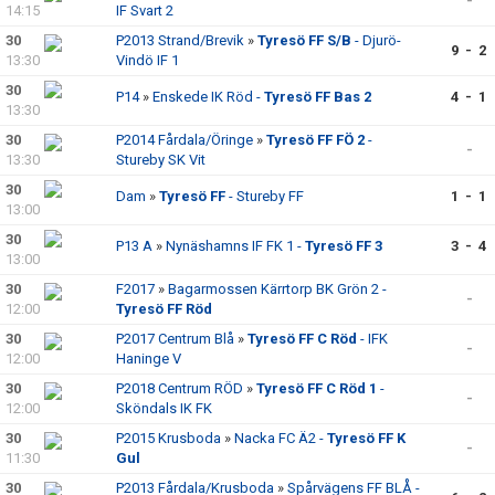
-
14:15
IF Svart 2
30
P2013 Strand/Brevik
»
Tyresö FF S/B
- Djurö-
9 - 2
13:30
Vindö IF 1
30
P14
»
Enskede IK Röd -
Tyresö FF Bas 2
4 - 1
13:30
30
P2014 Fårdala/Öringe
»
Tyresö FF FÖ 2
-
-
13:30
Stureby SK Vit
30
Dam
»
Tyresö FF
- Stureby FF
1 - 1
13:00
30
P13 A
»
Nynäshamns IF FK 1 -
Tyresö FF 3
3 - 4
13:00
30
F2017
»
Bagarmossen Kärrtorp BK Grön 2 -
-
12:00
Tyresö FF Röd
30
P2017 Centrum Blå
»
Tyresö FF C Röd
- IFK
-
12:00
Haninge V
30
P2018 Centrum RÖD
»
Tyresö FF C Röd 1
-
-
12:00
Sköndals IK FK
30
P2015 Krusboda
»
Nacka FC Ä2 -
Tyresö FF K
-
11:30
Gul
30
P2013 Fårdala/Krusboda
»
Spårvägens FF BLÅ -