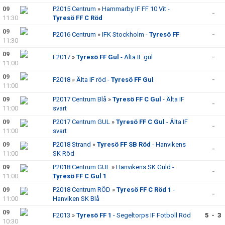
09
P2015 Centrum
»
Hammarby IF FF 10 Vit -
-
11:30
Tyresö FF C Röd
09
P2016 Centrum
»
IFK Stockholm -
Tyresö FF
-
11:30
09
F2017
»
Tyresö FF Gul
- Älta IF gul
-
11:00
09
F2018
»
Älta IF röd -
Tyresö FF Gul
-
11:00
09
P2017 Centrum Blå
»
Tyresö FF C Gul
- Älta IF
-
11:00
svart
09
P2017 Centrum GUL
»
Tyresö FF C Gul
- Älta IF
-
11:00
svart
09
P2018 Strand
»
Tyresö FF SB Röd
- Hanvikens
-
11:00
SK Röd
09
P2018 Centrum GUL
»
Hanvikens SK Guld -
-
11:00
Tyresö FF C Gul 1
09
P2018 Centrum RÖD
»
Tyresö FF C Röd 1
-
-
11:00
Hanviken SK Blå
09
F2013
»
Tyresö FF 1
- Segeltorps IF Fotboll Röd
5 - 3
10:30