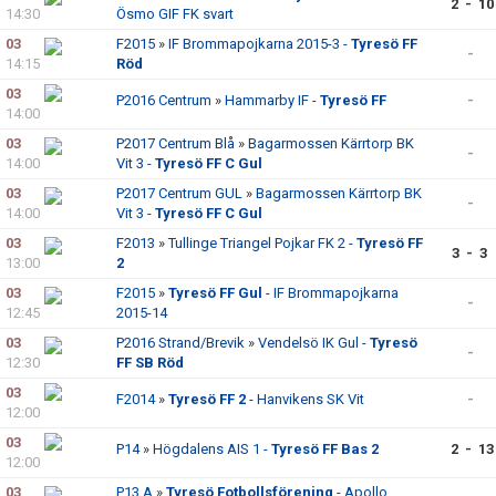
2 - 10
14:30
Ösmo GIF FK svart
03
F2015
»
IF Brommapojkarna 2015-3 -
Tyresö FF
-
14:15
Röd
03
P2016 Centrum
»
Hammarby IF -
Tyresö FF
-
14:00
03
P2017 Centrum Blå
»
Bagarmossen Kärrtorp BK
-
14:00
Vit 3 -
Tyresö FF C Gul
03
P2017 Centrum GUL
»
Bagarmossen Kärrtorp BK
-
14:00
Vit 3 -
Tyresö FF C Gul
03
F2013
»
Tullinge Triangel Pojkar FK 2 -
Tyresö FF
3 - 3
13:00
2
03
F2015
»
Tyresö FF Gul
- IF Brommapojkarna
-
12:45
2015-14
03
P2016 Strand/Brevik
»
Vendelsö IK Gul -
Tyresö
-
12:30
FF SB Röd
03
F2014
»
Tyresö FF 2
- Hanvikens SK Vit
-
12:00
03
P14
»
Högdalens AIS 1 -
Tyresö FF Bas 2
2 - 13
12:00
03
P13 A
»
Tyresö Fotbollsförening
- Apollo