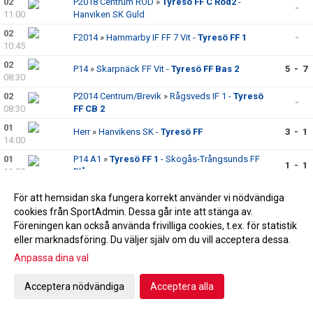
02
P2018 Centrum RÖD
»
Tyresö FF C Röd2
-
-
11:00
Hanviken SK Guld
02
F2014
»
Hammarby IF FF 7 Vit -
Tyresö FF 1
-
10:45
02
P14
»
Skarpnäck FF Vit -
Tyresö FF Bas 2
5 - 7
08:30
02
P2014 Centrum/Brevik
»
Rågsveds IF 1 -
Tyresö
-
08:30
FF CB 2
01
Herr
»
Hanvikens SK -
Tyresö FF
3 - 1
14:00
01
P14 A1
»
Tyresö FF 1
- Skogås-Trångsunds FF
1 - 1
11:00
Blå
För att hemsidan ska fungera korrekt använder vi nödvändiga
APRIL 2026
cookies från SportAdmin. Dessa går inte att stänga av.
26
P14 A2
»
Tyresö FF 2
- Segeltorps IF Fotboll Vit
5 - 2
Föreningen kan också använda frivilliga cookies, t.ex. för statistik
17:00
eller marknadsföring. Du väljer själv om du vill acceptera dessa.
26
P2013 Fårdala/Krusboda
»
FC Brandbergen 2 -
5 - 5
Anpassa dina val
16:30
Tyresö FF KF 1
26
Tyresö IF
»
Tyresö IF
- Johanneshovs FF
13 - 3
Acceptera nödvändiga
Acceptera alla
16:00
26
P14
»
Tyresö FF Bas 2
- Skogås-Trångsunds FF