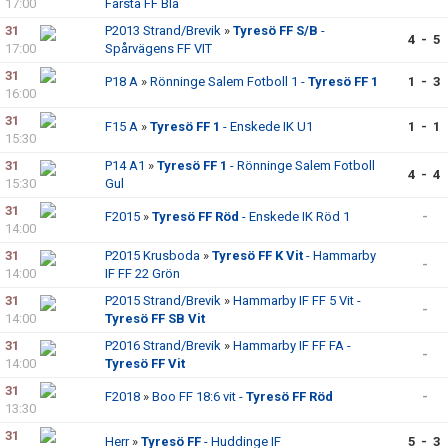
17:00
Farsta FF Blå
31
P2013 Strand/Brevik
»
Tyresö FF S/B
-
4 - 5
17:00
Spårvägens FF VIT
31
P18 A
»
Rönninge Salem Fotboll 1 -
Tyresö FF 1
1 - 3
16:00
31
F15 A
»
Tyresö FF 1
- Enskede IK U1
1 - 1
15:30
31
P14 A1
»
Tyresö FF 1
- Rönninge Salem Fotboll
4 - 4
15:30
Gul
31
F2015
»
Tyresö FF Röd
- Enskede IK Röd 1
-
14:00
31
P2015 Krusboda
»
Tyresö FF K Vit
- Hammarby
-
14:00
IF FF 22 Grön
31
P2015 Strand/Brevik
»
Hammarby IF FF 5 Vit -
-
14:00
Tyresö FF SB Vit
31
P2016 Strand/Brevik
»
Hammarby IF FF FA -
-
14:00
Tyresö FF Vit
31
F2018
»
Boo FF 18:6 vit -
Tyresö FF Röd
-
13:30
31
Herr
»
Tyresö FF
- Huddinge IF
5 - 3