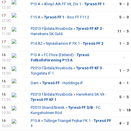
17
P13 A
»
Älvsjö AIK FF Vit, Div 1 -
Tyresö FF 1
9 - 2
13:30
17
F15 A
»
Tyresö FF 1
- Boo FF F11:2
5 - 0
12:00
17
P2013 Fårdala/Krusboda
»
Tyresö FF KF 2
-
11 - 5
11:00
Hanvikens SK Guld
17
P14 A2
»
Nynäshamns IF FK 1 -
Tyresö FF 2
1 - 3
10:00
16
P13 A
»
FC Flora (Estland) -
Tyresö
-
16:30
Fotbollsförening P13 A
16
P2013 Fårdala/Krusboda
»
Tyresö FF KF 3
-
1 - 7
13:30
Tungelsta IF 1
16
Dam
»
Tyresö FF
- Huddinge IF
6 - 1
13:00
16
P2013 Fårdala/Krusboda
»
Hanvikens SK Vit -
5 - 5
11:30
Tyresö FF KF 1
16
P2013 Strand/Brevik
»
Tyresö FF S/B
- FC
1 - 18
10:30
Kungsholmen Röd
16
P15 A
»
Tullinge Triangel Pojkar FK 1 -
Tyresö FF
4 - 2
10:30
1