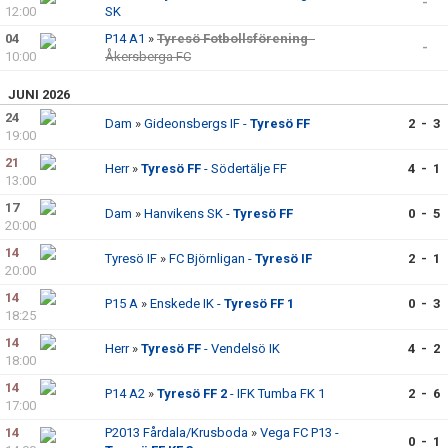
-
12:00
SK
04
P14 A1
»
Tyresö Fotbollsförening
-
-
10:00
Åkersberga FC
JUNI 2026
24
Dam
»
Gideonsbergs IF -
Tyresö FF
2 - 3
19:00
21
Herr
»
Tyresö FF
- Södertälje FF
4 - 1
13:00
17
Dam
»
Hanvikens SK -
Tyresö FF
0 - 5
20:00
14
Tyresö IF
»
FC Björnligan -
Tyresö IF
2 - 1
20:00
14
P15 A
»
Enskede IK -
Tyresö FF 1
0 - 3
18:25
14
Herr
»
Tyresö FF
- Vendelsö IK
4 - 2
18:00
14
P14 A2
»
Tyresö FF 2
- IFK Tumba FK 1
2 - 6
17:00
14
P2013 Fårdala/Krusboda
»
Vega FC P13 -
0 - 1