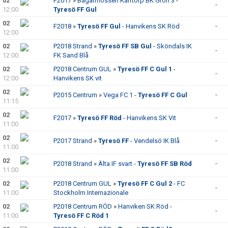
02
F2017
»
Bagarmossen Kärrtorp BK Grön 3 -
-
12:00
Tyresö FF Gul
02
F2018
»
Tyresö FF Gul
- Hanvikens SK Röd
-
12:00
02
P2018 Strand
»
Tyresö FF SB Gul
- Sköndals IK
-
12:00
FK Sand Blå
02
P2018 Centrum GUL
»
Tyresö FF C Gul 1
-
-
12:00
Hanvikens SK vit
02
P2015 Centrum
»
Vega FC 1 -
Tyresö FF C Gul
-
11:15
02
F2017
»
Tyresö FF Röd
- Hanvikens SK Vit
-
11:00
02
P2017 Strand
»
Tyresö FF
- Vendelsö IK Blå
-
11:00
02
P2018 Strand
»
Älta IF svart -
Tyresö FF SB Röd
-
11:00
02
P2018 Centrum GUL
»
Tyresö FF C Gul 2
- FC
-
11:00
Stockholm Internazionale
02
P2018 Centrum RÖD
»
Hanviken SK Röd -
-
11:00
Tyresö FF C Röd 1