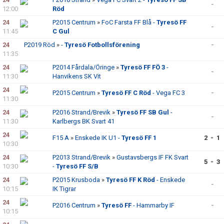
-
12:00
Röd
24
P2015 Centrum
»
FoC Farsta FF Blå -
Tyresö FF
-
11:45
C Gul
24
P2019 Röd
»
-
Tyresö Fotbollsförening
-
11:35
24
P2014 Fårdala/Öringe
»
Tyresö FF FÖ 3
-
-
11:30
Hanvikens SK Vit
24
P2015 Centrum
»
Tyresö FF C Röd
- Vega FC 3
-
11:30
24
P2016 Strand/Brevik
»
Tyresö FF SB Gul
-
-
11:30
Karlbergs BK Svart 41
24
F15 A
»
Enskede IK U1 -
Tyresö FF 1
2 - 1
10:30
24
P2013 Strand/Brevik
»
Gustavsbergs IF FK Svart
5 - 3
10:30
-
Tyresö FF S/B
24
P2015 Krusboda
»
Tyresö FF K Röd
- Enskede
-
10:15
IK Tigrar
24
P2016 Centrum
»
Tyresö FF
- Hammarby IF
-
10:15