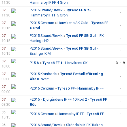
11:30
Hammarby IF FF 4 Grön
07
P2016 Strand/Brevik
»
Tyresö FF Vit
-
-
11:30
Hammarby IF FF 5 Grön
07
P2015 Centrum
»
Hanvikens SK Guld -
Tyresö FF
-
10:15
C Röd
07
P2015 Strand/Brevik
»
Tyresö FF SB Gul
- IFK
-
10:15
Haninge H2
07
P2016 Strand/Brevik
»
Tyresö FF SB Gul
-
-
10:15
Essinge IK M
07
P15 A
»
Tyresö FF 1
- Hanvikens SK
3 - 9
10:00
07
P2015 Krusboda
»
Tyresö Fotbollsförening
-
-
09:00
Älta IF svart
07
P2016 Centrum
»
Tyresö FF
- Hammarby IF FF
-
09:00
07
F2015
»
Djurgårdens IF FF 10 Röd 2 -
Tyresö FF
-
08:30
Röd
06
P2016 Centrum
»
Hammarby IF FF -
Tyresö FF
-
15:15
06
P2016 Strand/Brevik
»
Sköndals IK FK Turkos -