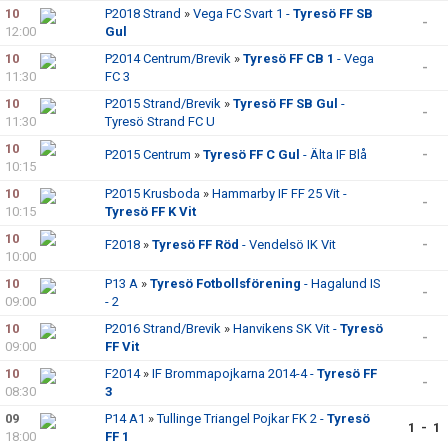
10
P2018 Strand
»
Vega FC Svart 1 -
Tyresö FF SB
-
12:00
Gul
10
P2014 Centrum/Brevik
»
Tyresö FF CB 1
- Vega
-
11:30
FC 3
10
P2015 Strand/Brevik
»
Tyresö FF SB Gul
-
-
11:30
Tyresö Strand FC U
10
P2015 Centrum
»
Tyresö FF C Gul
- Älta IF Blå
-
10:15
10
P2015 Krusboda
»
Hammarby IF FF 25 Vit -
-
10:15
Tyresö FF K Vit
10
F2018
»
Tyresö FF Röd
- Vendelsö IK Vit
-
10:00
10
P13 A
»
Tyresö Fotbollsförening
- Hagalund IS
-
09:00
- 2
10
P2016 Strand/Brevik
»
Hanvikens SK Vit -
Tyresö
-
09:00
FF Vit
10
F2014
»
IF Brommapojkarna 2014-4 -
Tyresö FF
-
08:30
3
09
P14 A1
»
Tullinge Triangel Pojkar FK 2 -
Tyresö
1 - 1
18:00
FF 1