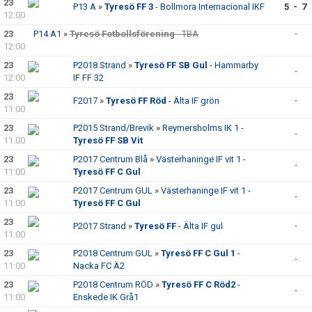
23
P13 A
»
Tyresö FF 3
- Bollmora Internacional IKF
5 - 7
12:00
23
P14 A1
»
Tyresö Fotbollsförening
- TBA
-
12:00
23
P2018 Strand
»
Tyresö FF SB Gul
- Hammarby
-
12:00
IF FF 32
23
F2017
»
Tyresö FF Röd
- Älta IF grön
-
11:00
23
P2015 Strand/Brevik
»
Reymersholms IK 1 -
-
11:00
Tyresö FF SB Vit
23
P2017 Centrum Blå
»
Västerhaninge IF vit 1 -
-
11:00
Tyresö FF C Gul
23
P2017 Centrum GUL
»
Västerhaninge IF vit 1 -
-
11:00
Tyresö FF C Gul
23
P2017 Strand
»
Tyresö FF
- Älta IF gul
-
11:00
23
P2018 Centrum GUL
»
Tyresö FF C Gul 1
-
-
11:00
Nacka FC Ä2
23
P2018 Centrum RÖD
»
Tyresö FF C Röd2
-
-
11:00
Enskede IK Grå1