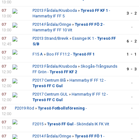
13:00
07
P2013 Fårdala/Krusboda
»
Tyresö FF KF 1
-
3 - 2
13:00
Hammarby IF FF 5
07
P2014 Fårdala/Öringe
»
Tyresö FF FÖ 2
-
-
13:00
Hammarby IF FF 10 Vit
07
P2013 Strand/Brevik
»
Essinge IK 1 -
Tyresö FF
6 - 2
12:45
S/B
07
F15 A
»
Boo FF F11:2 -
Tyresö FF 1
1 - 1
12:30
07
P2013 Fårdala/Krusboda
»
Skogås-Trångsunds
9 - 3
12:30
FF Grön -
Tyresö FF KF 2
07
P2017 Centrum Blå
»
Hammarby IF FF 12 -
-
12:00
Tyresö FF C Gul
07
P2017 Centrum GUL
»
Hammarby IF FF 12 -
-
12:00
Tyresö FF C Gul
07
P2019 Röd
»
Tyresö Fotbollsförening
-
-
12:00
07
F2015
»
Tyresö FF Gul
- Sköndals IK FK Vit
-
11:30
07
P2014 Fårdala/Öringe
»
Tyresö FF FÖ 1
-
-