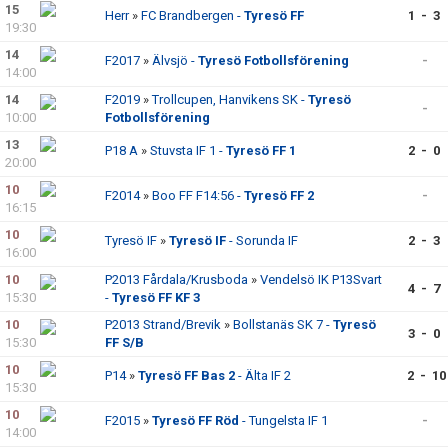
15
Herr
»
FC Brandbergen -
Tyresö FF
1 - 3
19:30
14
F2017
»
Älvsjö -
Tyresö Fotbollsförening
-
14:00
14
F2019
»
Trollcupen, Hanvikens SK -
Tyresö
-
10:00
Fotbollsförening
13
P18 A
»
Stuvsta IF 1 -
Tyresö FF 1
2 - 0
20:00
10
F2014
»
Boo FF F14:56 -
Tyresö FF 2
-
16:15
10
Tyresö IF
»
Tyresö IF
- Sorunda IF
2 - 3
16:00
10
P2013 Fårdala/Krusboda
»
Vendelsö IK P13Svart
4 - 7
15:30
-
Tyresö FF KF 3
10
P2013 Strand/Brevik
»
Bollstanäs SK 7 -
Tyresö
3 - 0
15:30
FF S/B
10
P14
»
Tyresö FF Bas 2
- Älta IF 2
2 - 10
15:30
10
F2015
»
Tyresö FF Röd
- Tungelsta IF 1
-
14:00