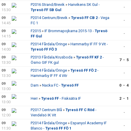
09
P2016 Strand/Brevik
»
Hanvikens SK Gul -
-
15:30
Tyresö FF SB Gul
09
P2014 Centrum/Brevik
»
Tyresö FF CB 2
- Vega
-
14:45
FC 1
09
F2015
»
IF Brommapojkarna 2015-13 -
Tyresö
-
14:15
FF Gul
09
P2014 Fårdala/Öringe
»
Hammarby IF FF 9 Vit -
-
14:00
Tyresö FF FÖ 3
09
P2013 Fårdala/Krusboda
»
Tyresö FF KF 2
-
7 - 5
13:30
Ösmo GIF FK gul
09
P2014 Fårdala/Öringe
»
Tyresö FF FÖ 2
-
-
13:30
Hammarby IF FF 4 Vitr
09
Dam
»
Nacka FC -
Tyresö FF
0 - 4
13:00
09
Herr
»
Tyresö FF
- Fisksätra IF
2 - 1
13:00
09
P2017 Centrum Blå
»
Tyresö FF C Röd
-
-
12:00
Vendelsö IK Vit
09
P2014 Fårdala/Öringe
»
Espanyol Academy IF
-
11:30
Blanco -
Tyresö FF FÖ 1