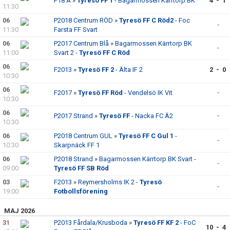
P18 A
»
Tyresö FF 1
- Bagarmossen Kärrtorp BK
4 - 1
11:30
06
P2018 Centrum RÖD
»
Tyresö FF C Röd2
- Foc
-
11:30
Farsta FF Svart
06
P2017 Centrum Blå
»
Bagarmossen Kärrtorp BK
-
11:00
Svart 2 -
Tyresö FF C Röd
06
F2013
»
Tyresö FF 2
- Älta IF 2
2 - 0
10:30
06
F2017
»
Tyresö FF Röd
- Vendelsö IK Vit
-
10:30
06
P2017 Strand
»
Tyresö FF
- Nacka FC Ä2
-
10:30
06
P2018 Centrum GUL
»
Tyresö FF C Gul 1
-
-
10:30
Skarpnäck FF 1
06
P2018 Strand
»
Bagarmossen Kärrtorp BK Svart -
-
09:00
Tyresö FF SB Röd
03
F2013
»
Reymersholms IK 2 -
Tyresö
-
19:00
Fotbollsförening
MAJ 2026
31
P2013 Fårdala/Krusboda
»
Tyresö FF KF 2
- FoC
10 - 4