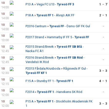
10
P13 A
»
Vega FC U13 -
Tyresö FF 3
1 - 7
14:00
10
P18 A
»
Tyresö FF 1
- Älvsjö AIK FF
2 - 1
14:00
10
P2016 Centrum
»
Tyresö FF
- Ösmo GIF FK Gul
-
14:00
10
P2017 Strand
»
Hammarby IF FF 5 -
Tyresö FF
-
13:00
10
P2015 Strand/Brevik
»
Tyresö FF SB Blå
-
-
12:45
Nacka FC Ä1
10
P2016 Strand/Brevik
»
Tyresö FF SB Röd
-
-
12:45
Vendelsö IK Röd
10
P2013 Fårdala/Krusboda
»
Rågsveds IF Gul -
3 - 3
12:30
Tyresö FF KF 1
10
F15 A
»
Stureby FF 1 -
Tyresö FF 1
4 - 1
12:15
10
F2014
»
Tyresö FF 1
- Hanvikens SK Röd
-
12:00
10
P15 A
»
Tyresö FF 1
- Stockholm Akademisk FK
3 - 3
12:00
1