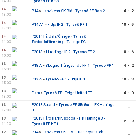
14:00
Tyresö FF KF 3
14
P14
»
Hanvikens SK Blå -
Tyresö FF Bas 2
4 - 2
13:00
14
P14 A1
»
Fittja IF 2 -
Tyresö FF 1
10 - 5
12:00
14
P2014 Fårdala/Öringe
»
Tyresö
-
11:00
Fotbollsförening
- Tullinge FC
14
F2013
»
Huddinge IF 2 -
Tyresö FF 2
0 - 6
10:00
13
P18 A
»
Skogås-Trångsunds FF 1 -
Tyresö FF 1
4 - 2
16:00
13
P13 A
»
Tyresö FF 1
- Fittja IF 1
10 - 3
15:00
13
Dam
»
Tyresö FF
- Telge United FF
4 - 0
13:00
13
P2018 Strand
»
Tyresö FF SB Gul
- IFK Haninge
-
12:00
J
13
P2013 Fårdala/Krusboda
»
IFK Haninge 3 -
2 - 9
11:30
Tyresö FF KF 1
12
P14
»
Hanvikens SK 11v11 träningsmatch -
-