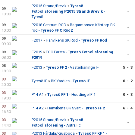
P2015 Strand/Brevik
»
Tyresö
09
Fotbollsförening P2015 Strand/Brevik
-
-
10:00
Tyresö
09
P2018 Centrum RÖD
»
Bagarmossen Kärrtorp BK
-
10:00
röd -
Tyresö FF C Röd2
09
F2017
»
Hanvikens SK Röd -
Tyresö FF Röd
-
09:00
09
F2019
»
FOC Farsta -
Tyresö Fotbollsförening
-
08:00
F2019
08
F2013
»
Tyresö FF 2
- Västerhaninge IF
5 - 3
18:30
03
Tyresö IF
»
BK Yardies -
Tyresö IF
0 - 2
20:00
03
P14 A1
»
Tyresö FF 1
- Huddinge IF 1
0 - 3
19:00
03
P14 A2
»
Hanvikens SK Svart -
Tyresö FF 2
6 - 4
16:30
03
P2015 Strand/Brevik
»
Tyresö
-
14:40
Fotbollsförening
- Astra Fc
03
P2013 Fårdala/Krusboda
»
Tyresö FF KF 1
-