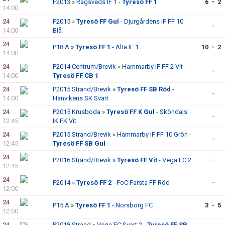
F2013
»
Rågsveds IF 1 -
Tyresö FF 1
6 - 2
14:00
24
F2015
»
Tyresö FF Gul
- Djurgårdens IF FF 10
-
14:00
Blå
24
P18 A
»
Tyresö FF 1
- Älta IF 1
10 - 2
14:00
24
P2014 Centrum/Brevik
»
Hammarby IF FF 2 Vit -
-
14:00
Tyresö FF CB 1
24
P2015 Strand/Brevik
»
Tyresö FF SB Röd
-
-
14:00
Hanvikens SK Svart
24
P2015 Krusboda
»
Tyresö FF K Gul
- Sköndals
-
12:45
IK FK Vit
24
P2015 Strand/Brevik
»
Hammarby IF FF 10 Grön -
-
12:45
Tyresö FF SB Gul
24
P2016 Strand/Brevik
»
Tyresö FF Vit
- Vega FC 2
-
12:45
24
F2014
»
Tyresö FF 2
- FoC Farsta FF Röd
-
12:00
24
P15 A
»
Tyresö FF 1
- Norsborg FC
3 - 5
12:00
24
P2018 Strand
»
Vega FC Svart 2 -
Tyresö FF SB