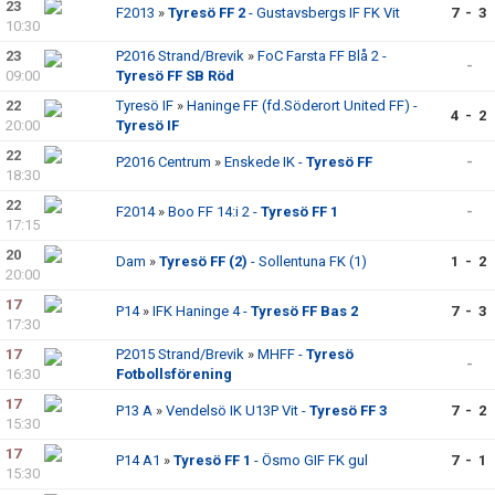
23
F2013
»
Tyresö FF 2
- Gustavsbergs IF FK Vit
7 - 3
10:30
23
P2016 Strand/Brevik
»
FoC Farsta FF Blå 2 -
-
09:00
Tyresö FF SB Röd
22
Tyresö IF
»
Haninge FF (fd.Söderort United FF) -
4 - 2
20:00
Tyresö IF
22
P2016 Centrum
»
Enskede IK -
Tyresö FF
-
18:30
22
F2014
»
Boo FF 14:i 2 -
Tyresö FF 1
-
17:15
20
Dam
»
Tyresö FF (2)
- Sollentuna FK (1)
1 - 2
20:00
17
P14
»
IFK Haninge 4 -
Tyresö FF Bas 2
7 - 3
17:30
17
P2015 Strand/Brevik
»
MHFF -
Tyresö
-
16:30
Fotbollsförening
17
P13 A
»
Vendelsö IK U13P Vit -
Tyresö FF 3
7 - 2
15:30
17
P14 A1
»
Tyresö FF 1
- Ösmo GIF FK gul
7 - 1
15:30