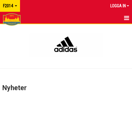
F2014
LOGGA IN
HEM
NYHETER
KALENDER
MATCHER
TRUPPEN
Nyheter
BILDGALLERI
DOKUMENT
KONTAKT