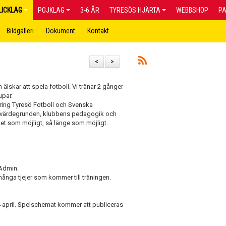
LICKLAG
POJKLAG
3-6 ÅR
TYRESÖS HJÄRTA
WEBBSHOP
P
Bildgalleri
Dokument
Kontakt
<
>
 älskar att spela fotboll. Vi tränar 2 gånger
upar.
kring Tyresö Fotboll och Svenska
d värdegrunden, klubbens pedagogik och
aget som möjligt, så länge som möjligt.
rtAdmin.
många tjejer som kommer till träningen.
24 april. Spelschemat kommer att publiceras