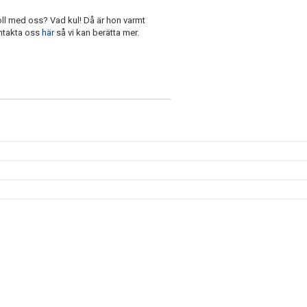
oll med oss? Vad kul! Då är hon varmt
ntakta oss
här
så vi kan berätta mer.