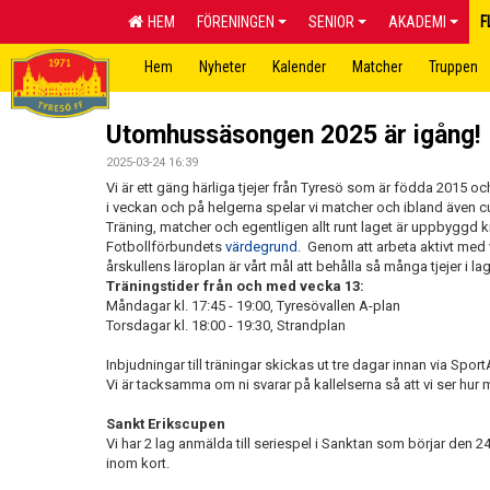
HEM
FÖRENINGEN
SENIOR
AKADEMI
F
Hem
Nyheter
Kalender
Matcher
Truppen
Utomhussäsongen 2025 är igång!
2025-03-24 16:39
Vi är ett gäng härliga tjejer från Tyresö som är födda 2015 och
i veckan och på helgerna spelar vi matcher och ibland även c
Träning, matcher och egentligen allt runt laget är uppbyggd 
Fotbollförbundets
värdegrund
. Genom att arbeta aktivt me
årskullens läroplan är vårt mål att behålla så många tjejer i l
Träningstider från och med vecka 13:
Måndagar kl. 17:45 - 19:00, Tyresövallen A-plan
Torsdagar kl. 18:00 - 19:30, Strandplan
Inbjudningar till träningar skickas ut tre dagar innan via Spo
Vi är tacksamma om ni svarar på kallelserna så att vi ser hur 
Sankt Erikscupen
Vi har 2 lag anmälda till seriespel i Sanktan som börjar den 
inom kort.