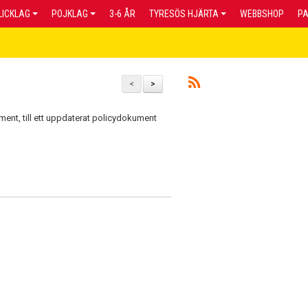
LICKLAG
POJKLAG
3-6 ÅR
TYRESÖS HJÄRTA
WEBBSHOP
P
<
>
ent, till ett uppdaterat policydokument