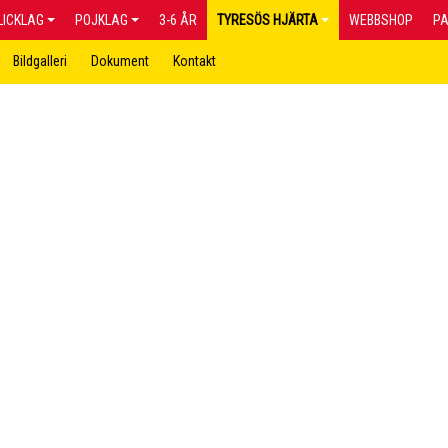
LICKLAG
POJKLAG
3-6 ÅR
TYRESÖS HJÄRTA
WEBBSHOP
P
Bildgalleri
Dokument
Kontakt