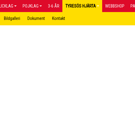
LICKLAG
POJKLAG
3-6 ÅR
TYRESÖS HJÄRTA
WEBBSHOP
P
Bildgalleri
Dokument
Kontakt